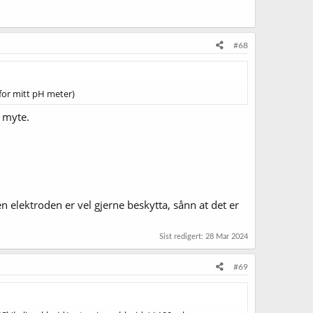
#68
 for mitt pH meter)
n myte.
en elektroden er vel gjerne beskytta, sånn at det er
Sist redigert:
28 Mar 2024
#69