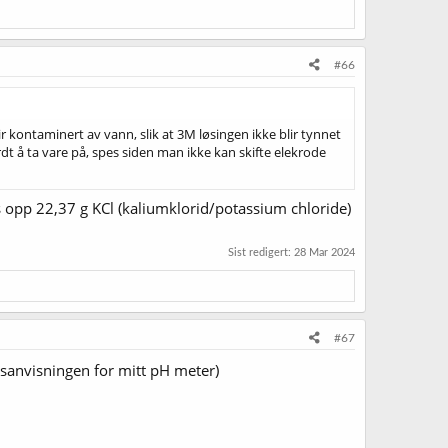
#66
blir kontaminert av vann, slik at 3M løsingen ikke blir tynnet
t å ta vare på, spes siden man ikke kan skifte elekrode
Løs opp 22,37 g KCl (kaliumklorid/potassium chloride)
Sist redigert:
28 Mar 2024
#67
uksanvisningen for mitt pH meter)