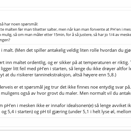
 så har noen spørsmål:
sette malten før man tilsetter salter, men når kan man forvente at PH'en i mes
m mulig, så om man måler etter 15min, for å så justere, så har jo 1/4 av mesk
ingen?
r i malt. (Men det spiller antakelig veldig liten rolle hvordan du gjø
rørt inn maltet ordentlig, og er sikker på at temperaturen er riktig.
gger litt feil med pH'en i starten, så lenge du ikke drøyer altfor 
øyt at du risikerer tanninekstraksjon, altså høyere enn 5,8.)
veis er et spørsmål jeg trur det ikke finnes noe entydig svar på. 
g muligens også av hvor grovt du maler. Men normalt vil du antakel
om pH'en i mesken ikke er innafor idealsonen(e) så lenge avviket ikke
og 5,4 i starten) og pH til gjæring (under 5,1 i helt lyse øl, mello