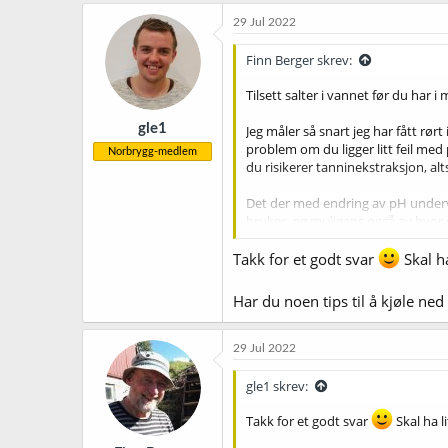
a
k
29 Jul 2022
s
j
Finn Berger skrev:
o
n
Tilsett salter i vannet før du har i
e
r
gle1
Jeg måler så snart jeg har fått rørt
:
problem om du ligger litt feil med 
Norbrygg-medlem
du risikerer tanninekstraksjon, alt
Det der med endring av pH undervei
bruker, og muligens også av hvor g
Antakelig er det ikke så farlig om p
Takk for et godt svar
Skal ha
(mellom 5,2 og 5,4 i starten) og pH 
Har du noen tips til å kjøle ne
29 Jul 2022
gle1 skrev:
Takk for et godt svar
Skal ha l