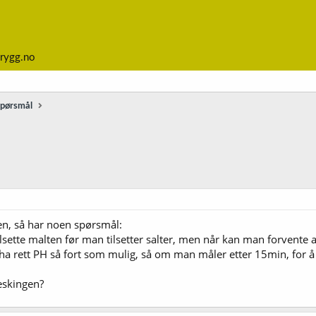
rygg.no
spørsmål
en, så har noen spørsmål:
tilsette malten før man tilsetter salter, men når kan man forvente a
a rett PH så fort som mulig, så om man måler etter 15min, for å s
eskingen?