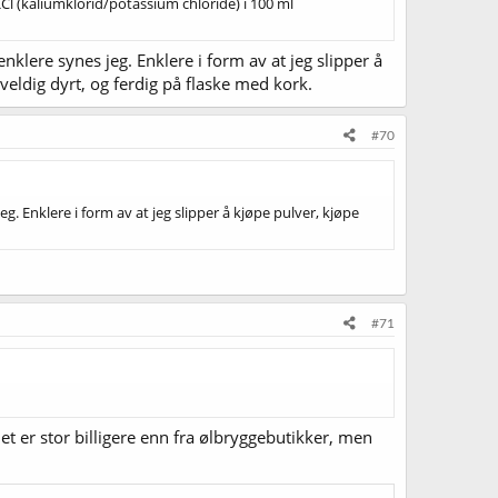
 KCl (kaliumklorid/potassium chloride) i 100 ml
nklere synes jeg. Enklere i form av at jeg slipper å
 veldig dyrt, og ferdig på flaske med kork.
#70
eg. Enklere i form av at jeg slipper å kjøpe pulver, kjøpe
#71
et er stor billigere enn fra ølbryggebutikker, men