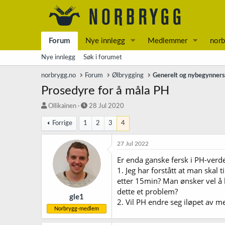
Forum
Nye innlegg
Medlemmer
norb
Nye innlegg
Søk i forumet
norbrygg.no
Forum
Ølbrygging
Generelt og nybegynner
Prosedyre for å måla PH
T
S
Ollikainen
28 Jul 2020
r
t
Forrige
1
2
3
4
å
a
d
r
s
t
27 Jul 2022
t
d
Er enda ganske fersk i PH-verd
a
a
1. Jeg har forstått at man skal 
r
t
t
o
etter 15min? Man ønsker vel å h
e
dette et problem?
r
gle1
2. Vil PH endre seg iløpet av m
Norbrygg-medlem