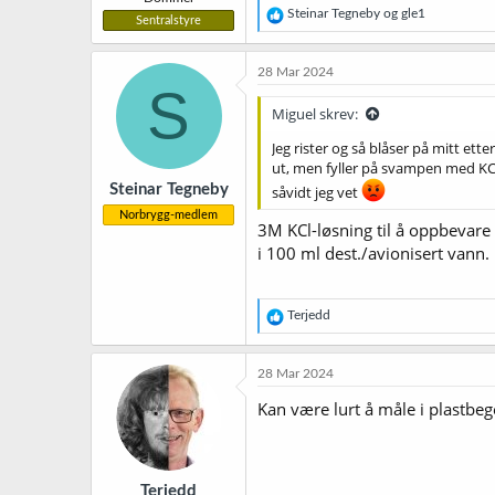
R
Steinar Tegneby
og
gle1
Sentralstyre
e
a
k
28 Mar 2024
s
S
j
Miguel skrev:
o
n
Jeg rister og så blåser på mitt ette
e
ut, men fyller på svampen med KCL
r
Steinar Tegneby
såvidt jeg vet
:
Norbrygg-medlem
3M KCl-løsning til å oppbevare e
i 100 ml dest./avionisert vann.
R
Terjedd
e
a
k
28 Mar 2024
s
j
Kan være lurt å måle i plastbeg
o
n
e
r
Terjedd
: