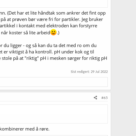
ann. (Det har et lite håndtak som ankrer det fint opp
 på at prøven bør være fri for partikler. Jeg bruker
rtikkel i kontakt med elektroden kan forstyrre
når koster så lite arbeid
.)
or du ligger - og så kan du ta det med ro om du
et er viktigst å ha kontroll. pH under kok og til
 stole på at "riktig" pH i mesken sørger for riktig pH
Sist redigert:
29 Jul 2022
#65
du kombinerer med å røre.