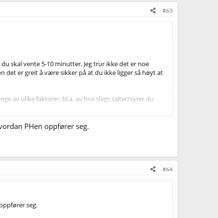
#63
t du skal vente 5-10 minutter. Jeg trur ikke det er noe
n det er greit å være sikker på at du ikke ligger så høyt at
e av ulike faktorer, bl.a. av hva slags salter/syrer du
.
trur det er vel så viktig at du har styring på pH i kok
 hvordan PHen oppfører seg.
#64
 oppfører seg.