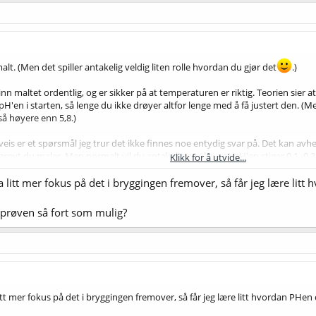
 malt. (Men det spiller antakelig veldig liten rolle hvordan du gjør det
.)
 inn maltet ordentlig, og er sikker på at temperaturen er riktig. Teorien sier a
pH'en i starten, så lenge du ikke drøyer altfor lenge med å få justert den. (Me
så høyere enn 5,8.)
s er et spørsmål jeg trur det ikke finnes noe entydig svar på. Det kan avheng
rovt du maler. Men normalt vil du antakelig oppleve at pH'en stiger 0,1 -0,2
Klikk for å utvide...
H'en i mesken ikke er innafor idealsonen(e) så lenge avviket ikke er stort. Jeg 
 litt mer fokus på det i bryggingen fremover, så får jeg lære litt
til gjæring (under 5,1 i helt lyse øl, mellom 5,1 og 5,2 i mørke.)
d prøven så fort som mulig?
itt mer fokus på det i bryggingen fremover, så får jeg lære litt hvordan PHen