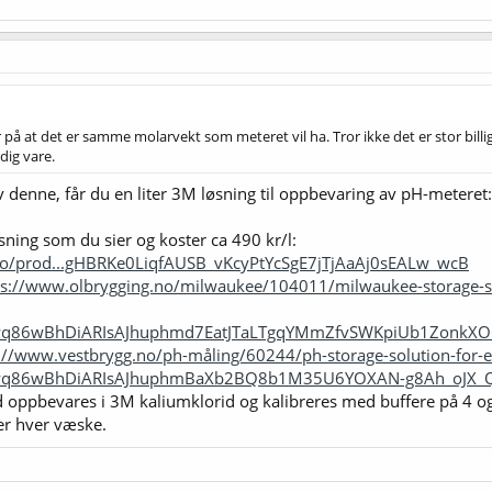
r på at det er samme molarvekt som meteret vil ha. Tror ikke det er stor billi
dig vare.
 denne, får du en liter 3M løsning til oppbevaring av pH-meteret
øsning som du sier og koster ca 490 kr/l:
.no/prod...gHBRKe0LiqfAUSB_vKcyPtYcSgE7jTjAaAj0sEALw_wcB
ps://www.olbrygging.no/milwaukee/104011/milwaukee-storage-so
jwq86wBhDiARIsAJhuphmd7EatJTaLTgqYMmZfvSWKpiUb1ZonkX
://www.vestbrygg.no/ph-måling/60244/ph-storage-solution-for-e
Qjwq86wBhDiARIsAJhuphmBaXb2BQ8b1M35U6YOXAN-g8Ah_oJX_
d oppbevares i 3M kaliumklorid og kalibreres med buffere på 4 og
er hver væske.