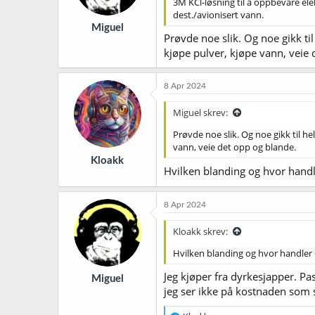
3M KCl-løsning til å oppbevare elek
dest./avionisert vann.
Miguel
Prøvde noe slik. Og noe gikk til
kjøpe pulver, kjøpe vann, veie d
8 Apr 2024
Miguel skrev:
Prøvde noe slik. Og noe gikk til he
vann, veie det opp og blande.
Kloakk
Hvilken blanding og hvor handl
8 Apr 2024
Kloakk skrev:
Hvilken blanding og hvor handler
Jeg kjøper fra dyrkesjapper. Pa
Miguel
jeg ser ikke på kostnaden som så