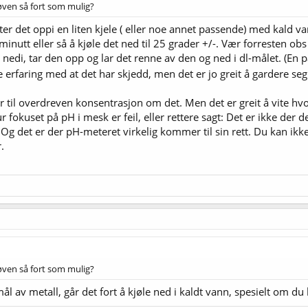
røven så fort som mulig?
etter det oppi en liten kjele ( eller noe annet passende) med kald v
 minutt eller så å kjøle det ned til 25 grader +/-. Vær forresten obs
di, tar den opp og lar det renne av den og ned i dl-målet. (En pa
e erfaring med at det har skjedd, men det er jo greit å gardere seg 
 til overdreven konsentrasjon om det. Men det er greit å vite hv
ur fokuset på pH i mesk er feil, eller rettere sagt: Det er ikke der d
g. Og det er der pH-meteret virkelig kommer til sin rett. Du kan ikke
.
røven så fort som mulig?
mål av metall, går det fort å kjøle ned i kaldt vann, spesielt om 