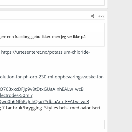
#72
gere enn fra ølbryggebutikker, men jeg ser ikke på
:
https://urtesenteret.no/potassium-chloride-
lution-for-ph-orp-230-ml-oppbevaringsvæske-for-
OO763xxcDFJp9v8tDtxGUaAlnhEALw_wcB
lectrodes-50ml?
Qwp0h6Nf6KzJnhQsx7YdbIaAm_EEALw_wcB
 7 før bruk/brygging. Skylles helst med avionisert