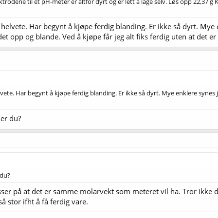
trodene til et pH-meter er altfor dyrt og er lett å lage selv. Løs opp 22,37 g
 helvete. Har begynt å kjøpe ferdig blanding. Er ikke så dyrt. Mye e
et opp og blande. Ved å kjøpe får jeg alt fiks ferdig uten at det er
lvete. Har begynt å kjøpe ferdig blanding. Er ikke så dyrt. Mye enklere synes j
er du?
 du?
sser på at det er samme molarvekt som meteret vil ha. Tror ikke d
 stor ifht å få ferdig vare.