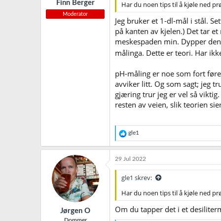
Finn Berger
Har du noen tips til å kjøle ned p
Moderator
Jeg bruker et 1-dl-mål i stål. S
på kanten av kjelen.) Det tar et
meskespaden min. Dypper den ne
målinga. Dette er teori. Har ikk
pH-måling er noe som fort fører
avviker litt. Og som sagt; jeg tr
gjæring trur jeg er vel så vikti
resten av veien, slik teorien sier
R
gle1
e
a
k
29 Jul 2022
s
j
gle1 skrev:
o
n
Har du noen tips til å kjøle ned p
e
r
Om du tapper det i et desiliter
Jørgen O
:
Dommer