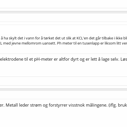
r å ha skylt det i vann for å tørket det ut slik at KCL'en det går tilbake i ikke 
 med jevne mellomrom uansett. Ph meter til en tusenlapp er liksom litt verd
lektrodene til et pH-meter er altfor dyrt og er lett å lage selv. 
er. Metall leder strøm og forstyrrer visstnok målingene. (iflg. br