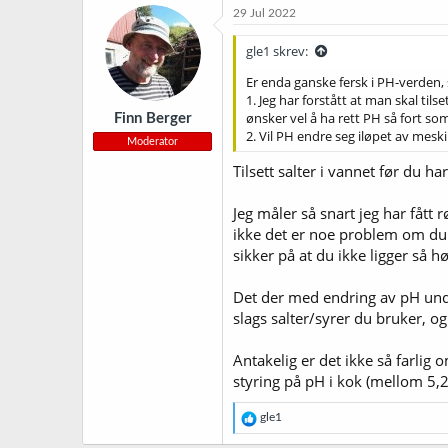
29 Jul 2022
gle1 skrev:
Er enda ganske fersk i PH-verden,
1. Jeg har forstått at man skal til
ønsker vel å ha rett PH så fort so
Finn Berger
2. Vil PH endre seg iløpet av mesk
Moderator
Tilsett salter i vannet før du ha
Jeg måler så snart jeg har fått 
ikke det er noe problem om du li
sikker på at du ikke ligger så h
Det der med endring av pH under
slags salter/syrer du bruker, o
Antakelig er det ikke så farlig 
styring på pH i kok (mellom 5,2 
R
gle1
e