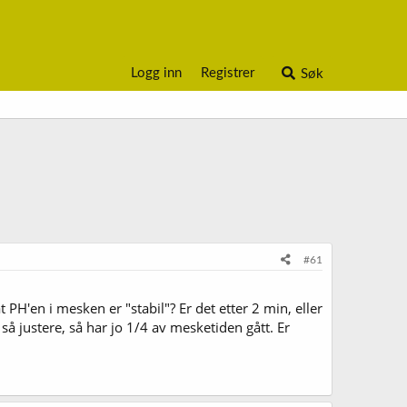
Logg inn
Registrer
Søk
#61
t PH'en i mesken er "stabil"? Er det etter 2 min, eller
å justere, så har jo 1/4 av mesketiden gått. Er