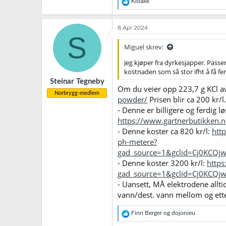
R
Kloakk
e
a
k
8 Apr 2024
s
S
j
Miguel skrev:
o
n
Jeg kjøper fra dyrkesjapper. Passe
e
kostnaden som så stor ifht å få fer
r
Steinar Tegneby
:
Om du veier opp 223,7 g KCl av
Norbrygg-medlem
powder/
Prisen blir ca 200 kr/l.
- Denne er billigere og ferdig l
https://www.gartnerbutikken
- Denne koster ca 820 kr/l:
htt
ph-metere?
gad_source=1&gclid=Cj0KCQ
- Denne koster 3200 kr/l:
https
gad_source=1&gclid=Cj0KC
- Uansett, MÅ elektrodene allti
vann/dest. vann mellom og ett
R
Finn Berger
og
dojonieu
e