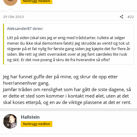
Norbrygg-medlem
29 Okt 2013
#22
Aleksander87 skrev:
Litt på siden (skal sies jeg er enig med trådstarter, tullete at selger
mener du ikke skal demontere fatet): Jeg skrudde av ventil og tok ut
stigerør på et fat nylig for første gang siden jeg kjøpte det for flere år
siden. Ble rett og slett overrasket over at jeg fant særdeles lite rusk
og skit. Er det noe poeng å skru de fra hverandre så ofte?
Jeg har funnet guffe der på mine, og skrur de opp etter
hver/annenhver gang.
Jamfør tråden om renslighet som har gått de siste dagene, så
er dette et sted som kommer i kontakt med ølet, uten at det
skal koses etterpå, og en av de viktige plassene at det er rent.
Hallstein
Norbrygg-medlem