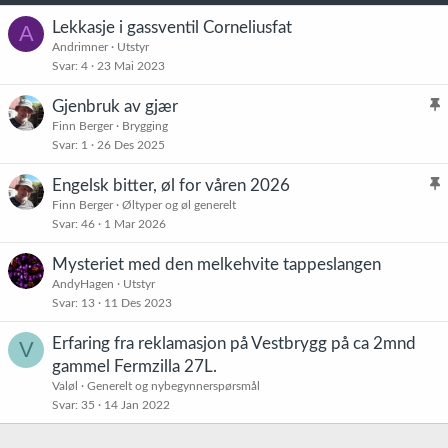
Lekkasje i gassventil Corneliusfat
A
Andrimner
Utstyr
Svar
4
23 Mai 2023
Gjenbruk av gjær
l
Finn Berger
Brygging
Svar
1
26 Des 2025
i
s
Engelsk bitter, øl for våren 2026
t
l
Finn Berger
Øltyper og øl generelt
r
Svar
46
1 Mar 2026
i
e
s
t
Mysteriet med den melkehvite tappeslangen
t
AndyHagen
Utstyr
r
Svar
13
11 Des 2023
e
t
Erfaring fra reklamasjon på Vestbrygg på ca 2mnd
V
gammel Fermzilla 27L.
Valøl
Generelt og nybegynnerspørsmål
Svar
35
14 Jan 2022