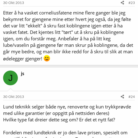
30 Okt 2013
#23
Etter å ha vasket corneliusfatene mine flere ganger ble jeg
bekymret for gjengene mine etter hvert jeg også, da jeg følte
det var litt "ekkelt" å skru fast koblingene igjen etter å ha
vasket fatet. Det kjentes litt "tørt" ut å skru på koblingene
igjen, om du forstår meg. Anbefaler å ha på litt keg
lube/vaselin på gjengene før man skrur på koblingene, da det
går mye bedre, og man blir ikke redd for å skru til slik at man
ødelegger gjenger!
js
J
30 Okt 2013
#24
Lund teknikk selger både nye, renoverte og kun trykkprøvde
med ulike garantier (er oppgitt på nettsiden deres)
Hvilke type fat dreier dette seg om? Er det et nytt fat?
Fordelen med lundteknik er jo den lave prisen, spesielt om