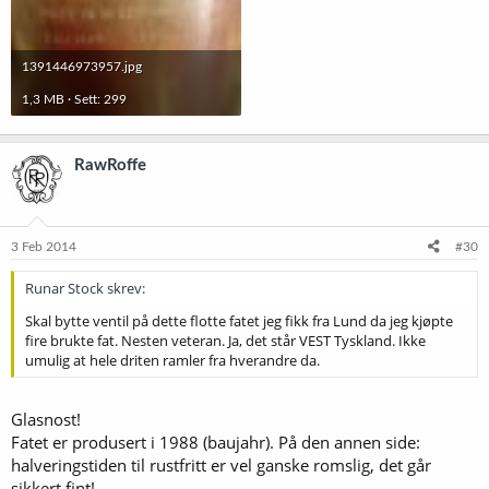
1391446973957.jpg
1,3 MB · Sett: 299
RawRoffe
3 Feb 2014
#30
Runar Stock skrev:
Skal bytte ventil på dette flotte fatet jeg fikk fra Lund da jeg kjøpte
fire brukte fat. Nesten veteran. Ja, det står VEST Tyskland. Ikke
umulig at hele driten ramler fra hverandre da.
Glasnost!
Fatet er produsert i 1988 (baujahr). På den annen side:
halveringstiden til rustfritt er vel ganske romslig, det går
sikkert fint!