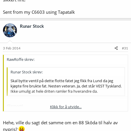
Sent from my C6603 using Tapatalk
Runar Stock
3 Feb 2014
#31
RawRoffe skrev:
Runar Stock skrev:
Skal bytte ventil på dette flotte fatet jeg fikk fra Lund da jeg
kjøpte fire brukte fat. Nesten veteran. Ja, det står VEST Tyskland.
Ikke umulig at hele driten ramler fra hverandre da.
Glasnost!
Klikk for å utvide...
Fatet er produsert i 1988 (baujahr). På den annen side:
halveringstiden til rustfritt er vel ganske romslig, det går sikkert fint!
Klikk for å utvide...
Hehe, ville du sagt det samme om en 88 Skôda til halv av
Sent from my C6603 using Tapatalk
nypris?