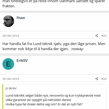
man tilfeldigvis er på reise innom Danmark uansett og sparer
frakten.
Huus
30 Okt 2013
#25
Har handla fat fra Lund teknik sjølv, pga den låge prisen. Men
kommer nok ikkje til å handla der igjen. :noway:
ErikSV
E
30 Okt 2013
#26
js skrev:
Lund teknikk selger både nye, renoverte og kun trykkprøvde med
ulike garantier (er oppgitt på nettsiden deres)
Hvilke type fat dreier dette seg om? Er det et nytt fat?