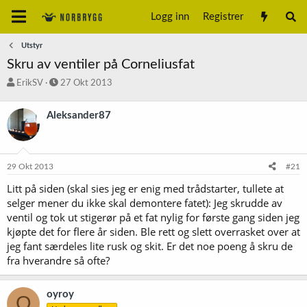
Logg inn
Registrer
Utstyr
Skru av ventiler på Corneliusfat
T
S
ErikSV
27 Okt 2013
r
t
å
a
Aleksander87
d
r
s
t
t
d
a
a
29 Okt 2013
#21
r
t
t
o
Litt på siden (skal sies jeg er enig med trådstarter, tullete at
e
selger mener du ikke skal demontere fatet): Jeg skrudde av
r
ventil og tok ut stigerør på et fat nylig for første gang siden jeg
kjøpte det for flere år siden. Ble rett og slett overrasket over at
jeg fant særdeles lite rusk og skit. Er det noe poeng å skru de
fra hverandre så ofte?
oyroy
O