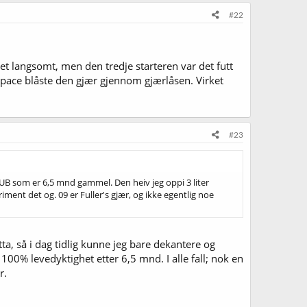
#22
 langsomt, men den tredje starteren var det futt
 space blåste den gjær gjennom gjærlåsen. Virket
#23
 PUB som er 6,5 mnd gammel. Den heiv jeg oppi 3 liter
riment det og. 09 er Fuller's gjær, og ikke egentlig noe
tta, så i dag tidlig kunne jeg bare dekantere og
r 100% levedyktighet etter 6,5 mnd. I alle fall; nok en
r.