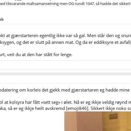
d tilsvarande maltsamansetning men OG rundt 1047, så hadde det sikkert bl
alk
nkt at gjærstarteren egentlig ikke var så gal. Men står den og snu
 oksygen, og det er slutt på annen mat. Og da er eddiksyre et avfa
rt, veit du at den har stått for lenge.
ppdatering om korleis det gjekk med gjærstartaren eg hadde mine 
g til at kolsyra har fått «sett seg» i ølet. Nå er eg ikkje veldig 
ka, så er eg ikkje heilt avskremd [emoji846]. Sikkert ikkje noko