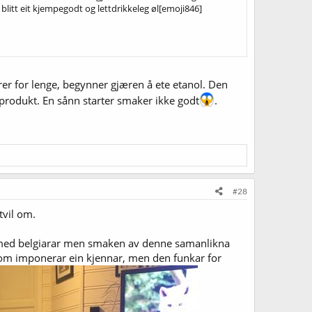
itt eit kjempegodt og lettdrikkeleg øl[emoji846]
rrer for lenge, begynner gjæren å ete etanol. Den
llprodukt. En sånn starter smaker ikke godt
.
#28
tvil om.
røynd med belgiarar men smaken av denne samanlikna
 som imponerar ein kjennar, men den funkar for