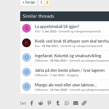
k
Forrige
1
2
s
j
o
Similar threads
n
e
r
La appelsinskall bli igjen?
S
:
SSS
1 Jan 2023
Generelt og nybegynnerspørsmål
Kveik ved bruk til øltyper som skal tørrhu
K
Kev
18 Feb 2021
Generelt og nybegynnerspørsmål
Ingefærøl. Koketid og smaksutvikling
O
Ollikainen
28 Mar 2021
Generelt og nybegynnerspørsm
Jakta på den beste pilsen / lyse lageren
O
Ollikainen
7 Jun 2021
Brygging
Mango ale med eller utan laktose...
O
Ollikainen
16 Nov 2020
Generelt og nybegynnerspørsm
Facebook
Reddit
Pinterest
Tumblr
WhatsApp
E-post
Link
Del: