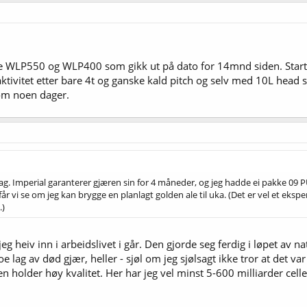
e WLP550 og WLP400 som gikk ut på dato for 14mnd siden. Startet
 aktivitet etter bare 4t og ganske kald pitch og selv med 10L head
 om noen dager.
 dag. Imperial garanterer gjæren sin for 4 måneder, og jeg hadde ei pakke 09
får vi se om jeg kan brygge en planlagt golden ale til uka. (Det er vel et ekspe
.)
eg heiv inn i arbeidslivet i går. Den gjorde seg ferdig i løpet av na
oe lag av død gjær, heller - sjøl om jeg sjølsagt ikke tror at det va
n holder høy kvalitet. Her har jeg vel minst 5-600 milliarder celle