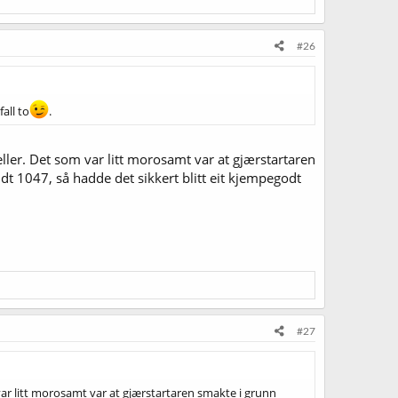
#26
all to
.
heller. Det som var litt morosamt var at gjærstartaren
1047, så hadde det sikkert blitt eit kjempegodt
#27
m var litt morosamt var at gjærstartaren smakte i grunn