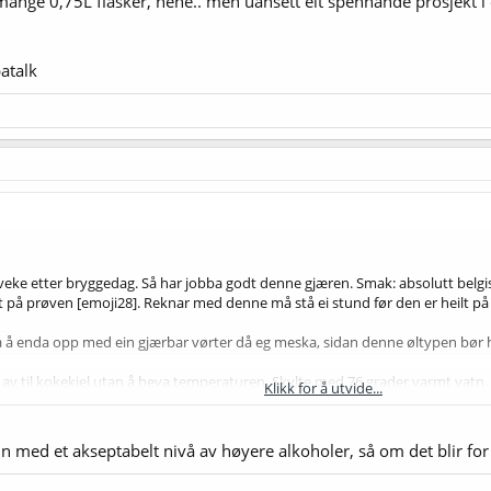
mange 0,75L flasker, hehe.. men uansett eit spennande prosjekt i ei
atalk
v veke etter bryggedag. Så har jobba godt denne gjæren. Smak: absolutt belgi
t på prøven [emoji28]. Reknar med denne må stå ei stund før den er heilt på
a å enda opp med ein gjærbar vørter då eg meska, sidan denne øltypen bør ha
 av til kokekjel utan å heva temperaturen. Skylte med 76 grader varmt vatn.
Klikk for å utvide...
elanoidinmalt, 1,5 kg sukker rørt inn på slutten av koketida (las i eitt innle
ter stormgjæring, så då valte eg å gjera det som var enklast for med der og d
 med et akseptabelt nivå av høyere alkoholer, så om det blir for ille
ge 0,75L flasker, hehe.. men uansett eit spennande prosjekt i ein for meg rela