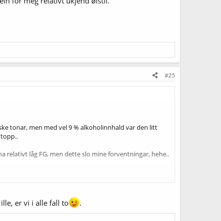
n for meg relativt ukjend ølstil.
#25
ske tonar, men med vel 9 % alkoholinnhald var den litt
 topp..
 relativt låg FG, men dette slo mine forventningar, hehe..
gg her ein stad at dette var lurt for denne øltypen og andre
å, hehe).
, er vi i alle fall to
.
tivt ukjend ølstil.