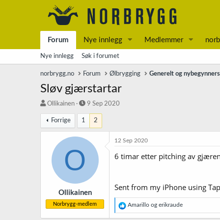
Forum
Nye innlegg
Medlemmer
norb
Nye innlegg
Søk i forumet
norbrygg.no
Forum
Ølbrygging
Generelt og nybegynner
Sløv gjærstartar
T
S
Ollikainen
9 Sep 2020
r
t
Forrige
1
2
å
a
d
r
s
t
12 Sep 2020
O
t
d
6 timar etter pitching av gjæren 
a
a
r
t
t
o
e
Sent from my iPhone using Tap
r
Ollikainen
Norbrygg-medlem
R
Amarillo
og
erikraude
e