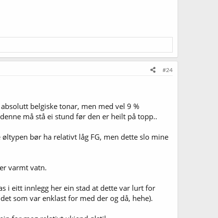
#24
 absolutt belgiske tonar, men med vel 9 %
enne må stå ei stund før den er heilt på topp..
øltypen bør ha relativt låg FG, men dette slo mine
er varmt vatn.
i eitt innlegg her ein stad at dette var lurt for
a det som var enklast for med der og då, hehe).