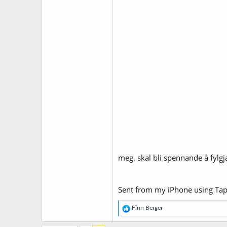
meg. skal bli spennande å fylgj
Sent from my iPhone using Tap
R
Finn Berger
e
a