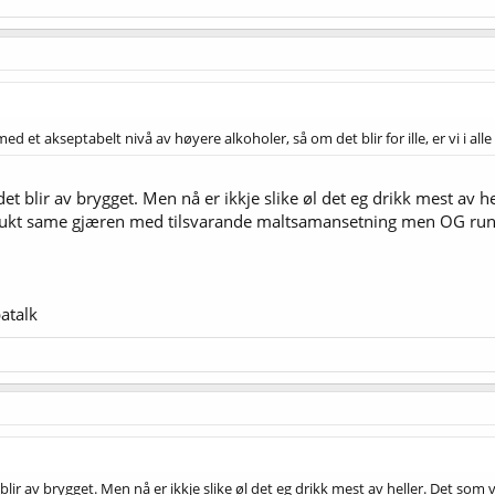
alk
d et akseptabelt nivå av høyere alkoholer, så om det blir for ille, er vi i alle f
det blir av brygget. Men nå er ikkje slike øl det eg drikk mest av 
ukt same gjæren med tilsvarande maltsamansetning men OG rundt 
atalk
 blir av brygget. Men nå er ikkje slike øl det eg drikk mest av heller. Det so