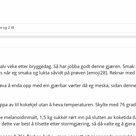
et
og 2 til
 halv veke etter bryggedag. Så har jobba godt denne gjæren. Smak:
ss når eg smaka og lukta såvidt på prøven [emoji28]. Reknar med d
røva å enda opp med ein gjærbar vørter då eg meska, sidan denne 
ppa av til kokekjel utan å heva temperaturen. Skylte med 76 grad
e melanoidinmalt, 1,5 kg sukker rørt inn på slutten av koketida (las 
ette var best å tilsette etter stormgjæring, så då valte eg å gjer