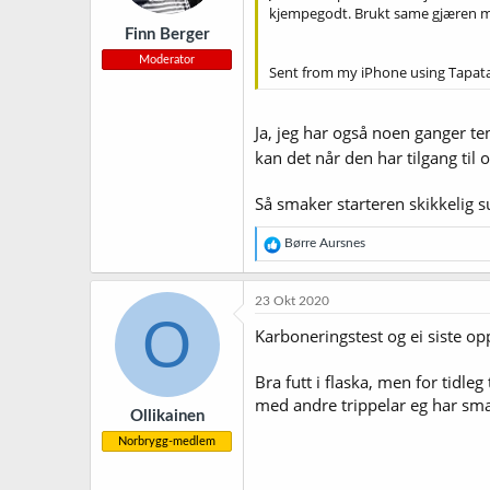
kjempegodt. Brukt same gjæren me
r
Finn Berger
:
Moderator
Sent from my iPhone using Tapat
Ja, jeg har også noen ganger te
kan det når den har tilgang til
Så smaker starteren skikkelig su
R
Børre Aursnes
e
a
k
23 Okt 2020
s
O
j
Karboneringstest og ei siste o
o
n
Bra futt i flaska, men for tidle
e
r
med andre trippelar eg har sma
Ollikainen
:
Norbrygg-medlem