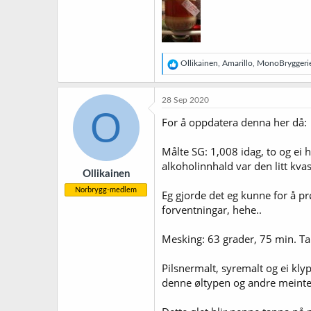
R
Ollikainen
,
Amarillo
,
MonoBryggeri
e
a
k
28 Sep 2020
s
O
j
For å oppdatera denna her då:
o
n
Målte SG: 1,008 idag, to og ei
e
r
alkoholinnhald var den litt kva
Ollikainen
:
Norbrygg-medlem
Eg gjorde det eg kunne for å p
forventningar, hehe..
Mesking: 63 grader, 75 min. Ta
Pilsnermalt, syremalt og ei klyp
denne øltypen og andre meinte d