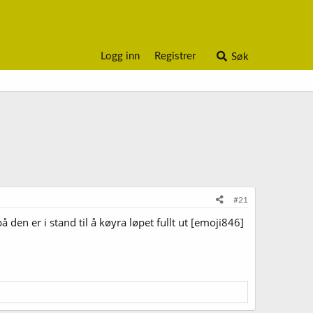
Logg inn
Registrer
Søk
#21
på den er i stand til å køyra løpet fullt ut [emoji846]