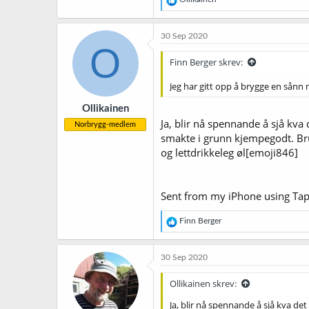
e
a
Sent from my iPhone using Tapat
k
30 Sep 2020
s
O
j
Finn Berger skrev:
o
n
Jeg har gitt opp å brygge en sånn me
e
r
Ollikainen
:
Ja, blir nå spennande å sjå kva 
Norbrygg-medlem
smakte i grunn kjempegodt. Br
og lettdrikkeleg øl[emoji846]
Sent from my iPhone using Tap
R
Finn Berger
e
a
k
30 Sep 2020
s
j
Ollikainen skrev:
o
n
Ja, blir nå spennande å sjå kva det
e