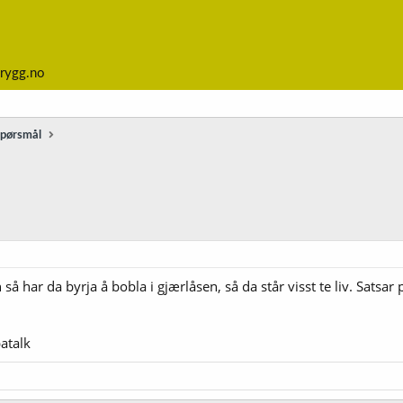
rygg.no
spørsmål
så har da byrja å bobla i gjærlåsen, så da står visst te liv. Satsar 
atalk