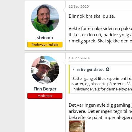
a
k
12 Sep 2020
s
j
Blir nok bra skal du se.
o
n
Vekte for en uke siden en pakk
e
r
it. Tester den nå, hadde synlig
steinmb
:
rimelig sprek. Skal sjekke den
Norbrygg-medlem
13 Sep 2020
Finn Berger skrev:
Satte i gang et lite eksperiment i
vørter, og plasserte på rører'n. Så 
innlysende valg for denne øltypen
Finn Berger
Moderator
Det var ingen avfeldig gamling j
arkivere. Det er ingen tegn til n
bekreftelse på at Imperial-gjære