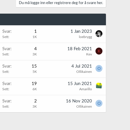
Du må logge inn eller registrere deg for å svare her.
Svar
1
1 Jan 2023
Sett
1K
loebrygg
Svar
4
18 Feb 2021
K
Sett
3K
Kev
Svar
15
4 Jul 2021
O
Sett
5K
Ollikainen
Svar
19
15 Jun 2021
Sett
6K
Amarillo
Svar
2
16 Nov 2020
O
Sett
3K
Ollikainen