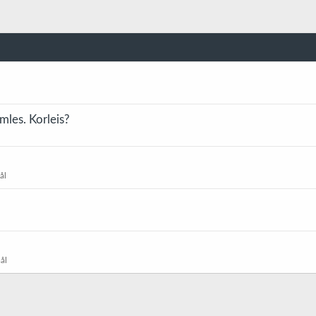
mles. Korleis?
ål
ål