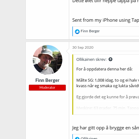
Dette ølet blir neppe tappa på 
Sent from my iPhone using Tap
R
Finn Berger
e
a
k
30 Sep 2020
s
j
Ollikainen skrev:
o
n
For å oppdatera denna her då:
e
r
Målte SG: 1,008 idag, to og ei hal
Finn Berger
:
kvass når eg smaka og lukta såvid
Moderator
Eg gjorde det eg kunne for å prøv
Mesking: 63 grader, 75 min. Tappa
Pilsnermalt, syremalt og ei klype m
meinte dette var best å tilsette et
Jeg har gitt opp å brygge en sånn
Dette ølet blir neppe tappa på man
R
Ollikainen