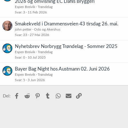
2026 og omvisning EC Dahls Bryggeri
Espen Breivik
Trøndelag
Svar
3
11 Feb 2026
Smakekveld i Drammensveien 43 tirsdag 26. mai.
john petter
Oslo og Akershus
Svar
23
27 Mai 2026
Nyhetsbrev Norbrygg Trøndelag - Sommer 2025
Espen Breivik
Trøndelag
Svar
0
10 Jul 2025
Bayer Bag Night hos Austmann 02. Juni 2026
Espen Breivik
Trøndelag
Svar
5
3 Jun 2026
Facebook
Reddit
Pinterest
Tumblr
WhatsApp
E-post
Link
Del: