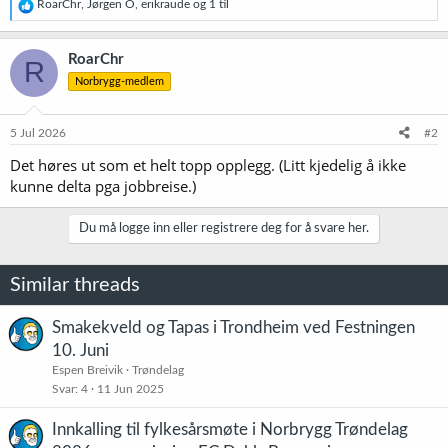
R
RoarChr
,
Jørgen O
,
erikraude
og 1 til
e
a
k
RoarChr
R
s
Norbrygg-medlem
j
o
n
e
5 Jul 2026
#2
r
Det høres ut som et helt topp opplegg. (Litt kjedelig å ikke
:
kunne delta pga jobbreise.)
Du må logge inn eller registrere deg for å svare her.
Similar threads
Smakekveld og Tapas i Trondheim ved Festningen
10. Juni
Espen Breivik
Trøndelag
Svar
4
11 Jun 2025
Innkalling til fylkesårsmøte i Norbrygg Trøndelag