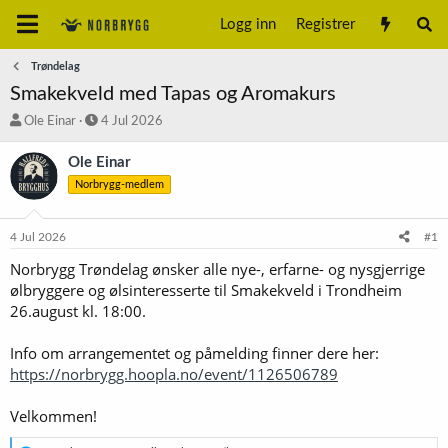
Logg inn
Registrer
Trøndelag
Smakekveld med Tapas og Aromakurs
T
S
Ole Einar
4 Jul 2026
r
t
å
a
Ole Einar
d
r
Norbrygg-medlem
s
t
t
d
a
a
4 Jul 2026
#1
r
t
t
o
Norbrygg Trøndelag ønsker alle nye-, erfarne- og nysgjerrige
e
ølbryggere og ølsinteresserte til Smakekveld i Trondheim
r
26.august kl. 18:00.
Info om arrangementet og påmelding finner dere her:
https://norbrygg.hoopla.no/event/1126506789
Velkommen!