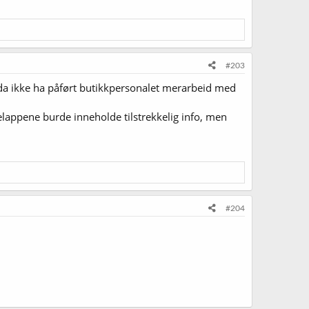
#203
e da ikke ha påført butikkpersonalet merarbeid med
appene burde inneholde tilstrekkelig info, men
#204