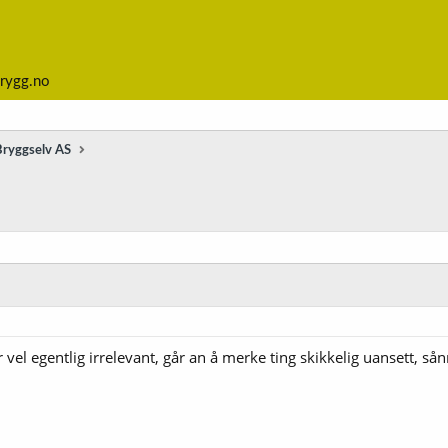
rygg.no
Bryggselv AS
el egentlig irrelevant, går an å merke ting skikkelig uansett, sån