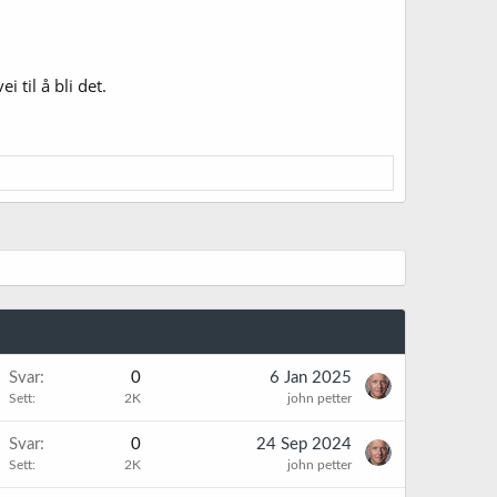
 til å bli det.
Svar
0
6 Jan 2025
Sett
2K
john petter
Svar
0
24 Sep 2024
Sett
2K
john petter