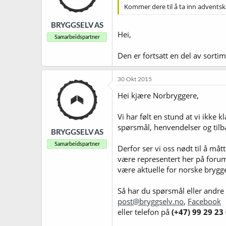
Kommer dere til å ta inn adventsk
BRYGGSELV AS
Hei,
Samarbeidspartner
Den er fortsatt en del av sortim
30 Okt 2015
Hei kjære Norbryggere,
Vi har følt en stund at vi ikke 
spørsmål, henvendelser og tilb
BRYGGSELV AS
Samarbeidspartner
Derfor ser vi oss nødt til å må
være representert her på forume
være aktuelle for norske brygg
Så har du spørsmål eller andre 
post@bryggselv.no
,
Facebook
eller telefon på
(+47) 99 29 23