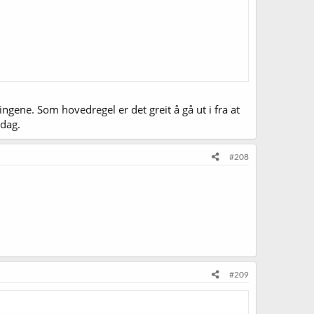
ningene. Som hovedregel er det greit å gå ut i fra at
 dag.
#208
#209