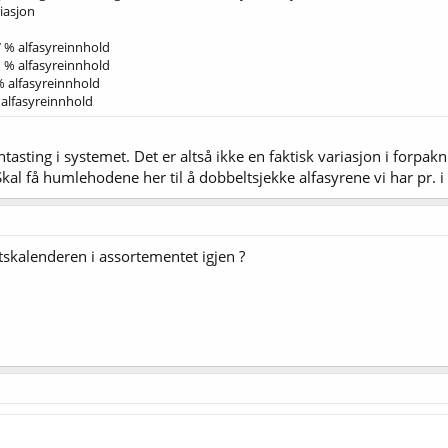
iasjon
7 % alfasyreinnhold
1 % alfasyreinnhold
% alfasyreinnhold
 alfasyreinnhold
nntasting i systemet. Det er altså ikke en faktisk variasjon i forpak
kal få humlehodene her til å dobbeltsjekke alfasyrene vi har pr. i
tskalenderen i assortementet igjen ?