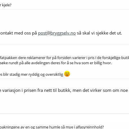
r kjele?
e kontakt med oss på
post@bryggselv.no
så skal vi sjekke det ut.
fatpakken dere reklamerer for på forsiden varierer i pris i de forskjellige butik
søke rundt på alle avdelingen deres for å se hva som er billig hvor.
s blir stadig mer ryddig og oversiktlig
e variasjon i prisen fra nett til butikk, men det virker som om noe
forpakningene av en og samme humle så mye i alfasyreinnhold?