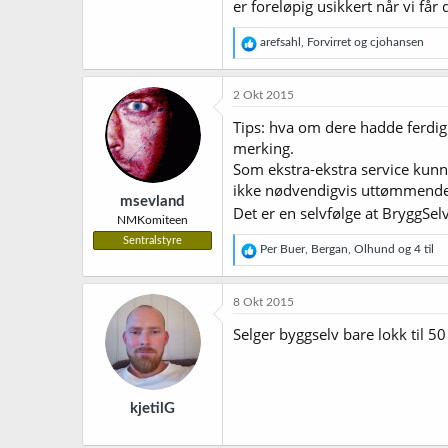
er foreløpig usikkert når vi får 
R
arefsahl
,
Forvirret
og
cjohansen
e
a
k
2 Okt 2015
s
j
Tips: hva om dere hadde ferdig
o
merking.
n
Som ekstra-ekstra service kun
e
r
ikke nødvendigvis uttømmende
msevland
:
Det er en selvfølge at BryggS
NMKomiteen
Sentralstyre
R
Per Buer
,
Bergan
,
Olhund
og 4 til
e
a
k
8 Okt 2015
s
j
Selger byggselv bare lokk til 50 
o
n
e
r
kjetilG
: