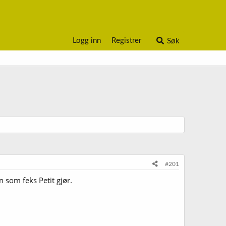
Logg inn
Registrer
Søk
#201
n som feks Petit gjør.