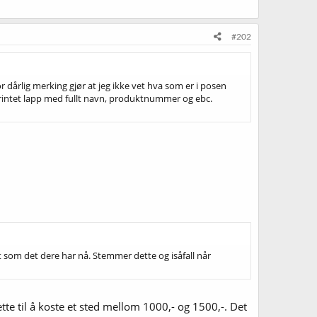
#202
r dårlig merking gjør at jeg ikke vet hva som er i posen
n printet lapp med fullt navn, produktnummer og ebc.
rt som det dere har nå. Stemmer dette og isåfall når
te til å koste et sted mellom 1000,- og 1500,-. Det