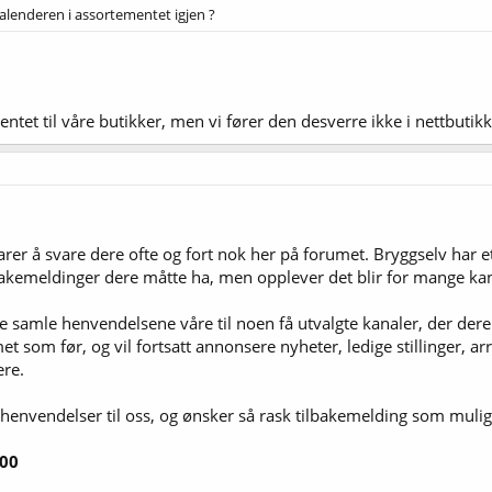
alenderen i assortementet igjen ?
entet til våre butikker, men vi fører den desverre ikke i nettbutik
klarer å svare dere ofte og fort nok her på forumet. Bryggselv har e
akemeldinger dere måtte ha, men opplever det blir for mange kana
tte samle henvendelsene våre til noen få utvalgte kanaler, der dere
t som før, og vil fortsatt annonsere nyheter, ledige stillinger, 
ere.
henvendelser til oss, og ønsker så rask tilbakemelding som mulig 
 00