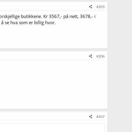
#205
orskjellige butikkene. Kr 3567,- på nett, 3678,- i
 å se hva som er billig hvor.
#206
#207