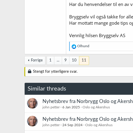
Har du henvendelser til en av 
Bryggselv vil også takke for al
Har mottatt mange gode tips og f
Vennlig hilsen Bryggselv AS
R
Olhund
e
a
k
Forrige
1
...
9
10
11
s
j
Stengt for ytterligere svar.
o
n
e
Similar threads
r
:
Nyhetsbrev fra Norbrygg Oslo og Akers
john petter
6 Jan 2025
Oslo og Akershus
Nyhetsbrev fra Norbrygg Oslo og Akers
john petter
24 Sep 2024
Oslo og Akershus