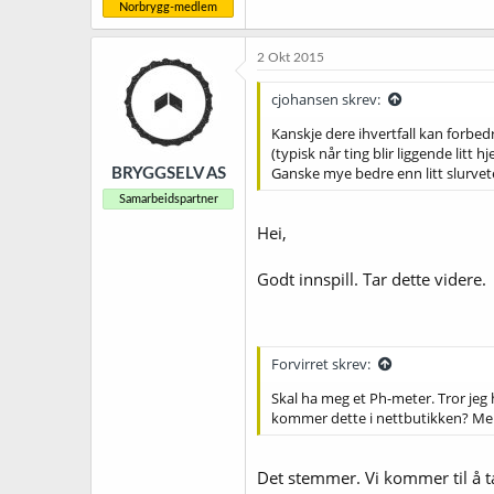
Norbrygg-medlem
2 Okt 2015
cjohansen skrev:
Kanskje dere ihvertfall kan forbed
(typisk når ting blir liggende lit
Ganske mye bedre enn litt slurvete
BRYGGSELV AS
Samarbeidspartner
Hei,
Godt innspill. Tar dette videre.
Forvirret skrev:
Skal ha meg et Ph-meter. Tror jeg h
kommer dette i nettbutikken? Me
Det stemmer. Vi kommer til å ta