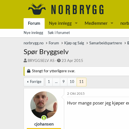
Forum
Nye innlegg
Medlemmer
norb
Nye innlegg
Søk i forumet
norbrygg.no
Forum
Kjøp og Salg
Samarbeidspartnere
Spør Bryggselv
T
S
BRYGGSELV AS
23 Apr 2015
r
t
å
a
Stengt for ytterligere svar.
d
r
s
t
Forrige
1
...
9
10
11
t
d
a
a
2 Okt 2015
r
t
Hvor mange poser jeg kjøper er v
t
o
e
r
cjohansen