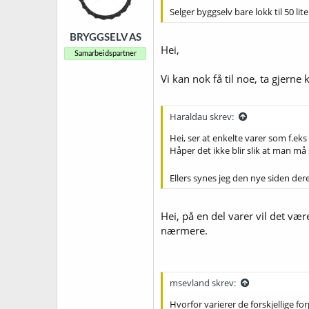
Selger byggselv bare lokk til 50 lite
BRYGGSELV AS
Hei,
Samarbeidspartner
Vi kan nok få til noe, ta gjern
Haraldau skrev:
Hei, ser at enkelte varer som f.eks 
Håper det ikke blir slik at man må 
Ellers synes jeg den nye siden dere
Hei, på en del varer vil det vær
nærmere.
msevland skrev:
Hvorfor varierer de forskjellige 