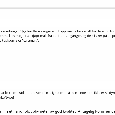
re merkingen? Jeg har flere ganger endt opp med å hive malt fra dere fordi fo
t hjemme hos meg). Har kjøpt malt fra petit et par ganger, og de klistrer på e
 tusj som sier "caramalt".
ar lest i en tråd at dere ser på muligheten til å ta inn noe som ikke er så dy
rke/type?
 inn et håndholdt ph-meter av god kvalitet. Antagelig kommer det