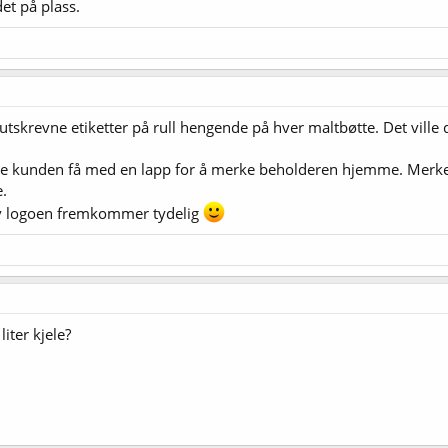
det på plass.
utskrevne etiketter på rull hengende på hver maltbøtte. Det vill
ne kunden få med en lapp for å merke beholderen hjemme. Merkel
.
elv logoen fremkommer tydelig
liter kjele?