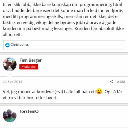
til en slik jobb, ikke bare kunnskap om programmering, html
osv, hadde det bare vært det kunne man ha leid inn en fjortis
med litt programmeringsskills, men sånn er det ikke, det er
faktisk en veldig viktig del av byråets jobb å prøve å guide
kunden inn på best mulig løsninger. Kunden har absolutt ikke
alltid rett.
R
Christopher.
e
a
k
Finn Berger
s
Moderator
j
o
n
e
11 Sep 2015
#168
r
:
Vel, jeg mener at kund
ene
(=vi) i alle fall har rett
. Og så får
vi tro vi blir hørt etter hvert.
TorsteinO