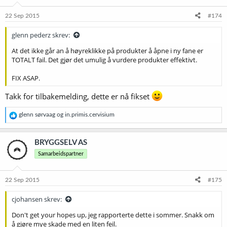
22 Sep 2015
#174
glenn pederz skrev:
At det ikke går an å høyreklikke på produkter å åpne i ny fane er
TOTALT fail. Det gjør det umulig å vurdere produkter effektivt.
FIX ASAP.
Takk for tilbakemelding, dette er nå fikset
R
glenn sørvaag
og
in.primis.cervisium
e
a
k
BRYGGSELV AS
s
Samarbeidspartner
j
o
n
e
22 Sep 2015
#175
r
:
cjohansen skrev:
Don't get your hopes up, jeg rapporterte dette i sommer. Snakk om
å gjøre mye skade med en liten feil.