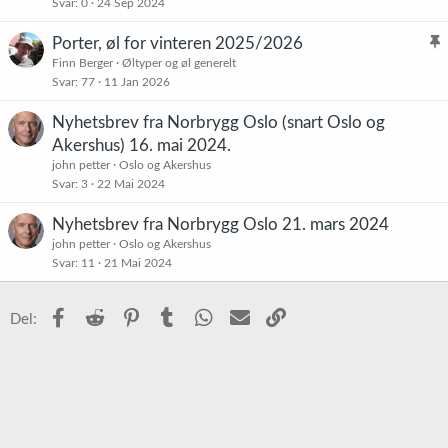
Svar
0
24 Sep 2024
Porter, øl for vinteren 2025/2026
l
Finn Berger
Øltyper og øl generelt
Svar
77
11 Jan 2026
i
s
Nyhetsbrev fra Norbrygg Oslo (snart Oslo og
t
Akershus) 16. mai 2024.
r
john petter
Oslo og Akershus
e
Svar
3
22 Mai 2024
t
Nyhetsbrev fra Norbrygg Oslo 21. mars 2024
john petter
Oslo og Akershus
Svar
11
21 Mai 2024
Facebook
Reddit
Pinterest
Tumblr
WhatsApp
E-post
Link
Del: