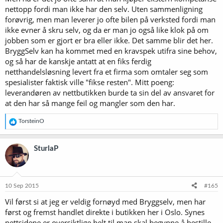
nettopp fordi man ikke har den selv. Uten sammenligning
forøvrig, men man leverer jo ofte bilen på verksted fordi man
ikke evner å skru selv, og da er man jo også like klok på om
jobben som er gjort er bra eller ikke. Det samme blir det her.
BryggSelv kan ha kommet med en kravspek utifra sine behov,
og så har de kanskje antatt at en fiks ferdig
netthandelsløsning levert fra et firma som omtaler seg som
spesialister faktisk ville "fikse resten". Mitt poeng:
leverandøren av nettbutikken burde ta sin del av ansvaret for
at den har så mange feil og mangler som den har.
R
TorsteinO
e
a
k
SturlaP
s
j
o
n
e
10 Sep 2015
#165
r
Vil først si at jeg er veldig fornøyd med Bryggselv, men har
:
først og fremst handlet direkte i butikken her i Oslo. Synes
nettsidene er oversiktlige helt til man skal begynne å bestille