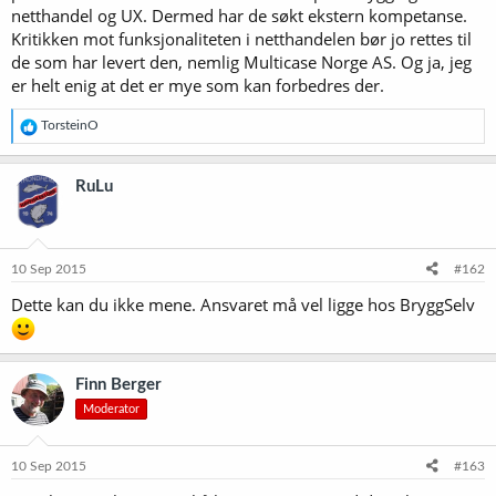
netthandel og UX. Dermed har de søkt ekstern kompetanse.
Kritikken mot funksjonaliteten i netthandelen bør jo rettes til
de som har levert den, nemlig Multicase Norge AS. Og ja, jeg
er helt enig at det er mye som kan forbedres der.
R
TorsteinO
e
a
k
RuLu
s
j
o
n
e
10 Sep 2015
#162
r
Dette kan du ikke mene. Ansvaret må vel ligge hos BryggSelv
:
Finn Berger
Moderator
10 Sep 2015
#163