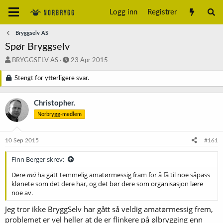
Logg inn
Registrer
Bryggselv AS
Spør Bryggselv
T
S
BRYGGSELV AS
23 Apr 2015
r
t
å
a
Stengt for ytterligere svar.
d
r
s
t
Christopher.
t
d
a
a
Norbrygg-medlem
r
t
t
o
10 Sep 2015
#161
e
r
Finn Berger skrev:
Dere
må
ha gått temmelig amatørmessig fram for å få til noe såpass
klønete som det dere har, og det bør dere som organisasjon lære
noe av.
Jeg tror ikke BryggSelv har gått så veldig amatørmessig frem,
problemet er vel heller at de er flinkere på ølbrygging enn