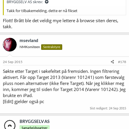
BRYGGSELV AS skrev:
Takk for tilbakemelding, dette er nå fikset
Flott! Brått ble det veldig mye lettere å browse siten deres,
takk.
msevland
NMKomiteen
Sentralstyre
24 Sep 2015
#178
Søkte etter Target i søkefeltet på fremsiden. Ingen filtrering
aktivert. Får opp Target 2013 (Varenr 101241) som førstevalg
pluss noen alternativer (ikke flere Target). Når jeg klikker meg
inn, kommer jeg til siden for Target 2014 (Varenr 101242). Jeg
brukte en iPad.
[Edit] gjelder også pc
Sist redigert:
24 Sep 2015
BRYGGSELV AS
Samarbeidspartner