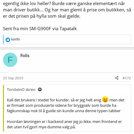
egentlig ikke lov heller? Burde være ganske elementært når
man driver butikk... Og har man glemt å prise om butikken, så
er det prisen på hylla som skal gjelde.
Sent fra min SM-G900F via Tapatalk
R
kjetils
e
a
k
Folis
F
s
j
o
n
e
21 Sep 2015
#172
r
:
TorsteinO skrev:
Kall det brukere i stedet for kunder, så er jeg helt enig
men det
er firmaet som produserte sidene for bryggselv som burde ha
fagkunnskap nok til å guide sin kunde unna denne typen tabber
Hvordan løsningen er i backend aner jeg jo ikke, men frontend er
det uten tvil gjort mye dumme valg på.