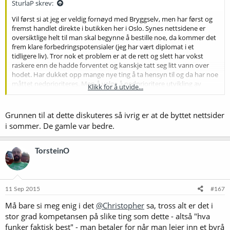
SturlaP skrev:
Vil først si at jeg er veldig fornøyd med Bryggselv, men har først og
fremst handlet direkte i butikken her i Oslo. Synes nettsidene er
oversiktlige helt til man skal begynne å bestille noe, da kommer det
frem klare forbedringspotensialer (jeg har vært diplomat i et
tidligere liv). Tror nok et problem er at de rett og slett har vokst
raskere enn de hadde forventet og kanskje tatt seg litt vann over
hodet. Har dukket opp mange nye ting å ta hensyn til og da har noe
måttet nedprioriteres. Men å velge å nedprioritere utvikling av
Klikk for å utvide...
nettbutikken var nok kanskje ikke det lureste valget...
Siden dette forumet huser det som virker å være noen av landets
Grunnen til at dette diskuteres så ivrig er at de byttet nettsider
ivrigste bryggere så foreslår jeg for Bryggselv at de oppretter en
i sommer. De gamle var bedre.
egen tråd der de ber om forslag til funksjonaliteter og andre
endringer som ønskes. Bør nok komme inn masse forslag som så
kan samles, evalueres og sendes til webutviklerfirmaet med en "Fiks
TorsteinO
ASAP"-ordre.
11 Sep 2015
#167
Må bare si meg enig i det
@Christopher
sa, tross alt er det i
stor grad kompetansen på slike ting som dette - altså "hva
funker faktisk best" - man betaler for når man leier inn et byrå