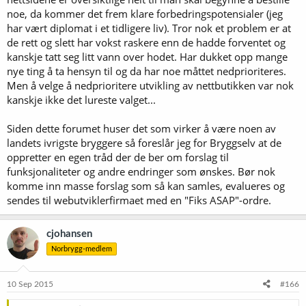
noe, da kommer det frem klare forbedringspotensialer (jeg
har vært diplomat i et tidligere liv). Tror nok et problem er at
de rett og slett har vokst raskere enn de hadde forventet og
kanskje tatt seg litt vann over hodet. Har dukket opp mange
nye ting å ta hensyn til og da har noe måttet nedprioriteres.
Men å velge å nedprioritere utvikling av nettbutikken var nok
kanskje ikke det lureste valget...
Siden dette forumet huser det som virker å være noen av
landets ivrigste bryggere så foreslår jeg for Bryggselv at de
oppretter en egen tråd der de ber om forslag til
funksjonaliteter og andre endringer som ønskes. Bør nok
komme inn masse forslag som så kan samles, evalueres og
sendes til webutviklerfirmaet med en "Fiks ASAP"-ordre.
cjohansen
Norbrygg-medlem
10 Sep 2015
#166