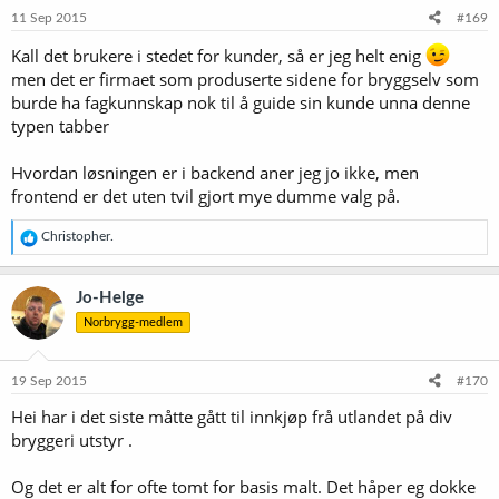
11 Sep 2015
#169
Kall det brukere i stedet for kunder, så er jeg helt enig
men det er firmaet som produserte sidene for bryggselv som
burde ha fagkunnskap nok til å guide sin kunde unna denne
typen tabber
Hvordan løsningen er i backend aner jeg jo ikke, men
frontend er det uten tvil gjort mye dumme valg på.
R
Christopher.
e
a
k
Jo-Helge
s
Norbrygg-medlem
j
o
n
e
19 Sep 2015
#170
r
Hei har i det siste måtte gått til innkjøp frå utlandet på div
:
bryggeri utstyr .
Og det er alt for ofte tomt for basis malt. Det håper eg dokke