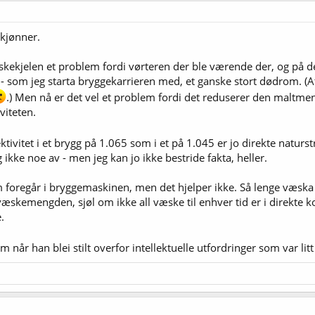
skjønner.
kekjelen et problem fordi vørteren der ble værende der, og på de
- som jeg starta bryggekarrieren med, et ganske stort dødrom. 
.) Men nå er det vel et problem fordi det reduserer den maltme
viteten.
tivitet i et brygg på 1.065 som i et på 1.045 er jo direkte naturst
ikke noe av - men jeg kan jo ikke bestride fakta, heller.
 foregår i bryggemaskinen, men det hjelper ikke. Så lenge væska s
 væskemengden, sjøl om ikke all væske til enhver tid er i direkte k
.
år han blei stilt overfor intellektuelle utfordringer som var litt