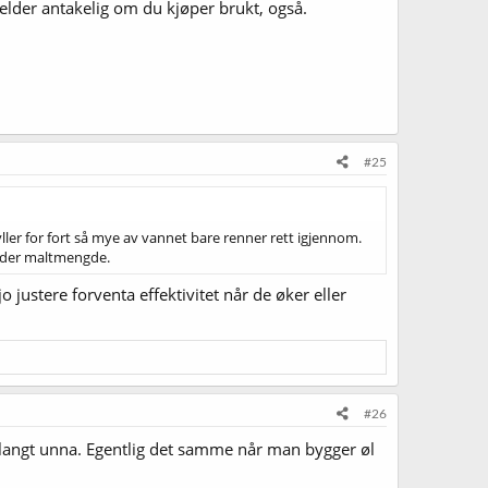
gjelder antakelig om du kjøper brukt, også.
#25
ler for fort så mye av vannet bare renner rett igjennom.
jelder maltmengde.
 justere forventa effektivitet når de øker eller
#26
å langt unna. Egentlig det samme når man bygger øl