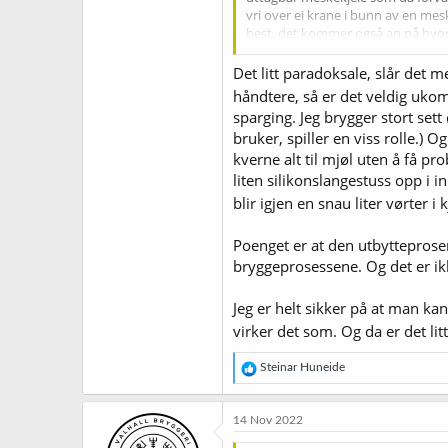
vri over ei krane i bunn av en mes
best, det kommer også an på hvor 
renner det for fort gjennom i et m
Det litt paradoksale, slår det 
håndtere, så er det veldig ukompl
sparging. Jeg brygger stort set
bruker, spiller en viss rolle.) 
kverne alt til mjøl uten å få pr
liten silikonslangestuss opp i i
blir igjen en snau liter vørter i k
Poenget er at den utbytteprosen
bryggeprosessene. Og det er ik
Jeg er helt sikker på at man ka
virker det som. Og da er det li
R
Steinar Huneide
e
a
k
14 Nov 2022
s
j