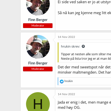
j
Ei side ved saken er jo at utsty
o
n
Så nå kan jeg kjenne meg litt e
e
r
Finn Berger
:
Moderator
14 Nov 2022
hrukin skrev:
Tipper at nesten alle som sliter 
Neste på lista tror jeg er at man 
Finn Berger
Det der med sweetspot når det g
Moderator
minsker maltmengden. Det har 
R
hrukin
e
a
k
14 Nov 2022
s
H
j
Jada er enig i det, men mange e
o
med høy OG.
n