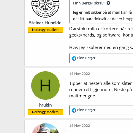
Finn Berger skrev:
o
n
Jeg er helt sikker på at man kan f
e
det litt paradoksalt at det er bry
r
Steinar Huneide
:
Dørstokkmila er kortere når re
Norbrygg-medlem
geeks/nerds, og software, kontr
Hvis jeg skalerer ned en gang så
R
Finn Berger
e
a
k
14 Nov 2022
s
H
j
Tipper at nesten alle som slit
o
renner rett igjennom. Neste på l
n
maltmengde.
e
r
hrukin
:
R
Finn Berger
Norbrygg-medlem
e
a
k
14 Nov 2022
s