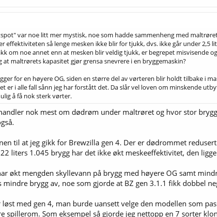
tspot" var noe litt mer mystisk, noe som hadde sammenheng med maltrøret. 
 effektiviteten så lenge mesken ikke blir for tjukk, dvs. ikke går under 2,5 li
akk om noe annet enn at mesken blir veldig tjukk, er begrepet misvisende og 
g at maltrørets kapasitet gjør grensa snevrere i en bryggemaskin?
ygger for en høyere OG, siden en større del av vørteren blir holdt tilbake i m
t er i alle fall sånn jeg har forstått det. Da slår vel loven om minskende utb
ig å få nok sterk vørter.
andler nok mest om dødrøm under maltrøret og hvor stor brygge
gså.
en til at jeg gikk for Brewzilla gen 4. Der er dødrommet redusert 
 22 liters 1.045 brygg har det ikke økt meskeeffektivitet, den lig
t har økt mengden skyllevann på brygg med høyere OG samt mindre
mindre brygg av, noe som gjorde at BZ gen 3.1.1 fikk dobbel neg
r løst med gen 4, man burde uansett velge den modellen som pas
rre spillerom. Som eksempel så gjorde jeg nettopp en 7 sorter k