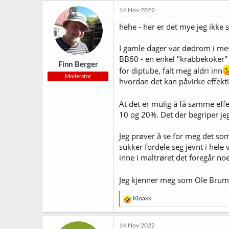
k
14 Nov 2022
s
j
hehe - her er det mye jeg ikke 
o
n
I gamle dager var dødrom i mes
e
r
BB60 - en enkel "krabbekoker" 
Finn Berger
:
for diptube, falt meg aldri inn
Moderator
hvordan det kan påvirke effekti
At det er mulig å få samme effek
10 og 20%. Det der begriper jeg 
Jeg prøver å se for meg det som
sukker fordele seg jevnt i hele
inne i maltrøret det foregår noe
Jeg kjenner meg som Ole Brumm n
R
Kloakk
e
a
k
14 Nov 2022