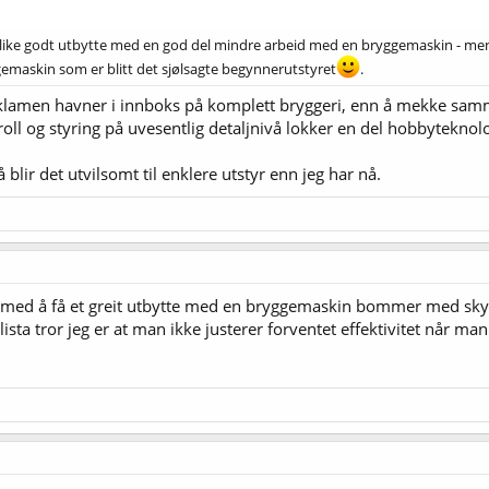
å like godt utbytte med en god del mindre arbeid med en bryggemaskin - men 
ggemaskin som er blitt det sjølsagte begynnerutstyret
.
klamen havner i innboks på komplett bryggeri, enn å mekke sammen 
oll og styring på uvesentlig detaljnivå lokker en del hobbyteknol
 blir det utvilsomt til enklere utstyr enn jeg har nå.
er med å få et greit utbytte med en bryggemaskin bommer med skyll
ista tror jeg er at man ikke justerer forventet effektivitet når ma