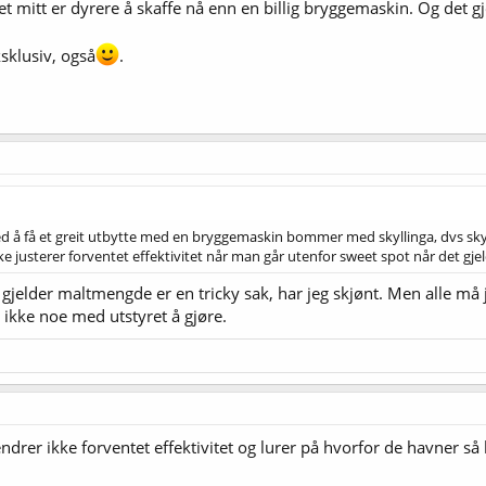
ret mitt er dyrere å skaffe nå enn en billig bryggemaskin. Og det 
ksklusiv, også
.
med å få et greit utbytte med en bryggemaskin bommer med skyllinga, dvs skyl
ikke justerer forventet effektivitet når man går utenfor sweet spot når det g
jelder maltmengde er en tricky sak, har jeg skjønt. Men alle må jo
ikke noe med utstyret å gjøre.
ndrer ikke forventet effektivitet og lurer på hvorfor de havner s