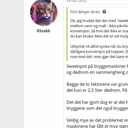
14 Nov 2022
Finn Berger skrev:
Ok, jeg trudde det der med "swee
mellom vann og malt - ikke påvirker
konversjon. Så hvis det ikke er sn
Kloakk
du kan bruke. Men det er vel muli
Utbyttet vil alltid synke når du br
dårligere konversjon på toppen. De
noe med det, men gjør det bare mul
Sweetspot på bryggemaskiner h
og dødrom en sammengheng o
Begge de to faktorene var grunn
det kun er 2,5 liter dødrom. På
Det det har gjort dog er at de
bryggene som det også brygges 
Veldig mye av det problemet e
maskinene har fått et mye stø