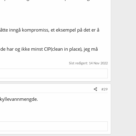
måtte inngå kompromiss, et eksempel på det er å
 har og ikke minst CIP(clean in place), jeg må
Sist redigert:
14 Nov 2022
#29
g skyllevannmengde.