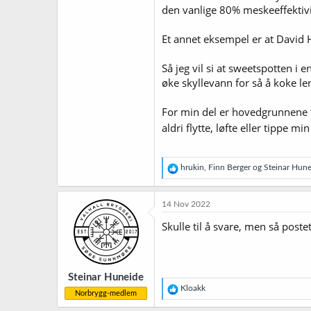
den vanlige 80% meskeeffektivit
Et annet eksempel er at David H
Så jeg vil si at sweetspotten 
øke skyllevann for så å koke le
For min del er hovedgrunnene f
aldri flytte, løfte eller tippe mi
R
hrukin
,
Finn Berger
og
Steinar Hune
e
a
k
14 Nov 2022
s
j
Skulle til å svare, men så post
o
n
e
r
Steinar Huneide
:
R
Kloakk
Norbrygg-medlem
e
a