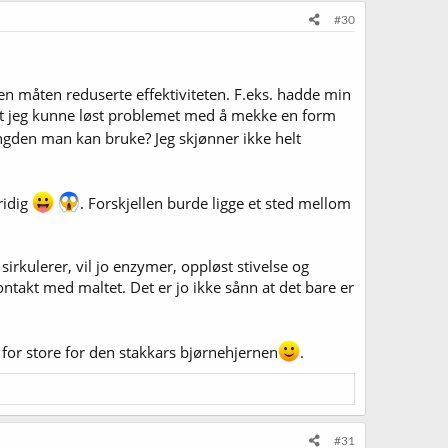
#30
n måten reduserte effektiviteten. F.eks. hadde min
(At jeg kunne løst problemet med å mekke en form
ngden man kan bruke? Jeg skjønner ikke helt
ridig
. Forskjellen burde ligge et sted mellom
irkulerer, vil jo enzymer, oppløst stivelse og
ontakt med maltet. Det er jo ikke sånn at det bare er
 for store for den stakkars bjørnehjernen
.
#31