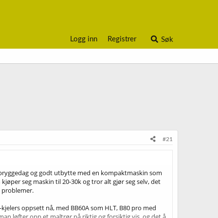
Logg inn
Registrer
Søk
#21
elig bryggedag og godt utbytte med en kompaktmaskin som
jøper seg maskin til 20-30k og tror alt gjør seg selv, det
å problemer.
t 3-kjelers oppsett nå, med BB60A som HLT, B80 pro med
an løfter opp et maltrør på riktig og forsiktig vis, og det å