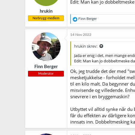
Edit: Man kan jo dobbeltmeske
e
r
hrukin
:
Norbrygg-medlem
R
Finn Berger
e
a
k
14 Nov 2022
s
j
hrukin skrev:
o
n
Jada er enig i det, men mange end
e
Edit: Man kan jo dobbeltmeske da
r
Finn Berger
:
Ok, jeg trudde det der med "sw
Moderator
mesketjukkelse - forholdet mell
til en kilo malt. Da begynner d
misvisende og villedende. Enhve
snevrere i en bryggemaskin?
Utbyttet vil alltid synke når du
får du effekten av dårligere kon
innsats inn. Dobbeltmesking ka