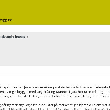
rygg.no
 div andre brands
verktøyet man har. Jeg er ganske sikker på at du hadde fått både en behag
 en dyktig ølbrygger med lang erfaring. Mannen i gata helt uten erfaring som k
ger seg selv. Har ikke lest seg opp på forhånd om verken eller, og støter så p
 dårligere design, og ditto produkter på markedet. Jeg kjører jo i praksis e
er B80'en til kokekjele. Sliter litt med å se den helt store forskjellen på at m