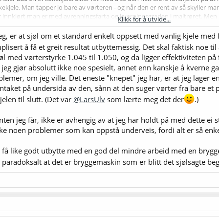
kekjele. Man tapper jo bare av vørteren - og når den er rent av så skyller ma
innkjørt man er med avrenningsfarta og kverningsgraden i maltrøret. Men b
Klikk for å utvide...
altrør. Lite man får gjort med akkurat det utenom å bruke et finere filter i b
meg, er at sjøl om et standard enkelt oppsett med vanlig kjele m
isert å få et greit resultat utbyttemessig. Det skal faktisk noe til 
t øl med vørterstyrke 1.045 til 1.050, og da ligger effektiviteten 
Og jeg gjør absolutt ikke noe spesielt, annet enn kanskje å kverne g
oblemer, om jeg ville. Det eneste "knepet" jeg har, er at jeg lager 
nntaket på undersida av den, sånn at den suger vørter fra bare et p
jelen til slutt. (Det var
@LarsUlv
som lærte meg det der
.)
ten jeg får, ikke er avhengig av at jeg har holdt på med dette ei s
ke noen problemer som kan oppstå underveis, fordi alt er så enke
n få like godt utbytte med en god del mindre arbeid med en brygg
tt paradoksalt at det er bryggemaskin som er blitt det sjølsagte be