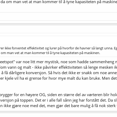
 da om man vet at man kommer til å tyne kapasiteten på maskin
rer ikke forventet effektivitet og lurer på hvorfor de havner så langt unna
 om man vet at man kommer til å tyne kapasiteten på maskinen.
eetspot" var noe litt mer mystisk, noe som hadde sammenheng me
om vann og malt - ikke påvirker effektiviteten så lenge mesken ikke
u å få dårligere konversjon. Så hvis det ikke er snakk om noe anne
r kjele vil ha ei grense for hvor mye malt du kan bruke. Men det 
 brygger for en høyere OG, siden en større del av vørteren blir ho
versjon på toppen. Det er i alle fall sånn jeg har forstått det. Da
n ikke gjøre noe med det, men gjør det bare mulig å få nok sterk 