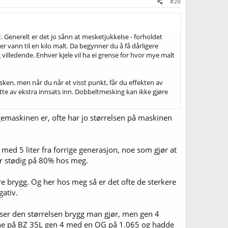
#28
Generelt er det jo sånn at mesketjukkelse - forholdet
ter vann til en kilo malt. Da begynner du å få dårligere
villedende. Enhver kjele vil ha ei grense for hvor mye malt
asken, men når du når et visst punkt, får du effekten av
ytte av ekstra innsats inn. Dobbeltmesking kan ikke gjøre
maskinen er, ofte har jo størrelsen på maskinen
med 5 liter fra forrige generasjon, noe som gjør at
ger stødig på 80% hos meg.
 brygg. Og her hos meg så er det ofte de sterkere
ativ.
ser den størrelsen brygg man gjør, men gen 4
lone på BZ 35L gen 4 med en OG på 1.065 og hadde