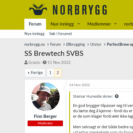
Forum
Nye innlegg
Medlemmer
norb
Nye innlegg
Søk i forumet
norbrygg.no
Forum
Ølbrygging
Utstyr
PerfectBrew og
SS Brewtech SVBS
T
S
Grasto
11 Nov 2022
r
t
Forrige
1
2
å
a
d
r
s
t
14 Nov 2022
t
d
a
a
Steinar Huneide skrev:
r
t
En god brygger tilpasser seg til 
t
o
du lærte deg å kjenne - fordi du er
e
er de som klager fordi ølet ikke la
r
Finn Berger
Moderator
Men selvsagt er det både bedre og
uttagbar meskekjele som da forvandl