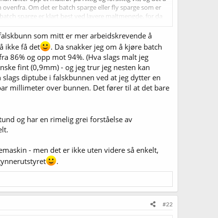
n ovenfra. Om det er batch sparge eller fly sparge som er
atch sparge er klart best ved lavere maltmengde, for da
unn av maltrøret.
ed falskbunn som mitt er mer arbeidskrevende å
å ikke få det
. Da snakker jeg om å kjøre batch
på fra 86% og opp mot 94%. (Hva slags malt jeg
anske fint (0,9mm) - og jeg trur jeg nesten kan
en slags diptube i falskbunnen ved at jeg dytter en
ar millimeter over bunnen. Det fører til at det bare
tund og har en rimelig grei forståelse av
lt.
emaskin - men det er ikke uten videre så enkelt,
gynnerutstyret
.
#22