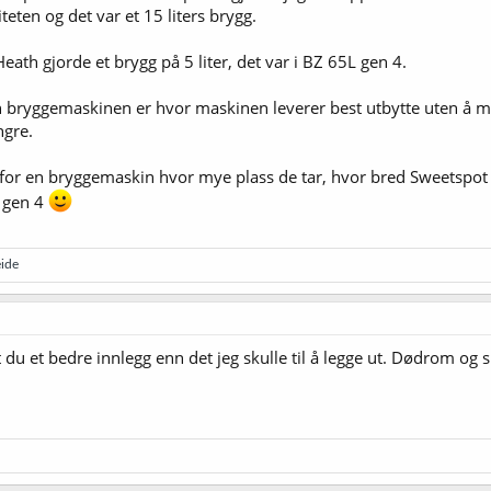
eten og det var et 15 liters brygg.
eath gjorde et brygg på 5 liter, det var i BZ 65L gen 4.
i en bryggemaskinen er hvor maskinen leverer best utbytte uten å 
ngre.
or en bryggemaskin hvor mye plass de tar, hvor bred Sweetspot de
n gen 4
ide
et du et bedre innlegg enn det jeg skulle til å legge ut. Dødrom o