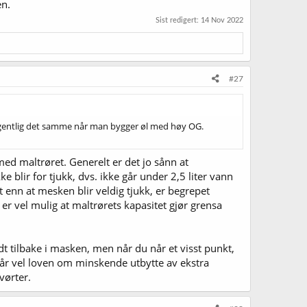
en.
Sist redigert:
14 Nov 2022
#27
. Egentlig det samme når man bygger øl med høy OG.
d maltrøret. Generelt er det jo sånn at
 blir for tjukk, dvs. ikke går under 2,5 liter vann
t enn at mesken blir veldig tjukk, er begrepet
er vel mulig at maltrørets kapasitet gjør grensa
ldt tilbake i masken, men når du når et visst punkt,
 slår vel loven om minskende utbytte av ekstra
vørter.