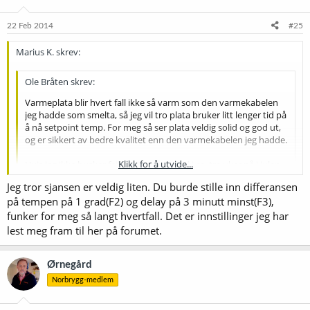
22 Feb 2014
#25
Marius K. skrev:
Ole Bråten skrev:
Varmeplata blir hvert fall ikke så varm som den varmekabelen
jeg hadde som smelta, så jeg vil tro plata bruker litt lenger tid på
å nå setpoint temp. For meg så ser plata veldig solid og god ut,
og er sikkert av bedre kvalitet enn den varmekabelen jeg hadde.
Klikk for å utvide...
Hvis jeg ikke husker feil så gjæra jeg et øl i ca. tre uker nå i julen
som var, og var da bortreist store deler av gjæringa. På det
Jeg tror sjansen er veldig liten. Du burde stille inn differansen
tidspunktet gjæret jeg ikke i kjøleskap slik jeg gjør nå, men ølet
Klikk for å utvide...
på tempen på 1 grad(F2) og delay på 3 minutt minst(F3),
stod til gjæring på et rom med UT-200 og varmeplata. Så
konklusjonen er at jeg sover godt om natta med varmeplata
funker for meg så langt hvertfall. Det er innstillinger jeg har
tilkoblet :yes:
Så jeg trenger ikke å være redd for at leiligheten er brent ned etter
lest meg fram til her på forumet.
en uke på ferie med varmeplate og kjøleskap på, styrt med STC. Hva
med kjøleskapet? Utgjør det noen brannfaren med tanke på at det
blir slått av og på?
Ørnegård
Norbrygg-medlem