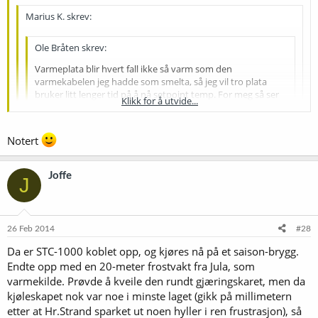
Marius K. skrev:
Ole Bråten skrev:
Varmeplata blir hvert fall ikke så varm som den
varmekabelen jeg hadde som smelta, så jeg vil tro plata
bruker litt lenger tid på å nå setpoint temp. For meg så ser
Klikk for å utvide...
plata veldig solid og god ut, og er sikkert av bedre kvalitet
enn den varmekabelen jeg hadde.
Klikk for å utvide...
Notert
Hvis jeg ikke husker feil så gjæra jeg et øl i ca. tre uker nå i
Jeg tror sjansen er veldig liten. Du burde stille inn differansen på
julen som var, og var da bortreist store deler av gjæringa. På
Klikk for å utvide...
tempen på 1 grad(F2) og delay på 3 minutt minst(F3), funker for
det tidspunktet gjæret jeg ikke i kjøleskap slik jeg gjør nå,
Joffe
meg så langt hvertfall. Det er innstillinger jeg har lest meg fram til
J
men ølet stod til gjæring på et rom med UT-200 og
her på forumet.
varmeplata. Så konklusjonen er at jeg sover godt om natta
Så jeg trenger ikke å være redd for at leiligheten er brent ned
med varmeplata tilkoblet :yes:
etter en uke på ferie med varmeplate og kjøleskap på, styrt med
STC. Hva med kjøleskapet? Utgjør det noen brannfaren med
26 Feb 2014
#28
tanke på at det blir slått av og på?
Da er STC-1000 koblet opp, og kjøres nå på et saison-brygg.
Endte opp med en 20-meter frostvakt fra Jula, som
varmekilde. Prøvde å kveile den rundt gjæringskaret, men da
kjøleskapet nok var noe i minste laget (gikk på millimetern
etter at Hr.Strand sparket ut noen hyller i ren frustrasjon), så