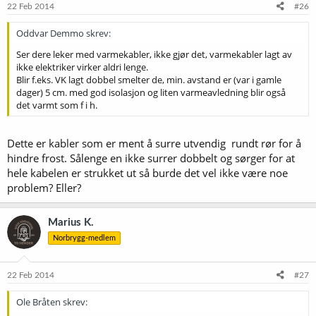
22 Feb 2014
#26
Oddvar Demmo skrev:
Ser dere leker med varmekabler, ikke gjør det, varmekabler lagt av
ikke elektriker virker aldri lenge.
Blir f.eks. VK lagt dobbel smelter de, min. avstand er (var i gamle
dager) 5 cm. med god isolasjon og liten varmeavledning blir også
det varmt som f i h.
Dette er kabler som er ment å surre utvendig rundt rør for å
hindre frost. Sålenge en ikke surrer dobbelt og sørger for at
hele kabelen er strukket ut så burde det vel ikke være noe
problem? Eller?
Marius K.
Norbrygg-medlem
22 Feb 2014
#27
Ole Bråten skrev: