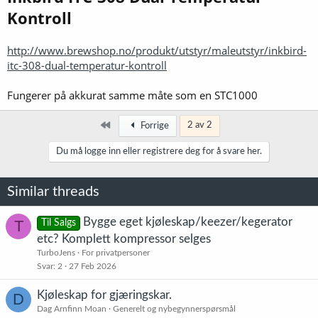
Kontroll
http://www.brewshop.no/produkt/utstyr/maleutstyr/inkbird-
itc-308-dual-temperatur-kontroll
Fungerer på akkurat samme måte som en STC1000
Først
2 av 2
Forrige
Du må logge inn eller registrere deg for å svare her.
Similar threads
Bygge eget kjøleskap/keezer/kegerator
T
Til Salgs
etc? Komplett kompressor selges
TurboJens
For privatpersoner
Svar
2
27 Feb 2026
Kjøleskap for gjæringskar.
D
Dag Arnfinn Moan
Generelt og nybegynnerspørsmål