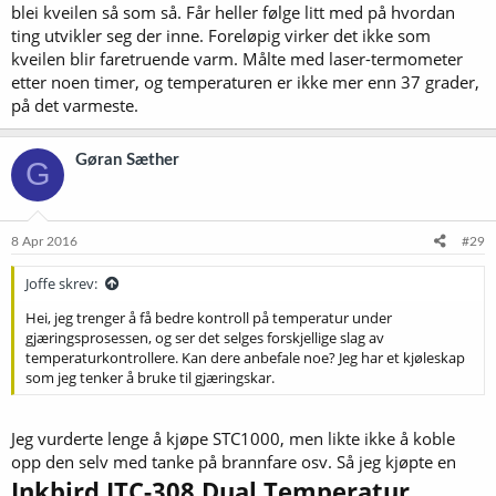
blei kveilen så som så. Får heller følge litt med på hvordan
ting utvikler seg der inne. Foreløpig virker det ikke som
kveilen blir faretruende varm. Målte med laser-termometer
etter noen timer, og temperaturen er ikke mer enn 37 grader,
på det varmeste.
Gøran Sæther
G
8 Apr 2016
#29
Joffe skrev:
Hei, jeg trenger å få bedre kontroll på temperatur under
gjæringsprosessen, og ser det selges forskjellige slag av
temperaturkontrollere. Kan dere anbefale noe? Jeg har et kjøleskap
som jeg tenker å bruke til gjæringskar.
Jeg vurderte lenge å kjøpe STC1000, men likte ikke å koble
opp den selv med tanke på brannfare osv. Så jeg kjøpte en
Inkbird ITC-308 Dual Temperatur