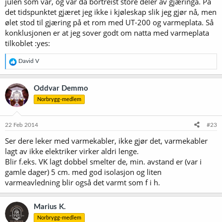
julen som var, og var da bortreist store deler av gjæringa. På
det tidspunktet gjæret jeg ikke i kjøleskap slik jeg gjør nå, men
ølet stod til gjæring på et rom med UT-200 og varmeplata. Så
konklusjonen er at jeg sover godt om natta med varmeplata
tilkoblet :yes:
R
David V
e
a
k
Oddvar Demmo
s
Norbrygg-medlem
j
o
n
e
22 Feb 2014
#23
r
Ser dere leker med varmekabler, ikke gjør det, varmekabler
:
lagt av ikke elektriker virker aldri lenge.
Blir f.eks. VK lagt dobbel smelter de, min. avstand er (var i
gamle dager) 5 cm. med god isolasjon og liten
varmeavledning blir også det varmt som f i h.
Marius K.
Norbrygg-medlem