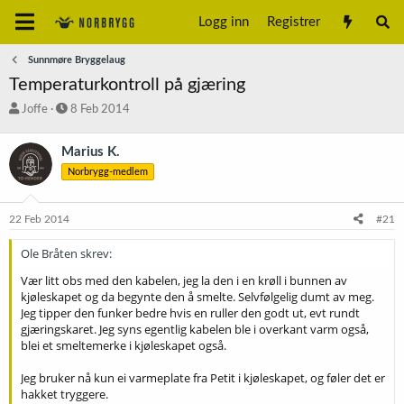
Logg inn
Registrer
Sunnmøre Bryggelaug
Temperaturkontroll på gjæring
T
S
Joffe
8 Feb 2014
r
t
å
a
Marius K.
d
r
Norbrygg-medlem
s
t
t
d
a
a
22 Feb 2014
#21
r
t
t
o
Ole Bråten skrev:
e
r
Vær litt obs med den kabelen, jeg la den i en krøll i bunnen av
kjøleskapet og da begynte den å smelte. Selvfølgelig dumt av meg.
Jeg tipper den funker bedre hvis en ruller den godt ut, evt rundt
gjæringskaret. Jeg syns egentlig kabelen ble i overkant varm også,
blei et smeltemerke i kjøleskapet også.
Jeg bruker nå kun ei varmeplate fra Petit i kjøleskapet, og føler det er
hakket tryggere.