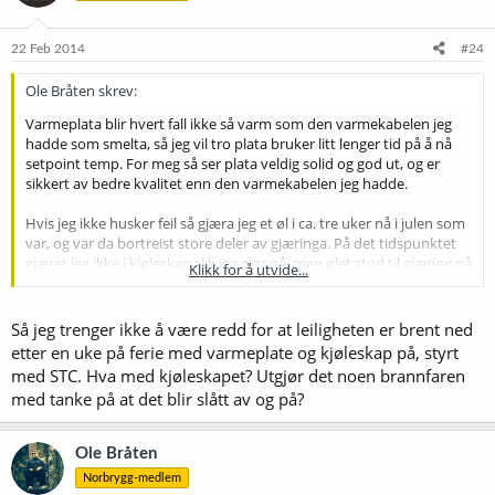
22 Feb 2014
#24
Ole Bråten skrev:
Varmeplata blir hvert fall ikke så varm som den varmekabelen jeg
hadde som smelta, så jeg vil tro plata bruker litt lenger tid på å nå
setpoint temp. For meg så ser plata veldig solid og god ut, og er
sikkert av bedre kvalitet enn den varmekabelen jeg hadde.
Hvis jeg ikke husker feil så gjæra jeg et øl i ca. tre uker nå i julen som
var, og var da bortreist store deler av gjæringa. På det tidspunktet
gjæret jeg ikke i kjøleskap slik jeg gjør nå, men ølet stod til gjæring på
Klikk for å utvide...
et rom med UT-200 og varmeplata. Så konklusjonen er at jeg sover
godt om natta med varmeplata tilkoblet :yes:
Så jeg trenger ikke å være redd for at leiligheten er brent ned
etter en uke på ferie med varmeplate og kjøleskap på, styrt
med STC. Hva med kjøleskapet? Utgjør det noen brannfaren
med tanke på at det blir slått av og på?
Ole Bråten
Norbrygg-medlem