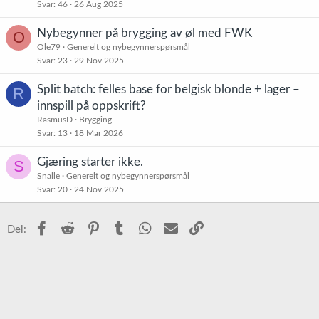
Svar
46
26 Aug 2025
Nybegynner på brygging av øl med FWK
O
Ole79
Generelt og nybegynnerspørsmål
Svar
23
29 Nov 2025
Split batch: felles base for belgisk blonde + lager –
R
innspill på oppskrift?
RasmusD
Brygging
Svar
13
18 Mar 2026
Gjæring starter ikke.
S
Snalle
Generelt og nybegynnerspørsmål
Svar
20
24 Nov 2025
Facebook
Reddit
Pinterest
Tumblr
WhatsApp
E-post
Link
Del: