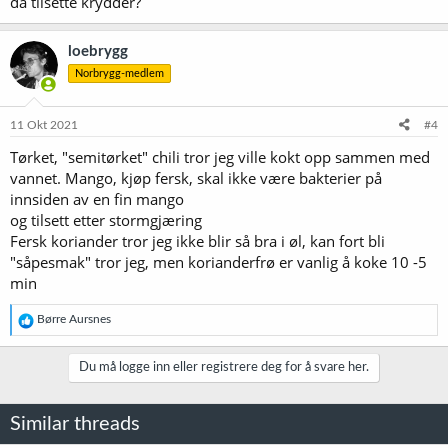
da tilsette krydder?
loebrygg
Norbrygg-medlem
11 Okt 2021
#4
Tørket, "semitørket" chili tror jeg ville kokt opp sammen med
vannet. Mango, kjøp fersk, skal ikke være bakterier på
innsiden av en fin mango
og tilsett etter stormgjæring
Fersk koriander tror jeg ikke blir så bra i øl, kan fort bli
"såpesmak" tror jeg, men korianderfrø er vanlig å koke 10 -5
min
R
Børre Aursnes
e
a
k
Du må logge inn eller registrere deg for å svare her.
s
j
o
Similar threads
n
e