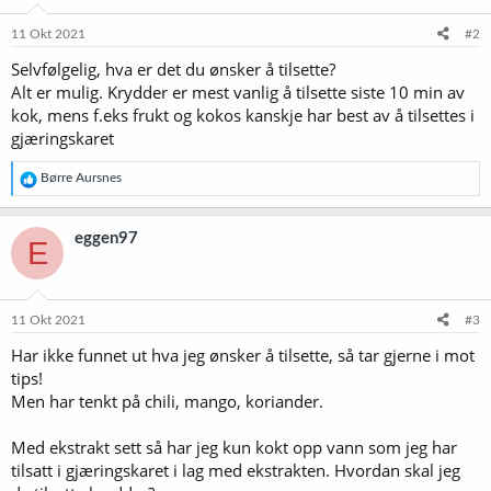
11 Okt 2021
#2
Selvfølgelig, hva er det du ønsker å tilsette?
Alt er mulig. Krydder er mest vanlig å tilsette siste 10 min av
kok, mens f.eks frukt og kokos kanskje har best av å tilsettes i
gjæringskaret
R
Børre Aursnes
e
a
k
eggen97
E
s
j
o
n
e
11 Okt 2021
#3
r
Har ikke funnet ut hva jeg ønsker å tilsette, så tar gjerne i mot
:
tips!
Men har tenkt på chili, mango, koriander.
Med ekstrakt sett så har jeg kun kokt opp vann som jeg har
tilsatt i gjæringskaret i lag med ekstrakten. Hvordan skal jeg