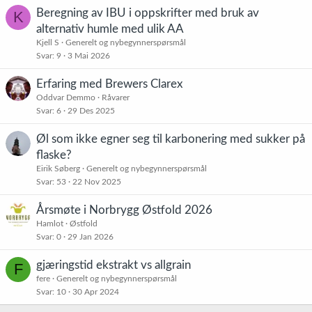
r
Beregning av IBU i oppskrifter med bruk av
K
:
alternativ humle med ulik AA
Kjell S
Generelt og nybegynnerspørsmål
Svar
9
3 Mai 2026
Erfaring med Brewers Clarex
Oddvar Demmo
Råvarer
Svar
6
29 Des 2025
Øl som ikke egner seg til karbonering med sukker på
flaske?
Eirik Søberg
Generelt og nybegynnerspørsmål
Svar
53
22 Nov 2025
Årsmøte i Norbrygg Østfold 2026
Hamlot
Østfold
Svar
0
29 Jan 2026
gjæringstid ekstrakt vs allgrain
F
fere
Generelt og nybegynnerspørsmål
Svar
10
30 Apr 2024