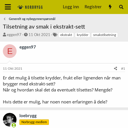
Logg inn
Registrer
Generelt og nybegynnerspørsmål
Tilsetning av smak i ekstrakt-sett
T
S
S
eggen97
11 Okt 2021
ekstrakt
krydder
smakstilsetning
r
t
t
å
a
i
eggen97
E
d
r
k
s
t
k
t
d
o
a
a
r
11 Okt 2021
#1
r
t
d
t
o
Er det mulig å tilsette krydder, frukt eller lignenden når man
e
brygger med ekstrakt-sett?
r
Når og hvordan skal det da eventuelt tilsettes? Mengde?
Hvis dette er mulig, har noen noen erfaringen å dele?
loebrygg
Norbrygg-medlem