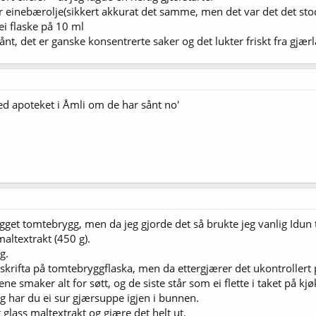
r einebærolje(sikkert akkurat det samme, men det var det det stod 
ei flaske på 10 ml
nt, det er ganske konsentrerte saker og det lukter friskt fra gjær
ed apoteket i Åmli om de har sånt no'
rygget tomtebrygg, men da jeg gjorde det så brukte jeg vanlig Idun 
altextrakt (450 g).
g.
skrifta på tomtebryggflaska, men da ettergjærer det ukontrollert 
skene smaker alt for søtt, og de siste står som ei flette i taket på 
g har du ei sur gjærsuppe igjen i bunnen.
 glass maltextrakt og gjære det helt ut.