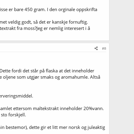
 disse er bare 450 gram. I den orginale oppskrifta
et veldig godt, så det er kanskje fornuftig.
extrakt fra moss?Jeg er nemlig interesert i å
#8
Dette fordi det står på flaska at det inneholder
tige oljene som utgjør smaks og aromahumle. Altså
erveringsmiddel.
00g samlet ettersom maltekstrakt inneholder 20%vann.
to forskjell.
in bestemor), dette gir et litt mer norsk og juleaktig