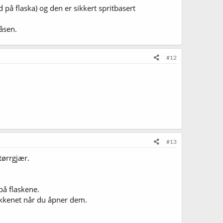
på flaska) og den er sikkert spritbasert
låsen.
#12
#13
tørrgjær.
på flaskene.
kjøkkenet når du åpner dem.