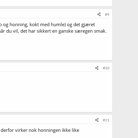
#9
irup og honning, kokt med humle) og det gjæret
t når du vil, det har sikkert en ganske særegen smak.
#10
#11
 derfor virker nok honningen ikke like