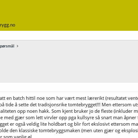
rygg.no
spørsmål
t en batch hittil noe som har vært mest lærerikt (resultatet vent
på tide å sette det tradisjonsrike tomtebrygget!!! Men ettersom u
 kvaliteten opp noen hakk. Som kjent bruker jo de fleste (inkluder 
ene med gjær som lett virvler opp pga kullsyre så snart man åpne
get er også veldig lite holdbart og blir fort ekslosivt ettersom ma
beholde den klassiske tomtebryggsmaken (men uten gjær og eksplosi
r som vanlig øl.