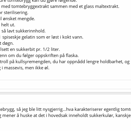
bedre tomtebrygg kan du gjøre følgende.
a med tomtebryggextrakt sammen med et glass maltextrakt.
r sterilisering.
til ønsket mengde.
 helt ut.
 så lavt sukkerinnhold.
1 spiseskje gelatin som er løst i kokt vann.
t døgn.
lsett en sukkerbit pr. 1/2 liter.
enn om du følger oppskriften på flaska.
ontroll på kullsyremengden, du har oppnådd lengre holdbarhet, og ik
 i massevis, men ikke øl.
ebrygg, så jeg ble litt nysgjerrig...hva karakteriserer egentlig to
 mener å huske at det i hovedsak inneholdt sukkerkulør, kanskje 