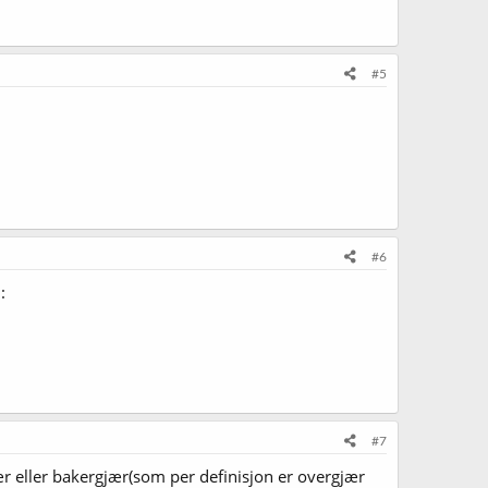
#5
#6
:
#7
jær eller bakergjær(som per definisjon er overgjær