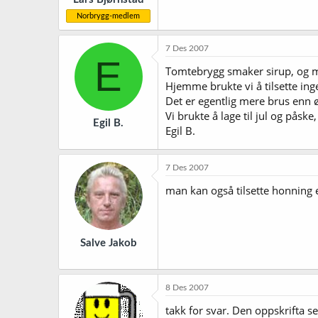
Norbrygg-medlem
7 Des 2007
E
Tomtebrygg smaker sirup, og mu
Hjemme brukte vi å tilsette ing
Det er egentlig mere brus enn ø
Vi brukte å lage til jul og påske
Egil B.
Egil B.
7 Des 2007
man kan også tilsette honning 
Salve Jakob
8 Des 2007
takk for svar. Den oppskrifta s