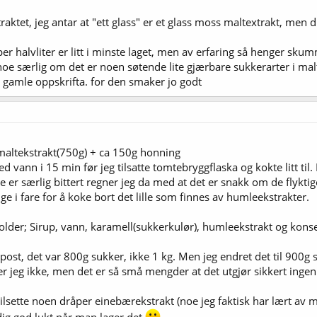
traktet, jeg antar at "ett glass" er et glass moss maltextrakt, men
r halvliter er litt i minste laget, men av erfaring så henger skumm
oe særlig om det er noen søtende lite gjærbare sukkerarter i malt
n gamle oppskrifta. for den smaker jo godt
s maltekstrakt(750g) + ca 150g honning
 vann i 15 min før jeg tilsatte tomtebryggflaska og kokte litt til. 
e er særlig bittert regner jeg da med at det er snakk om de flyk
ge i fare for å koke bort det lille som finnes av humleekstrakter.
holder; Sirup, vann, karamell(sukkerkulør), humleekstrakt og kons
ige post, det var 800g sukker, ikke 1 kg. Men jeg endret det til 9
 jeg ikke, men det er så små mengder at det utgjør sikkert ingen s
 tilsette noen dråper einebærekstrakt (noe jeg faktisk har lært av m
dig god lukt når man lager det