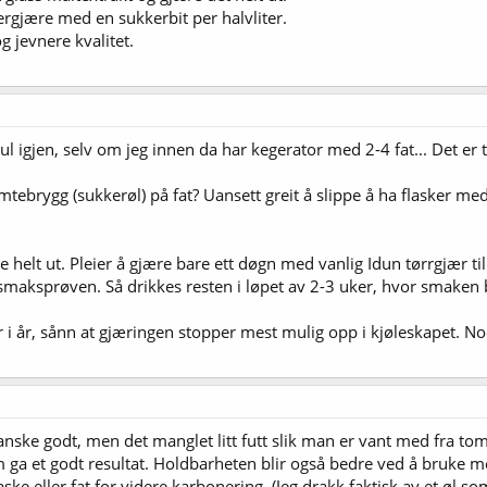
tergjære med en sukkerbit per halvliter.
g jevnere kvalitet.
l igjen, selv om jeg innen da har kegerator med 2-4 fat... Det er
ebrygg (sukkerøl) på fat? Uansett greit å slippe å ha flasker me
 helt ut. Pleier å gjære bare ett døgn med vanlig Idun tørrgjær til b
e smaksprøven. Så drikkes resten i løpet av 2-3 uker, hvor smaken
i år, sånn at gjæringen stopper mest mulig opp i kjøleskapet. Noen
anske godt, men det manglet litt futt slik man er vant med fra tom
om ga et godt resultat. Holdbarheten blir også bedre ved å bruke 
aske eller fat for videre karbonering. (Jeg drakk faktisk av et øl 