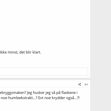
ke minst, det blir klart.
#4
mtebryggsmaken? Jeg husker jeg så på flaskene i
noe humleekstrakt...? Evt noe krydder også...?!