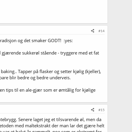
#14
 tradisjon og det smaker GODT! :yes:
d gjærende sukkerøl stående - tryggere med et fat
aking.. Tapper på flasker og setter kjølig (kjeller),
 bare blir bedre og bedre underveis.
 tips til en ale-gjær som er ømtålig for kjølige
#15
tebrygg. Senere laget jeg et tilsvarende øl, men da
metoden med maltekstrakt der man lar det gjære helt
som var et halvt år gammelt, noe som er ekstremt for