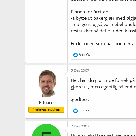
Planen for året er:
-å bytte ut bakergjær med ølgj
-muligens også varmebehandle 
restsukker så det blir den klas
Er det noen som har noen erfar
R
GeirWJ
e
a
k
5 Des 2007
s
j
Hei, har du gjort noe forsøk på
o
gjære ut, men egentlig så endte 
n
e
r
:godtoel:
Eduard
:
Norbrygg-medlem
R
steruo
e
a
k
7 Des 2007
s
j