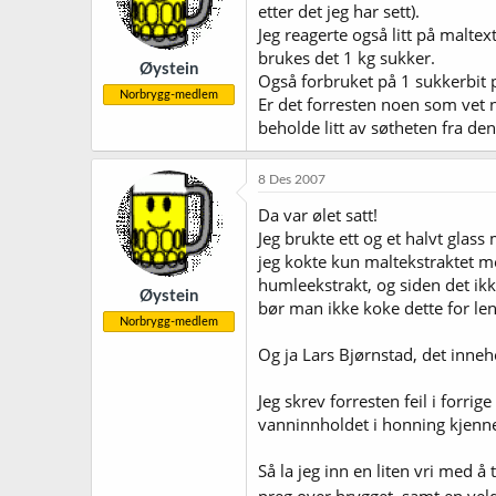
etter det jeg har sett).
Jeg reagerte også litt på maltex
brukes det 1 kg sukker.
Øystein
Også forbruket på 1 sukkerbit pe
Norbrygg-medlem
Er det forresten noen som vet n
beholde litt av søtheten fra de
8 Des 2007
Da var ølet satt!
Jeg brukte ett og et halvt glas
jeg kokte kun maltekstraktet med
humleekstrakt, og siden det ikk
Øystein
bør man ikke koke dette for len
Norbrygg-medlem
Og ja Lars Bjørnstad, det inne
Jeg skrev forresten feil i forr
vanninnholdet i honning kjenner
Så la jeg inn en liten vri med å
preg over brygget, samt en vel