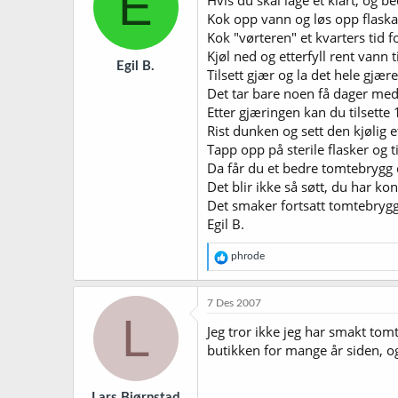
E
Hvis du skal lage et klart, og 
o
Kok opp vann og løs opp flask
n
Kok "vørteren" et kvarters tid fo
e
r
Kjøl ned og etterfyll rent vann 
Egil B.
:
Tilsett gjær og la det hele gjære
Det tar bare noen få dager med
Etter gjæringen kan du tilsette 
Rist dunken og sett den kjølig e
Tapp opp på sterile flasker og ti
Da får du et bedre tomtebrygg 
Det blir ikke så søtt, du har k
Det smaker fortsatt tomtebrygg
Egil B.
R
phrode
e
a
k
7 Des 2007
s
L
j
Jeg tror ikke jeg har smakt tomt
o
butikken for mange år siden, og
n
e
r
Lars Bjørnstad
: