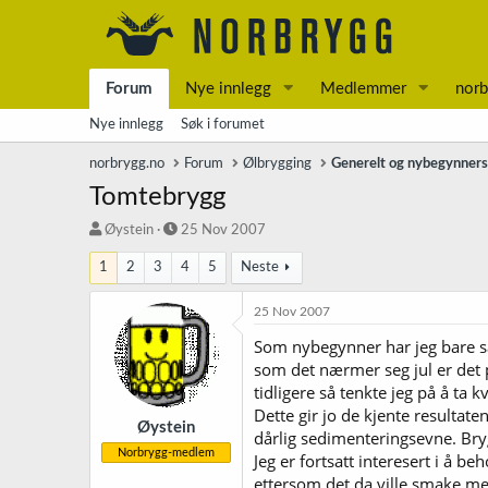
Forum
Nye innlegg
Medlemmer
norb
Nye innlegg
Søk i forumet
norbrygg.no
Forum
Ølbrygging
Generelt og nybegynner
Tomtebrygg
T
S
Øystein
25 Nov 2007
r
t
1
2
3
4
5
Neste
å
a
d
r
s
t
25 Nov 2007
t
d
Som nybegynner har jeg bare sat
a
a
som det nærmer seg jul er det 
r
t
t
o
tidligere så tenkte jeg på å ta
e
Dette gir jo de kjente resultat
r
Øystein
dårlig sedimenteringsevne. Bryg
Norbrygg-medlem
Jeg er fortsatt interesert i å 
ettersom det da ville smake me