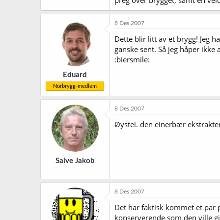
8 Des 2007
Dette blir litt av et brygg! Je
ganske sent. Så jeg håper ikke a
:biersmile:
Eduard
Norbrygg-medlem
8 Des 2007
Øystei. den einerbær ekstrakten 
Salve Jakob
8 Des 2007
Det har faktisk kommet et par p
konserverende som den ville gjor