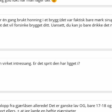
g har én gang brukt honning i et brygg (det var faktisk bare mørk s
t det vil forsinke brygget ditt. Uansett, du kan jo bare drikke de
virket intressang. Er det sprit den har ligget i?
lopp fra gjærlåsen allerede! Det er ganske lav OG, bare 17-18 og
t ellers. + at jeg lagde en heftig gjærstarter