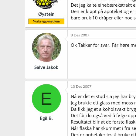
Det jeg kalte einebærekstrakt e
Den er kjøpt på apoteket og er 
Øystein
bare bruk 10 dråper eller noe så
Norbrygg-medlem
8 Des 2007
Ok Takker for svar. Får høre m
Salve Jakob
10 Des 2007
E
Nå er det ei stud sia jeg har b
Jeg brukte ett glass med moss m
Da fikk jeg et alkoholsvakt bryg
Det får du også ved å følge opp
Egil B.
Resultatet blir at de første fla
Når flaska har skummet i fra se
Derfor anbefaler jeg å bruke ett