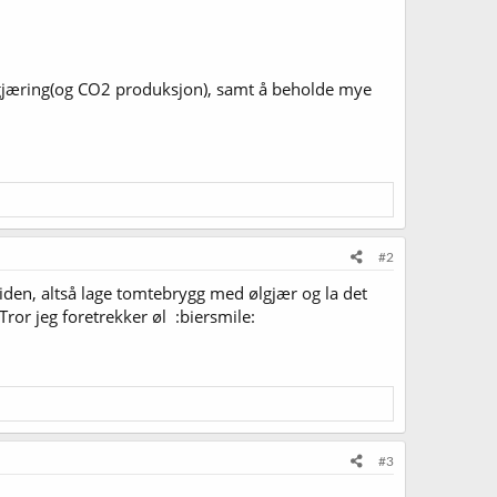
gjæring(og CO2 produksjon), samt å beholde mye
#2
siden, altså lage tomtebrygg med ølgjær og la det
 Tror jeg foretrekker øl :biersmile:
#3