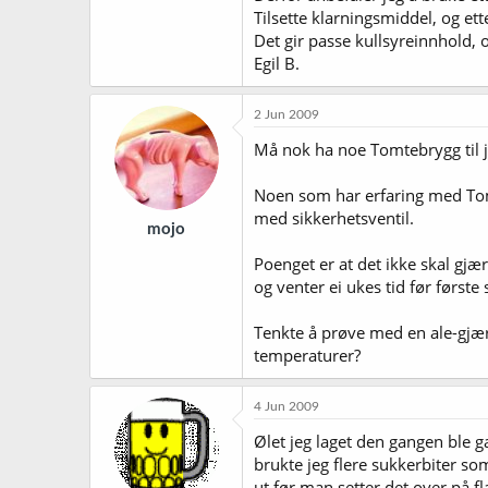
Tilsette klarningsmiddel, og et
Det gir passe kullsyreinnhold, o
Egil B.
2 Jun 2009
Må nok ha noe Tomtebrygg til ju
Noen som har erfaring med Tomt
med sikkerhetsventil.
mojo
Poenget er at det ikke skal gjære
og venter ei ukes tid før først
Tenkte å prøve med en ale-gjær 
temperaturer?
4 Jun 2009
Ølet jeg laget den gangen ble g
brukte jeg flere sukkerbiter s
ut før man setter det over på fl