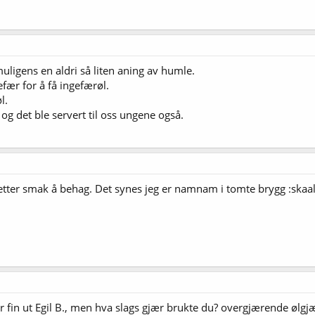
ligens en aldri så liten aning av humle.
efær for å få ingefærøl.
l.
, og det ble servert til oss ungene også.
etter smak å behag. Det synes jeg er namnam i tomte brygg :skaal
er fin ut Egil B., men hva slags gjær brukte du? overgjærende ølg