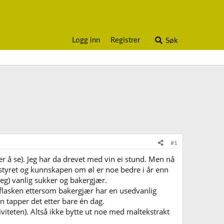
Logg inn
Registrer
Søk
#1
er å se). Jeg har da drevet med vin ei stund. Men nå
tstyret og kunnskapen om øl er noe bedre i år enn
meg) vanlig sukker og bakergjær.
r flasken ettersom bakergjær har en usedvanlig
n tapper det etter bare én dag.
viteten). Altså ikke bytte ut noe med maltekstrakt