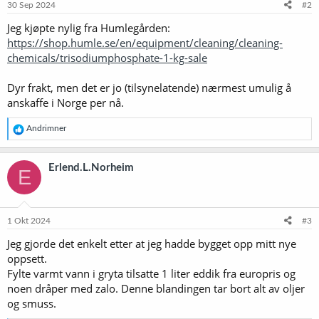
30 Sep 2024
#2
Jeg kjøpte nylig fra Humlegården:
https://shop.humle.se/en/equipment/cleaning/cleaning-
chemicals/trisodiumphosphate-1-kg-sale
Dyr frakt, men det er jo (tilsynelatende) nærmest umulig å
anskaffe i Norge per nå.
R
Andrimner
e
a
k
Erlend.L.Norheim
E
s
j
o
n
e
1 Okt 2024
#3
r
Jeg gjorde det enkelt etter at jeg hadde bygget opp mitt nye
:
oppsett.
Fylte varmt vann i gryta tilsatte 1 liter eddik fra europris og
noen dråper med zalo. Denne blandingen tar bort alt av oljer
og smuss.