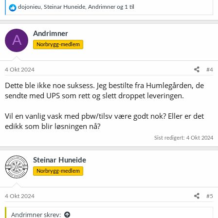
R
dojonieu
,
Steinar Huneide
,
Andrimner
og 1 til
e
a
k
Andrimner
A
s
Norbrygg-medlem
j
o
n
e
4 Okt 2024
#4
r
Dette ble ikke noe suksess. Jeg bestilte fra Humlegården, de
:
sendte med UPS som rett og slett droppet leveringen.
Vil en vanlig vask med pbw/tilsv være godt nok? Eller er det
edikk som blir løsningen nå?
Sist redigert:
4 Okt 2024
Steinar Huneide
Norbrygg-medlem
4 Okt 2024
#5
Andrimner skrev: