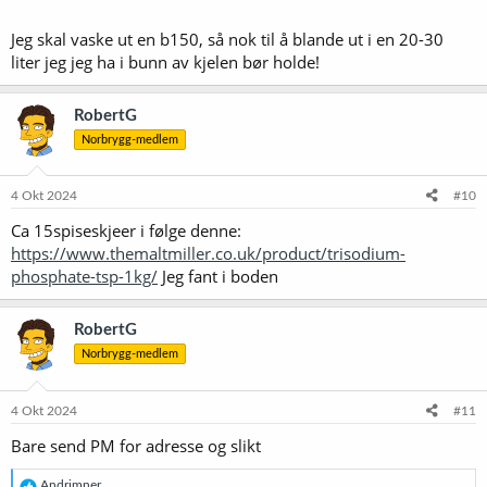
Jeg skal vaske ut en b150, så nok til å blande ut i en 20-30
liter jeg jeg ha i bunn av kjelen bør holde!
RobertG
Norbrygg-medlem
4 Okt 2024
#10
Ca 15spiseskjeer i følge denne:
https://www.themaltmiller.co.uk/product/trisodium-
phosphate-tsp-1kg/
Jeg fant i boden
RobertG
Norbrygg-medlem
4 Okt 2024
#11
Bare send PM for adresse og slikt
R
Andrimner