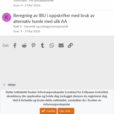
TurboJens
For privatpersoner
Svar
0
2 Mar 2026
Beregning av IBU i oppskrifter med bruk av
K
alternativ humle med ulik AA
Kjell S
Generelt og nybegynnerspørsmål
Svar
9
3 Mai 2026
Facebook
Reddit
Pinterest
Tumblr
WhatsApp
E-post
Link
Del:
Utstyr
Dette nettstedet bruker informasjonskapsler (cookies) for å tilpasse innholdet,
Norbrygg-default
skreddersy din opplevelse og holde deg innlogget dersom du registrerer deg.
Ved å fortsette og bruke dette nettstedet, samtykker du i bruken av
Kontakt oss
Vilkår og regler
Personvernregler
Hjelp
Hjem
R
informasjonskapsler.
S
S
Godta
Lær mer...
®
Community platform by XenForo
© 2010-2023 XenForo Ltd.