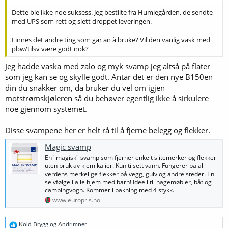
Dette ble ikke noe suksess. Jeg bestilte fra Humlegården, de sendte
med UPS som rett og slett droppet leveringen.
Finnes det andre ting som går an å bruke? Vil den vanlig vask med
pbw/tilsv være godt nok?
Jeg hadde vaska med zalo og myk svamp jeg altså på flater
som jeg kan se og skylle godt. Antar det er den nye B150en
din du snakker om, da bruker du vel om igjen
motstrømskjøleren så du behøver egentlig ikke å sirkulere
noe gjennom systemet.
Disse svampene her er helt rå til å fjerne belegg og flekker.
Magic svamp
En "magisk" svamp som fjerner enkelt slitemerker og flekker
uten bruk av kjemikalier. Kun tilsett vann. Fungerer på all
verdens merkelige flekker på vegg, gulv og andre steder. En
selvfølge i alle hjem med barn! Ideell til hagemøbler, båt og
campingvogn. Kommer i pakning med 4 stykk.
www.europris.no
R
Kold Brygg
og
Andrimner