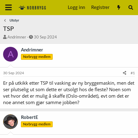
Logg inn
Registrer
Utstyr
TSP
T
S
Andrimner
30 Sep 2024
r
t
å
a
Andrimner
A
d
r
Norbrygg-medlem
s
t
t
d
a
a
30 Sep 2024
#1
r
t
t
o
Er på utkikk etter TSP til vasking av ny bryggemaskin, men det
e
ser plutselig ut som dette er utsolgt hos de fleste? Noen som
r
vet hvor det er mulig å skaffe (Oslo-området), evt om det er
noe annet som gjør samme jobben?
RobertE
Norbrygg-medlem