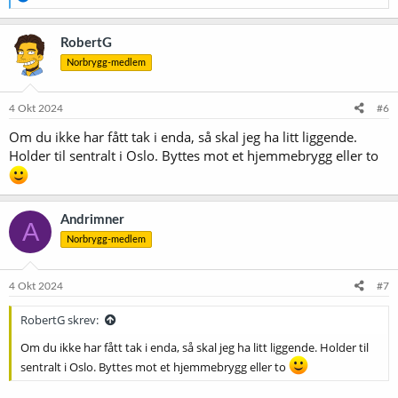
e
a
k
RobertG
s
Norbrygg-medlem
j
o
n
e
4 Okt 2024
#6
r
Om du ikke har fått tak i enda, så skal jeg ha litt liggende.
:
Holder til sentralt i Oslo. Byttes mot et hjemmebrygg eller to
Andrimner
A
Norbrygg-medlem
4 Okt 2024
#7
RobertG skrev:
Om du ikke har fått tak i enda, så skal jeg ha litt liggende. Holder til
sentralt i Oslo. Byttes mot et hjemmebrygg eller to