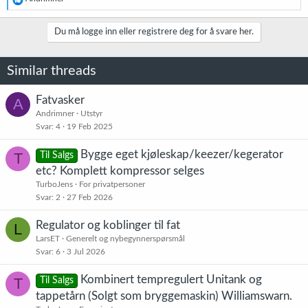
e
a
k
Du må logge inn eller registrere deg for å svare her.
s
j
o
Similar threads
n
e
r
Fatvasker
A
:
Andrimner
Utstyr
Svar
4
19 Feb 2025
Bygge eget kjøleskap/keezer/kegerator
T
Til Salgs
etc? Komplett kompressor selges
TurboJens
For privatpersoner
Svar
2
27 Feb 2026
Regulator og koblinger til fat
L
LarsET
Generelt og nybegynnerspørsmål
Svar
6
3 Jul 2026
Kombinert tempregulert Unitank og
T
Til Salgs
tappetårn (Solgt som bryggemaskin) Williamswarn.