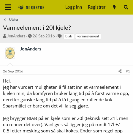
Logg inn
Registrer
Utstyr
Varmeelement i 20l kjele?
T
S
S
JonAnders
26 Sep 2016
biab
varmeelement
r
t
t
å
a
i
JonAnders
d
r
k
s
t
k
t
d
o
a
a
r
26 Sep 2016
#1
r
t
d
t
o
Hei,
e
jeg har vurdert muligheten å få satt inn et varmeelement i
r
kjelen min, da komfyren bruker lang tid på å først varme opp,
deretter ganske lang tid på å få i gang en rullende kok.
Spørsmålet er bare om det vil la seg gjøre.
Jeg brygger BIAB på en kjele som er 20l (teknisk sett 21l, men
da renner det over). Vanligvis så ligger jeg på rundt 17l +/-
0,5l etter mesking som så skal kokes. Ender som regel opp