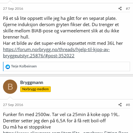
27 Sep 2016
#7
På et så lite oppsett ville jeg ha gått for en separat plate.
Gjerne induksjon dersom gryten fikser det. Du trenger et
skille mellom BIAB-pose og varmeelement slik at du ikke
brenner hull.
Har et bilde av det super-enkle oppsettet mitt med 36L her
https://forum.norbrygg.no/threads/hjelp-til-kjop-av-
bryggeutstyr.25876/#post-352022
R
Terje Kolbeinsen
e
a
k
Bryggmann
B
s
Norbrygg-medlem
j
o
n
e
27 Sep 2016
#8
r
Funker fin med 2500w. Tar vel ca 25min å koke opp 19L.
:
Deretter setter jeg den på 6,5A for å få rett boil-off
Du må ha ei stoppskive
https://www.aliexpress.com/item/Sta...omebrew-Fitting-Beer-