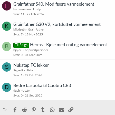
Grainfather S40. Modifisere varmeelement
H
hansemannn
Utstyr
Svar
11
27 Feb 2026
Grainfather G30 V2, kortsluttet varmeelement
K
kfladseth
GrainFather
Svar
7
18 Nov 2025
Herms - Kjele med coil og varmeelement
B
Til Salgs
bjojoi
For privatpersoner
Svar
0
31 Mar 2025
Nukatap FC lekker
S
Sigve R
Utstyr
Svar
1
22 Feb 2026
Bedre bazooka til Coobra CB3
D
dagb
Utstyr
Svar
0
21 Sep 2025
Facebook
Reddit
Pinterest
Tumblr
WhatsApp
E-post
Link
Del: