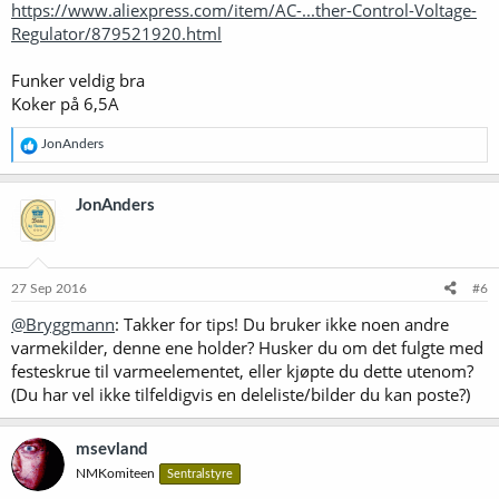
https://www.aliexpress.com/item/AC-...ther-Control-Voltage-
Regulator/879521920.html
Funker veldig bra
Koker på 6,5A
R
JonAnders
e
a
k
JonAnders
s
j
o
n
e
27 Sep 2016
#6
r
@Bryggmann
: Takker for tips! Du bruker ikke noen andre
:
varmekilder, denne ene holder? Husker du om det fulgte med
festeskrue til varmeelementet, eller kjøpte du dette utenom?
(Du har vel ikke tilfeldigvis en deleliste/bilder du kan poste?)
msevland
NMKomiteen
Sentralstyre