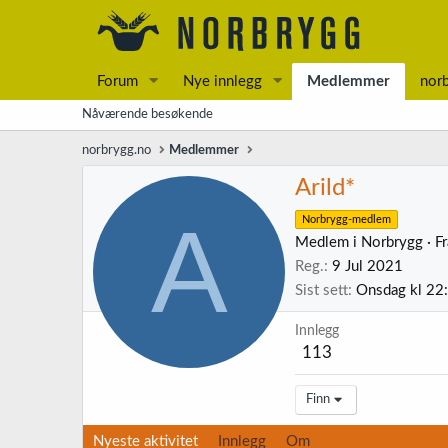
Forum
Nye innlegg
Medlemmer
nor
Nåværende besøkende
norbrygg.no
Medlemmer
Arild*
A
Norbrygg-medlem
Medlem i Norbrygg
·
F
Reg.
9 Jul 2021
Sist sett
Onsdag kl 22
Innlegg
113
Finn
Nyeste aktivitet
Innlegg
Om