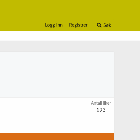
Logg inn
Registrer
Søk
Antall liker
193