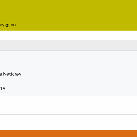
brygg.no
ra
Nøtterøy
:19