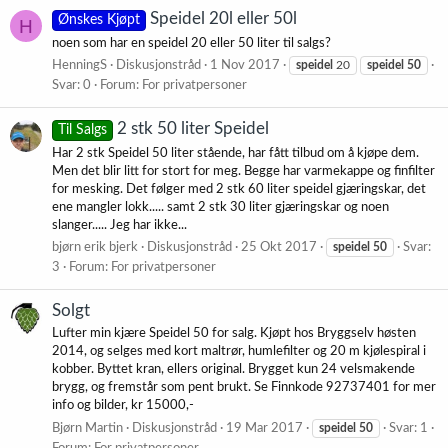
Speidel 20l eller 50l
Ønskes Kjøpt
H
noen som har en speidel 20 eller 50 liter til salgs?
HenningS
Diskusjonstråd
1 Nov 2017
speidel
20
speidel
50
Svar: 0
Forum:
For privatpersoner
2 stk 50 liter Speidel
Til Salgs
Har 2 stk Speidel 50 liter stående, har fått tilbud om å kjøpe dem.
Men det blir litt for stort for meg. Begge har varmekappe og finfilter
for mesking. Det følger med 2 stk 60 liter speidel gjæringskar, det
ene mangler lokk..... samt 2 stk 30 liter gjæringskar og noen
slanger..... Jeg har ikke...
bjørn erik bjerk
Diskusjonstråd
25 Okt 2017
speidel
50
Svar:
3
Forum:
For privatpersoner
Solgt
Lufter min kjære Speidel 50 for salg. Kjøpt hos Bryggselv høsten
2014, og selges med kort maltrør, humlefilter og 20 m kjølespiral i
kobber. Byttet kran, ellers original. Brygget kun 24 velsmakende
brygg, og fremstår som pent brukt. Se Finnkode 92737401 for mer
info og bilder, kr 15000,-
Bjørn Martin
Diskusjonstråd
19 Mar 2017
speidel
50
Svar: 1