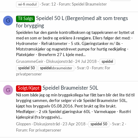
wi-fi modul
Svar: 12
Forum:
Speidel Braumeister
Speidel 50 L (Bergen)med alt som trengs
Til Salgs
G
for brygging
Speidelen har den gamle kontrollboksen og tappekranen er byttet ut
med en som er bedre og enklere å rengjøre. Ellers følger det med: -
Hydrometer - Refraktometer - 5 stk. Gjæringstanker m/ lås -
Motstrømskjøler og magnetdrevet pumpe for hurtig nedkjøling -
Platekjøler - Brewferm 27 L kjele med...
GrusommeGeir
Diskusjonstråd
24 Jul 2018
speidel
speidel
50
speidel
sbraumeister
Svar: 0
Forum:
For
privatpersoner
Speidel Braumeister 50L
Solgt/Kjøpt
G
Nå som både jeg og min bryggekollega har fått barn blir det lite tid til
brygging sammen, derfor selger vi vår Speidel Braumeister 50L,
kjøpt hos bryggselv 05.08.2016. Pent brukt og lite brukt.
Medfølger: - 2 stk Speidel gjæringskar 60L - Varmekappe - Rustfri
kjølespiral (fra bryggselv)...
Gloppen
Diskusjonstråd
23 Apr 2018
speidel
50
Svar: 2
Forum:
For privatpersoner