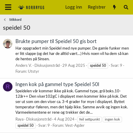
Logg inn
Registrer
Stikkord
speidel 50
Brukte pumper til Speidel 50 gis bort
Har oppgradert min Speidel med nye pumper. De gamle funker men
er litt slappe (og det har de alltid vært…) Hvis noen vil ha dem så kan
de hentes på Sinsen.
Anders V.
Diskusjonstråd
29 Aug 2025
speidel
50
Svar: 9
Forum:
Utstyr
Ingen kok på gammel type Speidel 50l
R
Speidelen vår kommer ikke på kok. Gammel type, grå boks.10-
12år++ Den viser102gC i displayet men kommer ikke på kok. Det
ser ut som om den viser ca. 3-4 grader for mye i displayet. Byttet
temperatur-føleren, men det hjalp ikke. Samme avvik og ingen kok.
Varmeelementene er rene og trekker det de...
Raya
Diskusjonstråd
4 Aug 2024
feil settpunkt
ingen kok
speidel
50
Svar: 9
Forum:
Vest-Agder