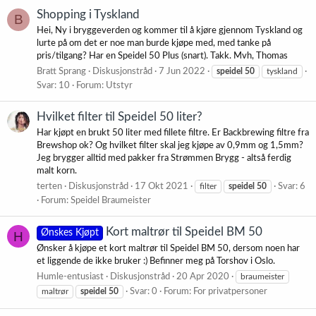
Shopping i Tyskland
B
Hei, Ny i bryggeverden og kommer til å kjøre gjennom Tyskland og
lurte på om det er noe man burde kjøpe med, med tanke på
pris/tilgang? Har en Speidel 50 Plus (snart). Takk. Mvh, Thomas
Bratt Sprang
Diskusjonstråd
7 Jun 2022
speidel
50
tyskland
Svar: 10
Forum:
Utstyr
Hvilket filter til Speidel 50 liter?
Har kjøpt en brukt 50 liter med fillete filtre. Er Backbrewing filtre fra
Brewshop ok? Og hvilket filter skal jeg kjøpe av 0,9mm og 1,5mm?
Jeg brygger alltid med pakker fra Strømmen Brygg - altså ferdig
malt korn.
terten
Diskusjonstråd
17 Okt 2021
filter
speidel
50
Svar: 6
Forum:
Speidel Braumeister
Kort maltrør til Speidel BM 50
Ønskes Kjøpt
H
Ønsker å kjøpe et kort maltrør til Speidel BM 50, dersom noen har
et liggende de ikke bruker :) Befinner meg på Torshov i Oslo.
Humle-entusiast
Diskusjonstråd
20 Apr 2020
braumeister
maltrør
speidel
50
Svar: 0
Forum:
For privatpersoner