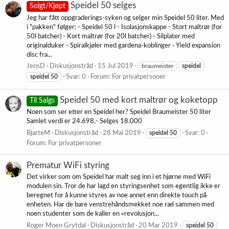
Speidel 50 selges
Solgt/Kjøpt
Jeg har fått oppgraderings-syken og selger min Speidel 50 liter. Med
i "pakken" følger: - Speidel 50 l - Isolasjonskappe - Stort maltrør (for
50l batcher) - Kort maltrør (for 20l batcher) - Silplater med
originalduker - Spiralkjøler med gardena-koblinger - Yield expansion
disc fra...
JensD
Diskusjonstråd
15 Jul 2019
braumeister
speidel
speidel
50
Svar: 0
Forum:
For privatpersoner
Speidel 50 med kort maltrør og koketopp
Til Salgs
Noen som ser etter en Speidel her? Speidel Braumeister 50 liter
Samlet verdi er 24.698,- Selges 18.000
BjarteM
Diskusjonstråd
28 Mai 2019
speidel
50
Svar: 0
Forum:
For privatpersoner
Prematur WiFi styring
Det virker som om Speidel har malt seg inn i et hjørne med WiFi
modulen sin. Tror de har lagd en styringsenhet som egentlig ikke er
beregnet for å kunne styres av noe annet enn direkte touch på
enheten. Har de bare venstrehåndsmekket noe ræl sammen med
noen studenter som de kaller en «revolusjon...
Roger Moen Grytdal
Diskusjonstråd
20 Mar 2019
speidel
50