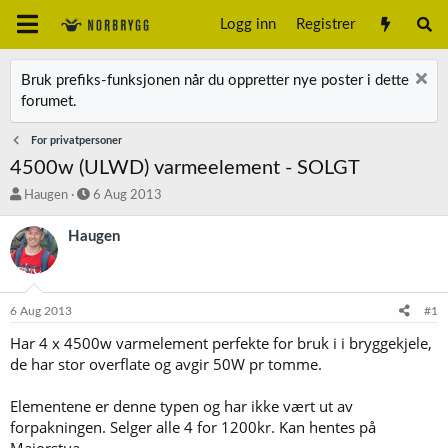
Logg inn
Registrer
Bruk prefiks-funksjonen når du oppretter nye poster i dette
forumet.
For privatpersoner
4500w (ULWD) varmeelement - SOLGT
T
S
Haugen
6 Aug 2013
r
t
å
a
Haugen
d
r
s
t
t
d
a
a
6 Aug 2013
#1
r
t
t
o
Har 4 x 4500w varmelement perfekte for bruk i i bryggekjele,
e
de har stor overflate og avgir 50W pr tomme.
r
Elementene er denne typen og har ikke vært ut av
forpakningen. Selger alle 4 for 1200kr. Kan hentes på
Majorstua.