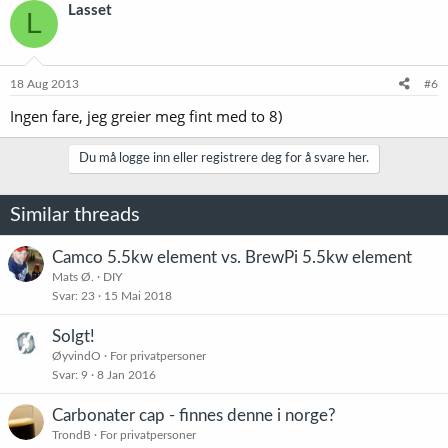
Lasset
L
18 Aug 2013
#6
Ingen fare, jeg greier meg fint med to 8)
Du må logge inn eller registrere deg for å svare her.
Similar threads
Camco 5.5kw element vs. BrewPi 5.5kw element
Mats Ø.
DIY
Svar
23
15 Mai 2018
Solgt!
ØyvindO
For privatpersoner
Svar
9
8 Jan 2016
Carbonater cap - finnes denne i norge?
TrondB
For privatpersoner