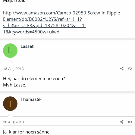
http://www.amazon.com/Camco-02953-Screw-In-Ripple-
Element/dp/B0002YU2YS/ref=sr_1_1?
s=hi&ie=UTF8&qid=1375810204&sr=1-
1&keywords=4500w+ulwd
Lasset
L
18 Aug 2013
#2
Hei, har du elementene enda?
Mvh Lasse.
ThomasSF
T
18 Aug 2013
#3
Ja, klar for noen sånne!