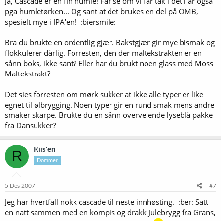
Ja, Cascade er en fin humle! Får se om vi får tak i det i år også
pga humletørken... Og sant at det brukes en del på OMB,
spesielt mye i IPA'en! :biersmile:
Bra du brukte en ordentlig gjær. Bakstgjær gir mye bismak og
flokkulerer dårlig. Forresten, den der maltekstrakten er en
sånn boks, ikke sant? Eller har du brukt noen glass med Moss
Maltekstrakt?
Det sies forresten om mørk sukker at ikke alle typer er like
egnet til ølbrygging. Noen typer gir en rund smak mens andre
smaker skarpe. Brukte du en sånn overveiende lyseblå pakke
fra Dansukker?
Riis'en
R
Dommer
5 Des 2007
#7
Jeg har hvertfall nokk cascade til neste innhøsting. :ber: Satt
en natt sammen med en kompis og drakk Julebrygg fra Grans,