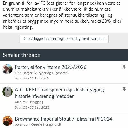
En grunn til for lav FG (det gjærer for langt ned) kan være at
uhumlet maltekstrakt virker å ikke være lik de humlete
variantene som er beregnet på stor sukkertilsetning. Jeg
anbefaler et brygg med mye mindre sukker, maks 20%, eller
helst ingenting.
Du må logge inn eller registrere deg for å svare her.
Similar threads
Porter, øl for vinteren 2025/2026
l
Finn Berger
Øltyper og øl generelt
Svar
77
11 Jan 2026
i
s
ARTIKKEL: Tradisjoner i tsjekkisk brygging:
t
l
historie, råvarer og metoder
r
i
Vladimir
Brygging
e
s
Svar
53
27 Sep 2023
t
t
Brewmance Imperial Stout 7. plass fra PF2014.
r
borander
Oppskrifter generelt
e