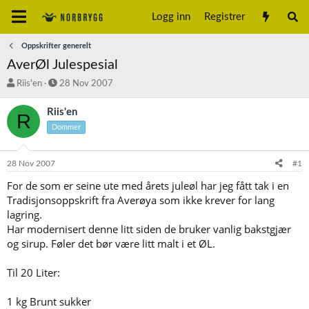
Logg inn
Registrer
Oppskrifter generelt
AverØl Julespesial
T
S
Riis'en
28 Nov 2007
r
t
å
a
Riis'en
R
d
r
Dommer
s
t
t
d
a
a
28 Nov 2007
#1
r
t
t
o
For de som er seine ute med årets juleøl har jeg fått tak i en
e
Tradisjonsoppskrift fra Averøya som ikke krever for lang
r
lagring.
Har modernisert denne litt siden de bruker vanlig bakstgjær
og sirup. Føler det bør være litt malt i et ØL.
Til 20 Liter:
1 kg Brunt sukker