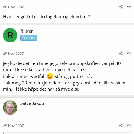
28 Nov 2007
#2
Hvor lenge koker du ingefær og einerbær?
Riis'en
R
Dommer
29 Nov 2007
#3
Jeg kokte det i en time jeg.. selv om oppskriften var på 30
min. Ikke sikker på hvor mye det har å si.
Lukta herlig hvertfall
Står og puttrer nå.
Tok meg 90 min å kjøle den store gryta mi i den lille vasken
min... fåkke håpe det har så mye å si.
Salve Jakob
29 Nov 2007
#4