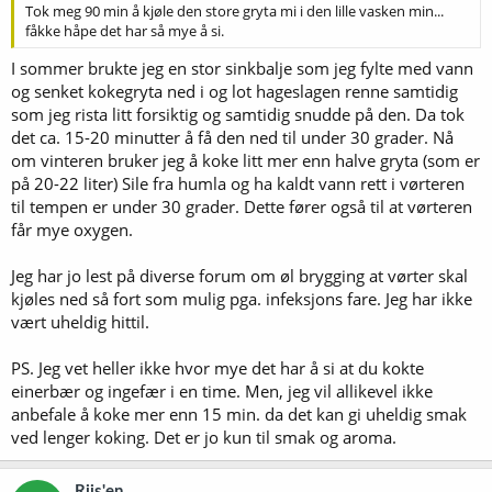
Tok meg 90 min å kjøle den store gryta mi i den lille vasken min...
fåkke håpe det har så mye å si.
I sommer brukte jeg en stor sinkbalje som jeg fylte med vann
og senket kokegryta ned i og lot hageslagen renne samtidig
som jeg rista litt forsiktig og samtidig snudde på den. Da tok
det ca. 15-20 minutter å få den ned til under 30 grader. Nå
om vinteren bruker jeg å koke litt mer enn halve gryta (som er
på 20-22 liter) Sile fra humla og ha kaldt vann rett i vørteren
til tempen er under 30 grader. Dette fører også til at vørteren
får mye oxygen.
Jeg har jo lest på diverse forum om øl brygging at vørter skal
kjøles ned så fort som mulig pga. infeksjons fare. Jeg har ikke
vært uheldig hittil.
PS. Jeg vet heller ikke hvor mye det har å si at du kokte
einerbær og ingefær i en time. Men, jeg vil allikevel ikke
anbefale å koke mer enn 15 min. da det kan gi uheldig smak
ved lenger koking. Det er jo kun til smak og aroma.
Riis'en