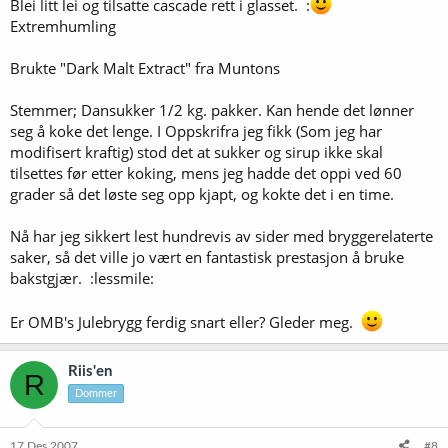
Blei litt lei og tilsatte cascade rett i glasset. :
Extremhumling
Brukte "Dark Malt Extract" fra Muntons
Stemmer; Dansukker 1/2 kg. pakker. Kan hende det lønner
seg å koke det lenge. I Oppskrifra jeg fikk (Som jeg har
modifisert kraftig) stod det at sukker og sirup ikke skal
tilsettes før etter koking, mens jeg hadde det oppi ved 60
grader så det løste seg opp kjapt, og kokte det i en time.
Nå har jeg sikkert lest hundrevis av sider med bryggerelaterte
saker, så det ville jo vært en fantastisk prestasjon å bruke
bakstgjær. :lessmile:
Er OMB's Julebrygg ferdig snart eller? Gleder meg.
Riis'en
R
Dommer
17 Des 2007
#8