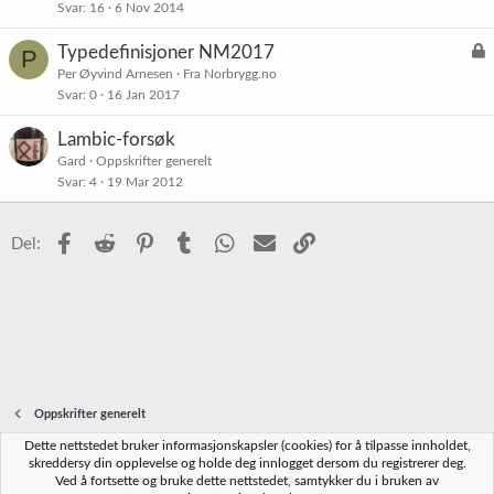
Svar
16
6 Nov 2014
t
L
Typedefinisjoner NM2017
P
å
Per Øyvind Arnesen
Fra Norbrygg.no
Svar
0
16 Jan 2017
s
t
Lambic-forsøk
Gard
Oppskrifter generelt
Svar
4
19 Mar 2012
Facebook
Reddit
Pinterest
Tumblr
WhatsApp
E-post
Link
Del:
Oppskrifter generelt
Dette nettstedet bruker informasjonskapsler (cookies) for å tilpasse innholdet,
Norbrygg-default
skreddersy din opplevelse og holde deg innlogget dersom du registrerer deg.
Ved å fortsette og bruke dette nettstedet, samtykker du i bruken av
Kontakt oss
Vilkår og regler
Personvernregler
Hjelp
Hjem
R