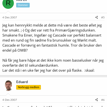
R
Dommer
4 Des 2007
#5
Jeg kan hennrykkt melde at dette må være det beste øllet jeg
har smakt. ;-) Og det var rett fra PrimærGjæringsdunken.
Smakene fra Einer, Ingefær og Cascade var perfekt balansert
med en rund og fin sødme fra brunsukker og Mørkt malt.
Cascade er forrøvrig en fantastisk humle. Tror de bruker den
endel på OMB?
Nå får jeg bare håpe at det ikke kom noen basselusker når jeg
overførte det til sekundærdunken.
Lar det stå i en uke før jeg har det over på flaske. :skaal:
Eduard
Norbrygg-medlem
4 Des 2007
#6