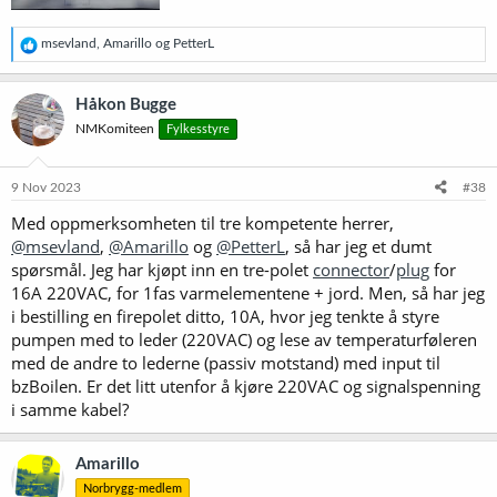
R
msevland
,
Amarillo
og
PetterL
e
a
k
Håkon Bugge
s
NMKomiteen
Fylkesstyre
j
o
n
e
9 Nov 2023
#38
r
Med oppmerksomheten til tre kompetente herrer,
:
@msevland
,
@Amarillo
og
@PetterL
, så har jeg et dumt
spørsmål. Jeg har kjøpt inn en tre-polet
connector
/
plug
for
16A 220VAC, for 1fas varmelementene + jord. Men, så har jeg
i bestilling en firepolet ditto, 10A, hvor jeg tenkte å styre
pumpen med to leder (220VAC) og lese av temperaturføleren
med de andre to lederne (passiv motstand) med input til
bzBoilen. Er det litt utenfor å kjøre 220VAC og signalspenning
i samme kabel?
Amarillo
Norbrygg-medlem