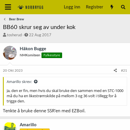
Logg inn
Registrer
Beer Brew
BB60 skrur seg av under kok
T
S
tosherud
22 Aug 2017
r
t
å
a
Håkon Bugge
d
r
NMKomiteen
Fylkesstyre
s
t
t
d
a
a
20 Okt 2023
#21
r
t
t
o
Amarillo skrev:
e
r
Ja, den er fin, men hvis du skal bruke den sammen med en STC-1000
må du ha en likestrømskilde på mellom 3 og 36 volt i tillegg for å
trigge den.
Tenkte å bruke denne SSR'en med EZBoil.
Amarillo