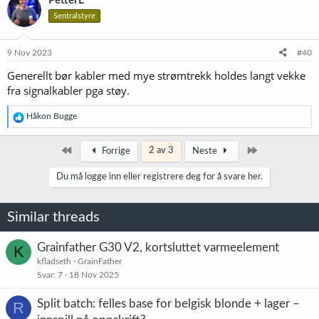
PetterL
s
Sentralstyre
j
o
n
e
9 Nov 2023
#40
r
Generellt bør kabler med mye strømtrekk holdes langt vekke
:
fra signalkabler pga støy.
R
Håkon Bugge
e
a
k
Først
Siste
2 av 3
Forrige
Neste
s
j
Du må logge inn eller registrere deg for å svare her.
o
n
e
Similar threads
r
:
Grainfather G30 V2, kortsluttet varmeelement
K
kfladseth
GrainFather
Svar
7
18 Nov 2025
Split batch: felles base for belgisk blonde + lager –
R