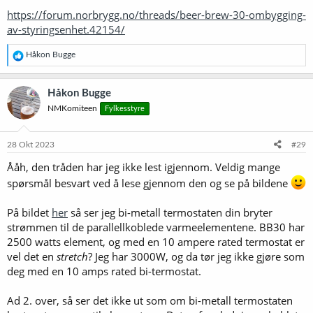
https://forum.norbrygg.no/threads/beer-brew-30-ombygging-
av-styringsenhet.42154/
R
Håkon Bugge
e
a
k
Håkon Bugge
s
NMKomiteen
Fylkesstyre
j
o
n
e
28 Okt 2023
#29
r
Ååh, den tråden har jeg ikke lest igjennom. Veldig mange
:
spørsmål besvart ved å lese gjennom den og se på bildene
På bildet
her
så ser jeg bi-metall termostaten din bryter
strømmen til de parallellkoblede varmeelementene. BB30 har
2500 watts element, og med en 10 ampere rated termostat er
vel det en
stretch
? Jeg har 3000W, og da tør jeg ikke gjøre som
deg med en 10 amps rated bi-termostat.
Ad 2. over, så ser det ikke ut som om bi-metall termostaten