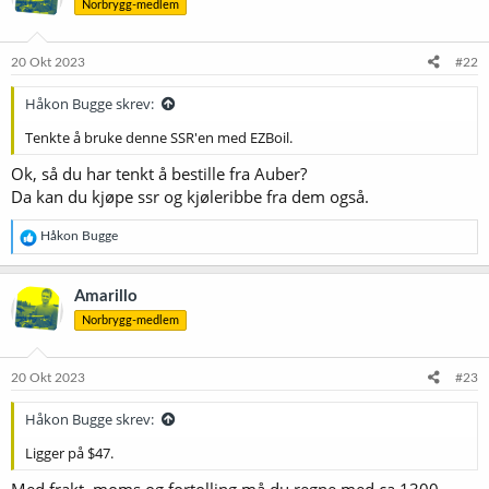
Norbrygg-medlem
20 Okt 2023
#22
Håkon Bugge skrev:
Tenkte å bruke denne SSR'en med EZBoil.
Ok, så du har tenkt å bestille fra Auber?
Da kan du kjøpe ssr og kjøleribbe fra dem også.
R
Håkon Bugge
e
a
k
Amarillo
s
Norbrygg-medlem
j
o
n
e
20 Okt 2023
#23
r
:
Håkon Bugge skrev:
Ligger på $47.