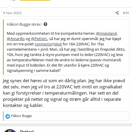
9 Nov 2023
#39
Håkon Bugge skrev:
Med oppmerksomheten til tre kompetente herrer,
@msevland
,
@Amarillo
og
@PetterL
, så har jeg et dumt spørsmål. Jeg har kjøpt
inn en tre-polet
connector
/
plug
for 16A 220VAC, for 1fas
varmelementene + jord. Men, så har jeg i bestilling en firepolet ditto,
10A, hvor jeg tenkte å styre pumpen med to leder (220VAC) og lese
av temperaturføleren med de andre to lederne (passiv motstand)
med input til bzBoilen. Er det litt utenfor å kjøre 220VAC og
signalspenning i samme kabel?
Jeg synes det høres ut som en dårlig plan. Jeg har ikke prøvd
det selv, men jeg vil tro at 220VAC tett inntil en signalkabel
kan gi forstyrrelser i temperaturmålingen. Har sett en del
prosjekter på nettet og signal og strøm går alltid i separate
kontakter og kabler.
R
Håkon Bugge
e
a
k