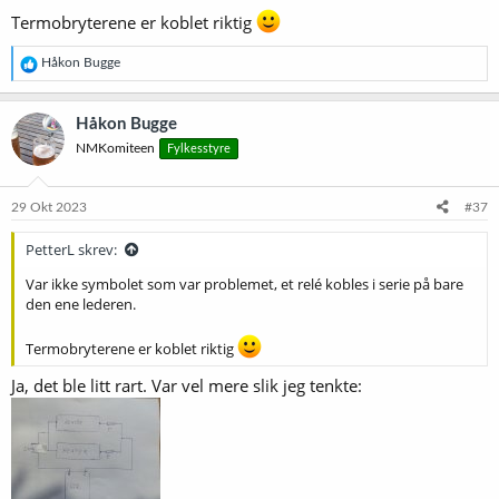
Termobryterene er koblet riktig
R
Håkon Bugge
e
a
k
Håkon Bugge
s
NMKomiteen
Fylkesstyre
j
o
n
e
29 Okt 2023
#37
r
:
PetterL skrev:
Var ikke symbolet som var problemet, et relé kobles i serie på bare
den ene lederen.
Termobryterene er koblet riktig
Ja, det ble litt rart. Var vel mere slik jeg tenkte: