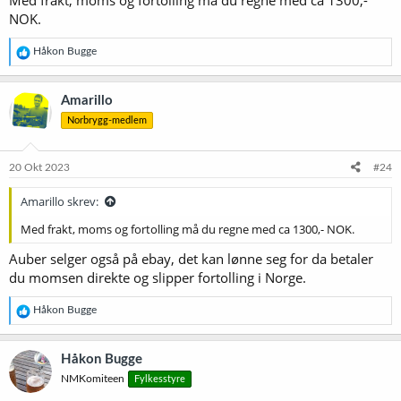
Med frakt, moms og fortolling må du regne med ca 1300,-
NOK.
R
Håkon Bugge
e
a
k
Amarillo
s
Norbrygg-medlem
j
o
n
e
20 Okt 2023
#24
r
:
Amarillo skrev:
Med frakt, moms og fortolling må du regne med ca 1300,- NOK.
Auber selger også på ebay, det kan lønne seg for da betaler
du momsen direkte og slipper fortolling i Norge.
R
Håkon Bugge
e
a
k
Håkon Bugge
s
NMKomiteen
Fylkesstyre
j
o