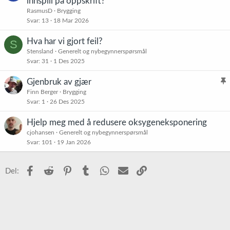
innspill på oppskrift?
RasmusD
Brygging
Svar
13
18 Mar 2026
Hva har vi gjort feil?
S
Stensland
Generelt og nybegynnerspørsmål
Svar
31
1 Des 2025
Gjenbruk av gjær
l
Finn Berger
Brygging
Svar
1
26 Des 2025
i
s
Hjelp meg med å redusere oksygeneksponering
t
cjohansen
Generelt og nybegynnerspørsmål
r
Svar
101
19 Jan 2026
e
t
Facebook
Reddit
Pinterest
Tumblr
WhatsApp
E-post
Link
Del: