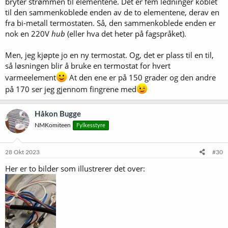
bryter strømmen til elementene. Det er fem ledninger koblet
til den sammenkoblede enden av de to elementene, derav en
fra bi-metall termostaten. Så, den sammenkoblede enden er
nok en 220V
hub
(eller hva det heter på fagspråket).
Men, jeg kjøpte jo en ny termostat. Og, det er plass til en til,
så løsningen blir å bruke en termostat for hvert
varmeelement
At den ene er på 150 grader og den andre
på 170 ser jeg gjennom fingrene med
Håkon Bugge
NMKomiteen
Fylkesstyre
28 Okt 2023
#30
Her er to bilder som illustrerer det over: