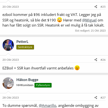
n
e
20 Okt 2023
#25
r
ezboil kommer på $96 inkludert frakt og VAT. Legger jeg på
:
SSR og heatsink, så ble det $190
Hører med
@Miguel
om
han har fått solgt sin SSR. Heatsink er vel mulig å få tak lokalt.
Sist redigert:
21 Okt 2023
PetterL
Sentralstyre
20 Okt 2023
#26
EZBoil + SSR kan ihvertfall varmt anbefales
Håkon Bugge
NMKomiteen
Fylkesstyre
28 Okt 2023
#27
To dumme spørsmål,
@Amarillo
, angående ombygging av