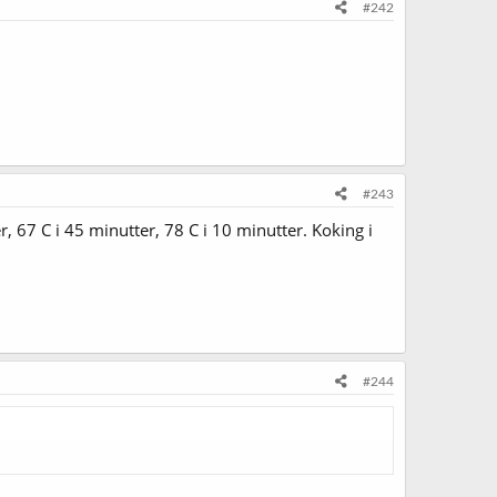
#242
#243
, 67 C i 45 minutter, 78 C i 10 minutter. Koking i
#244