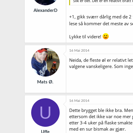
Slik er det. Det er en relativt br
AlexanderD
+1, gikk sværr dårlig med de 2 
lese så kommer det meste av seg
Lykke til videre!
16 Mai 2014
Neida, de fleste øl er relativt
valgene vanskeligere. Som ingeni
Mats Ø.
16 Mai 2014
U
Dette brygget ble ikke bra. Men 
ettersom det ikke var noe mer gj
etter 3-4 uker på flaske smakte
med en sur bismak av gjær.
Uffe