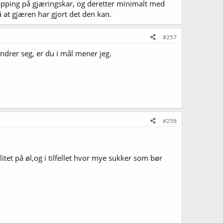
 tapping på gjæringskar, og deretter minimalt med
på at gjæren har gjort det den kan.
#257
drer seg, er du i mål mener jeg.
#258
tet på øl,og i tilfellet hvor mye sukker som bør