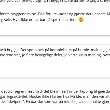
att læringskurve i hjemmebrygging. To brygg til, så har du lært 10 ganger så 
første bryggene mine. Fikk for lite vørter og gjærte det uansett. 
 selv. Hvis ikke er det bare å spørre her inne
 lette å brygge. Det spørs helt på kompleksitet på humle, malt og
ørene sier, jo flere bevegelige deler, jo verre. (Min mening ihvert
det tror jeg er mest fordi det ble infisert under tapping til gjærdu
æringsaktivitet. Husker ikke i farten hva FG ble, men den var altfo
 det "skvipete". En danske som var på middag sa det smakte gjærba