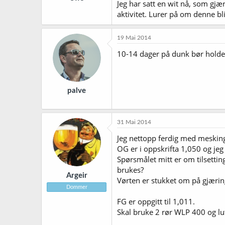
Jeg har satt en wit nå, som gjæ
aktivitet. Lurer på om denne bli
19 Mai 2014
10-14 dager på dunk bør holde
palve
31 Mai 2014
Jeg nettopp ferdig med mesking
OG er i oppskrifta 1,050 og j
Spørsmålet mitt er om tilsettin
brukes?
Argeir
Vørten er stukket om på gjærings
Dommer
FG er oppgitt til 1,011.
Skal bruke 2 rør WLP 400 og lu