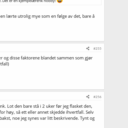
mye. Det er en kjempelærerik hobby!
Men lærte utrolig mye som en følge av det, bare å
#255
 gjær og disse faktorene blandet sammen som gjør
fall)
#256
nk. Lot den bare stå i 2 uker før jeg flasket den,
r høy, så ett eller annet skjedde ihvertfall. Selv
kst, noe jeg synes var litt beskrivende. Tynt og