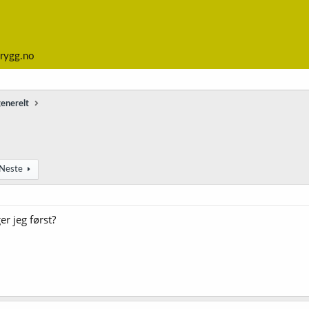
rygg.no
generelt
Neste
r jeg først?