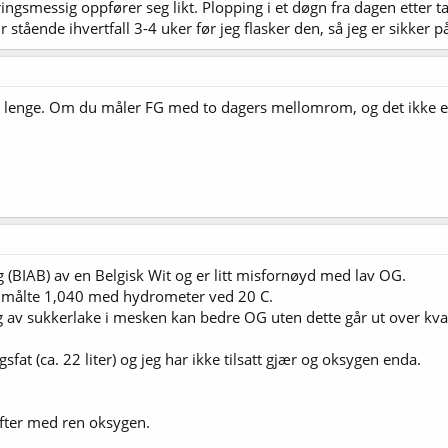
ringsmessig oppfører seg likt. Plopping i et døgn fra dagen etter
r stående ihvertfall 3-4 uker før jeg flasker den, så jeg er sikker 
 lenge. Om du måler FG med to dagers mellomrom, og det ikke en
 (BIAB) av en Belgisk Wit og er litt misfornøyd med lav OG.
eg målte 1,040 med hydrometer ved 20 C.
g av sukkerlake i mesken kan bedre OG uten dette går ut over kvali
fat (ca. 22 liter) og jeg har ikke tilsatt gjær og oksygen enda.
fter med ren oksygen.