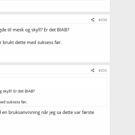
#250
de til mesk og skyll? Er det BIAB?
Har brukt dette med suksess før.
#251
 skyll? Er det BIAB?
 med suksess før.
ed en bruksanvisning når jeg sa dette var første