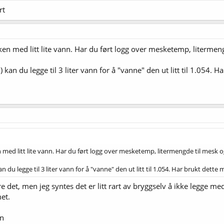
rt
n med litt lite vann. Har du ført logg over mesketemp, litermeng
) kan du legge til 3 liter vann for å "vanne" den ut litt til 1.054. 
ed litt lite vann. Har du ført logg over mesketemp, litermengde til mesk og
n du legge til 3 liter vann for å "vanne" den ut litt til 1.054. Har brukt dette
jøre det, men jeg syntes det er litt rart av bryggselv å ikke legge m
et.
an