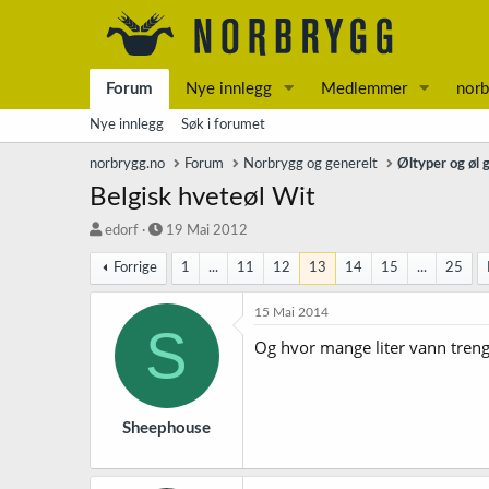
Forum
Nye innlegg
Medlemmer
norb
Nye innlegg
Søk i forumet
norbrygg.no
Forum
Norbrygg og generelt
Øltyper og øl 
Belgisk hveteøl Wit
T
S
edorf
19 Mai 2012
r
t
Forrige
1
...
11
12
13
14
15
...
25
å
a
d
r
s
t
15 Mai 2014
S
t
d
Og hvor mange liter vann trenge
a
a
r
t
t
o
e
r
Sheephouse