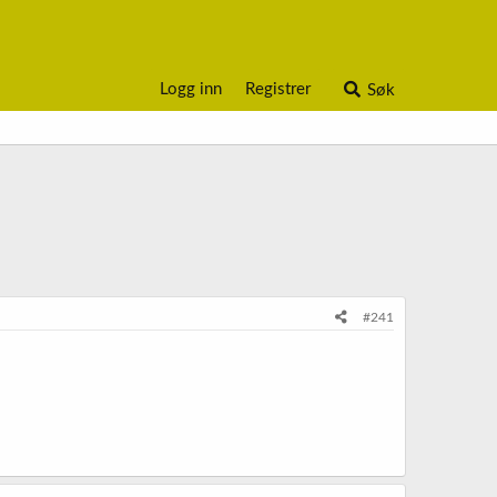
Logg inn
Registrer
Søk
#241