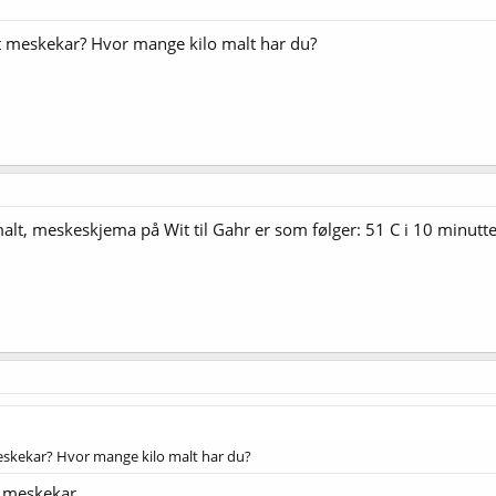
t meskekar? Hvor mange kilo malt har du?
alt, meskeskjema på Wit til Gahr er som følger: 51 C i 10 minutter
eskekar? Hvor mange kilo malt har du?
rt meskekar.