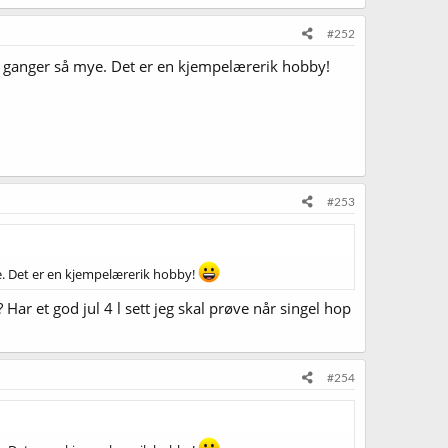
#252
 10 ganger så mye. Det er en kjempelærerik hobby!
#253
mye. Det er en kjempelærerik hobby!
Har et god jul 4 l sett jeg skal prøve når singel hop
#254