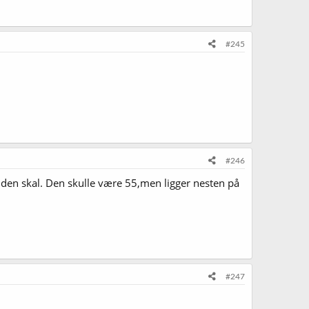
#245
#246
et den skal. Den skulle være 55,men ligger nesten på
#247