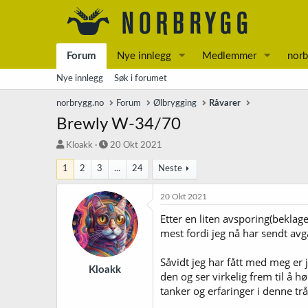
Forum
Nye innlegg
Medlemmer
norb
Nye innlegg
Søk i forumet
norbrygg.no
Forum
Ølbrygging
Råvarer
Brewly W-34/70
T
S
Kloakk
20 Okt 2021
r
t
1
2
3
...
24
Neste
å
a
d
r
s
t
20 Okt 2021
t
d
Etter en liten avsporing(beklag
a
a
mest fordi jeg nå har sendt avg
r
t
t
o
e
Såvidt jeg har fått med meg er 
r
Kloakk
den og ser virkelig frem til å 
tanker og erfaringer i denne t