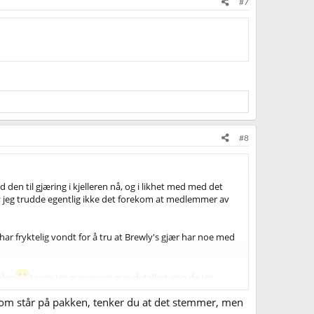
#7
#8
 den til gjæring i kjelleren nå, og i likhet med med det
r; jeg trudde egentlig ikke det forekom at medlemmer av
har fryktelig vondt for å tru at Brewly's gjær har noe med
elen
) som jeg mener var mer detaljert enn de jeg
 eller lenke til det - igjen?
om står på pakken, tenker du at det stemmer, men