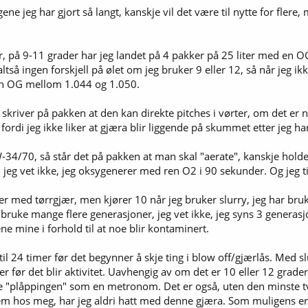
ene jeg har gjort så langt, kanskje vil det være til nytte for flere,
der, på 9-11 grader har jeg landet på 4 pakker på 25 liter med en 
så ingen forskjell på ølet om jeg bruker 9 eller 12, så når jeg ik
 en OG mellom 1.044 og 1.050.
skriver på pakken at den kan direkte pitches i vørter, om det er n
fordi jeg ikke liker at gjæra blir liggende på skummet etter jeg har
W-34/70, så står det på pakken at man skal "aerate", kanskje holde
t, jeg vet ikke, jeg oksygenerer med ren O2 i 90 sekunder. Og jeg 
r med tørrgjær, men kjører 10 når jeg bruker slurry, jeg har brukt
uke mange flere generasjoner, jeg vet ikke, jeg syns 3 generasjo
ne mine i forhold til at noe blir kontaminert.
il 24 timer før det begynner å skje ting i blow off/gjærlås. Med slu
er før det blir aktivitet. Uavhengig av om det er 10 eller 12 grad
 "plåppingen" som en metronom. Det er også, uten den minste tv
em hos meg, har jeg aldri hatt med denne gjæra. Som muligens er h