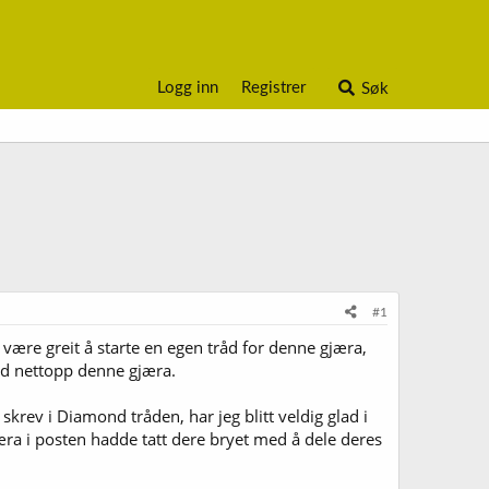
Logg inn
Registrer
Søk
#1
 være greit å starte en egen tråd for denne gjæra,
 nettopp denne gjæra.
rev i Diamond tråden, har jeg blitt veldig glad i
æra i posten hadde tatt dere bryet med å dele deres