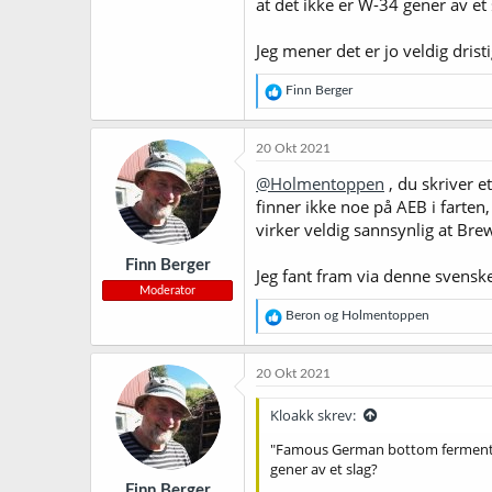
at det ikke er W-34 gener av et 
Jeg mener det er jo veldig dri
R
Finn Berger
e
a
k
20 Okt 2021
s
j
@Holmentoppen
, du skriver e
o
finner ikke noe på AEB i farte
n
virker veldig sannsynlig at Bre
e
r
Finn Berger
:
Jeg fant fram via denne svens
Moderator
R
Beron
og
Holmentoppen
e
a
k
20 Okt 2021
s
j
Kloakk skrev:
o
n
"Famous German bottom fermenting
e
gener av et slag?
r
Finn Berger
: