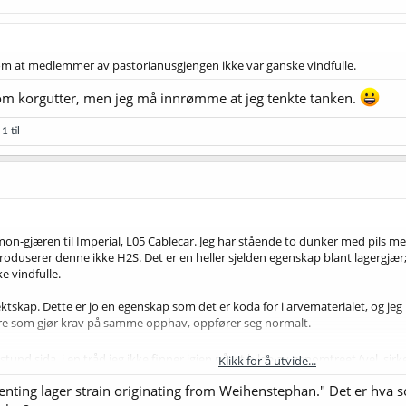
kom at medlemmer av pastorianusgjengen ikke var ganske vindfulle.
er om korgutter, men jeg må innrømme at jeg tenkte tanken.
1 til
mon-gjæren til Imperial, L05 Cablecar. Jeg har stående to dunker med pils med
roduserer denne ikke H2S. Det er en heller sjelden egenskap blant lagergjæ
e vindfulle.
ektskap. Dette er jo en egenskap som det er koda for i arvematerialet, og jeg 
ndre som gjør krav på samme opphav, oppfører seg normalt.
 stund sida, i en tråd jeg ikke finner igjen nå, et bilde av genomtreet (vel, sirk
Klikk for å utvide...
lige lagergjærene, og slektskapsforholdet mellom dem. Kunne du legge ut det -
ing lager strain originating from Weihenstephan." Det er hva s