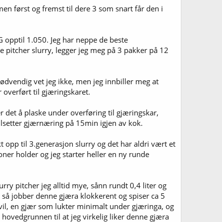
 men først og fremst til dere 3 som snart får den i
OG opptil 1.050. Jeg har neppe de beste
ke pitcher slurry, legger jeg meg på 3 pakker på 12
ødvendig vet jeg ikke, men jeg innbiller meg at
 overført til gjæringskaret.
r det å plaske under overføring til gjæringskar,
tilsetter gjærnæring på 15min igjen av kok.
 opp til 3.generasjon slurry og det har aldri vært et
ner holder og jeg starter heller en ny runde
rry pitcher jeg alltid mye, sånn rundt 0,4 liter og
er så jobber denne gjæra klokkerent og spiser ca 5
il, en gjær som lukter minimalt under gjæringa, og
ovedgrunnen til at jeg virkelig liker denne gjæra