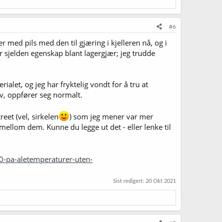
ather har jeg satt den til 83% for det er gjennomsnittet,
t, det er malt og humle som skinner og minimalt bidrag fra
 lyse lagerølene jeg brygger, krisp og ren.
#6
r med pils med den til gjæring i kjelleren nå, og i
 sjelden egenskap blant lagergjær; jeg trudde
alet, og jeg har fryktelig vondt for å tru at
v, oppfører seg normalt.
reet (vel, sirkelen
) som jeg mener var mer
mellom dem. Kunne du legge ut det - eller lenke til
0-pa-aletemperaturer-uten-
Sist redigert:
20 Okt 2021