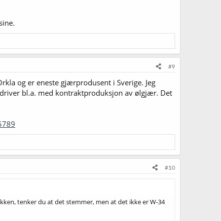
sine.
#9
Orkla og er eneste gjærprodusent i Sverige. Jeg
og driver bl.a. med kontraktproduksjon av ølgjær. Det
15789
#10
ken, tenker du at det stemmer, men at det ikke er W-34