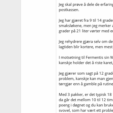
Jeg skal prøve å dele de erfaring
postkassen.
Jeg har gjæret fra 9 til 14 gra
smaksløkene, men jeg merker alt
grader på 21 liter vørter med
Jeg rehydrere gjæra selv om de 
lagtiden blir kortere, men mest 
I motsetning til Fermentis sin 
kanskje holder det å riste kare
Jeg gjærer som sagt på 12 grade
problem, kanskje kan man gjenbr
tørrgjør enn å gamble på rutine
Med 3 pakker, er det typisk 18 t
da går det mellom 10 til 12 tim
poeng i døgnet og du kan bruke
svovel, som har vært ett probl