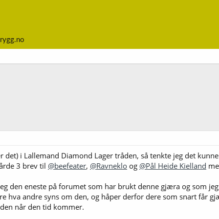
rygg.no
er det) i Lallemand Diamond Lager tråden, så tenkte jeg det kunne
årde 3 brev til
@beefeater
,
@Ravneklo
og
@Pål Heide Kielland
med
jeg den eneste på forumet som har brukt denne gjæra og som jeg sk
høre hva andre syns om den, og håper derfor dere som snart får gj
råden når den tid kommer.