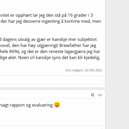
ivitet er opphørt lar jeg den stå på 16 grader i 3
a så der har jeg desverre ingenting å komme med, men
d dagens utvalg av gjær er kanskje mer subjektivt
vovel, den har høy utgjæring(i Brewfather har jeg
hele 86%), og det er den reneste lagergjæra jeg har
ge ølet. Noen vil kanskje syns det kan bli kjedelig,
Sist redigert:
20 Okt 2021
#2
elvsagt rapport og evaluering