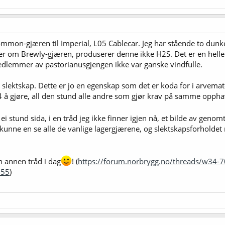
liker med den at jeg aldri har opplevd svovel, den har høy utgjæring(i Brewf
is lager havnet på hele 86%), og det er den reneste lagergjæra jeg har bruk
e ølet. Noen vil kanskje syns det kan bli kjedelig, men det er sånn jeg liker de
Common-gjæren til Imperial, L05 Cablecar. Jeg har stående to dunke
er om Brewly-gjæren, produserer denne ikke H2S. Det er en heller
edlemmer av pastorianusgjengen ikke var ganske vindfulle.
slektskap. Dette er jo en egenskap som det er koda for i arvemateri
å gjøre, all den stund alle andre som gjør krav på samme oppha
ei stund sida, i en tråd jeg ikke finner igjen nå, et bilde av genomt
r kunne en se alle de vanlige lagergjærene, og slektskapsforholdet 
n annen tråd i dag
! (
https://forum.norbrygg.no/threads/w34-7
155
)