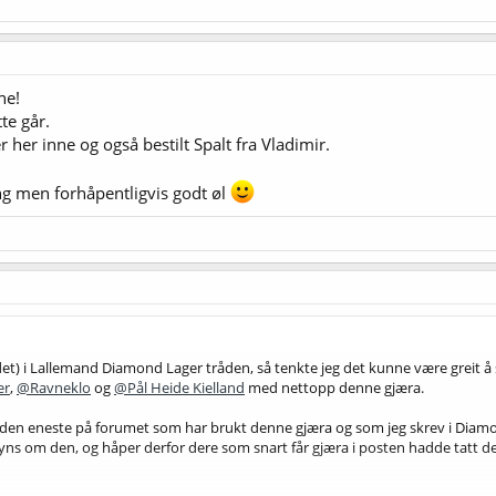
ne!
te går.
r her inne og også bestilt Spalt fra Vladimir.
ang men forhåpentligvis godt øl
det) i Lallemand Diamond Lager tråden, så tenkte jeg det kunne være greit å 
er
,
@Ravneklo
og
@Pål Heide Kielland
med nettopp denne gjæra.
 den eneste på forumet som har brukt denne gjæra og som jeg skrev i Diamond
 syns om den, og håper derfor dere som snart får gjæra i posten hadde tatt d