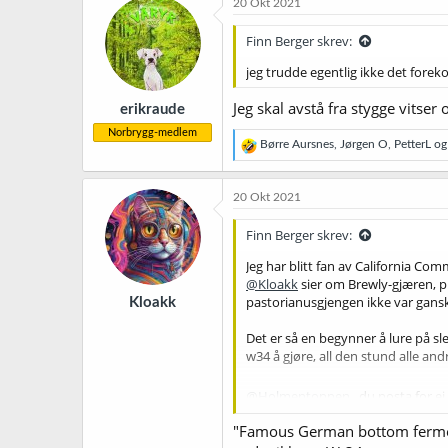
20 Okt 2021
s
j
Finn Berger skrev:
o
n
jeg trudde egentlig ikke det fore
e
r
Jeg skal avstå fra stygge vits
erikraude
:
Norbrygg-medlem
R
Børre Aursnes
,
Jørgen O
,
PetterL
og 
e
a
k
20 Okt 2021
s
j
Finn Berger skrev:
o
n
Jeg har blitt fan av California Com
e
@Kloakk
sier om Brewly-gjæren, p
r
pastorianusgjengen ikke var gansk
Kloakk
:
Det er så en begynner å lure på sl
w34 å gjøre, all den stund alle a
@Holmentoppen
, du posta for ei
finner. Der kunne en se alle de van
"Famous German bottom ferment