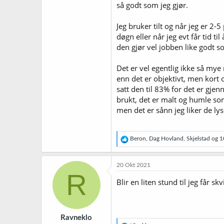
så godt som jeg gjør.
Jeg bruker tilt og når jeg er 2-
døgn eller når jeg evt får tid 
den gjør vel jobben like godt so
Det er vel egentlig ikke så my
enn det er objektivt, men kort 
satt den til 83% for det er gje
brukt, det er malt og humle som
men det er sånn jeg liker de lys
R
Beron
,
Dag Hovland
,
Skjelstad
og 10
e
a
k
20 Okt 2021
s
R
j
Blir en liten stund til jeg får 
o
n
e
r
Ravneklo
: