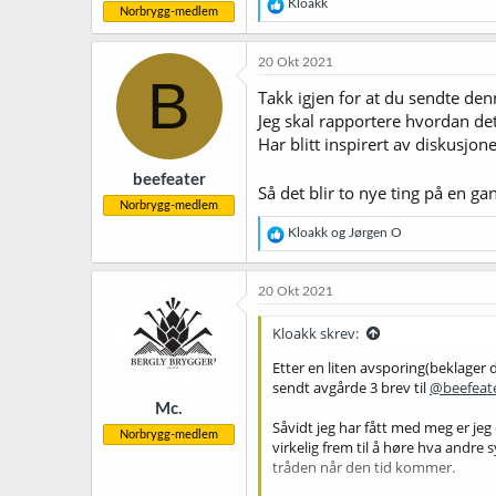
R
Kloakk
Norbrygg-medlem
e
a
k
20 Okt 2021
s
B
j
Takk igjen for at du sendte den
o
Jeg skal rapportere hvordan det
n
Har blitt inspirert av diskusjone
e
r
beefeater
:
Så det blir to nye ting på en g
Norbrygg-medlem
R
Kloakk
og
Jørgen O
e
a
k
20 Okt 2021
s
j
Kloakk skrev:
o
n
Etter en liten avsporing(beklager 
e
sendt avgårde 3 brev til
@beefeat
r
Mc.
:
Såvidt jeg har fått med meg er jeg
Norbrygg-medlem
virkelig frem til å høre hva andre
tråden når den tid kommer.