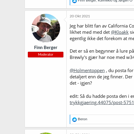
Finn Berger
,
Ravneklo
og
Jørgen O
men kort oppsummert så er det jeg 
e
en Vienna havnet på 80% mens en r
a
gjæra i smaksprofilen på det ferdig
k
20 Okt 2021
s
j
Jeg har blitt fan av California 
o
likhet med med det
@Kloakk
si
n
egentlig ikke det forekom at m
e
r
Finn Berger
:
Det er så en begynner å lure på 
Moderator
Brewly's gjær har noe med w34 
@Holmentoppen
, du posta for 
detaljert enn de jeg finner. De
det - igjen?
edit: Så du hadde posta den i e
trykkgjaering.44075/post-575
R
Beron
e
a
k