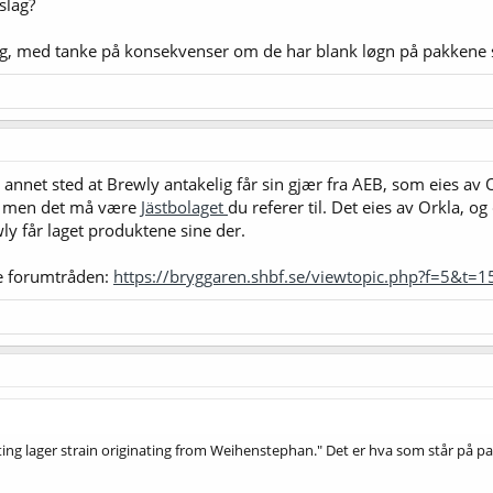
slag?
stig, med tanke på konsekvenser om de har blank løgn på pakkene 
t annet sted at Brewly antakelig får sin gjær fra AEB, som eies av 
n, men det må være
Jästbolaget
du referer til. Det eies av Orkla, 
wly får laget produktene sine der.
ke forumtråden:
https://bryggaren.shbf.se/viewtopic.php?f=5&t=
 lager strain originating from Weihenstephan." Det er hva som står på pak