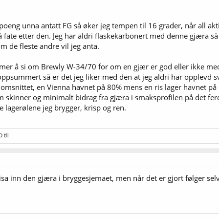
5 poeng unna antatt FG så øker jeg tempen til 16 grader, når all akt
til å fate etter den. Jeg har aldri flaskekarbonert med denne gjær
m de fleste andre vil jeg anta.
e mer å si om Brewly W-34/70 for om en gjær er god eller ikke me
oppsummert så er det jeg liker med den at jeg aldri har opplevd s
nnomsnittet, en Vienna havnet på 80% mens en ris lager havnet på 
 skinner og minimalt bidrag fra gjæra i smaksprofilen på det ferdi
e lagerølene jeg brygger, krisp og ren.
 til
skvisa inn den gjæra i bryggesjemaet, men når det er gjort følger s