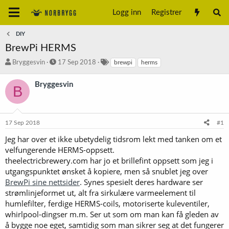
Logg inn
Registrer
DIY
BrewPi HERMS
T
S
S
Bryggesvin
17 Sep 2018
brewpi
herms
r
t
t
å
a
i
Bryggesvin
B
d
r
k
s
t
k
t
d
o
a
a
r
17 Sep 2018
#1
r
t
d
t
o
Jeg har over et ikke ubetydelig tidsrom lekt med tanken om et
e
velfungerende HERMS-oppsett.
r
theelectricbrewery.com har jo et brillefint oppsett som jeg i
utgangspunktet ønsket å kopiere, men så snublet jeg over
BrewPi sine nettsider
. Synes spesielt deres hardware ser
strømlinjeformet ut, alt fra sirkulære varmeelement til
humlefilter, ferdige HERMS-coils, motoriserte kuleventiler,
whirlpool-dingser m.m. Ser ut som om man kan få gleden av
å bygge noe eget, samtidig som man sikrer seg at det fungerer