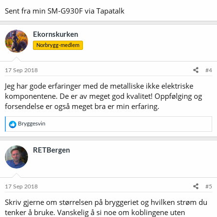
som skal varmes opp. Annet alternativ er Rims som gir varme
Sent fra min SM-G930F via Tapatalk
direkte til sirkulerende vørter.
Ekornskurken
Norbrygg-medlem
17 Sep 2018
#4
Jeg har gode erfaringer med de metalliske ikke elektriske
komponentene. De er av meget god kvalitet! Oppfølging og
forsendelse er også meget bra er min erfaring.
R
Bryggesvin
e
a
k
RETBergen
s
j
o
n
e
17 Sep 2018
#5
r
Skriv gjerne om størrelsen på bryggeriet og hvilken strøm du
:
tenker å bruke. Vanskelig å si noe om koblingene uten