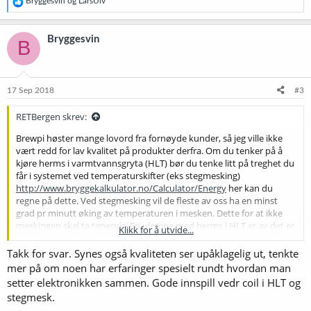
Bryggesvin
og
LarsUlv
e
a
k
Bryggesvin
B
s
j
o
n
e
17 Sep 2018
#3
r
:
RETBergen skrev:
Brewpi høster mange lovord fra fornøyde kunder, så jeg ville ikke
vært redd for lav kvalitet på produkter derfra. Om du tenker på å
kjøre herms i varmtvannsgryta (HLT) bør du tenke litt på treghet du
får i systemet ved temperaturskifter (eks stegmesking)
http://www.bryggekalkulator.no/Calculator/Energy
her kan du
regne på dette. Ved stegmesking vil de fleste av oss ha en minst
grad pr minutt øking av temperaturen i mesken. Dette for at ikke
meskingen skal ta timesvis. En ulempe med herms i HLT er av det er
Klikk for å utvide...
store volum som skal varmes opp og det går tregt dersom du ikke
har brutalt mye varme tilgjengelig. Husk at volumet du varmer opp
Takk for svar. Synes også kvaliteten ser upåklagelig ut, tenkte
er mesken og HLT sammen.
mer på om noen har erfaringer spesielt rundt hvordan man
setter elektronikken sammen. Gode innspill vedr coil i HLT og
For å få akseptabel temperaturøkning/minutt bruker mange av oss
stegmesk.
en miniherms. Da er det bare mesken og et mindre volum i hermsen