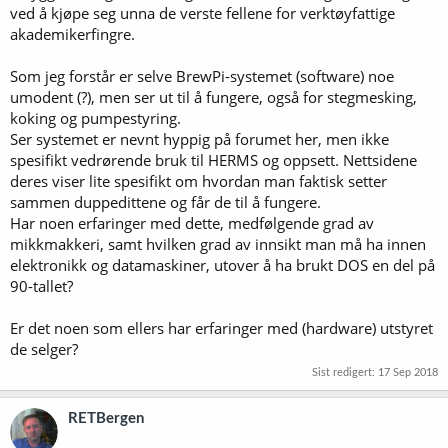
ved å kjøpe seg unna de verste fellene for verktøyfattige
akademikerfingre.
Som jeg forstår er selve BrewPi-systemet (software) noe
umodent (?), men ser ut til å fungere, også for stegmesking,
koking og pumpestyring.
Ser systemet er nevnt hyppig på forumet her, men ikke
spesifikt vedrørende bruk til HERMS og oppsett. Nettsidene
deres viser lite spesifikt om hvordan man faktisk setter
sammen duppedittene og får de til å fungere.
Har noen erfaringer med dette, medfølgende grad av
mikkmakkeri, samt hvilken grad av innsikt man må ha innen
elektronikk og datamaskiner, utover å ha brukt DOS en del på
90-tallet?
Er det noen som ellers har erfaringer med (hardware) utstyret
de selger?
Sist redigert:
17 Sep 2018
RETBergen