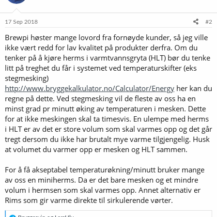
17 Sep 2018
#2
Brewpi høster mange lovord fra fornøyde kunder, så jeg ville
ikke vært redd for lav kvalitet på produkter derfra. Om du
tenker på å kjøre herms i varmtvannsgryta (HLT) bør du tenke
litt på treghet du får i systemet ved temperaturskifter (eks
stegmesking)
http://www.bryggekalkulator.no/Calculator/Energy
her kan du
regne på dette. Ved stegmesking vil de fleste av oss ha en
minst grad pr minutt øking av temperaturen i mesken. Dette
for at ikke meskingen skal ta timesvis. En ulempe med herms
i HLT er av det er store volum som skal varmes opp og det går
tregt dersom du ikke har brutalt mye varme tilgjengelig. Husk
at volumet du varmer opp er mesken og HLT sammen.
For å få akseptabel temperaturøkning/minutt bruker mange
av oss en miniherms. Da er det bare mesken og et mindre
volum i hermsen som skal varmes opp. Annet alternativ er
Rims som gir varme direkte til sirkulerende vørter.
R