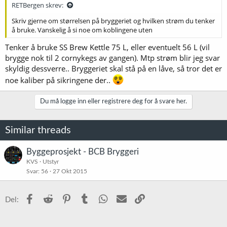
RETBergen skrev:
Skriv gjerne om størrelsen på bryggeriet og hvilken strøm du tenker
å bruke. Vanskelig å si noe om koblingene uten
Tenker å bruke SS Brew Kettle 75 L, eller eventuelt 56 L (vil
brygge nok til 2 cornykegs av gangen). Mtp strøm blir jeg svar
skyldig dessverre.. Bryggeriet skal stå på en låve, så tror det er
noe kaliber på sikringene der..
Du må logge inn eller registrere deg for å svare her.
Similar threads
Byggeprosjekt - BCB Bryggeri
KVS
Utstyr
Svar
56
27 Okt 2015
Facebook
Reddit
Pinterest
Tumblr
WhatsApp
E-post
Link
Del: