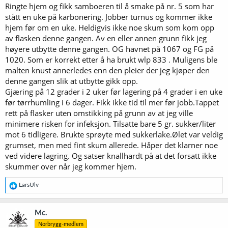
Ringte hjem og fikk samboeren til å smake på nr. 5 som har
8.8% 500 g Munich Dark
stått en uke på karbonering. Jobber turnus og kommer ikke
8.8% 500 g Crystal 60
hjem før om en uke. Heldigvis ikke noe skum som kom opp
10 g Magnum 15 % AA 75 min. 16.2 IBU
av flasken denne gangen. Av en eller annen grunn fikk jeg
10 g Cascade 8.8 % AA 35 min. 7.7 IBU
høyere utbytte denne gangen. OG havnet på 1067 og FG på
30 g Mittelfrüh 2.5 % AA 35 min. 6.5 IBU
1020. Som er korrekt etter å ha brukt wlp 833 . Muligens ble
30 g Hersbrucker 2.5 % AA 2 min. 0.7 IBU
malten knust annerledes enn den pleier der jeg kjøper den
8 g Cascade 8.8 % AA 35 min. 0.6 IBU
denne gangen slik at utbytte gikk opp.
40 g Mittelfrüh 2.5 % AA Dry Hop (Day 5)
20 g Cascade 8.8 % AA Dry Hop (Day 5)
Gjæring på 12 grader i 2 uker før lagering på 4 grader i en uke
før tørrhumling i 6 dager. Fikk ikke tid til mer før jobb.Tappet
Yeast: WLP-833 German Bock (500bn cells)
rett på flasker uten omstikking på grunn av at jeg ville
minimere risken for infeksjon. Tilsatte bare 5 gr. sukker/liter
mot 6 tidligere. Brukte sprøyte med sukkerlake.Ølet var veldig
grumset, men med fint skum allerede. Håper det klarner noe
ved videre lagring. Og satser knallhardt på at det forsatt ikke
skummer over når jeg kommer hjem.
R
LarsUlv
e
a
k
Mc.
s
Norbrygg-medlem
j