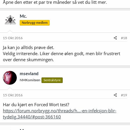
Åpne den etter et par tre måneder så vet du litt mer.
Mc.
Norbrygg-medlem
15 Okt 2016
#18
Ja kan jo alltids prøve det.
Veldig irriterende. Liker denne ølen godt, men blir frustrert
over denne skummingen.
msevland
NMKomiteen
Sentralstyre
15 Okt 2016
#19
Har du kjørt en Forced Wort test?
https://forum.norbrygg.no/threads/h...-en-infeksjon-blir-
tydelig.34440/#post-366160