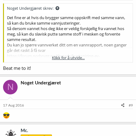
Noget Undergjæret skrev:
Det fine er at hvis du brygger samme oppskrift med samme vann,
så kan du bruke samme vannjusteringer.
Så dersom vannet hos deg ikke er veldig forskjellig fra vannet hos
meg, så kan du slavisk putte samme stoff i mesken og forvente
samme resultat.
Du kan jo spørre vannverket ditt om en vannrapport, noen ganger
går det raskt å få svar
https://forum.norbrygg.no/threads/burtonizing-av-
Klikk for å utvide...
vann.33966/page-2#post-358604
Beat me to it!
Altså du trenger ikke å sette deg inn i så mye for å vannjustere
denne oppskriften, da jobben er gjort
Noget Undergjæret
N
17 Aug 2016
#9
Mc.