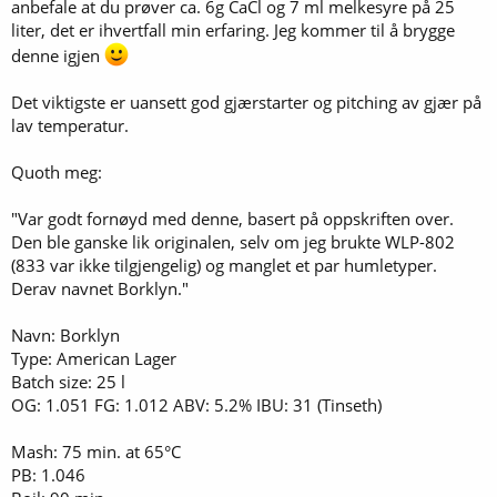
anbefale at du prøver ca. 6g CaCl og 7 ml melkesyre på 25
liter, det er ihvertfall min erfaring. Jeg kommer til å brygge
denne igjen
Det viktigste er uansett god gjærstarter og pitching av gjær på
lav temperatur.
Quoth meg:
"Var godt fornøyd med denne, basert på oppskriften over.
Den ble ganske lik originalen, selv om jeg brukte WLP-802
(833 var ikke tilgjengelig) og manglet et par humletyper.
Derav navnet Borklyn."
Navn: Borklyn
Type: American Lager
Batch size: 25 l
OG: 1.051 FG: 1.012 ABV: 5.2% IBU: 31 (Tinseth)
Mash: 75 min. at 65°C
PB: 1.046