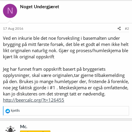
Noget Undergjæret
N
17 Aug 2016
#2
Ved en inkurie ble det noe forveksling i basemalten under
brygging på mitt første forsøk, det ble et godt øl men ikke helt
likt originalen naturlig nok. Gjær og prosess/humleskjema ble
kjørt lik original oppskrift
Jeg har funnet fram oppskrift basert på bryggeriets
opplysninger, skal være originalen,tar gjerne tilbakemelding
på den. Brukes jo mange humletyper der, fristende å forenkle,
noe jeg faktisk gjorde i #1 . Meskeskjema er også omfattende,
kan jo diskuteres om det strengt tatt er nødvendig.
http://beercalc.org/?t=126455
R
kjetils
e
a
k
Mc.
s