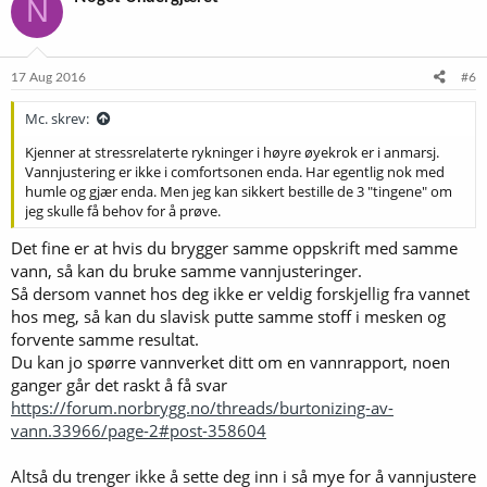
N
s
j
o
n
e
17 Aug 2016
#6
r
:
Mc. skrev:
Kjenner at stressrelaterte rykninger i høyre øyekrok er i anmarsj.
Vannjustering er ikke i comfortsonen enda. Har egentlig nok med
humle og gjær enda. Men jeg kan sikkert bestille de 3 "tingene" om
jeg skulle få behov for å prøve.
Det fine er at hvis du brygger samme oppskrift med samme
vann, så kan du bruke samme vannjusteringer.
Så dersom vannet hos deg ikke er veldig forskjellig fra vannet
hos meg, så kan du slavisk putte samme stoff i mesken og
forvente samme resultat.
Du kan jo spørre vannverket ditt om en vannrapport, noen
ganger går det raskt å få svar
https://forum.norbrygg.no/threads/burtonizing-av-
vann.33966/page-2#post-358604
Altså du trenger ikke å sette deg inn i så mye for å vannjustere