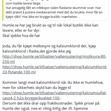
som hadde lavere farge.
Har antagelig fått en infeksjon siden flaskene skummer over. Har
aldri prøvd å justere meskevannet med det du brukte. Hvor får en
kjøpt slikt? Har ikke en brygge butikk i nærheten.
Humle.se har jeg brukt av og til når lokal butikk ikke kan
levere, eller er for dyr.
Skal sjekke hva de har
Joda, du får kjøpt melkesyre og kalsiumklorid der, kjøp
kalsiumklorid i flaske,det gjorde ikke jeg
http://shop.humle.se/tillsatser/vattenjustering/mjolksyra-80-
250-ml
http://shop.humle.se/tillsatser/vattenjustering/kalciumklorid-
33-flytande-100-ml
Kommer langt med kalsiumklorid når du ikke er humlehue,
men for sikkerhets skyld kan du legge til
http://shop.humle.se/tillsatser/vattenjustering/kalciumsulfat-
caso4-2-h2o-bryggerikvalitet-100-
Dersom det ikke drar opp fraktkostnader. Sjekk priser på
humle der også, noe er riktig billig der ift. hjemme