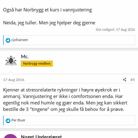
Også har Norbrygg et kurs i vannjustering
Neida, jeg tuller. Men jeg hjelper deg gjerne
Sist redigert:
17 Aug 2016
R
cjohansen
e
a
k
Mc.
s
Norbrygg-medlem
j
o
n
e
17 Aug 2016
#5
r
Kjenner at stressrelaterte rykninger i høyre øyekrok er i
:
anmarsj. Vannjustering er ikke i comfortsonen enda. Har
egentlig nok med humle og gjær enda. Men jeg kan sikkert
bestille de 3 "tingene" om jeg skulle få behov for å prøve.
R
Per Buer
e
a
k
Noget Undergjæret