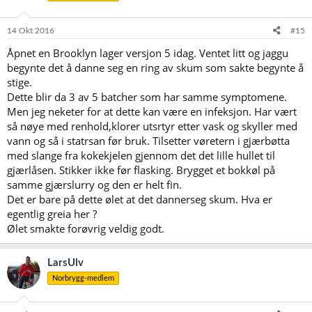
o
n
e
14 Okt 2016
#15
r
Åpnet en Brooklyn lager versjon 5 idag. Ventet litt og jaggu
:
begynte det å danne seg en ring av skum som sakte begynte å
stige.
Dette blir da 3 av 5 batcher som har samme symptomene.
Men jeg neketer for at dette kan være en infeksjon. Har vært
så nøye med renhold,klorer utsrtyr etter vask og skyller med
vann og så i statrsan før bruk. Tilsetter vøretern i gjærbøtta
med slange fra kokekjelen gjennom det det lille hullet til
gjærlåsen. Stikker ikke før flasking. Brygget et bokkøl på
samme gjærslurry og den er helt fin.
Det er bare på dette ølet at det dannerseg skum. Hva er
egentlig greia her ?
Ølet smakte forøvrig veldig godt.
LarsUlv
Norbrygg-medlem