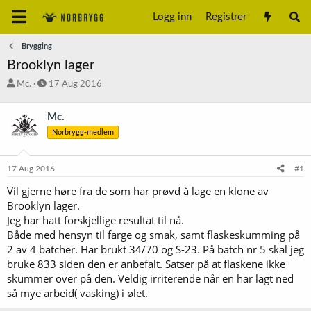
Logg inn
Registrer
Brygging
Brooklyn lager
T
S
Mc.
17 Aug 2016
r
t
å
a
Mc.
d
r
Norbrygg-medlem
s
t
t
d
a
a
17 Aug 2016
#1
r
t
t
o
Vil gjerne høre fra de som har prøvd å lage en klone av
e
Brooklyn lager.
r
Jeg har hatt forskjellige resultat til nå.
Både med hensyn til farge og smak, samt flaskeskumming på
2 av 4 batcher. Har brukt 34/70 og S-23. På batch nr 5 skal jeg
bruke 833 siden den er anbefalt. Satser på at flaskene ikke
skummer over på den. Veldig irriterende når en har lagt ned
så mye arbeid( vasking) i ølet.