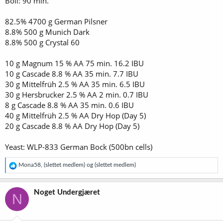
Boil: 90 min.
82.5% 4700 g German Pilsner
8.8% 500 g Munich Dark
8.8% 500 g Crystal 60
10 g Magnum 15 % AA 75 min. 16.2 IBU
10 g Cascade 8.8 % AA 35 min. 7.7 IBU
30 g Mittelfrüh 2.5 % AA 35 min. 6.5 IBU
30 g Hersbrucker 2.5 % AA 2 min. 0.7 IBU
8 g Cascade 8.8 % AA 35 min. 0.6 IBU
40 g Mittelfrüh 2.5 % AA Dry Hop (Day 5)
20 g Cascade 8.8 % AA Dry Hop (Day 5)
Yeast: WLP-833 German Bock (500bn cells)
R
Mona58
,
(slettet medlem)
og
(slettet medlem)
e
a
k
Noget Undergjæret
N
s
j
o
n