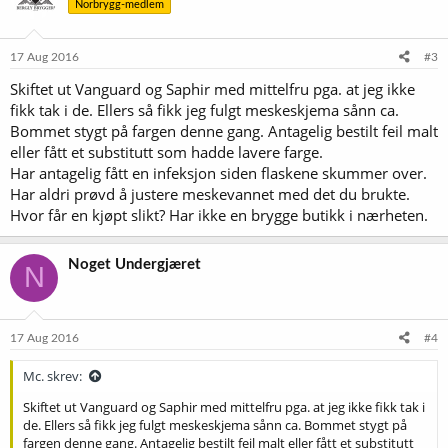
Norbrygg-medlem
j
o
n
e
17 Aug 2016
#3
r
Skiftet ut Vanguard og Saphir med mittelfru pga. at jeg ikke
:
fikk tak i de. Ellers så fikk jeg fulgt meskeskjema sånn ca.
Bommet stygt på fargen denne gang. Antagelig bestilt feil malt
eller fått et substitutt som hadde lavere farge.
Har antagelig fått en infeksjon siden flaskene skummer over.
Har aldri prøvd å justere meskevannet med det du brukte.
Hvor får en kjøpt slikt? Har ikke en brygge butikk i nærheten.
Noget Undergjæret
N
17 Aug 2016
#4
Mc. skrev:
Skiftet ut Vanguard og Saphir med mittelfru pga. at jeg ikke fikk tak i
de. Ellers så fikk jeg fulgt meskeskjema sånn ca. Bommet stygt på
fargen denne gang. Antagelig bestilt feil malt eller fått et substitutt