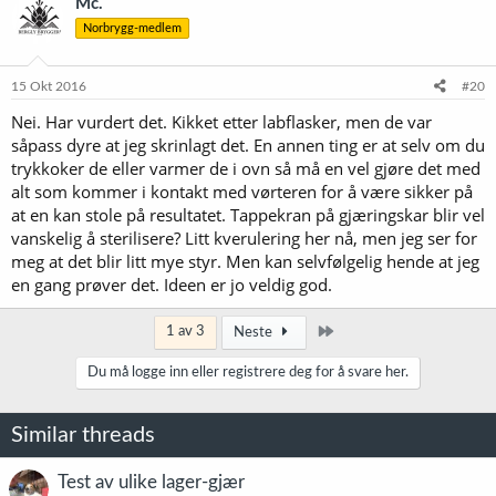
Mc.
Norbrygg-medlem
15 Okt 2016
#20
Nei. Har vurdert det. Kikket etter labflasker, men de var
såpass dyre at jeg skrinlagt det. En annen ting er at selv om du
trykkoker de eller varmer de i ovn så må en vel gjøre det med
alt som kommer i kontakt med vørteren for å være sikker på
at en kan stole på resultatet. Tappekran på gjæringskar blir vel
vanskelig å sterilisere? Litt kverulering her nå, men jeg ser for
meg at det blir litt mye styr. Men kan selvfølgelig hende at jeg
en gang prøver det. Ideen er jo veldig god.
Siste
1 av 3
Neste
Du må logge inn eller registrere deg for å svare her.
Similar threads
Test av ulike lager-gjær