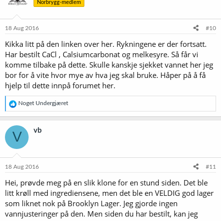
Norbrygg-medlem
18 Aug 2016
#10
Kikka litt på den linken over her. Rykningene er der fortsatt.
Har bestilt CaCl , Calsiumcarbonat og melkesyre. Så får vi
komme tilbake på dette. Skulle kanskje sjekket vannet her jeg
bor for å vite hvor mye av hva jeg skal bruke. Håper på å få
hjelp til dette innpå forumet her.
R
Noget Undergjæret
e
a
k
vb
V
s
j
o
n
e
18 Aug 2016
#11
r
Hei, prøvde meg på en slik klone for en stund siden. Det ble
:
litt krøll med ingrediensene, men det ble en VELDIG god lager
som liknet nok på Brooklyn Lager. Jeg gjorde ingen
vannjusteringer på den. Men siden du har bestilt, kan jeg