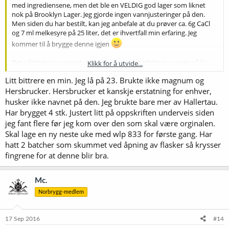
med ingrediensene, men det ble en VELDIG god lager som liknet
Mash: 75 min. at 65°C
nok på Brooklyn Lager. Jeg gjorde ingen vannjusteringer på den.
PB: 1.046
Men siden du har bestilt, kan jeg anbefale at du prøver ca. 6g CaCl
Boil: 90 min.
og 7 ml melkesyre på 25 liter, det er ihvertfall min erfaring. Jeg
kommer til å brygge denne igjen
82.5% 4700 g German Pilsner
8.8% 500 g Munich Dark
Det viktigste er uansett god gjærstarter og pitching av gjær på lav
8.8% 500 g Crystal 60
Klikk for å utvide...
temperatur.
Litt bittrere en min. Jeg lå på 23. Brukte ikke magnum og
10 g Magnum 15 % AA 75 min. 16.2 IBU
Quoth meg:
Hersbrucker. Hersbrucker et kanskje erstatning for enhver,
10 g Cascade 8.8 % AA 35 min. 7.7 IBU
30 g Mittelfrüh 2.5 % AA 35 min. 6.5 IBU
husker ikke navnet på den. Jeg brukte bare mer av Hallertau.
"Var godt fornøyd med denne, basert på oppskriften over. Den ble
30 g Hersbrucker 2.5 % AA 2 min. 0.7 IBU
Har brygget 4 stk. Justert litt på oppskriften underveis siden
ganske lik originalen, selv om jeg brukte WLP-802 (833 var ikke
8 g Cascade 8.8 % AA 35 min. 0.6 IBU
jeg fant flere før jeg kom over den som skal være orginalen.
tilgjengelig) og manglet et par humletyper. Derav navnet Borklyn."
40 g Mittelfrüh 2.5 % AA Dry Hop (Day 5)
Skal lage en ny neste uke med wlp 833 for første gang. Har
20 g Cascade 8.8 % AA Dry Hop (Day 5)
hatt 2 batcher som skummet ved åpning av flasker så krysser
Navn: Borklyn
Type: American Lager
fingrene for at denne blir bra.
Yeast: WLP-833 German Bock (500bn cells)
Batch size: 25 l
OG: 1.051 FG: 1.012 ABV: 5.2% IBU: 31 (Tinseth)
Mc.
Mash: 75 min. at 65°C
Norbrygg-medlem
PB: 1.046
Boil: 90 min.
17 Sep 2016
#14
82.5% 4700 g German Pilsner