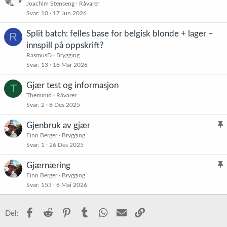
Joachim Stenseng
Råvarer
Svar
10
17 Jun 2026
Split batch: felles base for belgisk blonde + lager –
R
innspill på oppskrift?
RasmusD
Brygging
Svar
13
18 Mar 2026
Gjær test og informasjon
T
Theminid
Råvarer
Svar
2
8 Des 2025
Gjenbruk av gjær
l
Finn Berger
Brygging
Svar
1
26 Des 2025
i
s
Gjærnæring
t
l
Finn Berger
Brygging
r
Svar
153
6 Mai 2026
i
e
s
t
t
Facebook
Reddit
Pinterest
Tumblr
WhatsApp
E-post
Link
Del:
r