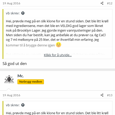
e
19 Aug 2016
#12
r
:
vb skrev:
Hei, prøvde meg på en slik klone for en stund siden. Det ble litt krøll
med ingrediensene, men det ble en VELDIG god lager som liknet
nok på Brooklyn Lager. Jeg gjorde ingen vannjusteringer på den.
Men siden du har bestilt, kan jeg anbefale at du prøver ca. 6g CaCl
og 7 ml melkesyre på 25 liter, det er ihvertfall min erfaring. Jeg
kommer til å brygge denne igjen
Det viktigste er uansett god gjærstarter og pitching av gjær på lav
Klikk for å utvide...
temperatur.
Så god ut den
Quoth meg:
Mc.
"Var godt fornøyd med denne, basert på oppskriften over. Den ble
ganske lik originalen, selv om jeg brukte WLP-802 (833 var ikke
Norbrygg-medlem
tilgjengelig) og manglet et par humletyper. Derav navnet Borklyn."
19 Aug 2016
Navn: Borklyn
#13
Type: American Lager
vb skrev:
Batch size: 25 l
OG: 1.051 FG: 1.012 ABV: 5.2% IBU: 31 (Tinseth)
Hei, prøvde meg på en slik klone for en stund siden. Det ble litt krøll