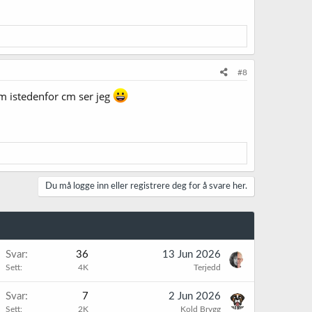
#8
mm istedenfor cm ser jeg
Du må logge inn eller registrere deg for å svare her.
Svar
36
13 Jun 2026
Sett
4K
Terjedd
Svar
7
2 Jun 2026
Sett
2K
Kold Brygg