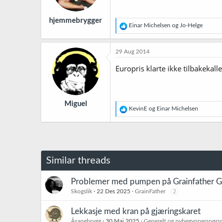
hjemmebrygger
R
Einar Michelsen
og
Jo-Helge
e
a
k
29 Aug 2014
s
j
Europris klarte ikke tilbakeka
o
n
e
r
Miguel
:
R
KevinE
og
Einar Michelsen
e
a
k
s
j
o
Similar threads
n
e
r
Problemer med pumpen på Grainfather G30
:
Skogslik
22 Des 2025
GrainFather
2
Lekkasje med kran på gjæringskaret
Åsanebrygg
30 Mai 2025
Generelt og nybegynnerspørs