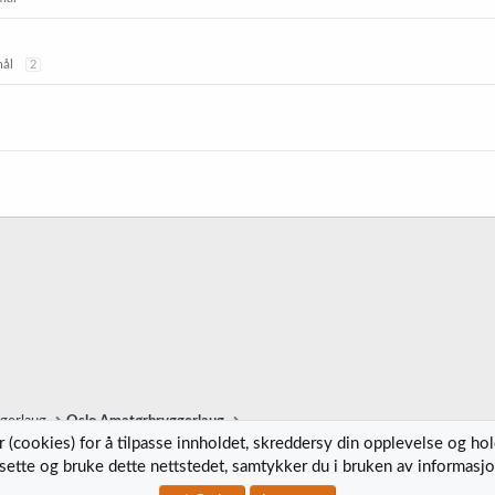
mål
2
ggerlaug
Oslo Amatørbryggerlaug
 (cookies) for å tilpasse innholdet, skreddersy din opplevelse og ho
tsette og bruke dette nettstedet, samtykker du i bruken av informasjo
Kontak