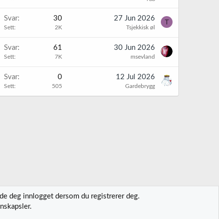
Svar
30
27 Jun 2026
T
Sett
2K
Tsjekkisk øl
Svar
61
30 Jun 2026
Sett
7K
msevland
Svar
0
12 Jul 2026
Sett
505
Gardebrygg
lde deg innlogget dersom du registrerer deg.
nskapsler.
t oss
Vilkår og regler
Personvernregler
Hjelp
Hjem
R
S