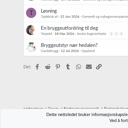
Løsning
T
Tsjekkisk øl
25 Jun 2026
Generelt og nybegynnerspørs
En bryggeutfordring til deg
Terjedd
18 Mar 2026
Andre begivenheter
2
3
4
Bryggeutstyr nær hedalen?
Gardebrygg
12 Jul 2026
Oppland
Facebook
Reddit
Pinterest
Tumblr
WhatsApp
E-post
Link
Del:
norbrygg.no
Forum
Norbrygg og generelt
Regionale bry
Dette nettstedet bruker informasjonskapsler
Ved å for
Norbrygg-default