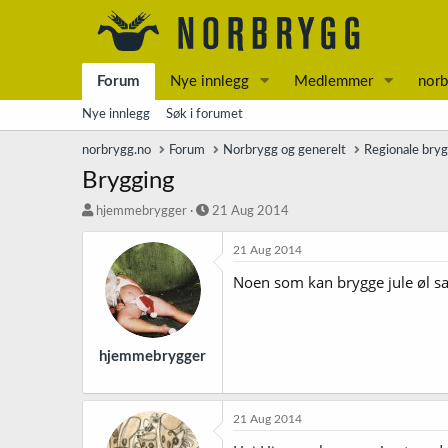
Forum
Nye innlegg
Medlemmer
norb
Nye innlegg
Søk i forumet
norbrygg.no
Forum
Norbrygg og generelt
Regionale bry
Brygging
T
S
hjemmebrygger
21 Aug 2014
r
t
å
a
21 Aug 2014
d
r
Noen som kan brygge jule øl 
s
t
t
d
a
a
r
t
t
o
hjemmebrygger
e
r
21 Aug 2014