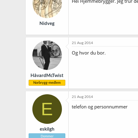
Hei Hjemmebrygger. Jeg trur de
Nidveg
21 Aug 2014
Og hvor du bor.
HåvardMcTwist
Norbrygg-medlem
21 Aug 2014
E
telefon og personnummer
eskilgh
Dommer