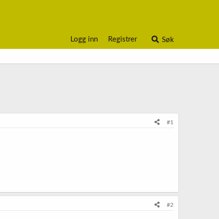
Logg inn
Registrer
Søk
#1
#2