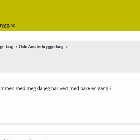
rygg.no
ggerlaug
Oslo Amatørbryggerlaug
sammen med meg da jeg har vert med bare en gang ?