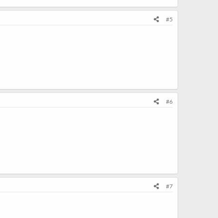
#5
#6
#7