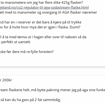
 to manometere om jeg har flere slike 425g flasker?
ggeland.no/co2-regulator-til-aga-sodastream-flaske.html
l ett med to manometer og overgang til AGA flasker næremer
tid har en i reserver er det bare å kjøre på til trykke
hov for å hvite hvor mye det er igjen i flaska. Dumt?
l å ta med tønna ut i hagen eller over til naboen så da
perfekt ut uansett.
ske før dere må re-fylle foresten?
er 200kr
ream flaskene helt..må bytte pakning mener jeg.på aga sine funker
 så kan du ha gass på 2 fat sammtidig.