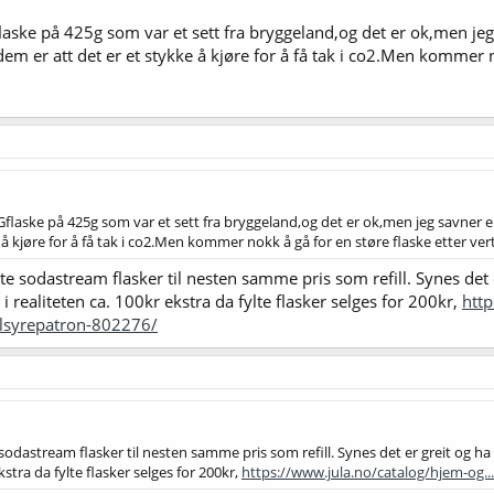
aske på 425g som var et sett fra bryggeland,og det er ok,men jeg 
em er att det er et stykke å kjøre for å få tak i co2.Men kommer no
flaske på 425g som var et sett fra bryggeland,og det er ok,men jeg savner en
 kjøre for å få tak i co2.Men kommer nokk å gå for en støre flaske etter vert.Tr
e sodastream flasker til nesten samme pris som refill. Synes det e
i realiteten ca. 100kr ekstra da fylte flasker selges for 200kr,
http
llsyrepatron-802276/
odastream flasker til nesten samme pris som refill. Synes det er greit og ha 
kstra da fylte flasker selges for 200kr,
https://www.jula.no/catalog/hjem-og..