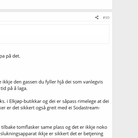
#10
pa på det.
ikkje den gassen du fyller hjå dei som vanlegvis
tid på å laga.
ks. i Elkjøp-butikkar og dei er såpass rimelege at dei
asker er det sikkert også greit med ei Sodastream-
r tilbake tomflasker same plass og det er ikkje noko
annslukningsapparat ikkje er sikkert det er betjening