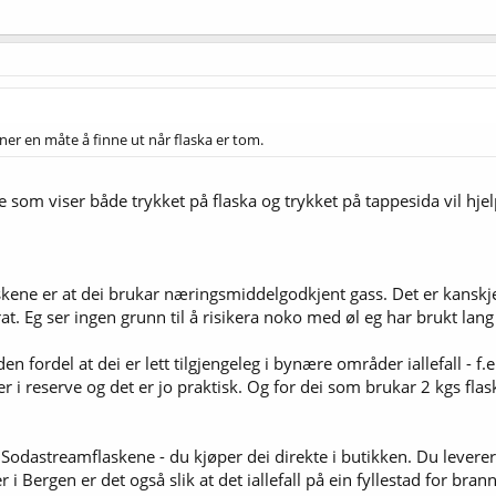
vner en måte å finne ut når flaska er tom.
som viser både trykket på flaska og trykket på tappesida vil hjel
kene er at dei brukar næringsmiddelgodkjent gass. Det er kanskje 
. Eg ser ingen grunn til å risikera noko med øl eg har brukt lang 
 fordel at dei er lett tilgjengeleg i bynære områder iallefall - f.e
asker i reserve og det er jo praktisk. Og for dei som brukar 2 kgs fl
d Sodastreamflaskene - du kjøper dei direkte i butikken. Du levere
er i Bergen er det også slik at det iallefall på ein fyllestad for br