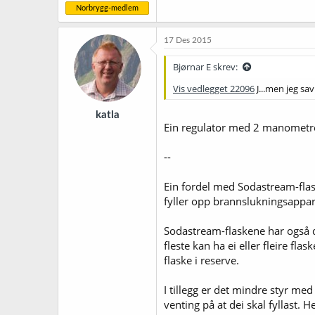
Norbrygg-medlem
17 Des 2015
Bjørnar E skrev:
Vis vedlegget 22096
J...men jeg sa
katla
Ein regulator med 2 manometre 
--
Ein fordel med Sodastream-flas
fyller opp brannslukningsapparat
Sodastream-flaskene har også den
fleste kan ha ei eller fleire fl
flaske i reserve.
I tillegg er det mindre styr me
venting på at dei skal fyllast. H