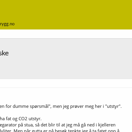
rygg.no
ske
en for dumme spørsmål", men jeg prøver meg her i "utstyr".
ha fat og CO2 utstyr.
arator på stua, så det blir til at jeg må gå ned i kjelleren
vliter. Men når gutta er på besøk tenkte jeg å ta fatet opp å