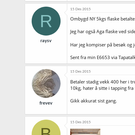
15 Des 2015
R
Ombygd NY 5kgs flaske betalte j
Jeg har også Aga flaske ved side
raysv
Har jeg kompiser på besøk og je
Sent fra min E6653 via Tapatal
15 Des 2015
Betaler stadig vekk 400 her i t
10kg, hater å sitte i tapping fra
Gikk akkurat sist gang.
frevev
15 Des 2015
B