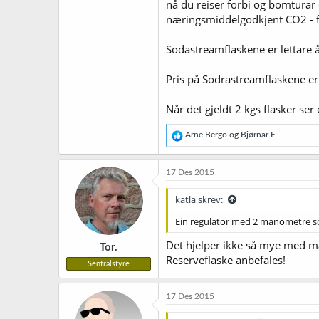
nå du reiser forbi og bomturar er
næringsmiddelgodkjent CO2 - fl
Sodastreamflaskene er lettare å
Pris på Sodrastreamflaskene er
Når det gjeldt 2 kgs flasker ser 
R
Arne Bergo
og
Bjørnar E
e
a
k
17 Des 2015
s
j
katla skrev:
o
n
Ein regulator med 2 manometre som
e
r
Det hjelper ikke så mye med ma
Tor.
:
Reserveflaske anbefales!
Sentralstyre
17 Des 2015