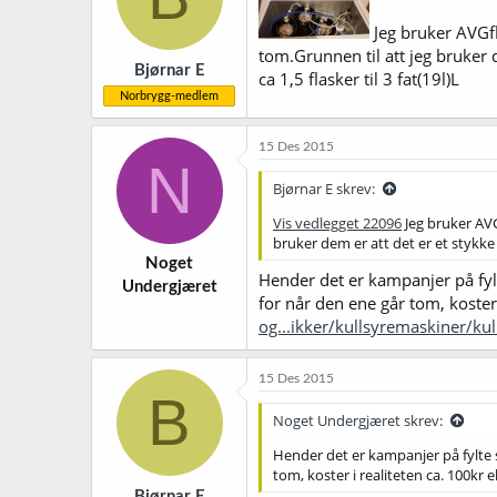
Jeg bruker AVGfl
tom.Grunnen til att jeg bruker d
Bjørnar E
ca 1,5 flasker til 3 fat(19l)L
Norbrygg-medlem
15 Des 2015
N
Bjørnar E skrev:
Vis vedlegget 22096
Jeg bruker AVG
bruker dem er att det er et stykke å
Noget
Hender det er kampanjer på fylt
Undergjæret
for når den ene går tom, koster 
og...ikker/kullsyremaskiner/ku
15 Des 2015
B
Noget Undergjæret skrev:
Hender det er kampanjer på fylte s
tom, koster i realiteten ca. 100kr e
Bjørnar E