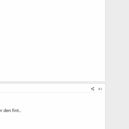
#2
 den fint..