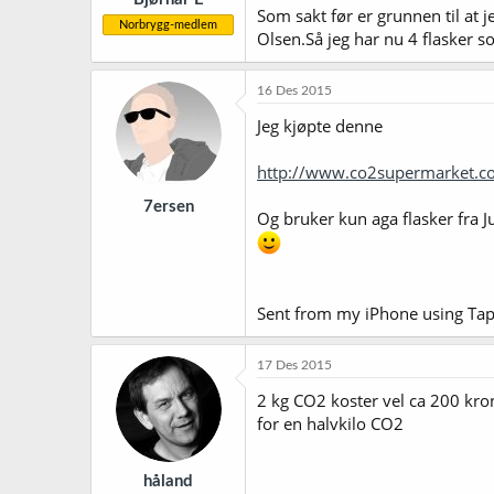
Som sakt før er grunnen til at 
Norbrygg-medlem
Olsen.Så jeg har nu 4 flasker 
16 Des 2015
Jeg kjøpte denne
http://www.co2supermarket.co.
7ersen
Og bruker kun aga flasker fra Ju
Sent from my iPhone using Tap
17 Des 2015
2 kg CO2 koster vel ca 200 krone
for en halvkilo CO2
håland