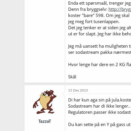
Enda ett spørsmaål, trenger jeg
Denn fra bryggselv:
http://bry
koster "bare" 598. Om jeg ska
jeg meg fort tusenlappen.
Det jeg tenker er at siden jeg al
ut er for slapt. Jeg har ikke be
Jeg må uansett ha muligheten ti
ser sodastream pakka nærmest 
Hvor lenge har dere en 2 KG fla
Skål
15 Des 2015
Di har kun aga sin på jula.kost
Sodastream har di ikke lenger..
Regulatoren passer ikke sodast
TazzaT
Du kan sette på en Y på gass ut