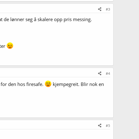
#3
at de lønner seg å skalere opp pris messing.
iter
#4
 for den hos firesafe.
kjempegreit. Blir nok en
#5