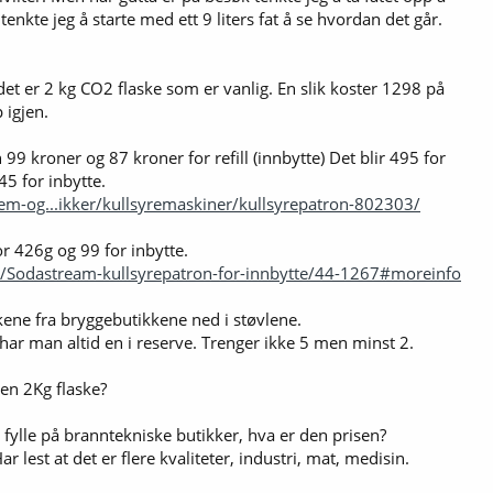
tenkte jeg å starte med ett 9 liters fat å se hvordan det går.
det er 2 kg CO2 flaske som er vanlig. En slik koster 1298 på
 igjen.
99 kroner og 87 kroner for refill (innbytte) Det blir 495 for
45 for inbytte.
jem-og...ikker/kullsyremaskiner/kullsyrepatron-802303/
r 426g og 99 for inbytte.
/Sodastream-kullsyrepatron-for-innbytte/44-1267#moreinfo
skene fra bryggebutikkene ned i støvlene.
har man altid en i reserve. Trenger ikke 5 men minst 2.
en 2Kg flaske?
å fylle på branntekniske butikker, hva er den prisen?
r lest at det er flere kvaliteter, industri, mat, medisin.