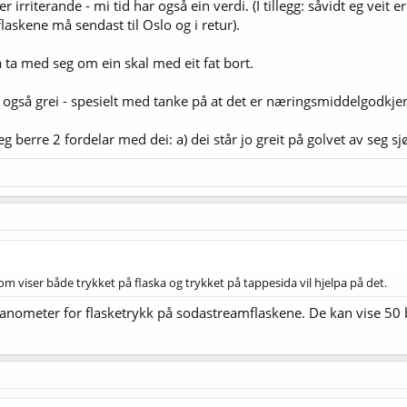
 irriterande - mi tid har også ein verdi. (I tillegg: såvidt eg veit e
askene må sendast til Oslo og i retur).
 ta med seg om ein skal med eit fat bort.
 også grei - spesielt med tanke på at det er næringsmiddelgodkjen
eg berre 2 fordelar med dei: a) dei står jo greit på golvet av seg sj
 viser både trykket på flaska og trykket på tappesida vil hjelpa på det.
nometer for flasketrykk på sodastreamflaskene. De kan vise 50 b