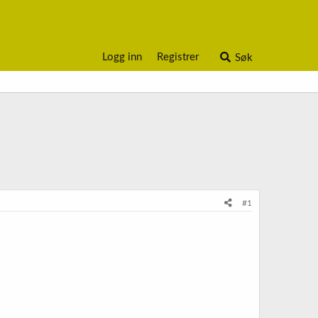
Logg inn
Registrer
Søk
#1