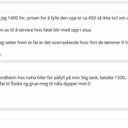
eg 1400 for, prisen for å fylle den opp er ca 450 så ikke tvil om 
n av til å servere hvis fatet blir med opp i stua.
g setter frem et fat er det overraskende hvor fort de tømmer 9 l
k
rondheim hos noha tiller for påfyll på min 5kg tank, betalte 1300,-
 fat til flaske og grue meg til nåla dypper mot 0.