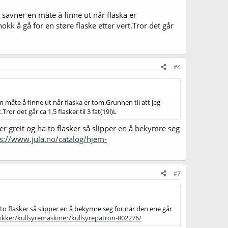
savner en måte å finne ut når flaska er
kk å gå for en støre flaske etter vert.Tror det går
#6
 måte å finne ut når flaska er tom.Grunnen til att jeg
or det går ca 1,5 flasker til 3 fat(19l)L
r greit og ha to flasker så slipper en å bekymre seg
s://www.jula.no/catalog/hjem-
#7
to flasker så slipper en å bekymre seg for når den ene går
.ikker/kullsyremaskiner/kullsyrepatron-802276/