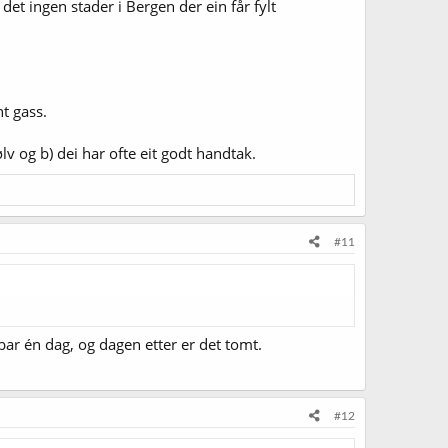
r det ingen stader i Bergen der ein får fylt
t gass.
ølv og b) dei har ofte eit godt handtak.
#11
ar én dag, og dagen etter er det tomt.
#12