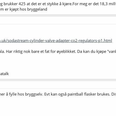
jeg brukker 425 at det er et stykke å kjøre.For meg er det 18,3 m
som er kjøpt hos bryggeland
uk/sodastream-cylinder-valve-adapter-co2-regulators-p1.html
la. Har riktig nok bare et fat for øyeblikket. Da kan du kjøpe "vanl
atalk
r å fylle hos bryggselv. Evt kan også paintball flasker brukes. Dis