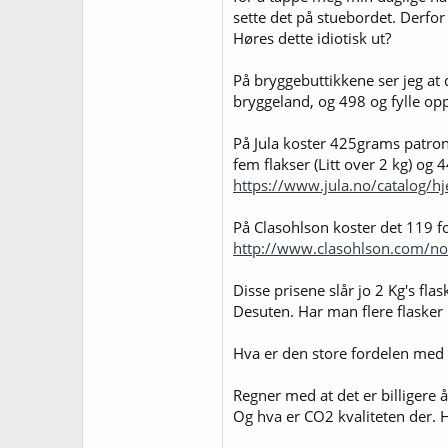
sette det på stuebordet. Derfor 
Høres dette idiotisk ut?
På bryggebuttikkene ser jeg at 
bryggeland, og 498 og fylle opp
På Jula koster 425grams patron 
fem flakser (Litt over 2 kg) og 4
https://www.jula.no/catalog/h
På Clasohlson koster det 119 fo
http://www.clasohlson.com/no
Disse prisene slår jo 2 Kg's fla
Desuten. Har man flere flasker 
Hva er den store fordelen med 
Regner med at det er billigere 
Og hva er CO2 kvaliteten der. Ha