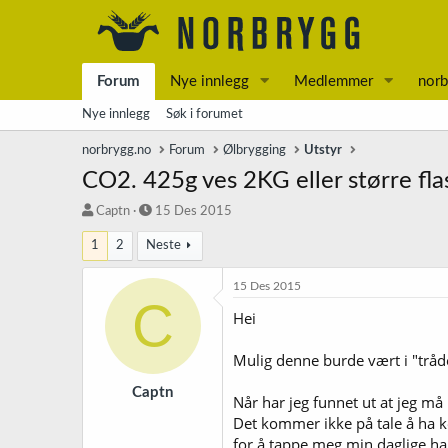
Forum
Nye innlegg
Medlemmer
norb
Nye innlegg
Søk i forumet
norbrygg.no
Forum
Ølbrygging
Utstyr
CO2. 425g ves 2KG eller større fla
T
S
Captn
15 Des 2015
r
t
1
2
Neste
å
a
d
r
s
t
15 Des 2015
C
t
d
Hei
a
a
r
t
t
o
Mulig denne burde vært i "tråd
e
r
Captn
Når har jeg funnet ut at jeg må 
Det kommer ikke på tale å ha keg
for å tappe meg min daglige hal