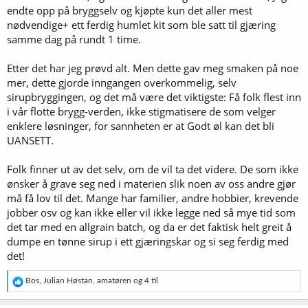
endte opp på bryggselv og kjøpte kun det aller mest
nødvendige+ ett ferdig humlet kit som ble satt til gjæring
samme dag på rundt 1 time.
Etter det har jeg prøvd alt. Men dette gav meg smaken på noe
mer, dette gjorde inngangen overkommelig, selv
sirupbryggingen, og det må være det viktigste: Få folk flest inn
i vår flotte brygg-verden, ikke stigmatisere de som velger
enklere løsninger, for sannheten er at Godt øl kan det bli
UANSETT.
Folk finner ut av det selv, om de vil ta det videre. De som ikke
ønsker å grave seg ned i materien slik noen av oss andre gjør
må få lov til det. Mange har familier, andre hobbier, krevende
jobber osv og kan ikke eller vil ikke legge ned så mye tid som
det tar med en allgrain batch, og da er det faktisk helt greit å
dumpe en tønne sirup i ett gjæringskar og si seg ferdig med
det!
R
Bos
,
Julian Høstan
,
amatøren
og 4 til
e
a