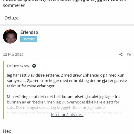
sommeren.
-Deluze
Erlendso
Dommer
12 Mai 2015
#6
Deluze skrev:
Jeg har satt 3 av disse settene. 2 med Brew Enhancer og 1 med kun
spraymalt. Gjæren som følger med er brukt,og denne gjærer ganske
raskt ut fra mine erfaringer.
Min erfaring er at det er et helt kurant ølsett. Ja, ølet jeg lager fra
bunnen av er "bedre", men jeg vil overhodet ikke kalle ølsett for
sats. Det må også sies at jeg brygget disse før jeg hadde
temperaturstyrt fermentering, og 2 brygg ble satt om sommeren.
Klikk for å utvide...
-Deluze
Hei;