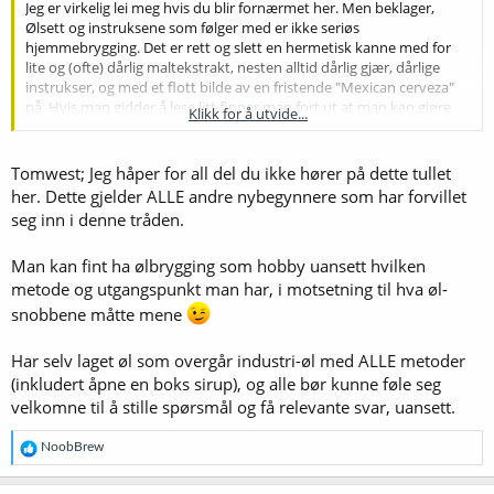
Jeg er virkelig lei meg hvis du blir fornærmet her. Men beklager,
Ølsett og instruksene som følger med er ikke seriøs
hjemmebrygging. Det er rett og slett en hermetisk kanne med for
lite og (ofte) dårlig maltekstrakt, nesten alltid dårlig gjær, dårlige
instrukser, og med et flott bilde av en fristende "Mexican cerveza"
på. Hvis man gidder å lese litt finner man fort ut at man kan gjøre
Klikk for å utvide...
det bedre og enklere med spraymalt, spesialmalt, ordentlig gjær, og
ordentlig humle.
Tomwest; Jeg håper for all del du ikke hører på dette tullet
Prøv å søk på "prisbelønnte oppskrifter", og se hvor mange som er
her. Dette gjelder ALLE andre nybegynnere som har forvillet
basert på ølsett.
seg inn i denne tråden.
Ølsett eller ikke i fremtiden, dette blir min siste post i denne tråden.
Man kan fint ha ølbrygging som hobby uansett hvilken
Lykke til
metode og utgangspunkt man har, i motsetning til hva øl-
snobbene måtte mene
Har selv laget øl som overgår industri-øl med ALLE metoder
(inkludert åpne en boks sirup), og alle bør kunne føle seg
velkomne til å stille spørsmål og få relevante svar, uansett.
R
NoobBrew
e
a