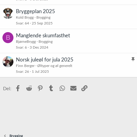
e
t
Bryggeplan 2025
Kold Brygg
Brygging
Svar
64
25 Sep 2025
Manglende skumfasthet
B
BjørneBrygg
Brygging
Svar
6
3 Des 2024
Norsk juleøl for jula 2025
l
Finn Berger
Øltyper og øl generelt
Svar
26
1 Jul 2025
i
s
t
Facebook
Reddit
Pinterest
Tumblr
WhatsApp
E-post
Link
Del:
r
e
t
Brygging