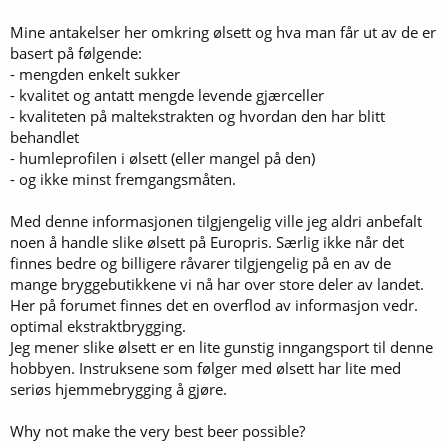
Mine antakelser her omkring ølsett og hva man får ut av de er
basert på følgende:
- mengden enkelt sukker
- kvalitet og antatt mengde levende gjærceller
- kvaliteten på maltekstrakten og hvordan den har blitt
behandlet
- humleprofilen i ølsett (eller mangel på den)
- og ikke minst fremgangsmåten.
Med denne informasjonen tilgjengelig ville jeg aldri anbefalt
noen å handle slike ølsett på Europris. Særlig ikke når det
finnes bedre og billigere råvarer tilgjengelig på en av de
mange bryggebutikkene vi nå har over store deler av landet.
Her på forumet finnes det en overflod av informasjon vedr.
optimal ekstraktbrygging.
Jeg mener slike ølsett er en lite gunstig inngangsport til denne
hobbyen. Instruksene som følger med ølsett har lite med
seriøs hjemmebrygging å gjøre.
Why not make the very best beer possible?