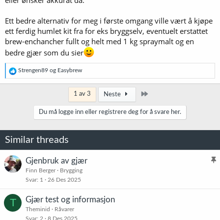
Ett bedre alternativ for meg i første omgang ville vært å kjøpe
ett ferdig humlet kit fra for eks bryggselv, eventuelt erstattet
brew-enchancher fullt og helt med 1 kg spraymalt og en
bedre gjær som du sier
R
Strengen89
og
Easybrew
e
a
k
Siste
1 av 3
Neste
s
j
Du må logge inn eller registrere deg for å svare her.
o
n
e
Similar threads
r
:
Gjenbruk av gjær
l
Finn Berger
Brygging
Svar
1
26 Des 2025
i
s
Gjær test og informasjon
T
t
Theminid
Råvarer
r
Svar
2
8 Des 2025