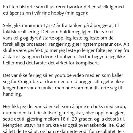
En liten historie som illustrerer hvorfor det er så viktig med
ett åpent sinn i vår fine hobby (min egen):
Selv gikk minimum 1,5 -2 år fra tanken på å brygge øl, til
faktisk realisering. Det som holdt meg igjen: Det virket
vanskelig og dyrt å starte opp. Jeg leste og leste om de
forskjellige prosesser, rengjøring, gjæringstemperatur osv. Alt
skulle være perfekt. Jo mer jeg leste jo lenger følte jeg meg fra
å starte i gang med denne hobbyen. Derfor begynte jeg ikke
heller med det første, det virket for komplisert.
Det var ikke før jeg så en youtube video med en som kaller
seg for Craigtube, at drømmen om å brygge sitt eget øl ikke
lenger bare var en tanke, men noe som manifisterte seg til
handling.
Her fikk jeg det var så enkelt som å åpne en boks med sirup,
dumpe den i ett desinfisert gjæringskar, hive oppi noe gjær,
sette det til gjæring mellom 18 til 23 grader, og la det stå til.
Mengden utstyr han brukte var også overraskende lite, Gud
så lett dette så ut, og han reklamerte godt for resultatet; Jeg