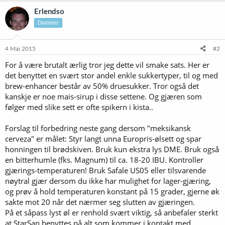
Erlendso
Dommer
4 Mai 2015
#2
For å være brutalt ærlig tror jeg dette vil smake sats. Her er
det benyttet en svært stor andel enkle sukkertyper, til og med
brew-enhancer består av 50% druesukker. Tror også det
kanskje er noe mais-sirup i disse settene. Og gjæren som
følger med slike sett er ofte spikern i kista..
Forslag til forbedring neste gang dersom "meksikansk
cerveza" er målet: Styr langt unna Europris-ølsett og spar
honningen til brødskiven. Bruk kun ekstra lys DME. Bruk også
en bitterhumle (fks. Magnum) til ca. 18-20 IBU. Kontroller
gjærings-temperaturen! Bruk Safale US05 eller tilsvarende
nøytral gjær dersom du ikke har mulighet for lager-gjæring,
og prøv å hold temperaturen konstant på 15 grader, gjerne øk
sakte mot 20 når det nærmer seg slutten av gjæringen.
På et såpass lyst øl er renhold svært viktig, så anbefaler sterkt
at StarSan benyttes på alt som kommer i kontakt med