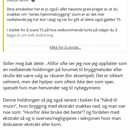
Deluze skrev:
Dine antakelser her er jo også i aller høyeste grad preget av at du
snakker om "seriøs hjemmebrygging" (som er av det mer
nedlatende jeg har lest i dag) og tar for gitt at dette også gjelder TS.
I stedet for å svare TS på hva vedkommende lurte på velger du å
legge ut om helt andre ting.
Hvorfor ikke lage best mulig øl spør du. Vel, hva om en ikke har tid,
Klikk for å utvide...
lyst, økonomi, eller interesse i å brygge fra bunnen av?
For min del var ølsett en flott inngangsbillett til ølbrygging. Jeg
Stiller meg bak dette . Altfor ofte ser jeg noe jeg oppfatter som
trengte lite utstyr, det var få ting å huske på/følge med på, og
en nedlatende holdninger på forumet til bryggmetoder eller
resultatet ble faktisk veldig godt. Selv med 1,8kg ferdighumlet
skulle det være valg av råvarer (for eksempel). Det er sikkert
ekstrakt, 750 gram sukker og "drittgjær".
velment, men det hjelper som oftest ikke den som spør,
spesielt hvis man henvender seg til nybegynnere.
Jeg håper at du kun forsøkte å gi TS noen tips, men jeg reagerte på
måten du gjorde det på.
Denne holdningen så jeg også senest i boken fra "hånd til
-Deluze
munn", hvor brygging med ekstrakt snakkes ned, og man sier
noe som: "Hvorfor ikke bruke det beste"? og fordelen med
ekstrakt så og si overses/negligsjeres i seksjonen hvor man
diskuterer ekstrakt eller korn.