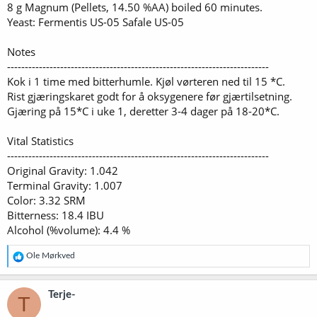
8 g Magnum (Pellets, 14.50 %AA) boiled 60 minutes.
Yeast: Fermentis US-05 Safale US-05
Notes
--------------------------------------------------------------------------
Kok i 1 time med bitterhumle. Kjøl vørteren ned til 15 *C.
Rist gjæringskaret godt for å oksygenere før gjærtilsetning.
Gjæring på 15*C i uke 1, deretter 3-4 dager på 18-20*C.
Vital Statistics
--------------------------------------------------------------------------
Original Gravity: 1.042
Terminal Gravity: 1.007
Color: 3.32 SRM
Bitterness: 18.4 IBU
Alcohol (%volume): 4.4 %
R
Ole Mørkved
e
a
k
Terje-
T
s
j