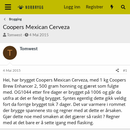
Logg inn
Registrer
Brygging
Coopers Mexican Cerveza
T
S
Tomwest
4 Mai 2015
r
t
å
a
Tomwest
T
d
r
s
t
t
d
a
a
4 Mai 2015
#1
r
t
t
o
Hei, har brygget Coopers Mexican Cerveza, med 1 kg Coopers
e
Brew Enhancer 2, 500 gram honning og gjæret som fulgte
r
med. OG1044 etter fire dager er brygget på 1006 og går da
utifra at det er ferdig brygget. Syntes egentlig dette gikk veldig
fort da forrige brygget tok 7 dager. Det var varmere i rommet
der brygge spannene sto og regner med at dette er årsaken.
Gjør dette noe med smaken at det gjærer så raskt ? Regner
med at det bare er å sette igang med flasking.