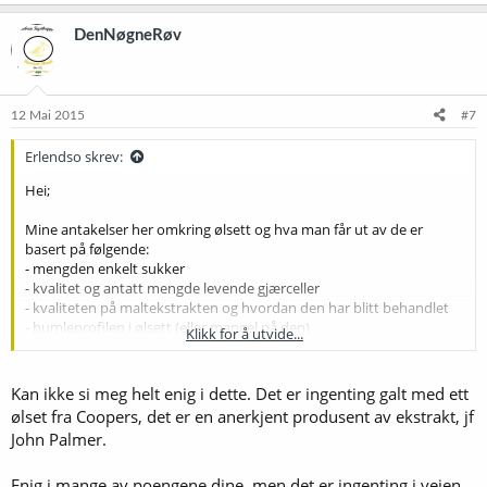
DenNøgneRøv
12 Mai 2015
#7
Erlendso skrev:
Hei;
Mine antakelser her omkring ølsett og hva man får ut av de er
basert på følgende:
- mengden enkelt sukker
- kvalitet og antatt mengde levende gjærceller
- kvaliteten på maltekstrakten og hvordan den har blitt behandlet
- humleprofilen i ølsett (eller mangel på den)
Klikk for å utvide...
- og ikke minst fremgangsmåten.
Med denne informasjonen tilgjengelig ville jeg aldri anbefalt noen å
Kan ikke si meg helt enig i dette. Det er ingenting galt med ett
handle slike ølsett på Europris. Særlig ikke når det finnes bedre og
ølset fra Coopers, det er en anerkjent produsent av ekstrakt, jf
billigere råvarer tilgjengelig på en av de mange bryggebutikkene vi
John Palmer.
nå har over store deler av landet. Her på forumet finnes det en
overflod av informasjon vedr. optimal ekstraktbrygging.
Enig i mange av poengene dine, men det er ingenting i veien
Jeg mener slike ølsett er en lite gunstig inngangsport til denne