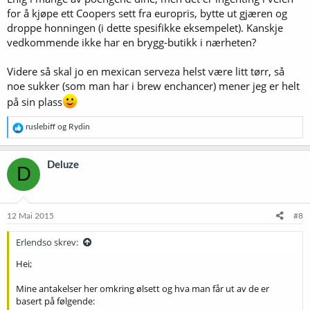
hobbyen. Instruksene som følger med ølsett har lite med seriøs
for å kjøpe ett Coopers sett fra europris, bytte ut gjæren og
hjemmebrygging å gjøre.
droppe honningen (i dette spesifikke eksempelet). Kanskje
vedkommende ikke har en brygg-butikk i nærheten?
Why not make the very best beer possible?
Videre så skal jo en mexican serveza helst være litt tørr, så
noe sukker (som man har i brew enchancer) mener jeg er helt
på sin plass
R
ruslebiff
og
Rydin
e
a
k
Deluze
D
s
j
o
n
e
12 Mai 2015
#8
r
:
Erlendso skrev:
Hei;
Mine antakelser her omkring ølsett og hva man får ut av de er
basert på følgende: