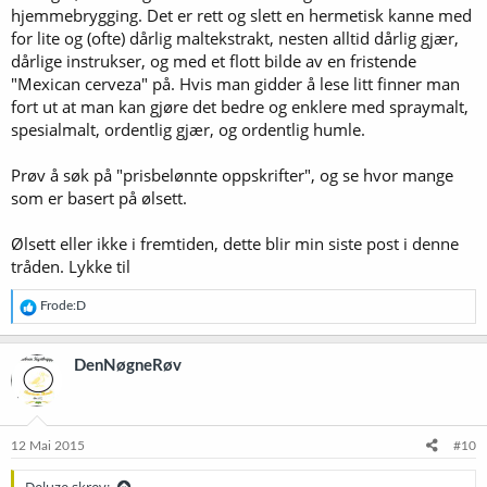
hjemmebrygging. Det er rett og slett en hermetisk kanne med
for lite og (ofte) dårlig maltekstrakt, nesten alltid dårlig gjær,
dårlige instrukser, og med et flott bilde av en fristende
"Mexican cerveza" på. Hvis man gidder å lese litt finner man
fort ut at man kan gjøre det bedre og enklere med spraymalt,
spesialmalt, ordentlig gjær, og ordentlig humle.
Prøv å søk på "prisbelønnte oppskrifter", og se hvor mange
som er basert på ølsett.
Ølsett eller ikke i fremtiden, dette blir min siste post i denne
tråden. Lykke til
R
Frode:D
e
a
k
DenNøgneRøv
s
j
o
n
e
12 Mai 2015
#10
r
: