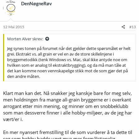
k
DenNøgneRøv
s
j
o
n
e
12 Mai 2015
#13
r
:
Morten Alver skrev:
Jeg synes tonen på forumet når det gjelder dette spørsmålet er helt
grei. Ekstrakt vs. all grain er vel en av de store skillelinjene i
bryggemetodikk (tenk Windows vs. Mac, skal ikke antyde noe om
hvilken som er analog til ekstraktbrygging), og da må man tåle at
det kan komme noen vennskapelige stikk mot de som gjør det på
den andre måten.
Klart man kan det. Nå snakker jeg kanskje bare for meg selv,
men holdningen fra mange all-grain bryggerne er i overkant
arrogant etter min mening, og minner om en snobbeklubb
som man dessverre finner i alle hobby-miljøer, av de jeg har
vært/er i.
En mer nyansert fremstilling til de som vurderer å ta dette til
seg som hobby hadde vært mye mer formålstjenelig.