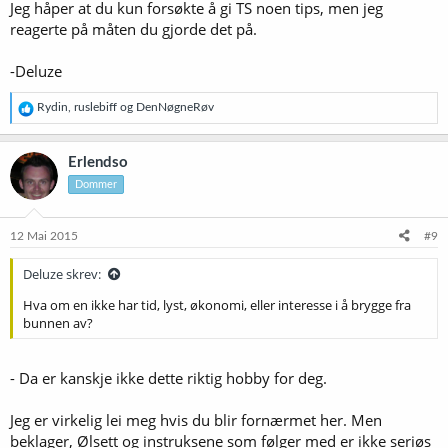
Jeg håper at du kun forsøkte å gi TS noen tips, men jeg
reagerte på måten du gjorde det på.
-Deluze
R
Rydin
,
ruslebiff
og
DenNøgneRøv
e
a
k
Erlendso
s
Dommer
j
o
n
e
12 Mai 2015
#9
r
:
Deluze skrev:
Hva om en ikke har tid, lyst, økonomi, eller interesse i å brygge fra
bunnen av?
- Da er kanskje ikke dette riktig hobby for deg.
Jeg er virkelig lei meg hvis du blir fornærmet her. Men
beklager, Ølsett og instruksene som følger med er ikke seriøs