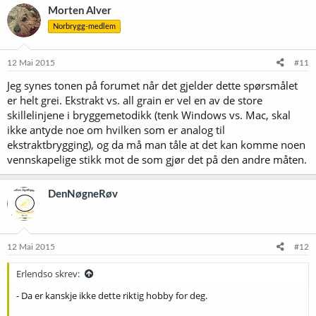
k
Morten Alver
s
Norbrygg-medlem
j
o
n
e
12 Mai 2015
#11
r
Jeg synes tonen på forumet når det gjelder dette spørsmålet
:
er helt grei. Ekstrakt vs. all grain er vel en av de store
skillelinjene i bryggemetodikk (tenk Windows vs. Mac, skal
ikke antyde noe om hvilken som er analog til
ekstraktbrygging), og da må man tåle at det kan komme noen
vennskapelige stikk mot de som gjør det på den andre måten.
DenNøgneRøv
12 Mai 2015
#12
Erlendso skrev:
- Da er kanskje ikke dette riktig hobby for deg.