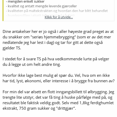
- mengden enkelt sukker
- kvalitet og antatt mengde levende gjærceller
- kvaliteten på maltekstrakten og hvordan den har blitt behandlet
- humleprofilen i ølsett (eller mangel på den)
Klikk for å utvide...
- og ikke minst fremgangsmåten.
Med denne informasjonen tilgjengelig ville jeg aldri anbefalt noen å
Dine antakelser her er jo også i aller høyeste grad preget av at
handle slike ølsett på Europris. Særlig ikke når det finnes bedre og
du snakker om "seriøs hjemmebrygging" (som er av det mer
billigere råvarer tilgjengelig på en av de mange bryggebutikkene vi
nedlatende jeg har lest i dag) og tar for gitt at dette også
nå har over store deler av landet. Her på forumet finnes det en
gjelder TS.
overflod av informasjon vedr. optimal ekstraktbrygging.
Jeg mener slike ølsett er en lite gunstig inngangsport til denne
hobbyen. Instruksene som følger med ølsett har lite med seriøs
I stedet for å svare TS på hva vedkommende lurte på velger
hjemmebrygging å gjøre.
du å legge ut om helt andre ting.
Why not make the very best beer possible?
Hvorfor ikke lage best mulig øl spør du. Vel, hva om en ikke
har tid, lyst, økonomi, eller interesse i å brygge fra bunnen av?
For min del var ølsett en flott inngangsbillett til ølbrygging. Jeg
trengte lite utstyr, det var få ting å huske på/følge med på, og
resultatet ble faktisk veldig godt. Selv med 1,8kg ferdighumlet
ekstrakt, 750 gram sukker og "drittgjær".