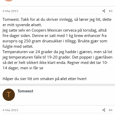
o
n
e
4 Mai 2015
#3
r
Tomwest. Takk for at du skriver innlegg, så lærer jeg litt, dette
:
er mitt syvende ølsett.
Jeg satte selv en Coopers Mexican cerveca på torsdag, altså
fire dager siden. Denne er satt med 1 kg brew enhancer fra
europris og 250 gram druesukker i tillegg. Brukte gjær som
fulgte med settet.
Temperaturen var 24 grader da jeg hadde i gjæren, men så lot
jeg temperaturen falle til 19-20 grader. Det popper i gjærlåsen
så det er helt sikkert ikke klart enda. Regner med det tar 10-
14 dager, men vi får se
Håper du sier litt om smaken på ølet etter hvert
Tomwest
T
4 Mai 2015
#4