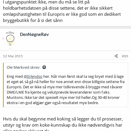
I utgangspunktet ikke, men du må se litt på
holdbarhetsdatoen på disse settene, det er ikke sikkert
omløpshastigheten til Europris er like god som en dedikert
bryggebutikk for å si det sånn
DenNøgneRøv
12 Mai 2015
#20
Ole Mørkved skrev:
Enig med
@Erlendso
her. Når man først skal ta seg bryet med å lage
et eget øl, så gå nå heller for noe annet enn disse billigste settene fra
Europris. Det er ikke så mye mer tidkrevende å brygge med råvarer
DME/LME fra kjente og velutprøvde leverandører som f.eks.
Muntons. Ikke tar det spesielt mye mer tid heller.Og 30-40 kroner
ekstra i en god ølgjær gjør også resultatet mye bedre.
Hvis du skal begynne med koking så legger du til prosesser,
utstyr og krav om koke-kunnskap du ikke nødvendigvis har
eller ønsker akkurat da.