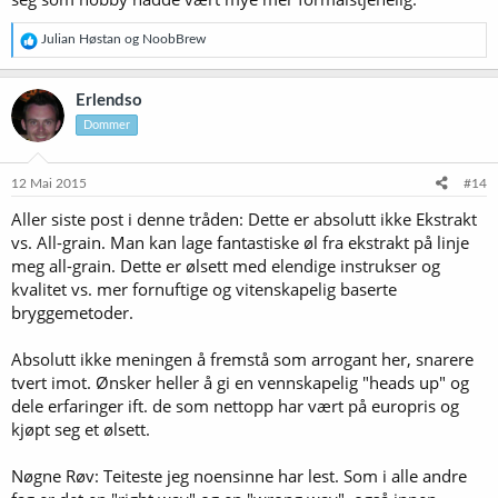
R
Julian Høstan
og
NoobBrew
e
a
k
Erlendso
s
Dommer
j
o
n
e
12 Mai 2015
#14
r
Aller siste post i denne tråden: Dette er absolutt ikke Ekstrakt
:
vs. All-grain. Man kan lage fantastiske øl fra ekstrakt på linje
meg all-grain. Dette er ølsett med elendige instrukser og
kvalitet vs. mer fornuftige og vitenskapelig baserte
bryggemetoder.
Absolutt ikke meningen å fremstå som arrogant her, snarere
tvert imot. Ønsker heller å gi en vennskapelig "heads up" og
dele erfaringer ift. de som nettopp har vært på europris og
kjøpt seg et ølsett.
Nøgne Røv: Teiteste jeg noensinne har lest. Som i alle andre