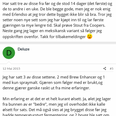
Har satt tre av disse fra før og de stod 14 dager (det første) og
de to andre i en uke. De ble begge gode, men jeg er nok enig
med Erlendso at jeg tror dette bygget ikke blir så bra. Tror jeg
setter noen nye sett som jeg har kjøpt inn til og lar første
gjæringen ta mye lengre tid. Skal prøve Stout fra Coopers.
Neste gang jeg lager en meksikansk variant så følger jeg
oppskriften ovenfor. Takk for tilbakemeldinger
Deluze
D
12 Mai 2015
#5
Jeg har satt 3 av disse settene. 2 med Brew Enhancer og 1
med kun spraymalt. Gjæren som følger med er brukt,og
denne gjærer ganske raskt ut fra mine erfaringer.
Min erfaring er at det er et helt kurant ølsett. Ja, ølet jeg lager
fra bunnen av er "bedre", men jeg vil overhodet ikke kalle
ølsett for sats. Det må også sies at jeg brygget disse før jeg
hadde temperaturstyrt fermentering, og 2 brygg ble satt om