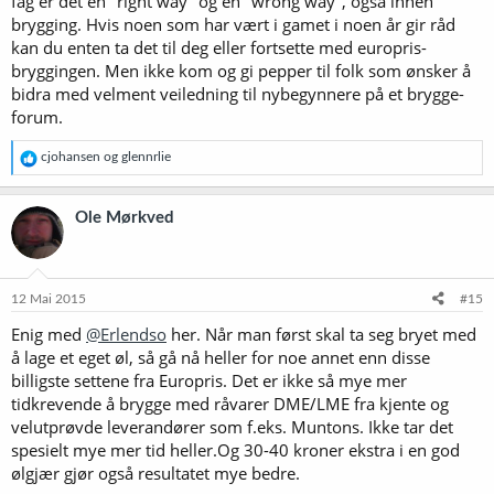
fag er det en "right way" og en "wrong way", også innen
brygging. Hvis noen som har vært i gamet i noen år gir råd
kan du enten ta det til deg eller fortsette med europris-
bryggingen. Men ikke kom og gi pepper til folk som ønsker å
bidra med velment veiledning til nybegynnere på et brygge-
forum.
R
cjohansen
og
glennrlie
e
a
k
Ole Mørkved
s
j
o
n
e
12 Mai 2015
#15
r
Enig med
@Erlendso
her. Når man først skal ta seg bryet med
:
å lage et eget øl, så gå nå heller for noe annet enn disse
billigste settene fra Europris. Det er ikke så mye mer
tidkrevende å brygge med råvarer DME/LME fra kjente og
velutprøvde leverandører som f.eks. Muntons. Ikke tar det
spesielt mye mer tid heller.Og 30-40 kroner ekstra i en god
ølgjær gjør også resultatet mye bedre.