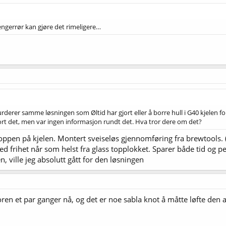
lengerrør kan gjøre det rimeligere…
rderer samme løsningen som Øltid har gjort eller å borre hull i G40 kjelen 
ort det, men var ingen informasjon rundt det. Hva tror dere om det?
pen på kjelen. Montert sveiseløs gjennomføring fra brewtools. (1,
frihet når som helst fra glass topplokket. Sparer både tid og p
, ville jeg absolutt gått for den løsningen
n et par ganger nå, og det er noe sabla knot å måtte løfte den av 