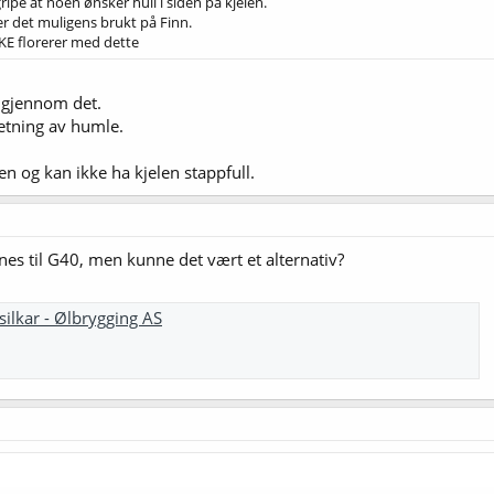
gripe at noen ønsker hull i siden på kjelen.
er det muligens brukt på Finn.
KKE florerer med dette
 gjennom det.
lsetning av humle.
n og kan ikke ha kjelen stappfull.
nes til G40, men kunne det vært et alternativ?
silkar - Ølbrygging AS