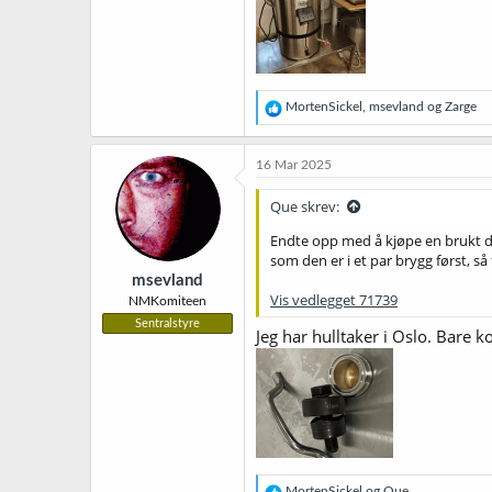
R
MortenSickel
,
msevland
og
Zarge
e
a
k
16 Mar 2025
s
j
Que skrev:
o
n
Endte opp med å kjøpe en brukt da
e
som den er i et par brygg først, så
r
msevland
:
Vis vedlegget 71739
NMKomiteen
Sentralstyre
Jeg har hulltaker i Oslo. Bare 
R
MortenSickel
og
Que