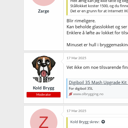
Helt ærlig kan jeg ikke fatte og be
Stållokket koster 1500, og du finn
Det er en grunn for at Internett I
Zarge
Blir rimeligere.
Kan beholde glasslokket og ser
Enklere å løfte av lokket for ti
Minuset er hull i bryggemaskine
17 Mar 2025
Vet ikke om noe tilsvarende fin
Digiboil 35 Mash Upgrade Kit 
Kold Brygg
For digiboil 35L
www.olbrygging.no
Moderator
17 Mar 2025
Z
Kold Brygg skrev: