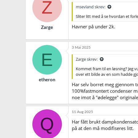
Z
msevland skrev:
Sliter litt med å se hvordan et for
Havner på under 2k.
Zarge
3 Mai 2025
E
Zarge skrev:
Kommet fram til en løsning? Jeg vu
over ett bilde av en som hadde gj
etheron
Har selv borret meg gjennom top
100%fastmontert condenser med 
noe imot å "ødelegge" originalen
11 Aug 2025
Q
Har fått brukt dampkondensatore
på at den må modifiseres litt.