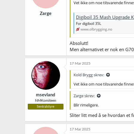
Vet ikke om noe tilsvarende finnes
Zarge
Digiboil 35 Mash Upgrade Ki
For digiboil 35L
www.olbrygging.no
Absolutt!
Men alternativet er nok en G70
17 Mar 2025
Kold Brygg skrev:
Vet ikke om noe tilsvarende finnes
msevland
Zarge skrev:
NMKomiteen
Blir rimeligere.
Sentralstyre
Sliter litt med å se hvordan et 
17 Mar 2025