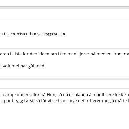
 i siden, mister du mye bryggevolum.
ren i kista for den ideen om ikke man kjører på med en kran, men 
il volumet har gått ned.
 dampkondensator på Finn, så nå er planen å modifisere lokket m
t par brygg først, så får vi se hvor mye det irriterer meg å måtte l