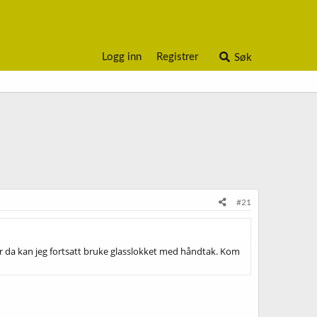
Logg inn
Registrer
Søk
#21
for da kan jeg fortsatt bruke glasslokket med håndtak. Kom