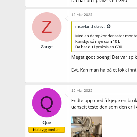
Da har du i praksis en G30
15 Mar 2025
Z
msevland skrev:
Med en dampkondensator montert
Kanskje så mye som 10 l.
Da har du i praksis en G30
Zarge
Meget godt poeng! Det var spike
Evt. Kan man ha på et lokk innt
15 Mar 2025
Q
Endte opp med å kjøpe en brukt
uansett teste den som den er i e
Que
Norbrygg-medlem