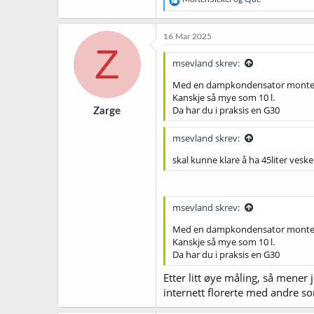
e
a
k
16 Mar 2025
s
Z
j
msevland skrev:
o
n
Med en dampkondensator montert
e
Kanskje så mye som 10 l.
r
Da har du i praksis en G30
Zarge
:
msevland skrev:
skal kunne klare å ha 45liter vesk
msevland skrev:
Med en dampkondensator montert
Kanskje så mye som 10 l.
Da har du i praksis en G30
Etter litt øye måling, så mener
internett florerte med andre so