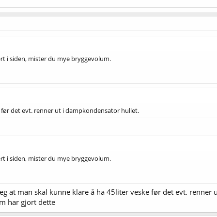
 i siden, mister du mye bryggevolum.
e før det evt. renner ut i dampkondensator hullet.
 i siden, mister du mye bryggevolum.
 jeg at man skal kunne klare å ha 45liter veske før det evt. renne
m har gjort dette