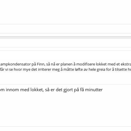
mpkondensator på Finn, så nå er planen å modifisere lokket med et ekstra 
 får vi se hvor mye det irriterer meg å måtte løfte av hele greia for å tilsette
kom innom med lokket, så er det gjort på få minutter