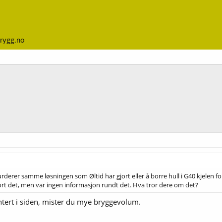
rygg.no
rderer samme løsningen som Øltid har gjort eller å borre hull i G40 kjelen 
ort det, men var ingen informasjon rundt det. Hva tror dere om det?
rt i siden, mister du mye bryggevolum.