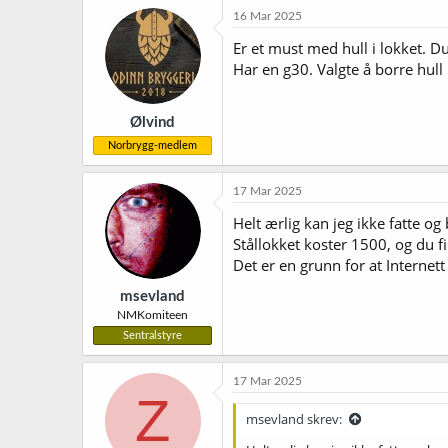
16 Mar 2025
Er et must med hull i lokket. D
Har en g30. Valgte å borre hull
Ølvind
Norbrygg-medlem
17 Mar 2025
Helt ærlig kan jeg ikke fatte og
Stållokket koster 1500, og du f
Det er en grunn for at Internett
msevland
NMKomiteen
Sentralstyre
17 Mar 2025
Z
msevland skrev: