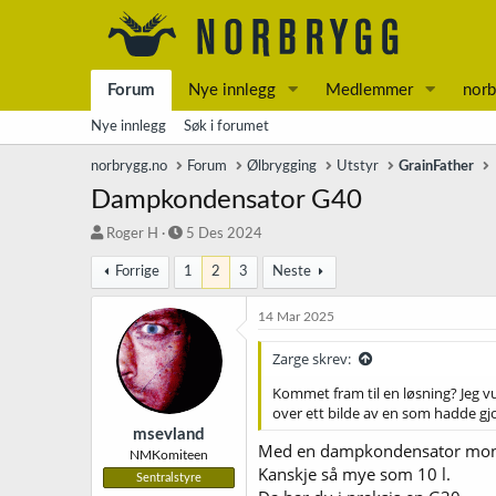
Forum
Nye innlegg
Medlemmer
norb
Nye innlegg
Søk i forumet
norbrygg.no
Forum
Ølbrygging
Utstyr
GrainFather
Dampkondensator G40
T
S
Roger H
5 Des 2024
r
t
Forrige
1
2
3
Neste
å
a
d
r
s
t
14 Mar 2025
t
d
a
a
Zarge skrev:
r
t
Kommet fram til en løsning? Jeg vu
t
o
over ett bilde av en som hadde gj
e
r
msevland
Med en dampkondensator monte
NMKomiteen
Kanskje så mye som 10 l.
Sentralstyre