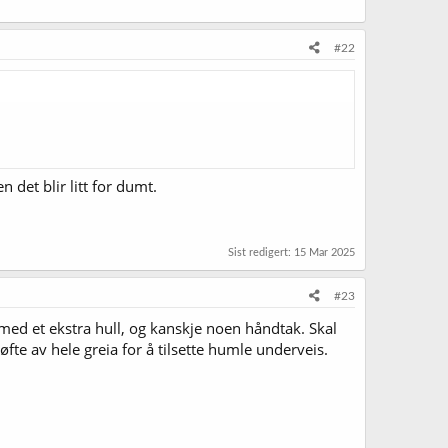
#22
det blir litt for dumt.
Sist redigert:
15 Mar 2025
#23
ed et ekstra hull, og kanskje noen håndtak. Skal
øfte av hele greia for å tilsette humle underveis.