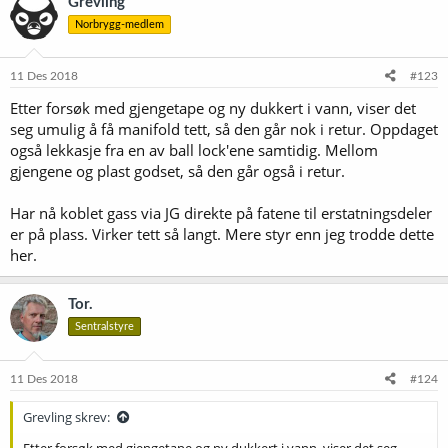
Grevling
Norbrygg-medlem
11 Des 2018
#123
Etter forsøk med gjengetape og ny dukkert i vann, viser det
seg umulig å få manifold tett, så den går nok i retur. Oppdaget
også lekkasje fra en av ball lock'ene samtidig. Mellom
gjengene og plast godset, så den går også i retur.
Har nå koblet gass via JG direkte på fatene til erstatningsdeler
er på plass. Virker tett så langt. Mere styr enn jeg trodde dette
her.
Tor.
Sentralstyre
11 Des 2018
#124
Grevling skrev:
Etter forsøk med gjengetape og ny dukkert i vann, viser det seg