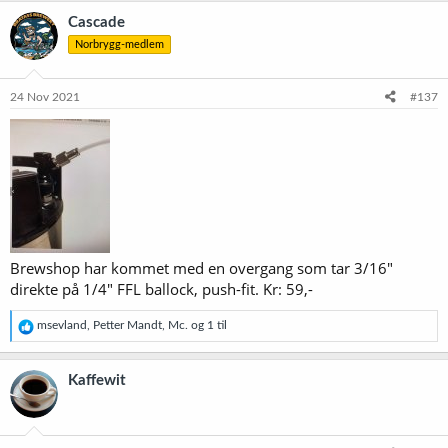
k
Cascade
s
Norbrygg-medlem
j
o
n
e
24 Nov 2021
#137
r
:
Brewshop har kommet med en overgang som tar 3/16"
direkte på 1/4" FFL ballock, push-fit. Kr: 59,-
R
msevland
,
Petter Mandt
,
Mc.
og 1 til
e
a
k
Kaffewit
s
j
o
n