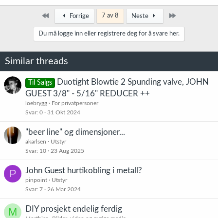
Først
Siste
7 av 8
Forrige
Neste
Du må logge inn eller registrere deg for å svare her.
Similar threads
Duotight Blowtie 2 Spunding valve, JOHN
Til Salgs
GUEST 3/8" - 5/16" REDUCER ++
loebrygg
For privatpersoner
Svar
0
31 Okt 2024
"beer line" og dimensjoner...
akarlsen
Utstyr
Svar
10
23 Aug 2025
John Guest hurtikobling i metall?
P
pinpoint
Utstyr
Svar
7
26 Mar 2024
DIY prosjekt endelig ferdig
M