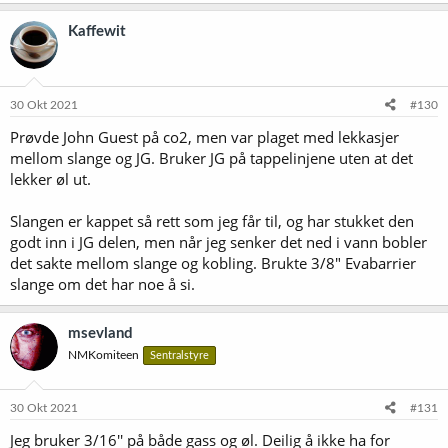
a
k
Kaffewit
s
j
o
n
e
30 Okt 2021
#130
r
Prøvde John Guest på co2, men var plaget med lekkasjer
:
mellom slange og JG. Bruker JG på tappelinjene uten at det
lekker øl ut.
Slangen er kappet så rett som jeg får til, og har stukket den
godt inn i JG delen, men når jeg senker det ned i vann bobler
det sakte mellom slange og kobling. Brukte 3/8" Evabarrier
slange om det har noe å si.
msevland
NMKomiteen
Sentralstyre
30 Okt 2021
#131
Jeg bruker 3/16'' på både gass og øl. Deilig å ikke ha for