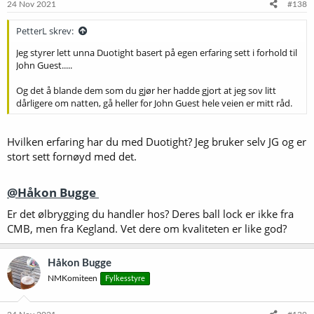
e
24 Nov 2021
#138
r
:
PetterL skrev:
Jeg styrer lett unna Duotight basert på egen erfaring sett i forhold til
John Guest.....
Og det å blande dem som du gjør her hadde gjort at jeg sov litt
dårligere om natten, gå heller for John Guest hele veien er mitt råd.
Hvilken erfaring har du med Duotight? Jeg bruker selv JG og er
stort sett fornøyd med det.
@Håkon Bugge
Er det ølbrygging du handler hos? Deres ball lock er ikke fra
CMB, men fra Kegland. Vet dere om kvaliteten er like god?
Håkon Bugge
NMKomiteen
Fylkesstyre