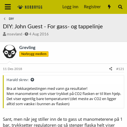
Logg inn
Registrer
DIY
DIY: John Guest - For gass- og tappelinje
T
S
msevland
4 Aug 2016
r
t
å
a
Grevling
d
r
Norbrygg-medlem
s
t
t
d
a
a
11 Des 2018
#121
r
t
t
o
Harald skrev:
e
r
Bra at lekkasjetestingen med vann ga resultater!
Men manometeret som viser trykket på CO2 flasken er til liten hjelp.
Det viser egentlig bare temperaturen! (det meste av CO2 en ligger
alltid som væske i bunnen av flasken)
Sant, men når jeg stiller inn de to gass ut manometerene på 1
bar, trykksetter regulatoren og så stenger flaska helt viser