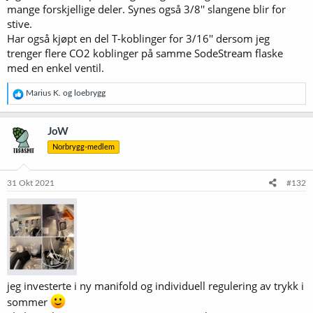
mange forskjellige deler. Synes også 3/8'' slangene blir for
stive.
Har også kjøpt en del T-koblinger for 3/16'' dersom jeg
trenger flere CO2 koblinger på samme SodeStream flaske
med en enkel ventil.
R
Marius K.
og
loebrygg
e
a
k
JoW
s
Norbrygg-medlem
j
o
n
e
31 Okt 2021
#132
r
:
jeg investerte i ny manifold og individuell regulering av trykk i
sommer