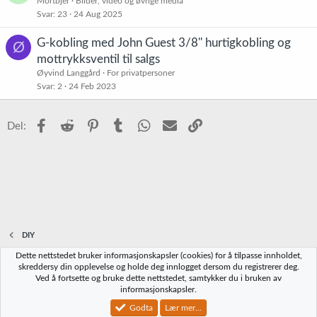
Mortbjer
Bilder, video og øvrige media
Svar
23
24 Aug 2025
G-kobling med John Guest 3/8'' hurtigkobling og
Ø
mottrykksventil til salgs
Øyvind Langgård
For privatpersoner
Svar
2
24 Feb 2023
Facebook
Reddit
Pinterest
Tumblr
WhatsApp
E-post
Link
Del:
DIY
Dette nettstedet bruker informasjonskapsler (cookies) for å tilpasse innholdet,
Norbrygg-default
skreddersy din opplevelse og holde deg innlogget dersom du registrerer deg.
Ved å fortsette og bruke dette nettstedet, samtykker du i bruken av
Kontakt oss
Vilkår og regler
Personvernregler
Hjelp
Hjem
R
informasjonskapsler.
S
S
Godta
Lær mer...
®
Community platform by XenForo
© 2010-2023 XenForo Ltd.