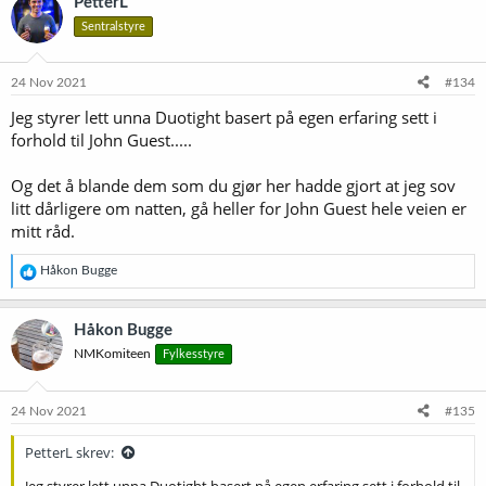
PetterL
Sentralstyre
24 Nov 2021
#134
Jeg styrer lett unna Duotight basert på egen erfaring sett i
forhold til John Guest.....
Og det å blande dem som du gjør her hadde gjort at jeg sov
litt dårligere om natten, gå heller for John Guest hele veien er
mitt råd.
R
Håkon Bugge
e
a
k
Håkon Bugge
s
NMKomiteen
Fylkesstyre
j
o
n
e
24 Nov 2021
#135
r
:
PetterL skrev:
Jeg styrer lett unna Duotight basert på egen erfaring sett i forhold til