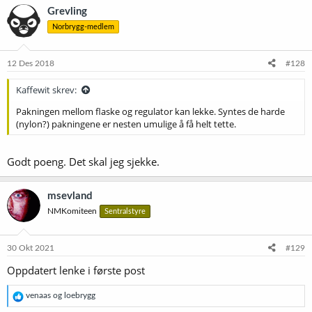
Grevling
Norbrygg-medlem
12 Des 2018
#128
Kaffewit skrev:
Pakningen mellom flaske og regulator kan lekke. Syntes de harde
(nylon?) pakningene er nesten umulige å få helt tette.
Godt poeng. Det skal jeg sjekke.
msevland
NMKomiteen
Sentralstyre
30 Okt 2021
#129
Oppdatert lenke i første post
R
venaas
og
loebrygg
e