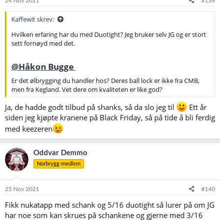
24 Nov 2021
#139
Kaffewit skrev:
Hvilken erfaring har du med Duotight? Jeg bruker selv JG og er stort
sett fornøyd med det.
@Håkon Bugge
Er det ølbrygging du handler hos? Deres ball lock er ikke fra CMB,
men fra Kegland. Vet dere om kvaliteten er like god?
Ja, de hadde godt tilbud på shanks, så da slo jeg til
Ett år
siden jeg kjøpte kranene på Black Friday, så på tide å bli ferdig
med keezeren
Oddvar Demmo
Norbrygg-medlem
25 Nov 2021
#140
Fikk nukatapp med schank og 5/16 duotight så lurer på om JG
har noe som kan skrues på schankene og gjerne med 3/16