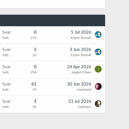
Svar
0
5 Jul 2026
Sett
219
Espen Breivik
Svar
5
3 Jun 2026
Sett
1K
Espen Breivik
Svar
0
24 Apr 2026
J
Sett
296
Jørgen Olsen
Svar
61
30 Jun 2026
Sett
7K
msevland
Svar
1
23 Jul 2026
Sett
1K
Hallstein