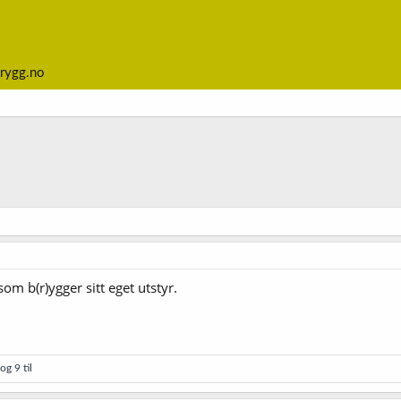
rygg.no
om b(r)ygger sitt eget utstyr.
og 9 til