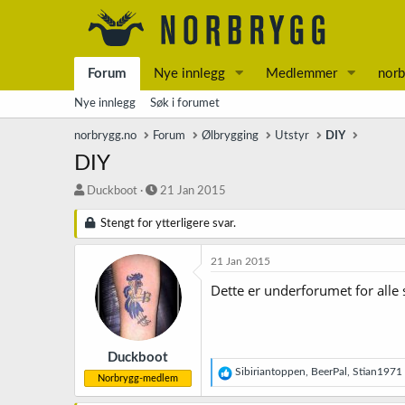
Forum
Nye innlegg
Medlemmer
norb
Nye innlegg
Søk i forumet
norbrygg.no
Forum
Ølbrygging
Utstyr
DIY
DIY
T
S
Duckboot
21 Jan 2015
r
t
å
a
Stengt for ytterligere svar.
d
r
s
t
21 Jan 2015
t
d
Dette er underforumet for alle s
a
a
r
t
t
o
e
r
Duckboot
R
Sibiriantoppen
,
BeerPal
,
Stian1971
Norbrygg-medlem
e
a