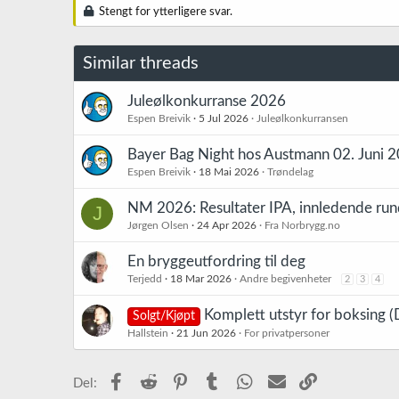
k
Stengt for ytterligere svar.
s
j
o
Similar threads
n
e
r
Juleølkonkurranse 2026
:
Espen Breivik
5 Jul 2026
Juleølkonkurransen
Bayer Bag Night hos Austmann 02. Juni 
Espen Breivik
18 Mai 2026
Trøndelag
NM 2026: Resultater IPA, innledende run
J
Jørgen Olsen
24 Apr 2026
Fra Norbrygg.no
En bryggeutfordring til deg
Terjedd
18 Mar 2026
Andre begivenheter
2
3
4
Komplett utstyr for boksing 
Solgt/Kjøpt
Hallstein
21 Jun 2026
For privatpersoner
Facebook
Reddit
Pinterest
Tumblr
WhatsApp
E-post
Link
Del: