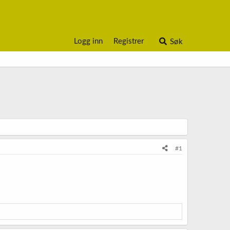
Logg inn
Registrer
Søk
#1