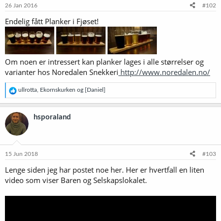
26 Jan 2016
#102
Endelig fått Planker i Fjøset!
Om noen er intressert kan planker lages i alle størrelser og
varianter hos Noredalen Snekkeri
http://www.noredalen.no/
R
ullrotta
,
Ekornskurken
og
[Daniel]
e
a
k
hsporaland
s
j
o
n
e
15 Jun 2018
#103
r
Lenge siden jeg har postet noe her. Her er hvertfall en liten
:
video som viser Baren og Selskapslokalet.