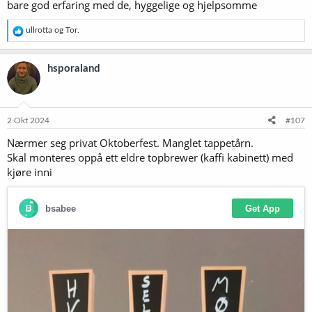
bare god erfaring med de, hyggelige og hjelpsomme
R
ullrotta
og
Tor.
e
a
k
hsporaland
s
j
o
n
e
2 Okt 2024
#107
r
Nærmer seg privat Oktoberfest. Manglet tappetårn.
:
Skal monteres oppå ett eldre topbrewer (kaffi kabinett) med
kjøre inni