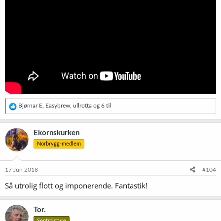
R
Bjørnar E
,
Easybrew
,
ullrotta
og 6 til
e
a
k
Ekornskurken
s
Norbrygg-medlem
j
o
n
e
17 Jun 2018
#104
r
Så utrolig flott og imponerende. Fantastik!
:
Tor.
Sentralstyre