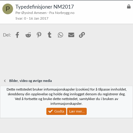
L
Typedefinisjoner NM2017
P
å
Per Øyvind Arnesen
Fra Norbrygg.no
Svar
0
16 Jan 2017
s
t
Facebook
Reddit
Pinterest
Tumblr
WhatsApp
E-post
Link
Del:
Bilder, video og øvrige media
Dette nettstedet bruker informasjonskapsler (cookies) for å tilpasse innholdet,
Norbrygg-default
skreddersy din opplevelse og holde deg innlogget dersom du registrerer deg.
Ved å fortsette og bruke dette nettstedet, samtykker du i bruken av
Kontakt oss
Vilkår og regler
Personvernregler
Hjelp
Hjem
R
informasjonskapsler.
S
S
Godta
Lær mer...
®
Community platform by XenForo
© 2010-2023 XenForo Ltd.