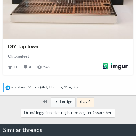
R
msevland
,
Vinnes Ølet
,
HenningPP
og 3 til
e
a
k
Først
6 av 6
Forrige
s
j
Du må logge inn eller registrere deg for å svare her.
o
n
e
Similar threads
r
: