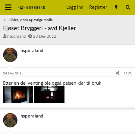
Logg inn
Registrer
Bilder, video og øvrige media
Fjøset Bryggeri - avd Kjeller
T
S
hsporaland
28 Des 2012
r
t
å
a
hsporaland
d
r
s
t
t
d
a
a
24 Des 2015
#101
r
t
t
o
Etter en del venting ble også peisen klar til bruk
e
r
hsporaland