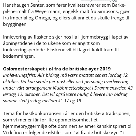
Hanshaugen Senter, som fører kvalitetsråvarer som Barke-
pilsnermalt fra Weyermann, engelsk malt fra Simpsons, gjær
fra Imperial og Omega, og ellers alt annet du skulle trenge til
bryggingen.
Innlevering av flaskene skjer hos Ila Hjemmebrygg i løpet av
åpningstidene i de to ukene som er angitt som
innleveringsperiode. Flaskene vil bli lagret kaldt fram til
bedømmingen.
Oslomesterskapet i øl fra de britiske øyer 2019
Innleveringsfrist: Alle bidrag må være mottatt senest lørdag 12.
oktober. Du kan sende per post eller ved personlig overlevering
under vårt arrangement Klubbmesterskapet i Drammensveien 43
lørdag 12. oktober. Det vil også være mulig å levere inn bidrag
samme sted fredag mellom kl. 17 og 19.
Tema for høstkonkurransen i år er den britiske øltradisjonen,
som vi mener får for lite oppmerksomhet i et
hjemmebryggermiljø ofte dominert av amerikanskinspirert øl.
Vi definerer følgende ølstiler som "øl fra de britiske øyer" i