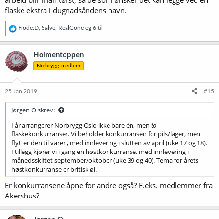
arbeid blir man tørst, så de som ønsker det kan legge ved en
flaske ekstra i dugnadsåndens navn.
R
Frode:D
,
Salve
,
RealGone
og 6 til
e
a
k
Holmentoppen
s
Norbrygg-medlem
j
o
n
e
25 Jan 2019
#15
r
:
Jørgen O skrev:
I år arrangerer Norbrygg Oslo ikke bare én, men
to
flaskekonkurranser. Vi beholder konkurransen for pils/lager, men
flytter den til våren, med innlevering i slutten av april (uke 17 og 18).
I tillegg kjører vi i gang en høstkonkurranse, med innlevering i
månedsskiftet september/oktober (uke 39 og 40). Tema for årets
høstkonkurranse er britisk øl.
Er konkurransene åpne for andre også? F.eks. medlemmer fra
Akershus?