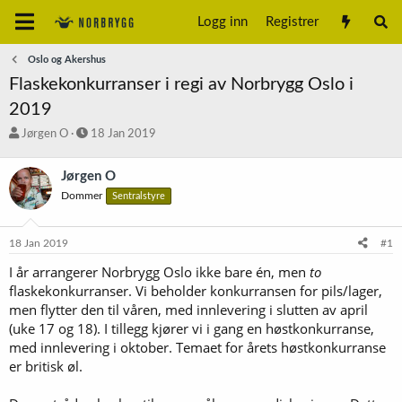
Logg inn
Registrer
Oslo og Akershus
Flaskekonkurranser i regi av Norbrygg Oslo i
2019
T
S
Jørgen O
18 Jan 2019
r
t
å
a
Jørgen O
d
r
Dommer
Sentralstyre
s
t
t
d
a
a
18 Jan 2019
#1
r
t
t
o
I år arrangerer Norbrygg Oslo ikke bare én, men
to
e
flaskekonkurranser. Vi beholder konkurransen for pils/lager,
r
men flytter den til våren, med innlevering i slutten av april
(uke 17 og 18). I tillegg kjører vi i gang en høstkonkurranse,
med innlevering i oktober. Temaet for årets høstkonkurranse
er britisk øl.