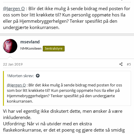
Konkurransene skjer i samarbeid med Ila Hjemmebrygg
@Jørgen O
: Blir det ikke mulig å sende bidrag med posten for
(
homebrew.no
) på St. Hanshaugen Senter, som fører
oss som bor litt krøkkete til? Kun personlig oppmøte hos Ila
kvalitetsråvarer som Barke-pilsnermalt fra Weyermann,
eller på Hjemmebryggerhelgen? Tenker spesifikt på den
engelsk malt fra Simpsons, gjær fra Imperial og Omega, og
undergjærte konkurransen.
ellers alt annet du skulle trenge til bryggingen.
Det skal leveres to flasker av hvert deltakende brygg.
Flaskene merkes med lapper som du skriver ut fra
msevland
påmeldingsløsningen. Innlevering av flaskene skjer hos Ila
NMKomiteen
Sentralstyre
Hjemmebrygg i løpet av åpningstidene i de to ukene som er
angitt som innleveringsperiode. Flaskene vil bli lagret kaldt
fram til bedømmingen påfølgende uke.
22 Jan 2019
#5
Bedømmingen foretas av sertifiserte øldommere i tråd med
Norbryggs retningslinjer. De tre beste bryggene i hver
1Morten skrev:
konkurranse – på tvers av alle aktuelle klasser – premieres
med gavekort på henholdsvis 1500, 1000 og 500 kr hos Ila
@Jørgen O
: Blir det ikke mulig å sende bidrag med posten for oss
Hjemmebrygg. Vinnerne vil bli kontaktet og resultater og
som bor litt krøkkete til? Kun personlig oppmøte hos Ila eller på
dommerskjemaer vil bli gjort tilgjengelig på norbrygg.no i
Hjemmebryggerhelgen? Tenker spesifikt på den undergjærte
etterkant.
konkurransen.
Konkurransene er åpne for alle Norbrygg-medlemmer (også
fra andre fylkeslag), og det er gratis å delta. Hver person kan
Vi har vel egentlig ikke diskutert dette, men ønsker å være
delta med til sammen maksimum tre forskjellige bidrag per
inkluderende.
konkurranse.
Utfordring: Når vi nå utvider med en ekstra
Dersom ikke annet er spesifisert, gjelder samme regler som
flaskekonkurranse, er det et poeng og gjøre dette så smidig
for flaskekonkurransen i NM (
regler her
).