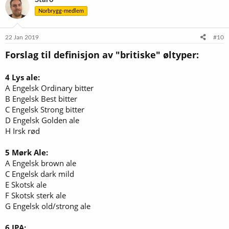
s
Norbrygg-medlem
j
o
n
e
22 Jan 2019
#10
r
Forslag til definisjon av "britiske" øltyper:
:
4 Lys ale:
A Engelsk Ordinary bitter
B Engelsk Best bitter
C Engelsk Strong bitter
D Engelsk Golden ale
H Irsk rød
5 Mørk Ale:
A Engelsk brown ale
C Engelsk dark mild
E Skotsk ale
F Skotsk sterk ale
G Engelsk old/strong ale
6 IPA: