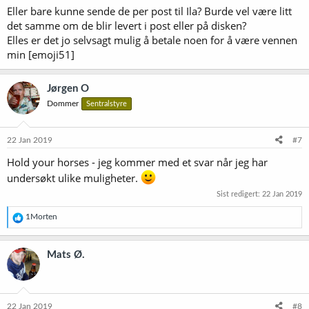
Eller bare kunne sende de per post til Ila? Burde vel være litt
det samme om de blir levert i post eller på disken?
Elles er det jo selvsagt mulig å betale noen for å være vennen
min [emoji51]
Jørgen O
Dommer
Sentralstyre
22 Jan 2019
#7
Hold your horses - jeg kommer med et svar når jeg har
undersøkt ulike muligheter.
Sist redigert:
22 Jan 2019
R
1Morten
e
a
k
Mats Ø.
s
j
o
n
e
22 Jan 2019
#8