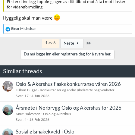
Et sterkt innlegg i oppfølgingen av ditt tilbud mot å ta i mot flasker
for videreformidling
Hyggelig skal man være
R
Einar Michelsen
e
a
k
Siste
1 av 6
Neste
s
j
Du må logge inn eller registrere deg for å svare her.
o
n
e
Similar threads
r
:
Oslo & Akershus flaskekonkurranse våren 2026
Håkon Bugge
Konkurranser og andre ølrelaterte begivenheter
Svar
17
4 Jun 2026
Årsmøte i Norbrygg Oslo og Akershus for 2026
Knut Halvorsen
Oslo og Akershus
Svar
4
16 Feb 2026
Sosial ølsmakekveld i Oslo