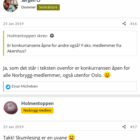
Jørgen O
Dommer
Sentralstyre
25 Jan 2019
#16
Holmentoppen skrev:
Er konkurransene åpne for andre også? F.eks. medlemmer fra
Akershus?
Ja, som det står i teksten ovenfor er konkurransen åpen for
alle Norbrygg-medlemmer, også utenfor Oslo.
R
Einar Michelsen
e
a
k
Holmentoppen
s
Norbrygg-medlem
j
o
n
e
25 Jan 2019
#17
r
:
Takk! Skumlesing er en uvane