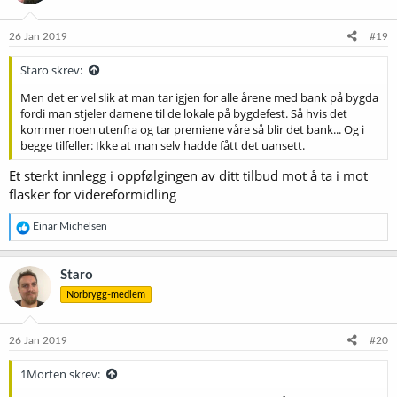
o
n
e
26 Jan 2019
#19
r
:
Staro skrev:
Men det er vel slik at man tar igjen for alle årene med bank på bygda
fordi man stjeler damene til de lokale på bygdefest. Så hvis det
kommer noen utenfra og tar premiene våre så blir det bank... Og i
begge tilfeller: Ikke at man selv hadde fått det uansett.
Et sterkt innlegg i oppfølgingen av ditt tilbud mot å ta i mot
flasker for videreformidling
R
Einar Michelsen
e
a
k
Staro
s
Norbrygg-medlem
j
o
n
e
26 Jan 2019
#20
r
:
1Morten skrev: