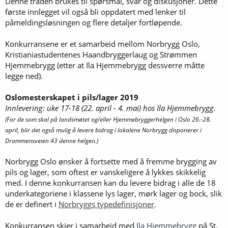
Denne tråden brukes til spørsmål, svar og diskusjoner. Dette
første innlegget vil også bli oppdatert med lenker til
påmeldingsløsningen og flere detaljer fortløpende.
Konkurransene er et samarbeid mellom Norbrygg Oslo,
Kristianiastudentenes Haandbryggerlaug og Strømmen
Hjemmebrygg (etter at Ila Hjemmebrygg dessverre måtte
legge ned).
Oslomesterskapet i pils/lager 2019
Innlevering: uke 17-18 (22. april - 4. mai) hos Ila Hjemmebrygg.
(For de som skal på landsmøtet og/eller Hjemmebryggerhelgen i Oslo 26.-28.
april, blir det også mulig å levere bidrag i lokalene Norbrygg disponerer i
Drammensveien 43 denne helgen.)
Norbrygg Oslo ønsker å fortsette med å fremme brygging av
pils og lager, som oftest er vanskeligere å lykkes skikkelig
med. I denne konkurransen kan du levere bidrag i alle de 18
underkategoriene i klassene lys lager, mørk lager og bock, slik
de er definert i
Norbryggs typedefinisjoner
.
Konkurransen skjer i samarbeid med
Ila Hjemmebrygg
på St.