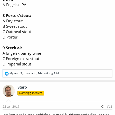
A Engelsk IPA
8 Porter/stout:
A Dry stout
B Sweet stout
C Oatmeal stout
D Porter
9 Sterk øl:
A Engelsk barley wine
C Foreign extra stout
D Imperial stout
R
ØyvindO
,
msevland
,
Mats Ø.
og 1 til
e
a
k
Staro
s
Norbrygg-medlem
j
o
n
e
22 Jan 2019
#11
r
Jeg kan også være behjelpelig med å videresende flasker ved
: