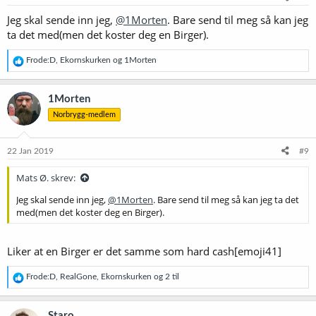
r
Jeg skal sende inn jeg,
@1Morten
. Bare send til meg så kan jeg
:
ta det med(men det koster deg en Birger).
R
Frode:D
,
Ekornskurken
og
1Morten
e
a
k
1Morten
s
Norbrygg-medlem
j
o
n
e
22 Jan 2019
#9
r
:
Mats Ø. skrev:
Jeg skal sende inn jeg,
@1Morten
. Bare send til meg så kan jeg ta det
med(men det koster deg en Birger).
Liker at en Birger er det samme som hard cash[emoji41]
R
Frode:D
,
RealGone
,
Ekornskurken
og 2 til
e
a
k
Staro