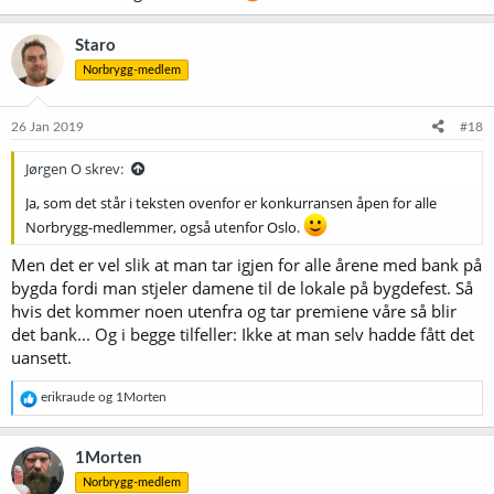
Staro
Norbrygg-medlem
26 Jan 2019
#18
Jørgen O skrev:
Ja, som det står i teksten ovenfor er konkurransen åpen for alle
Norbrygg-medlemmer, også utenfor Oslo.
Men det er vel slik at man tar igjen for alle årene med bank på
bygda fordi man stjeler damene til de lokale på bygdefest. Så
hvis det kommer noen utenfra og tar premiene våre så blir
det bank... Og i begge tilfeller: Ikke at man selv hadde fått det
uansett.
R
erikraude
og
1Morten
e
a
k
1Morten
s
Norbrygg-medlem
j