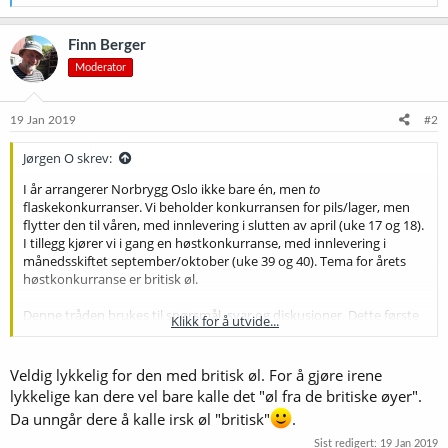
e
a
k
Finn Berger
s
Moderator
j
o
n
e
19 Jan 2019
#2
r
:
Jørgen O skrev:
I år arrangerer Norbrygg Oslo ikke bare én, men
to
flaskekonkurranser. Vi beholder konkurransen for pils/lager, men
flytter den til våren, med innlevering i slutten av april (uke 17 og 18).
I tillegg kjører vi i gang en høstkonkurranse, med innlevering i
månedsskiftet september/oktober (uke 39 og 40). Tema for årets
høstkonkurranse er britisk øl.
Denne tråden brukes til spørsmål, svar og diskusjoner. Dette første
Klikk for å utvide...
innlegget vil også bli oppdatert med lenker til påmeldingsløsningen
og flere detaljer så snart informasjonen er klar.
Veldig lykkelig for den med britisk øl. For å gjøre irene
Oslomesterskapet i pils/lager 2019
lykkelige kan dere vel bare kalle det "øl fra de britiske øyer".
Innlevering: uke 17-18 (22. april - 4. mai) hos Ila Hjemmebrygg.
Da unngår dere å kalle irsk øl "britisk"
.
(For de som skal på landsmøtet og/eller Hjemmebryggerhelgen i Oslo
26.-28. april, blir det også mulig å levere bidrag i lokalene Norbrygg
Sist redigert:
19 Jan 2019