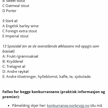
B Sweet stout
C Oatmeal stout
D Porter
9 Sterk øl:
A Engelsk barley wine
C Foreign extra stout
E Imperial stout
13 Spesialøl (en av de ovenstående ølklassene må oppgis som
basisøl):
A: Frukt-/grønnsaksøl
B: Krydderøl
C: Trelagret øl
D: Andre røykøl
E: Andre tilsetninger, hylleblomst, kaffe, te, sjokolade.
Felles for begge konkurransene (praktisk informasjon og
premier):
Påmelding skjer her:
konkurranse.norbrygg.no
(du må