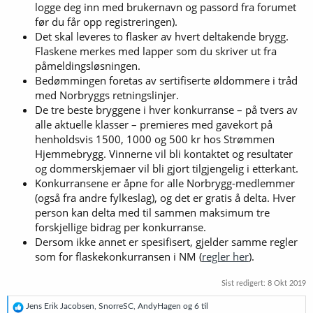
logge deg inn med brukernavn og passord fra forumet
før du får opp registreringen).
Det skal leveres to flasker av hvert deltakende brygg.
Flaskene merkes med lapper som du skriver ut fra
påmeldingsløsningen.
Bedømmingen foretas av sertifiserte øldommere i tråd
med Norbryggs retningslinjer.
De tre beste bryggene i hver konkurranse – på tvers av
alle aktuelle klasser – premieres med gavekort på
henholdsvis 1500, 1000 og 500 kr hos Strømmen
Hjemmebrygg. Vinnerne vil bli kontaktet og resultater
og dommerskjemaer vil bli gjort tilgjengelig i etterkant.
Konkurransene er åpne for alle Norbrygg-medlemmer
(også fra andre fylkeslag), og det er gratis å delta. Hver
person kan delta med til sammen maksimum tre
forskjellige bidrag per konkurranse.
Dersom ikke annet er spesifisert, gjelder samme regler
som for flaskekonkurransen i NM (
regler her
).
Sist redigert:
8 Okt 2019
R
Jens Erik Jacobsen
,
SnorreSC
,
AndyHagen
og 6 til