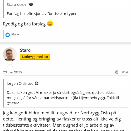
Staro skrev:
Forslag til definisjon av "britiske" øltyper
Ryddig og bra forslag
R
Staro
e
a
k
Staro
s
Norbrygg-medlem
j
o
n
e
23 Jan 2019
#14
r
:
Jørgen O skrev:
Da er saken grei. Vi ønsker jo så klart også å gjøre dette enklest
mulig også for vår samarbeidspartner (Ila Hjemmebrygg). Takk til
@Staro
!
Jeg kan godt bidra med litt dugnad for Norbrygg Oslo på
dette. Henting og bringing av flasker er tross alt ikke veldig
tidsbestemte aktiviteter. Men dugnad er jo arbeid og av