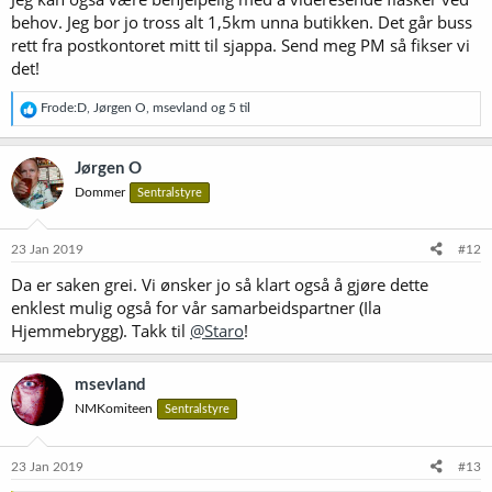
behov. Jeg bor jo tross alt 1,5km unna butikken. Det går buss
rett fra postkontoret mitt til sjappa. Send meg PM så fikser vi
det!
R
Frode:D
,
Jørgen O
,
msevland
og 5 til
e
a
k
Jørgen O
s
Dommer
Sentralstyre
j
o
n
e
23 Jan 2019
#12
r
Da er saken grei. Vi ønsker jo så klart også å gjøre dette
:
enklest mulig også for vår samarbeidspartner (Ila
Hjemmebrygg). Takk til
@Staro
!
msevland
NMKomiteen
Sentralstyre
23 Jan 2019
#13