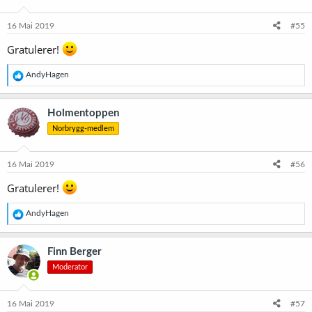
o
n
e
16 Mai 2019
#55
r
:
Gratulerer!
R
AndyHagen
e
a
k
Holmentoppen
s
Norbrygg-medlem
j
o
n
e
16 Mai 2019
#56
r
:
Gratulerer!
R
AndyHagen
e
a
k
Finn Berger
s
Moderator
j
o
n
e
16 Mai 2019
#57