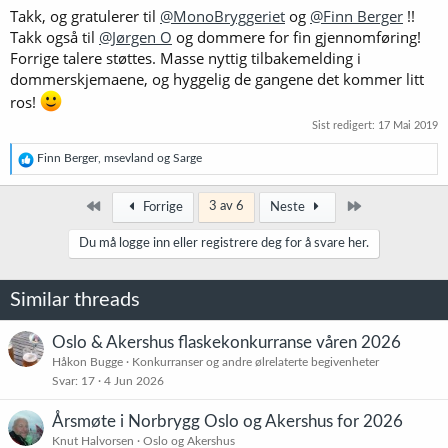
Takk, og gratulerer til
@MonoBryggeriet
og
@Finn Berger
!!
Takk også til
@Jørgen O
og dommere for fin gjennomføring!
Forrige talere støttes. Masse nyttig tilbakemelding i
dommerskjemaene, og hyggelig de gangene det kommer litt
ros!
Sist redigert:
17 Mai 2019
R
Finn Berger
,
msevland
og
Sarge
e
a
k
Først
Siste
3 av 6
Forrige
Neste
s
j
Du må logge inn eller registrere deg for å svare her.
o
n
e
Similar threads
r
:
Oslo & Akershus flaskekonkurranse våren 2026
Håkon Bugge
Konkurranser og andre ølrelaterte begivenheter
Svar
17
4 Jun 2026
Årsmøte i Norbrygg Oslo og Akershus for 2026
Knut Halvorsen
Oslo og Akershus