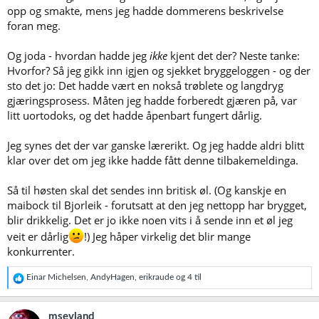
opp og smakte, mens jeg hadde dommerens beskrivelse
foran meg.
Og joda - hvordan hadde jeg
ikke
kjent det der? Neste tanke:
Hvorfor? Så jeg gikk inn igjen og sjekket bryggeloggen - og der
sto det jo: Det hadde vært en nokså trøblete og langdryg
gjæringsprosess. Måten jeg hadde forberedt gjæren på, var
litt uortodoks, og det hadde åpenbart fungert dårlig.
Jeg synes det der var ganske lærerikt. Og jeg hadde aldri blitt
klar over det om jeg ikke hadde fått denne tilbakemeldinga.
Så til høsten skal det sendes inn britisk øl. (Og kanskje en
maibock til Bjorleik - forutsatt at den jeg nettopp har brygget,
blir drikkelig. Det er jo ikke noen vits i å sende inn et øl jeg
veit er dårlig
!) Jeg håper virkelig det blir mange
konkurrenter.
R
Einar Michelsen
,
AndyHagen
,
erikraude
og 4 til
e
a
k
msevland