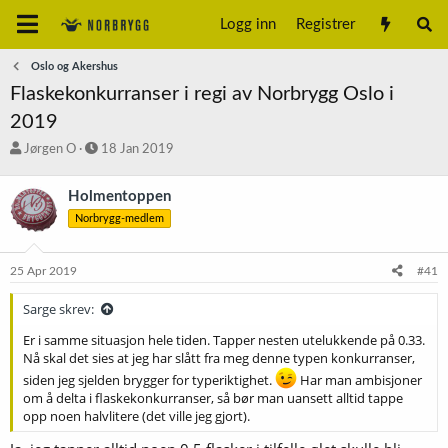
Logg inn
Registrer
Oslo og Akershus
Flaskekonkurranser i regi av Norbrygg Oslo i
2019
T
S
Jørgen O
18 Jan 2019
r
t
å
a
Holmentoppen
d
r
Norbrygg-medlem
s
t
t
d
a
a
25 Apr 2019
#41
r
t
t
o
Sarge skrev:
e
r
Er i samme situasjon hele tiden. Tapper nesten utelukkende på 0.33.
Nå skal det sies at jeg har slått fra meg denne typen konkurranser,
siden jeg sjelden brygger for typeriktighet.
Har man ambisjoner
om å delta i flaskekonkurranser, så bør man uansett alltid tappe
opp noen halvlitere (det ville jeg gjort).