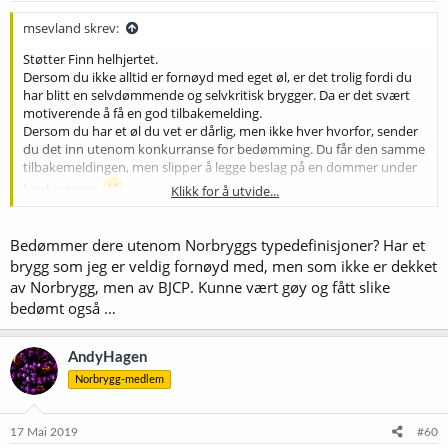
r
:
msevland skrev:
Støtter Finn helhjertet.
Dersom du ikke alltid er fornøyd med eget øl, er det trolig fordi du
har blitt en selvdømmende og selvkritisk brygger. Da er det svært
motiverende å få en god tilbakemelding.
Dersom du har et øl du vet er dårlig, men ikke hver hvorfor, sender
du det inn utenom konkurranse for bedømming. Du får den samme
tilbakemeldingen, men slipper å legge beslag på en dommer under
konkurranse
Klikk for å utvide...
Evaluering av innsendt øl - Norbrygg
Bedømmer dere utenom Norbryggs typedefinisjoner? Har et
brygg som jeg er veldig fornøyd med, men som ikke er dekket
av Norbrygg, men av BJCP. Kunne vært gøy og fått slike
bedømt også …
AndyHagen
Norbrygg-medlem
17 Mai 2019
#60