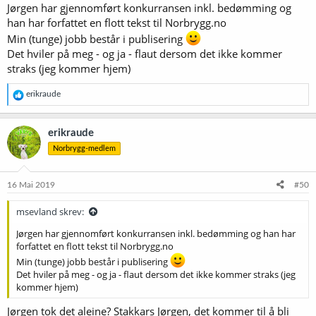
Jørgen har gjennomført konkurransen inkl. bedømming og
han har forfattet en flott tekst til Norbrygg.no
Min (tunge) jobb består i publisering
Det hviler på meg - og ja - flaut dersom det ikke kommer
straks (jeg kommer hjem)
R
erikraude
e
a
k
erikraude
s
Norbrygg-medlem
j
o
n
e
16 Mai 2019
#50
r
:
msevland skrev:
Jørgen har gjennomført konkurransen inkl. bedømming og han har
forfattet en flott tekst til Norbrygg.no
Min (tunge) jobb består i publisering
Det hviler på meg - og ja - flaut dersom det ikke kommer straks (jeg
kommer hjem)
Jørgen tok det aleine? Stakkars Jørgen, det kommer til å bli