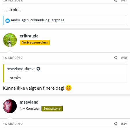
16 Mai 2019
#47
... straks...
R
AndyHagen
,
erikraude
og
Jørgen O
e
a
k
erikraude
s
Norbrygg-medlem
j
o
n
e
16 Mai 2019
#48
r
:
msevland skrev:
... straks...
Kunne ikke valgt en finere dag!
msevland
NMKomiteen
Sentralstyre
16 Mai 2019
#49