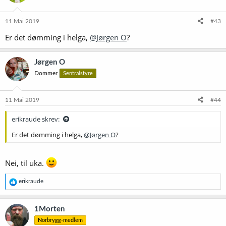
o
n
e
11 Mai 2019
#43
r
Er det dømming i helga,
@Jørgen O
?
:
Jørgen O
Dommer
Sentralstyre
11 Mai 2019
#44
erikraude skrev:
Er det dømming i helga,
@Jørgen O
?
Nei, til uka.
R
erikraude
e
a
k
1Morten
s
Norbrygg-medlem
j