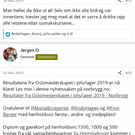
16 Mai 2019
#52
r
Man heller da ikke ut øl! Selv om ikke alle bidrag var
:
innertiere, trøster jeg meg med at det er verre å drikke opp
alle restene etter usmakskursene...
R
AndyHagen
,
Brynsj
,
john petter
og 4 til
e
a
k
Jørgen O
s
Dommer
Sentralstyre
j
o
n
e
16 Mai 2019
#53
r
Resultatene fra Oslomesterskapet i pils/lager 2019 er nå
:
klare! Les mer i denne nyhetssaken på norbrygg.no:
Resultater fra Oslomesterskapet i pils/lager 2019 - Norbrygg
Gratulerer til
@MonoBryggeriet
,
@AndyHagen
og
@Finn
Berger
med henholdsvis første-, andre- og tredjeplass!
Diplom og gavekort på henholdsvis 1500, 1000 og 500
kroner fra vår samarbeidspartner
Ila Hjemmebrygg
kommer i