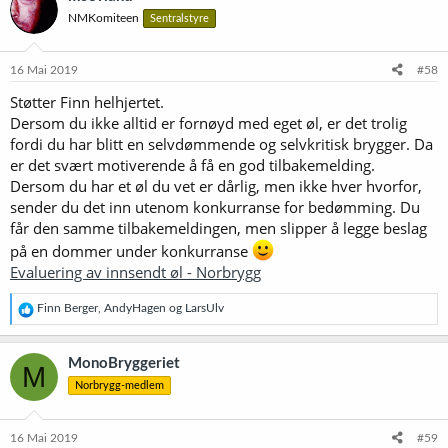
s
NMKomiteen
Sentralstyre
j
o
n
e
16 Mai 2019
#58
r
Støtter Finn helhjertet.
:
Dersom du ikke alltid er fornøyd med eget øl, er det trolig
fordi du har blitt en selvdømmende og selvkritisk brygger. Da
er det svært motiverende å få en god tilbakemelding.
Dersom du har et øl du vet er dårlig, men ikke hver hvorfor,
sender du det inn utenom konkurranse for bedømming. Du
får den samme tilbakemeldingen, men slipper å legge beslag
på en dommer under konkurranse
Evaluering av innsendt øl - Norbrygg
R
Finn Berger
,
AndyHagen
og
LarsUlv
e
a
k
MonoBryggeriet
M
s
Norbrygg-medlem
j
o
n
e
16 Mai 2019
#59