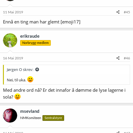
o
n
e
11 Mai 2019
#45
r
Ennå en ting man har glemt [emoji17]
:
erikraude
Norbrygg-medlem
16 Mai 2019
#46
Jørgen O skrev:
Nei, til uka.
Med andre ord nå? Er det innafor å dømme de lyse lagerne i
sola?
msevland
NMKomiteen
Sentralstyre