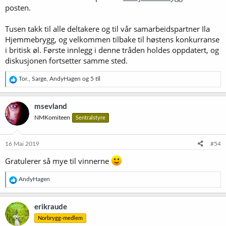
posten.
Tusen takk til alle deltakere og til vår samarbeidspartner Ila
Hjemmebrygg, og velkommen tilbake til høstens konkurranse
i britisk øl. Første innlegg i denne tråden holdes oppdatert, og
diskusjonen fortsetter samme sted.
R
Tor.
,
Sarge
,
AndyHagen
og 5 til
e
a
k
msevland
s
NMKomiteen
Sentralstyre
j
o
n
e
16 Mai 2019
#54
r
:
Gratulerer så mye til vinnerne
R
AndyHagen
e
a
k
erikraude
s
Norbrygg-medlem
j