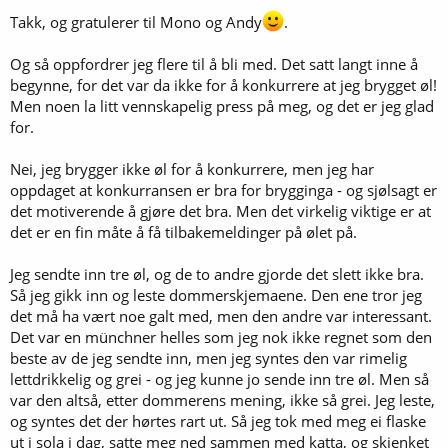
r
:
Takk, og gratulerer til Mono og Andy
.
Og så oppfordrer jeg flere til å bli med. Det satt langt inne å
begynne, for det var da ikke for å konkurrere at jeg brygget øl!
Men noen la litt vennskapelig press på meg, og det er jeg glad
for.
Nei, jeg brygger ikke øl for å konkurrere, men jeg har
oppdaget at konkurransen er bra for brygginga - og sjølsagt er
det motiverende å gjøre det bra. Men det virkelig viktige er at
det er en fin måte å få tilbakemeldinger på ølet på.
Jeg sendte inn tre øl, og de to andre gjorde det slett ikke bra.
Så jeg gikk inn og leste dommerskjemaene. Den ene tror jeg
det må ha vært noe galt med, men den andre var interessant.
Det var en münchner helles som jeg nok ikke regnet som den
beste av de jeg sendte inn, men jeg syntes den var rimelig
lettdrikkelig og grei - og jeg kunne jo sende inn tre øl. Men så
var den altså, etter dommerens mening, ikke så grei. Jeg leste,
og syntes det der hørtes rart ut. Så jeg tok med meg ei flaske
ut i sola i dag, satte meg ned sammen med katta, og skjenket