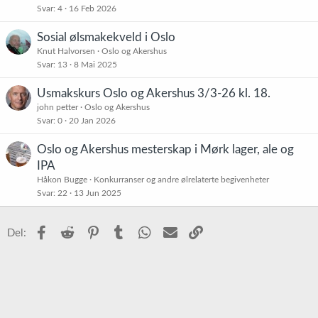
Svar
4
16 Feb 2026
Sosial ølsmakekveld i Oslo
Knut Halvorsen
Oslo og Akershus
Svar
13
8 Mai 2025
Usmakskurs Oslo og Akershus 3/3-26 kl. 18.
john petter
Oslo og Akershus
Svar
0
20 Jan 2026
Oslo og Akershus mesterskap i Mørk lager, ale og
IPA
Håkon Bugge
Konkurranser og andre ølrelaterte begivenheter
Svar
22
13 Jun 2025
Facebook
Reddit
Pinterest
Tumblr
WhatsApp
E-post
Link
Del: