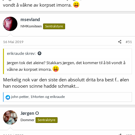
vondt å våkne av korpset imorra.
msevland
NMKomiteen
Sentralstyre
16 Mai 2019
#51
erikraude skrev:
Jørgen tok det aleine? Stakkars Jørgen, det kommer til å bli vondt å
våkne av korpset imorra.
Merkelig nok var den siste den absolutt drita bra best f.. ølen
han noooen scinne hadde schmakt...
R
john petter
,
1Morten
og
erikraude
e
a
k
Jørgen O
s
Dommer
Sentralstyre
j
o
n
e