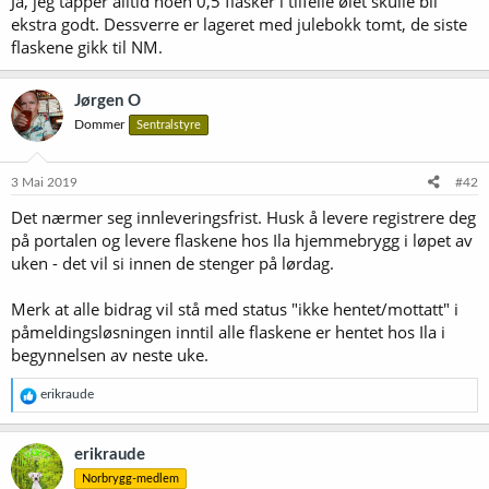
Ja, jeg tapper alltid noen 0,5 flasker i tilfelle ølet skulle bli
ekstra godt. Dessverre er lageret med julebokk tomt, de siste
flaskene gikk til NM.
Jørgen O
Dommer
Sentralstyre
3 Mai 2019
#42
Det nærmer seg innleveringsfrist. Husk å levere registrere deg
på portalen og levere flaskene hos Ila hjemmebrygg i løpet av
uken - det vil si innen de stenger på lørdag.
Merk at alle bidrag vil stå med status "ikke hentet/mottatt" i
påmeldingsløsningen inntil alle flaskene er hentet hos Ila i
begynnelsen av neste uke.
R
erikraude
e
a
k
erikraude
s
Norbrygg-medlem
j