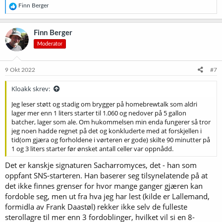
R
Finn Berger
e
a
k
Finn Berger
s
Moderator
j
o
n
e
9 Okt 2022
#7
r
:
Kloakk skrev:
Jeg leser støtt og stadig om brygger på homebrewtalk som aldri
lager mer enn 1 liters starter til 1.060 og nedover på 5 gallon
batcher, lager som ale. Om hukommelsen min enda fungerer så tror
jeg noen hadde regnet på det og konkluderte med at forskjellen i
tid(om gjæra og forholdene i vørteren er gode) skilte 90 minutter på
1 og 3 liters starter før ønsket antall celler var oppnådd.
Det er kanskje signaturen Sacharromyces, det - han som
oppfant SNS-starteren. Han baserer seg tilsynelatende på at
det ikke finnes grenser for hvor mange ganger gjæren kan
fordoble seg, men ut fra hva jeg har lest (kilde er Lallemand,
formidla av Frank Daastøl) rekker ikke selv de fulleste
sterollagre til mer enn 3 fordoblinger, hvilket vil si en 8-