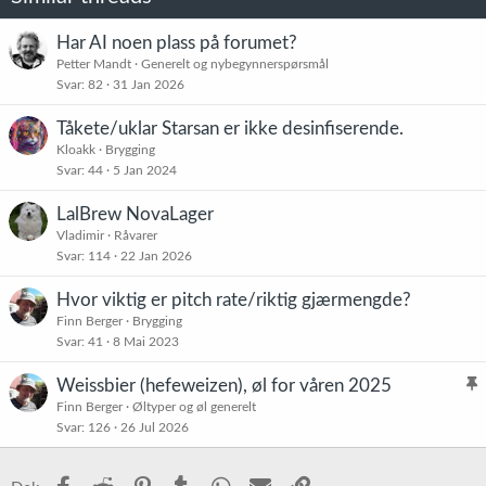
Har AI noen plass på forumet?
Petter Mandt
Generelt og nybegynnerspørsmål
Svar
82
31 Jan 2026
Tåkete/uklar Starsan er ikke desinfiserende.
Kloakk
Brygging
Svar
44
5 Jan 2024
LalBrew NovaLager
Vladimir
Råvarer
Svar
114
22 Jan 2026
Hvor viktig er pitch rate/riktig gjærmengde?
Finn Berger
Brygging
Svar
41
8 Mai 2023
Weissbier (hefeweizen), øl for våren 2025
l
Finn Berger
Øltyper og øl generelt
Svar
126
26 Jul 2026
i
s
t
Facebook
Reddit
Pinterest
Tumblr
WhatsApp
E-post
Link