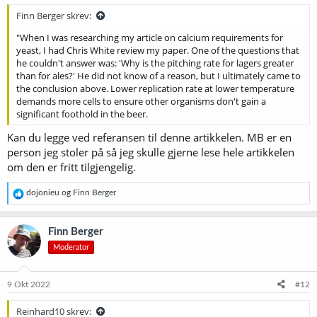
:
Finn Berger skrev:
"When I was researching my article on calcium requirements for
yeast, I had Chris White review my paper. One of the questions that
he couldn't answer was: 'Why is the pitching rate for lagers greater
than for ales?' He did not know of a reason, but I ultimately came to
the conclusion above. Lower replication rate at lower temperature
demands more cells to ensure other organisms don't gain a
significant foothold in the beer.
Kan du legge ved referansen til denne artikkelen. MB er en
person jeg stoler på så jeg skulle gjerne lese hele artikkelen
om den er fritt tilgjengelig.
R
dojonieu
og
Finn Berger
e
a
k
Finn Berger
s
Moderator
j
o
n
e
9 Okt 2022
#12
r
:
Reinhard10 skrev: