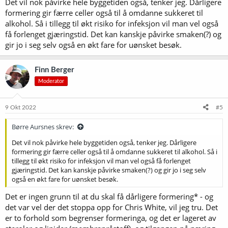
Det vil nok påvirke hele byggetiden også, tenker jeg. Dårligere
formering gir færre celler også til å omdanne sukkeret til
alkohol. Så i tillegg til økt risiko for infeksjon vil man vel også
få forlenget gjæringstid. Det kan kanskje påvirke smaken(?) og
gir jo i seg selv også en økt fare for uønsket besøk.
Finn Berger
Moderator
9 Okt 2022
#5
Børre Aursnes skrev:
Det vil nok påvirke hele byggetiden også, tenker jeg. Dårligere
formering gir færre celler også til å omdanne sukkeret til alkohol. Så i
tillegg til økt risiko for infeksjon vil man vel også få forlenget
gjæringstid. Det kan kanskje påvirke smaken(?) og gir jo i seg selv
også en økt fare for uønsket besøk.
Det er ingen grunn til at du skal få dårligere formering* - og
det var vel der det stoppa opp for Chris White, vil jeg tru. Det
er to forhold som begrenser formeringa, og det er lageret av