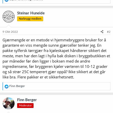
e
a
k
Steinar Huneide
s
Norbrygg-medlem
j
o
n
e
9 Okt 2022
#2
r
Gjærmengde er en metode vi hjemmebryggere bruker for å
:
garantere en viss mengde sunne gjærceller tenker jeg. En
pakke sylfersk tørrgjær fra kjøleskapet håndterer sikkert det
meste, men har den lagt i hylla bak disken i bryggebutikken et
par måneder før den ligger i boksen med de andre
ingrediensene, før bryggeren kjøler vørteren til 10-12 grader
og så strør 25C temperert gjær oppå? Ikke sikkert at det går
like bra. Flere pakker er et sikkerhetsnett.
R
Finn Berger
e
a
k
Finn Berger
s
Moderator
j
o