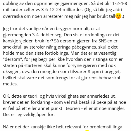
dobling av den opprinnelige gjærmengden. Så det blir 1-2-4-8
milliarder celler vs 3-6-12-24 milliarder. (Og så blir jeg aldri
overraska om noen arresterer meg når jeg har brukt tall
.)
Jeg trur det vanlige når en brygger normalt, er at
gjærmengden 3-4-dobler seg. Den siste fordoblinga er det
kanskje sjelden bruk for? Så dersom gjæren fra SNS'en er
smekkfull av steroler når gjøringa påbegynnes, skulle det
holde med den siste fordoblinga. Men det er et vesentlig
"dersom", for jeg begriper ikke hvordan den ristinga som er
starten på starteren skal kunne forsyne gjæren med nok
oksygen, dvs. den mengden som tilsvarer 8 ppm i brygget,
hvilket skal være det som trengs for at gjærens behov skal
mettes.
OK, dette er teori, og hvis virkeligheta ser annerledes ut,
krever det en forklaring - som vel må bestå i å peke på at noe
er feil på ett eller annet punkt i teorien - eller at noe mangler.
Det er jeg veldig åpen for.
Nå er det der kanskje ikke helt relevant for problemstillinga i