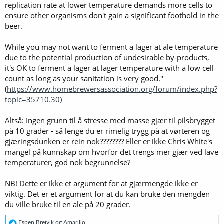
replication rate at lower temperature demands more cells to
ensure other organisms don't gain a significant foothold in the
beer.
While you may not want to ferment a lager at ale temperature
due to the potential production of undesirable by-products,
it's OK to ferment a lager at lager temperature with a low cell
count as long as your sanitation is very good."
(
https://www.homebrewersassociation.org/forum/index.php?
topic=35710.30
)
Altså: Ingen grunn til å stresse med masse gjær til pilsbrygget
på 10 grader - så lenge du er rimelig trygg på at vørteren og
gjæringsdunken er rein nok???????? Eller er ikke Chris White's
mangel på kunnskap om hvorfor det trengs mer gjær ved lave
temperaturer, god nok begrunnelse?
NB! Dette er ikke et argument for at gjærmengde ikke er
viktig. Det er et argument for at du kan bruke den mengden
du ville bruke til en ale på 20 grader.
R
Espen Breivik
og
Amarillo