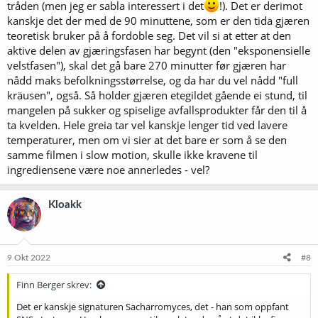
tråden (men jeg er sabla interessert i det
!). Det er derimot
kanskje det der med de 90 minuttene, som er den tida gjæren
teoretisk bruker på å fordoble seg. Det vil si at etter at den
aktive delen av gjæringsfasen har begynt (den "eksponensielle
velstfasen"), skal det gå bare 270 minutter før gjæren har
nådd maks befolkningsstørrelse, og da har du vel nådd "full
kräusen", også. Så holder gjæren etegildet gående ei stund, til
mangelen på sukker og spiselige avfallsprodukter får den til å
ta kvelden. Hele greia tar vel kanskje lenger tid ved lavere
temperaturer, men om vi sier at det bare er som å se den
samme filmen i slow motion, skulle ikke kravene til
ingrediensene være noe annerledes - vel?
Kloakk
9 Okt 2022
#8
Finn Berger skrev:
Det er kanskje signaturen Sacharromyces, det - han som oppfant