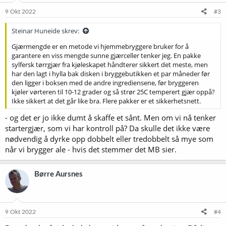
n
e
9 Okt 2022
#3
r
:
Steinar Huneide skrev:
Gjærmengde er en metode vi hjemmebryggere bruker for å
garantere en viss mengde sunne gjærceller tenker jeg. En pakke
sylfersk tørrgjær fra kjøleskapet håndterer sikkert det meste, men
har den lagt i hylla bak disken i bryggebutikken et par måneder før
den ligger i boksen med de andre ingrediensene, før bryggeren
kjøler vørteren til 10-12 grader og så strør 25C temperert gjær oppå?
Ikke sikkert at det går like bra. Flere pakker er et sikkerhetsnett.
- og det er jo ikke dumt å skaffe et sånt. Men om vi nå tenker
startergjær, som vi har kontroll på? Da skulle det ikke være
nødvendig å dyrke opp dobbelt eller tredobbelt så mye som
når vi brygger ale - hvis det stemmer det MB sier.
Børre Aursnes
9 Okt 2022
#4