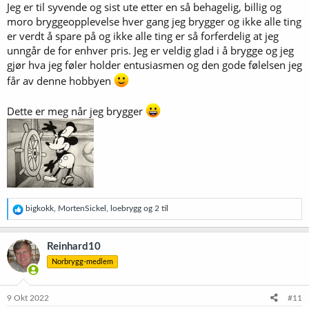
Jeg er til syvende og sist ute etter en så behagelig, billig og
moro bryggeopplevelse hver gang jeg brygger og ikke alle ting
er verdt å spare på og ikke alle ting er så forferdelig at jeg
unngår de for enhver pris. Jeg er veldig glad i å brygge og jeg
gjør hva jeg føler holder entusiasmen og den gode følelsen jeg
får av denne hobbyen
Dette er meg når jeg brygger
R
bigkokk
,
MortenSickel
,
loebrygg
og 2 til
e
a
k
Reinhard10
s
Norbrygg-medlem
j
o
n
e
9 Okt 2022
#11
r