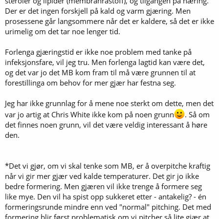
steroler og lipider (membranråstoff), og tilgangen på næring.
Der er det ingen forskjell på kald og varm gjæring. Men
prosessene går langsommere når det er kaldere, så det er ikke
urimelig om det tar noe lenger tid.
Forlenga gjæringstid er ikke noe problem med tanke på
infeksjonsfare, vil jeg tru. Men forlenga lagtid kan være det,
og det var jo det MB kom fram til må være grunnen til at
forestillinga om behov for mer gjær har festna seg.
Jeg har ikke grunnlag for å mene noe sterkt om dette, men det
var jo artig at Chris White ikke kom på noen grunn
. Så om
det finnes noen grunn, vil det være veldig interessant å høre
den.
*Det vi gjør, om vi skal tenke som MB, er å overpitche kraftig
når vi gir mer gjær ved kalde temperaturer. Det gir jo ikke
bedre formering. Men gjæren vil ikke trenge å formere seg
like mye. Den vil ha spist opp sukkeret etter - antakelig? - én
formeringsrunde mindre enn ved "normal" pitching. Det med
formering blir først problematisk om vi pitcher så lite gjær at