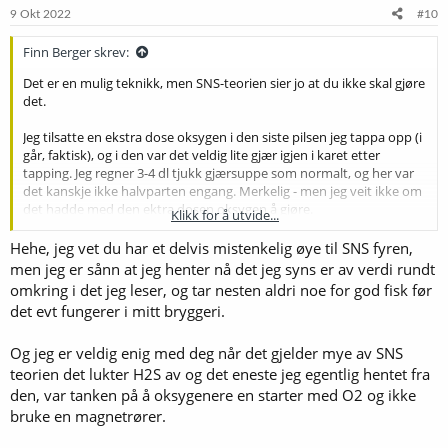
9 Okt 2022
#10
Finn Berger skrev:
Det er en mulig teknikk, men SNS-teorien sier jo at du ikke skal gjøre
det.
Jeg tilsatte en ekstra dose oksygen i den siste pilsen jeg tappa opp (i
går, faktisk), og i den var det veldig lite gjær igjen i karet etter
tapping. Jeg regner 3-4 dl tjukk gjærsuppe som normalt, og her var
det kanskje ikke halvparten engang. Merkelig - men jeg veit ikke om
det hadde med den ektra dosen oksygen å gjøre.
Klikk for å utvide...
Jeg har det med å ta i litt når jeg pitcher. Jeg er ikke så redd for litt
Hehe, jeg vet du har et delvis mistenkelig øye til SNS fyren,
overpitching. Samtidig er jeg mest opptatt av kvaliteten på den
men jeg er sånn at jeg henter nå det jeg syns er av verdi rundt
gjæren jeg pitcher, og jeg gir alltid godt med oksygen. Men det
omkring i det jeg leser, og tar nesten aldri noe for god fisk før
hadde vært interessant å teste en delt batch til vinteren, når
det evt fungerer i mitt bryggeri.
kjelleren min er kommet ned på 10 grader.
Og jeg er veldig enig med deg når det gjelder mye av SNS
teorien det lukter H2S av og det eneste jeg egentlig hentet fra
den, var tanken på å oksygenere en starter med O2 og ikke
bruke en magnetrører.