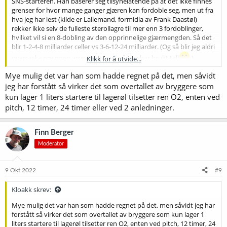
SNS-starteren. Han baserer seg tilsynelatende på at det ikke finnes
grenser for hvor mange ganger gjæren kan fordoble seg, men ut fra
hva jeg har lest (kilde er Lallemand, formidla av Frank Daastøl)
rekker ikke selv de fulleste sterollagre til mer enn 3 fordoblinger,
hvilket vil si en 8-dobling av den opprinnelige gjærmengden. Så det
blir 1-2-4-8 milliarder celler vs 3-6-12-24 milliarder. (Og så blir jeg aldri
overraska om noen arresterer meg når jeg har brukt tall
.)
Klikk for å utvide...
Mye mulig det var han som hadde regnet på det, men såvidt
Jeg trur det vanlige når en brygger normalt, er at gjærmengden 3-4-
dobler seg. Den siste fordoblinga er det kanskje sjelden bruk for? Så
jeg har forstått så virker det som overtallet av bryggere som
dersom gjæren fra SNS'en er smekkfull av steroler når gjøringa
kun lager 1 liters startere til lagerøl tilsetter ren O2, enten ved
påbegynnes, skulle det holde med den siste fordoblinga. Men det er
pitch, 12 timer, 24 timer eller ved 2 anledninger.
et vesentlig "dersom", for jeg begriper ikke hvordan den ristinga
som er starten på starteren skal kunne forsyne gjæren med nok
oksygen, dvs. den mengden som tilsvarer 8 ppm i brygget, hvilket
Finn Berger
skal være det som trengs for at gjærens behov skal mettes.
Moderator
OK, dette er teori, og hvis virkeligheta ser annerledes ut, krever det
en forklaring - som vel må bestå i å peke på at noe er feil på ett eller
9 Okt 2022
#9
annet punkt i teorien - eller at noe mangler. Det er jeg veldig åpen
for.
Kloakk skrev:
Nå er det der kanskje ikke helt relevant for problemstillinga i tråden
Mye mulig det var han som hadde regnet på det, men såvidt jeg har
forstått så virker det som overtallet av bryggere som kun lager 1
(men jeg er sabla interessert i det
!). Det er derimot kanskje det
liters startere til lagerøl tilsetter ren O2, enten ved pitch, 12 timer, 24
der med de 90 minuttene, som er den tida gjæren teoretisk bruker