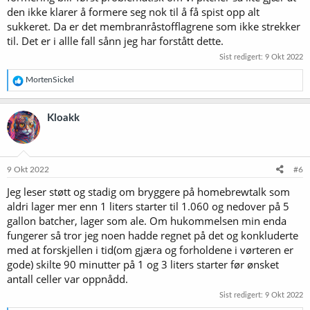
den ikke klarer å formere seg nok til å få spist opp alt
sukkeret. Da er det membranråstofflagrene som ikke strekker
til. Det er i allle fall sånn jeg har forstått dette.
Sist redigert:
9 Okt 2022
R
MortenSickel
e
a
k
Kloakk
s
j
o
n
e
9 Okt 2022
#6
r
Jeg leser støtt og stadig om bryggere på homebrewtalk som
:
aldri lager mer enn 1 liters starter til 1.060 og nedover på 5
gallon batcher, lager som ale. Om hukommelsen min enda
fungerer så tror jeg noen hadde regnet på det og konkluderte
med at forskjellen i tid(om gjæra og forholdene i vørteren er
gode) skilte 90 minutter på 1 og 3 liters starter før ønsket
antall celler var oppnådd.
Sist redigert:
9 Okt 2022