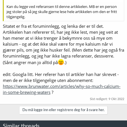
Kan du legge ved referansen til denne artikkelen. MB er en person
jeg stoler på så jeg skulle gjerne lese hele artikkelen om den er fritt
tilgjengelig.
Sitatet er fra et foruminnlegg, og lenka der er til det.
Artikkelen han refererer til, har jeg ikke lest, men jeg veit at
han mener at vi ikke trenger å bekymnre oss så mye om
kalsium - og at det ikke skal være for mye kalsium når vi
gjærer pils, om jeg ikke husker feil. (Men dette har jeg også fra
foruminnlegg, og jeg har ikke lagra referanser, dessverre.
(Sånt angrer man jo alltid på
.)
edit: Googla litt. Her referer han til artikler han har skrevet -
men de er ikke tilgjengelige uten abonnement:
https://www.brunwater.com/articles/why-so-much-calcium-
in-some-brewing-waters
?
Sist redigert:
9 Okt 2022
Du må logge inn eller registrere deg for å svare her.
Similar threads