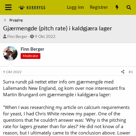
Logg inn
Registrer
Brygging
Gjærmengde (pitch rate) i kaldgjæra lager
T
S
Finn Berger
9 Okt 2022
r
t
å
a
Finn Berger
d
r
Moderator
s
t
t
d
a
a
9 Okt 2022
#1
r
t
t
o
Surra rundt på nettet etter info om gjærmengde med
e
Lallemands New England, og kom over noe interessant fra
r
Martin Brungard om gjærmengde i kaldgjæra lager:
"When I was researching my article on calcium requirements
for yeast, I had Chris White review my paper. One of the
questions that he couldn't answer was: 'Why is the pitching
rate for lagers greater than for ales?' He did not know of a
reason, but I ultimately came to the conclusion above. Lower