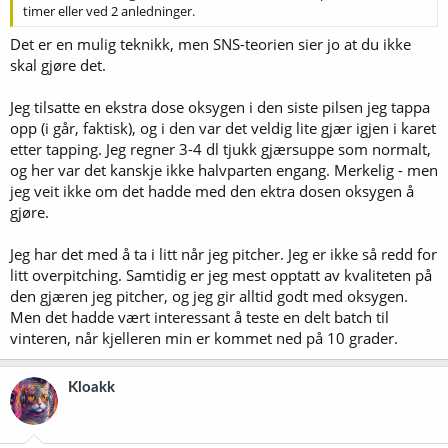
timer eller ved 2 anledninger.
på å fordoble seg. Det vil si at etter at den aktive delen av
gjæringsfasen har begynt (den "eksponensielle velstfasen"), skal det
Det er en mulig teknikk, men SNS-teorien sier jo at du ikke
gå bare 270 minutter før gjæren har nådd maks
skal gjøre det.
befolkningsstørrelse, og da har du vel nådd "full kräusen", også. Så
holder gjæren etegildet gående ei stund, til mangelen på sukker og
spiselige avfallsprodukter får den til å ta kvelden. Hele greia tar vel
Jeg tilsatte en ekstra dose oksygen i den siste pilsen jeg tappa
kanskje lenger tid ved lavere temperaturer, men om vi sier at det
opp (i går, faktisk), og i den var det veldig lite gjær igjen i karet
bare er som å se den samme filmen i slow motion, skulle ikke
etter tapping. Jeg regner 3-4 dl tjukk gjærsuppe som normalt,
kravene til ingrediensene være noe annerledes - vel?
og her var det kanskje ikke halvparten engang. Merkelig - men
jeg veit ikke om det hadde med den ektra dosen oksygen å
gjøre.
Jeg har det med å ta i litt når jeg pitcher. Jeg er ikke så redd for
litt overpitching. Samtidig er jeg mest opptatt av kvaliteten på
den gjæren jeg pitcher, og jeg gir alltid godt med oksygen.
Men det hadde vært interessant å teste en delt batch til
vinteren, når kjelleren min er kommet ned på 10 grader.
Kloakk