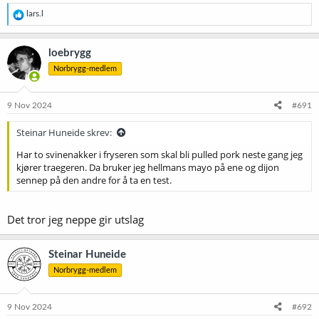
R
lars.l
e
a
k
loebrygg
s
Norbrygg-medlem
j
o
n
e
9 Nov 2024
#691
r
:
Steinar Huneide skrev:
Har to svinenakker i fryseren som skal bli pulled pork neste gang jeg
kjører traegeren. Da bruker jeg hellmans mayo på ene og dijon
sennep på den andre for å ta en test.
Det tror jeg neppe gir utslag
Steinar Huneide
Norbrygg-medlem
9 Nov 2024
#692