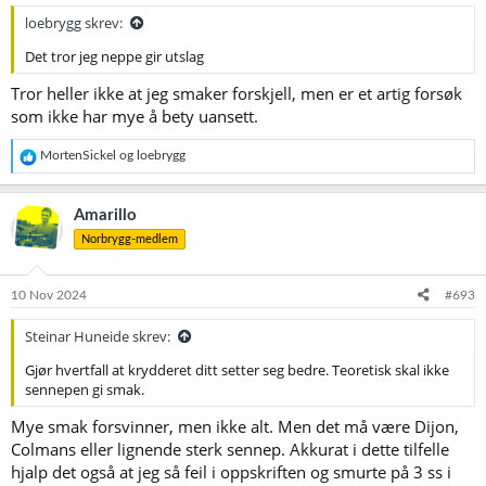
loebrygg skrev:
Det tror jeg neppe gir utslag
Tror heller ikke at jeg smaker forskjell, men er et artig forsøk
som ikke har mye å bety uansett.
R
MortenSickel
og
loebrygg
e
a
k
Amarillo
s
Norbrygg-medlem
j
o
n
e
10 Nov 2024
#693
r
:
Steinar Huneide skrev:
Gjør hvertfall at krydderet ditt setter seg bedre. Teoretisk skal ikke
sennepen gi smak.
Mye smak forsvinner, men ikke alt. Men det må være Dijon,
Colmans eller lignende sterk sennep. Akkurat i dette tilfelle
hjalp det også at jeg så feil i oppskriften og smurte på 3 ss i