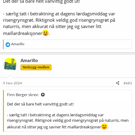
Det der så bare helt vanvittig godt ut!
- særlig tatt i betraktning at dagens lørdagsmiddag var
risengrynsgrøt. Riktignok veldig god risengrynsgrøt på
naturris, men akkurat nå sitter jeg og savner litt
maillardreaksjoner
.
R
Amarillo
e
a
k
Amarillo
s
Norbrygg-medlem
j
o
n
e
9 Nov 2024
#683
r
:
Finn Berger skrev:
Det der så bare helt vanvittig godt ut!
- særlig tatt i betraktning at dagens lørdagsmiddag var
risengrynsgrøt. Riktignok veldig god risengrynsgrøt på naturris, men
akkurat nå sitter jeg og savner litt maillardreaksjoner
.