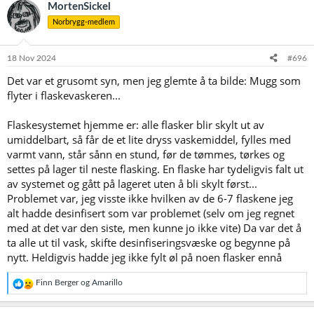
k
MortenSickel
s
Norbrygg-medlem
j
o
n
e
18 Nov 2024
#696
r
Det var et grusomt syn, men jeg glemte å ta bilde: Mugg som
:
flyter i flaskevaskeren...
Flaskesystemet hjemme er: alle flasker blir skylt ut av
umiddelbart, så får de et lite dryss vaskemiddel, fylles med
varmt vann, står sånn en stund, før de tømmes, tørkes og
settes på lager til neste flasking. En flaske har tydeligvis falt ut
av systemet og gått på lageret uten å bli skylt først...
Problemet var, jeg visste ikke hvilken av de 6-7 flaskene jeg
alt hadde desinfisert som var problemet (selv om jeg regnet
med at det var den siste, men kunne jo ikke vite) Da var det å
ta alle ut til vask, skifte desinfiseringsvæske og begynne på
nytt. Heldigvis hadde jeg ikke fylt øl på noen flasker ennå
R
Finn Berger
og
Amarillo
e
a