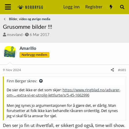
Logg inn
Registrer
Bilder, video og øvrige media
Grusomme bilder !!!
T
S
msevland
6 Mar 2017
r
t
å
a
Amarillo
d
r
Norbrygg-medlem
s
t
t
d
a
a
9 Nov 2024
#681
r
t
t
o
Finn Berger skrev:
e
r
De sier det ikke er det som skjer:
https://www.ringblad.no/advarer-
om-...-extra-vi-er-utrolig-lettlurte/s/5-45-1662996
Men jeg synes jo argumentasjonen for å gjøre det, er dårlig. Man
forutsetter at folk ikke kan behandle råvaren ordentlig. Det synes
jeg vi skal få ta ansvar for sjøl.
Den ser jo fin ut ihvertfall, er sikkert god også, time will show.