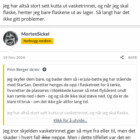
Jeg har altså stort sett kutta ut vasketrinnet, og når jeg skal
flaske, henter jeg bare flaskene ut av lager. Så langt har det
ikke gitt problemer.
MortenSickel
Norbrygg-medlem
19 Nov 2024
#698
Finn Berger skrev:
Jeg skyller dem bare, og bader dem så i ei Jula-bøtte jeg har stående
med StarSan. Deretter henges de opp i flasketreet for å tørke,
hvoretter de plasseres i tildekkede kasser så intet flybårent ondt
kan ramle ned i dem - og og så de ikke skal støve ned. Og da er de
klare til bruk - om det ikke går altfor lang tid.
Jeg har altså stort sett kutta ut vasketrinnet, og når jeg skal flaske,
henter jeg bare flaskene ut av lager. Så langt har det ikke gitt
Klikk for å utvide...
problemer.
Jeg tror skjelden vasketrinnet gjør så mye fra eller til, men det
skader i hvert fall
ikke
neppe. Men i dette tilfellet var det en