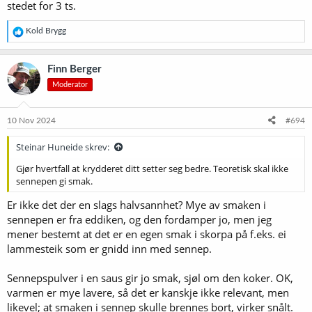
stedet for 3 ts.
R
Kold Brygg
e
a
k
Finn Berger
s
Moderator
j
o
n
e
10 Nov 2024
#694
r
:
Steinar Huneide skrev:
Gjør hvertfall at krydderet ditt setter seg bedre. Teoretisk skal ikke
sennepen gi smak.
Er ikke det der en slags halvsannhet? Mye av smaken i
sennepen er fra eddiken, og den fordamper jo, men jeg
mener bestemt at det er en egen smak i skorpa på f.eks. ei
lammesteik som er gnidd inn med sennep.
Sennepspulver i en saus gir jo smak, sjøl om den koker. OK,
varmen er mye lavere, så det er kanskje ikke relevant, men
likevel; at smaken i sennep skulle brennes bort, virker snålt.