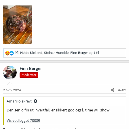
R
Pål Heide Kielland
,
Steinar Huneide
,
Finn Berger
og 1 til
e
a
k
Finn Berger
s
Moderator
j
o
n
e
9 Nov 2024
#682
r
:
Amarillo skrev:
Den ser jo fin ut ihvertfall, er sikkert god også, time will show.
Vis vedlegget 70089