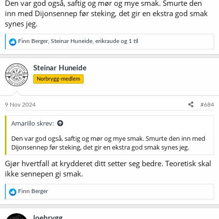
Den var god også, saftig og mør og mye smak. Smurte den
inn med Dijonsennep før steking, det gir en ekstra god smak
synes jeg.
R
Finn Berger
,
Steinar Huneide
,
erikraude
og 1 til
e
a
k
Steinar Huneide
s
Norbrygg-medlem
j
o
n
e
9 Nov 2024
#684
r
:
Amarillo skrev:
Den var god også, saftig og mør og mye smak. Smurte den inn med
Dijonsennep før steking, det gir en ekstra god smak synes jeg.
Gjør hvertfall at krydderet ditt setter seg bedre. Teoretisk skal
ikke sennepen gi smak.
R
Finn Berger
e
a
k
loebrygg