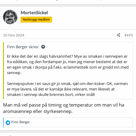
MortenSickel
Norbrygg-medlem
10 Nov 2024
#695
Finn Berger skrev:
Er ikke det der en slags halvsannhet? Mye av smaken i sennepen er
fra eddiken, og den fordamper jo, men jeg mener bestemt at det er
en egen smak i skorpa på f.eks. ei lammesteik som er gnidd inn med
sennep.
Sennepspulver i en saus gir jo smak, sjøl om den koker. OK, varmen
er mye lavere, så det er kanskje ikke relevant, men likevel; at
smaken i sennep skulle brennes bort, virker snålt
Man må vel passe på timing og temperatur om man vil ha
aromasennep eller styrkesennep.
R
Finn Berger
e
a