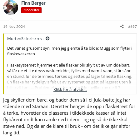
k
Finn Berger
s
Moderator
j
o
n
e
19 Nov 2024
#697
r
:
MortenSickel skrev:
Det var et grusomt syn, men jeg glemte å ta bilde: Mugg som flyter i
flaskevaskeren...
Flaskesystemet hjemme er: alle flasker blir skylt ut av umiddelbart,
så får de et lite dryss vaskemiddel, fylles med varmt vann, står sånn
en stund, før de tømmes, tørkes og settes på lager til neste flasking.
En flaske har tydeligvis falt ut av systemet og gått på lageret uten å
bli skylt først... Problemet var, jeg visste ikke hvilken av de 6-7
Klikk for å utvide...
flaskene jeg alt hadde desinfisert som var problemet (selv om jeg
regnet med at det var den siste, men kunne jo ikke vite) Da var det å
Jeg skyller dem bare, og bader dem så i ei Jula-bøtte jeg har
ta alle ut til vask, skifte desinfiseringsvæske og begynne på nytt.
stående med StarSan. Deretter henges de opp i flasketreet for
Heldigvis hadde jeg ikke fylt øl på noen flasker ennå
å tørke, hvoretter de plasseres i tildekkede kasser så intet
flybårent ondt kan ramle ned i dem - og og så de ikke skal
støve ned. Og da er de klare til bruk - om det ikke går altfor
lang tid.