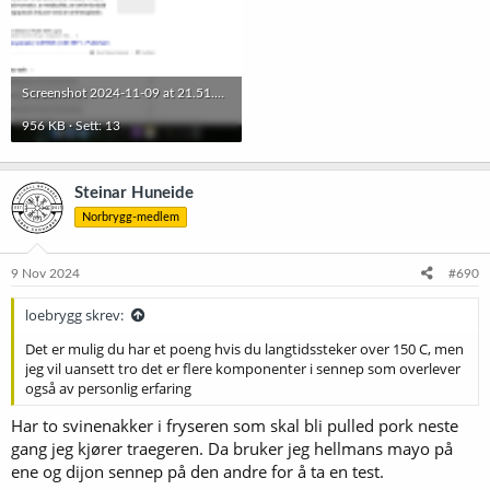
Screenshot 2024-11-09 at 21.51.46.png
956 KB · Sett: 13
Steinar Huneide
Norbrygg-medlem
9 Nov 2024
#690
loebrygg skrev:
Det er mulig du har et poeng hvis du langtidssteker over 150 C, men
jeg vil uansett tro det er flere komponenter i sennep som overlever
også av personlig erfaring
Har to svinenakker i fryseren som skal bli pulled pork neste
gang jeg kjører traegeren. Da bruker jeg hellmans mayo på
ene og dijon sennep på den andre for å ta en test.