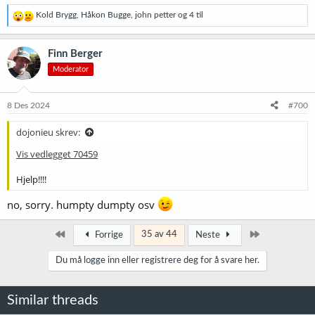
R
Kold Brygg
,
Håkon Bugge
,
john petter
og 4 til
e
a
k
Finn Berger
s
Moderator
j
o
n
e
8 Des 2024
#700
r
:
dojonieu skrev:
Vis vedlegget 70459
Hjelp!!!!
no, sorry. humpty dumpty osv
Først
Siste
35 av 44
Forrige
Neste
Du må logge inn eller registrere deg for å svare her.
Similar threads