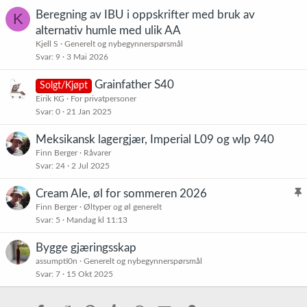
Beregning av IBU i oppskrifter med bruk av
K
alternativ humle med ulik AA
Kjell S
Generelt og nybegynnerspørsmål
Svar
9
3 Mai 2026
Grainfather S40
Solgt/Kjøpt
Eirik KG
For privatpersoner
Svar
0
21 Jan 2025
Meksikansk lagergjær, Imperial L09 og wlp 940
Finn Berger
Råvarer
Svar
24
2 Jul 2025
Cream Ale, øl for sommeren 2026
l
Finn Berger
Øltyper og øl generelt
Svar
5
Mandag kl 11:13
i
s
Bygge gjæringsskap
t
assumpti0n
Generelt og nybegynnerspørsmål
r
Svar
7
15 Okt 2025
e
t