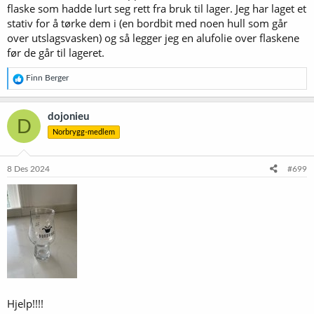
flaske som hadde lurt seg rett fra bruk til lager. Jeg har laget et
stativ for å tørke dem i (en bordbit med noen hull som går
over utslagsvasken) og så legger jeg en alufolie over flaskene
før de går til lageret.
R
Finn Berger
e
a
k
dojonieu
D
s
Norbrygg-medlem
j
o
n
e
8 Des 2024
#699
r
:
Hjelp!!!!