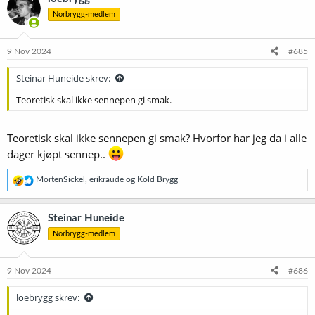
s
Norbrygg-medlem
j
o
n
e
9 Nov 2024
#685
r
:
Steinar Huneide skrev:
Teoretisk skal ikke sennepen gi smak.
Teoretisk skal ikke sennepen gi smak? Hvorfor har jeg da i alle
dager kjøpt sennep..
R
MortenSickel
,
erikraude
og
Kold Brygg
e
a
k
Steinar Huneide
s
Norbrygg-medlem
j
o
n
e
9 Nov 2024
#686
r
:
loebrygg skrev: