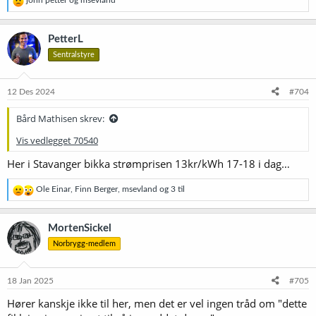
john petter
og
msevland
e
a
k
PetterL
s
Sentralstyre
j
o
n
e
12 Des 2024
#704
r
:
Bård Mathisen skrev:
Vis vedlegget 70540
Her i Stavanger bikka strømprisen 13kr/kWh 17-18 i dag…
R
Ole Einar
,
Finn Berger
,
msevland
og 3 til
e
a
k
MortenSickel
s
Norbrygg-medlem
j
o
n
e
18 Jan 2025
#705
r
Hører kanskje ikke til her, men det er vel ingen tråd om "dette
: