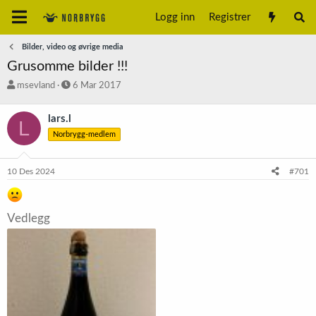
Logg inn
Registrer
Bilder, video og øvrige media
Grusomme bilder !!!
T
S
msevland
6 Mar 2017
r
t
å
a
lars.l
L
d
r
Norbrygg-medlem
s
t
t
d
a
a
10 Des 2024
#701
r
t
t
o
e
r
Vedlegg