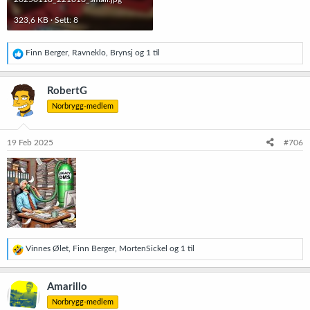
323,6 KB · Sett: 8
R
Finn Berger
,
Ravneklo
,
Brynsj
og 1 til
e
a
k
RobertG
s
Norbrygg-medlem
j
o
n
e
19 Feb 2025
#706
r
:
R
Vinnes Ølet
,
Finn Berger
,
MortenSickel
og 1 til
e
a
k
Amarillo
s
Norbrygg-medlem
j