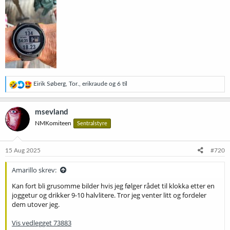
R
Eirik Søberg
,
Tor.
,
erikraude
og 6 til
e
a
k
msevland
s
NMKomiteen
Sentralstyre
j
o
n
e
15 Aug 2025
#720
r
:
Amarillo skrev:
Kan fort bli grusomme bilder hvis jeg følger rådet til klokka etter en
joggetur og drikker 9-10 halvlitere. Tror jeg venter litt og fordeler
dem utover jeg.
Vis vedlegget 73883