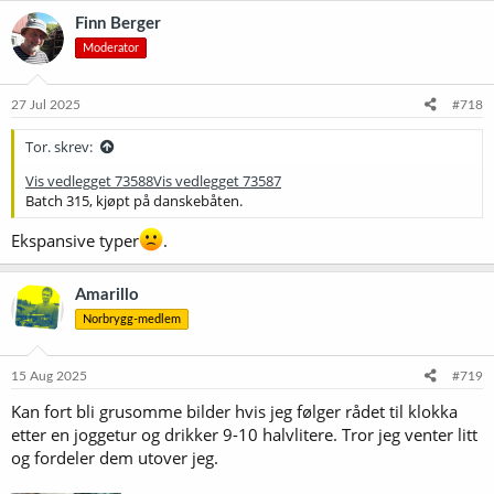
k
Finn Berger
s
Moderator
j
o
n
e
27 Jul 2025
#718
r
:
Tor. skrev:
Vis vedlegget 73588
Vis vedlegget 73587
Batch 315, kjøpt på danskebåten.
Ekspansive typer
.
Amarillo
Norbrygg-medlem
15 Aug 2025
#719
Kan fort bli grusomme bilder hvis jeg følger rådet til klokka
etter en joggetur og drikker 9-10 halvlitere. Tror jeg venter litt
og fordeler dem utover jeg.