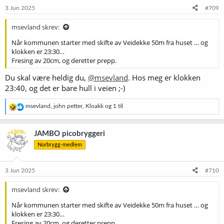
e
3 Jun 2025
#709
r
:
msevland skrev:
Når kommunen starter med skifte av Veidekke 50m fra huset … og
klokken er 23:30…
Fresing av 20cm, og deretter prepp.
Du skal være heldig du,
@msevland
. Hos meg er klokken
23:40, og det er bare hull i veien ;-)
R
msevland
,
john petter
,
Kloakk
og 1 til
e
a
k
JAMBO picobryggeri
s
Norbrygg-medlem
j
o
n
e
3 Jun 2025
#710
r
:
msevland skrev:
Når kommunen starter med skifte av Veidekke 50m fra huset … og
klokken er 23:30…
Fresing av 20cm, og deretter prepp.