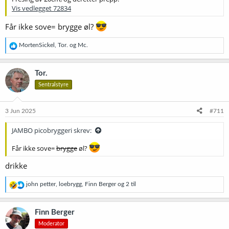
Vis vedlegget 72834
Får ikke sove= brygge øl?
R
MortenSickel
,
Tor.
og
Mc.
e
a
k
Tor.
s
Sentralstyre
j
o
n
e
3 Jun 2025
#711
r
:
JAMBO picobryggeri skrev:
Får ikke sove=
brygge
øl?
drikke
R
john petter
,
loebrygg
,
Finn Berger
og 2 til
e
a
k
Finn Berger
s
Moderator
j