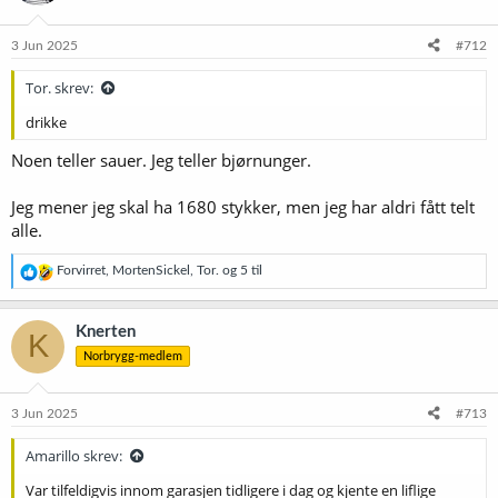
o
n
e
3 Jun 2025
#712
r
:
Tor. skrev:
drikke
Noen teller sauer. Jeg teller bjørnunger.
Jeg mener jeg skal ha 1680 stykker, men jeg har aldri fått telt
alle.
R
Forvirret
,
MortenSickel
,
Tor.
og 5 til
e
a
k
Knerten
K
s
Norbrygg-medlem
j
o
n
e
3 Jun 2025
#713
r
:
Amarillo skrev:
Var tilfeldigvis innom garasjen tidligere i dag og kjente en liflige