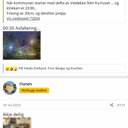
Når kommunen starter med skifte av Veidekke 50m fra huset … og
klokken er 23:30…
Fresing av 20cm, og deretter prepp.
Vis vedlegget 72834
00:30 Asfaltering…
R
Pål Heide Kielland
,
Finn Berger
og
Knerten
e
a
k
Hanen
s
Norbrygg-medlem
j
o
n
e
10 Jul 2025
#715
r
Ikkje deilig
: