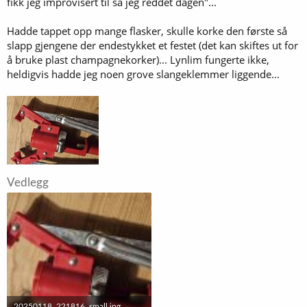
fikk jeg improvisert til så jeg reddet dagen"...
Hadde tappet opp mange flasker, skulle korke den første så
slapp gjengene der endestykket et festet (det kan skiftes ut for
å bruke plast champagnekorker)... Lynlim fungerte ikke,
heldigvis hadde jeg noen grove slangeklemmer liggende...
Vedlegg
20250118_221816_small.jpg