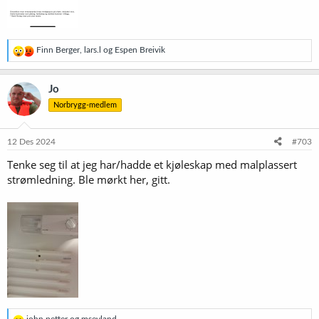
R
Finn Berger
,
lars.l
og
Espen Breivik
e
a
k
Jo
s
Norbrygg-medlem
j
o
n
e
12 Des 2024
#703
r
Tenke seg til at jeg har/hadde et kjøleskap med malplassert
:
strømledning. Ble mørkt her, gitt.
R