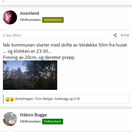
e
a
k
msevland
s
NMKomiteen
Sentralstyre
j
o
n
e
2 Jun 2025
#708
r
Når kommunen starter med skifte av Veidekke 50m fra huset
:
… og klokken er 23:30…
Fresing av 20cm, og deretter prepp.
R
AndyHagen
,
Finn Berger
,
loebrygg
og 4 til
e
a
k
Håkon Bugge
s
NMKomiteen
Fylkesstyre
j
o
n