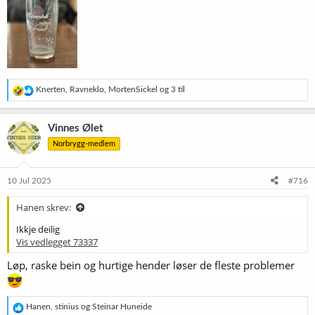
R
Knerten
,
Ravneklo
,
MortenSickel
og 3 til
e
a
k
Vinnes Ølet
s
Norbrygg-medlem
j
o
n
e
10 Jul 2025
#716
r
:
Hanen skrev:
Ikkje deilig
Vis vedlegget 73337
Løp, raske bein og hurtige hender løser de fleste problemer
R
Hanen
,
stinius
og
Steinar Huneide