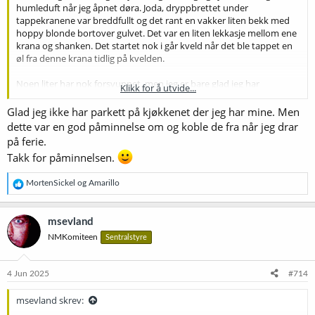
humleduft når jeg åpnet døra. Joda, dryppbrettet under
tappekranene var breddfullt og det rant en vakker liten bekk med
hoppy blonde bortover gulvet. Det var en liten lekkasje mellom ene
krana og shanken. Det startet nok i går kveld når det ble tappet en
øl fra denne krana tidlig på kvelden.
Noen liter har nok forsvunnet, men jeg er bare glad jeg har
Klikk for å utvide...
tappekranene i garasjen. Slipper å skifte parkett her
Glad jeg ikke har parkett på kjøkkenet der jeg har mine. Men
Vis vedlegget 72786
Vis vedlegget 72787
Vis vedlegget 72788
dette var en god påminnelse om og koble de fra når jeg drar
på ferie.
Takk for påminnelsen.
R
MortenSickel
og
Amarillo
e
a
k
msevland
s
NMKomiteen
Sentralstyre
j
o
n
e
4 Jun 2025
#714
r
:
msevland skrev: