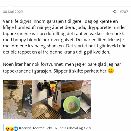
o
n
e
30 Mai 2025
#707
r
Var tilfeldigvis innom garasjen tidligere i dag og kjente en
:
liflige humleduft når jeg åpnet døra. Joda, dryppbrettet under
tappekranene var breddfullt og det rant en vakker liten bekk
med hoppy blonde bortover gulvet. Det var en liten lekkasje
mellom ene krana og shanken. Det startet nok i går kveld når
det ble tappet en øl fra denne krana tidlig på kvelden.
Noen liter har nok forsvunnet, men jeg er bare glad jeg har
tappekranene i garasjen. Slipper å skifte parkett her
R
Knerten
,
MortenSickel
,
Rune Kallhovd
og 12 til