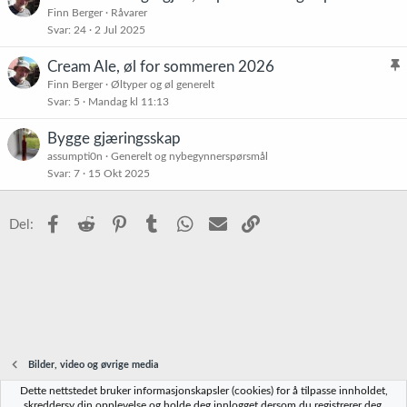
Finn Berger
Råvarer
Svar
24
2 Jul 2025
Cream Ale, øl for sommeren 2026
l
Finn Berger
Øltyper og øl generelt
Svar
5
Mandag kl 11:13
i
s
Bygge gjæringsskap
t
assumpti0n
Generelt og nybegynnerspørsmål
r
Svar
7
15 Okt 2025
e
t
Facebook
Reddit
Pinterest
Tumblr
WhatsApp
E-post
Link
Del:
Bilder, video og øvrige media
Dette nettstedet bruker informasjonskapsler (cookies) for å tilpasse innholdet,
Norbrygg-default
skreddersy din opplevelse og holde deg innlogget dersom du registrerer deg.