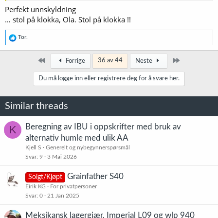
Perfekt unnskyldning
… stol på klokka, Ola. Stol på klokka !!
R
Tor.
e
a
k
Først
Siste
36 av 44
Forrige
Neste
s
j
Du må logge inn eller registrere deg for å svare her.
o
n
e
Similar threads
r
:
Beregning av IBU i oppskrifter med bruk av
K
alternativ humle med ulik AA
Kjell S
Generelt og nybegynnerspørsmål
Svar
9
3 Mai 2026
Grainfather S40
Solgt/Kjøpt
Eirik KG
For privatpersoner
Svar
0
21 Jan 2025
Meksikansk lagergjær, Imperial L09 og wlp 940