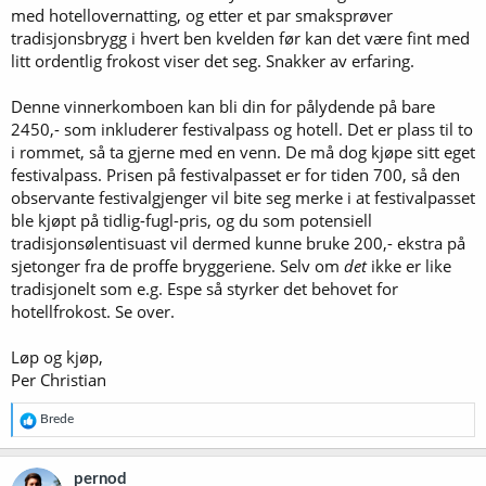
med hotellovernatting, og etter et par smaksprøver
tradisjonsbrygg i hvert ben kvelden før kan det være fint med
litt ordentlig frokost viser det seg. Snakker av erfaring.
Denne vinnerkomboen kan bli din for pålydende på bare
2450,- som inkluderer festivalpass og hotell. Det er plass til to
i rommet, så ta gjerne med en venn. De må dog kjøpe sitt eget
festivalpass. Prisen på festivalpasset er for tiden 700, så den
observante festivalgjenger vil bite seg merke i at festivalpasset
ble kjøpt på tidlig-fugl-pris, og du som potensiell
tradisjonsølentisuast vil dermed kunne bruke 200,- ekstra på
sjetonger fra de proffe bryggeriene. Selv om
det
ikke er like
tradisjonelt som e.g. Espe så styrker det behovet for
hotellfrokost. Se over.
Løp og kjøp,
Per Christian
R
Brede
e
a
k
pernod