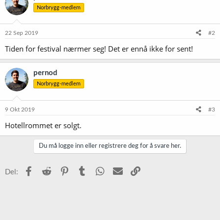
s
Norbrygg-medlem
j
o
n
e
22 Sep 2019
#2
r
Tiden for festival nærmer seg! Det er ennå ikke for sent!
:
pernod
Norbrygg-medlem
9 Okt 2019
#3
Hotellrommet er solgt.
Du må logge inn eller registrere deg for å svare her.
Facebook
Reddit
Pinterest
Tumblr
WhatsApp
E-post
Link
Del: