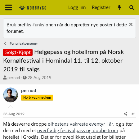
Logg inn
Registrer
Bruk prefiks-funksjonen når du oppretter nye poster i dette
forumet.
For privatpersoner
Helgepass og hotellrom på Norsk
Solgt/Kjøpt
Kornølfestival i Hornindal 11. til 12. oktober
2019 til salgs
T
S
pernod
28 Aug 2019
r
t
å
a
pernod
d
r
Norbrygg-medlem
s
t
t
d
a
a
28 Aug 2019
#1
r
t
t
o
Må desverre droppe
ølhøstens vakreste eventyr i år
, og sitter
e
dermed med et
overflødig festivalpass og dobbeltrom
på
r
hotellet i Grodås. Det er for øyeblikket utsolgt for billetter