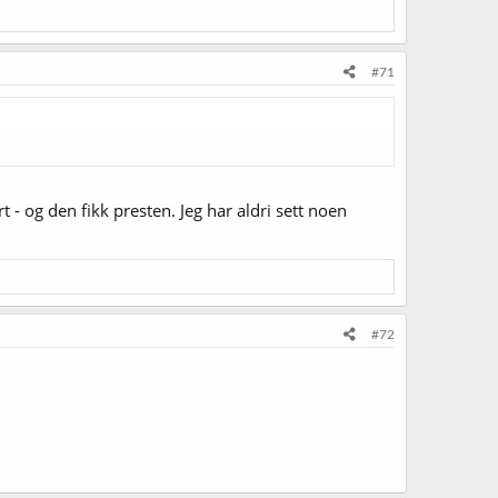
#71
t - og den fikk presten. Jeg har aldri sett noen
#72