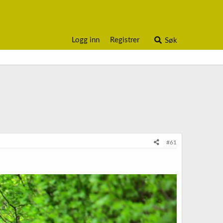
Logg inn
Registrer
Søk
#61