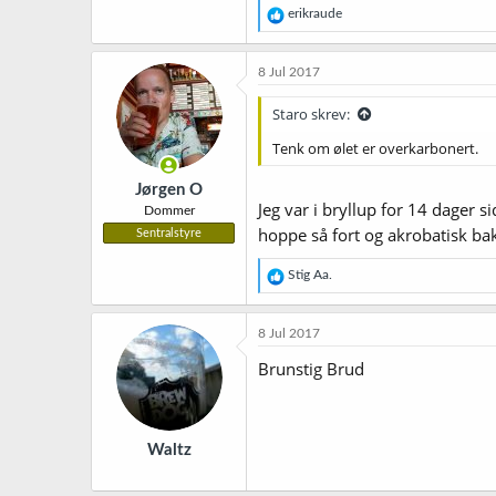
R
erikraude
e
a
k
8 Jul 2017
s
j
Staro skrev:
o
n
Tenk om ølet er overkarbonert.
e
r
Jørgen O
:
Jeg var i bryllup for 14 dager s
Dommer
hoppe så fort og akrobatisk bako
Sentralstyre
R
Stig Aa.
e
a
k
8 Jul 2017
s
j
Brunstig Brud
o
n
e
r
Waltz
: