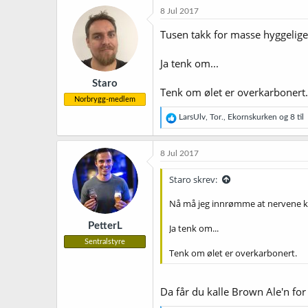
8 Jul 2017
Tusen takk for masse hyggelige
Ja tenk om...
Staro
Tenk om ølet er overkarbonert.
Norbrygg-medlem
R
LarsUlv
,
Tor.
,
Ekornskurken
og 8 til
e
a
k
8 Jul 2017
s
j
Staro skrev:
o
n
Nå må jeg innrømme at nervene 
e
r
PetterL
Ja tenk om...
:
Sentralstyre
Tenk om ølet er overkarbonert.
Da får du kalle Brown Ale'n fo