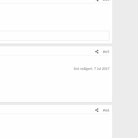
#65
Sist redigert:
7 Jul 2017
#66