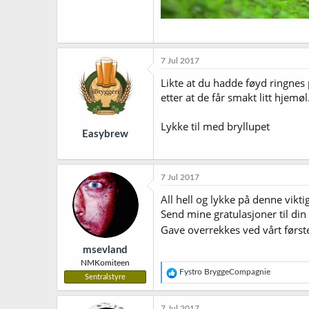
7 Jul 2017
Likte at du hadde føyd ringnes p
etter at de får smakt litt hjemøl
Lykke til med bryllupet
Easybrew
7 Jul 2017
All hell og lykke på denne vikti
Send mine gratulasjoner til din
Gave overrekkes ved vårt første
msevland
NMKomiteen
R
Fystro BryggeCompagnie
Sentralstyre
e
a
k
7 Jul 2017