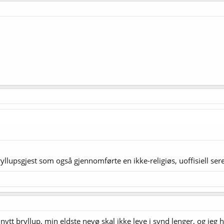
llupsgjest som også gjennomførte en ikke-religiøs, uoffisiell serem
tt bryllup, min eldste nevø skal ikke leve i synd lenger, og jeg h