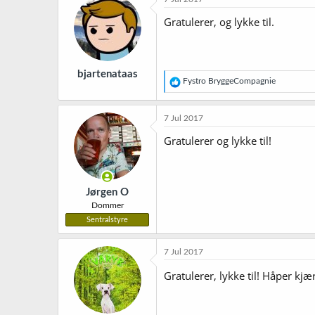
s
j
Gratulerer, og lykke til.
o
n
e
r
bjartenataas
:
R
Fystro BryggeCompagnie
e
a
k
7 Jul 2017
s
j
Gratulerer og lykke til!
o
n
e
r
Jørgen O
:
Dommer
Sentralstyre
7 Jul 2017
Gratulerer, lykke til! Håper kj