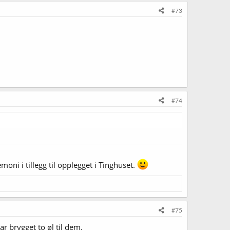
#73
#74
oni i tillegg til opplegget i Tinghuset.
#75
ar brygget to øl til dem.