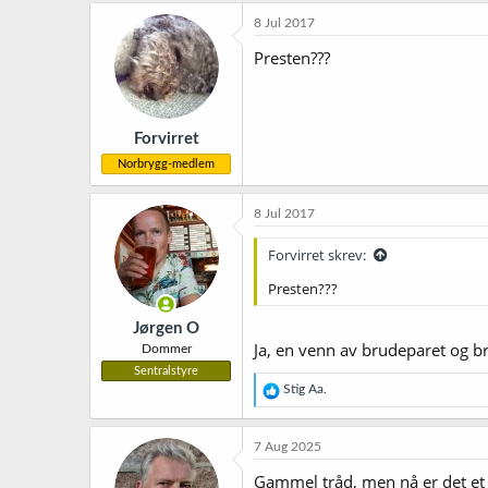
8 Jul 2017
Presten???
Forvirret
Norbrygg-medlem
8 Jul 2017
Forvirret skrev:
Presten???
Jørgen O
Ja, en venn av brudeparet og bry
Dommer
Sentralstyre
R
Stig Aa.
e
a
k
7 Aug 2025
s
j
Gammel tråd, men nå er det et ny