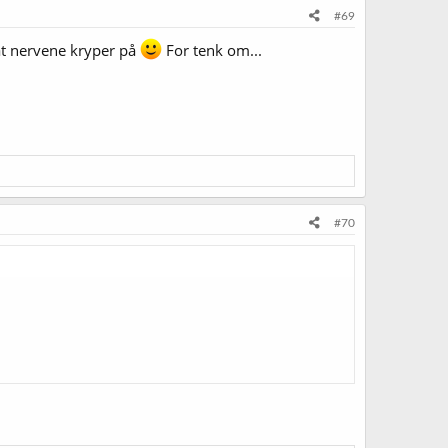
#69
 at nervene kryper på
For tenk om...
#70