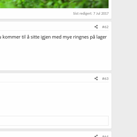
Sist redigert:
7 Jul 2017
#62
 du kommer til å sitte igjen med mye ringnes på lager
#63
#64