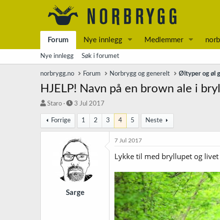
Forum
Nye innlegg
Medlemmer
norb
Nye innlegg
Søk i forumet
norbrygg.no
Forum
Norbrygg og generelt
Øltyper og øl 
HJELP! Navn på en brown ale i bry
T
S
Staro
3 Jul 2017
r
t
Forrige
1
2
3
4
5
Neste
å
a
d
r
s
t
7 Jul 2017
t
d
Lykke til med bryllupet og livet
a
a
r
t
t
o
e
r
Sarge