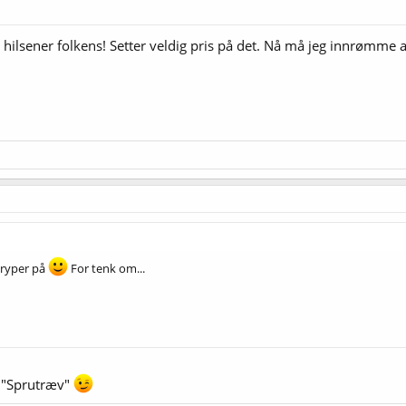
 hilsener folkens! Setter veldig pris på det. Nå må jeg innrømme
kryper på
For tenk om...
r "Sprutræv"