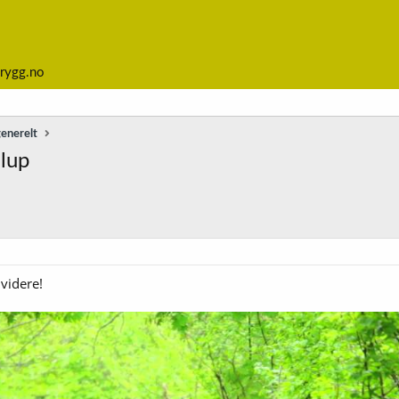
rygg.no
generelt
llup
 videre!