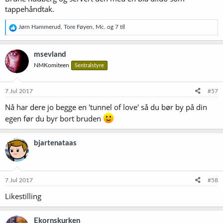
tappehåndtak.
R
Jørn Hammerud
,
Tore Føyen
,
Mc.
og 7 til
e
a
k
msevland
s
NMKomiteen
Sentralstyre
j
o
n
e
7 Jul 2017
#57
r
Nå har dere jo begge en 'tunnel of love' så du bør by på din
:
egen før du byr bort bruden
bjartenataas
7 Jul 2017
#58
Likestilling
Ekornskurken