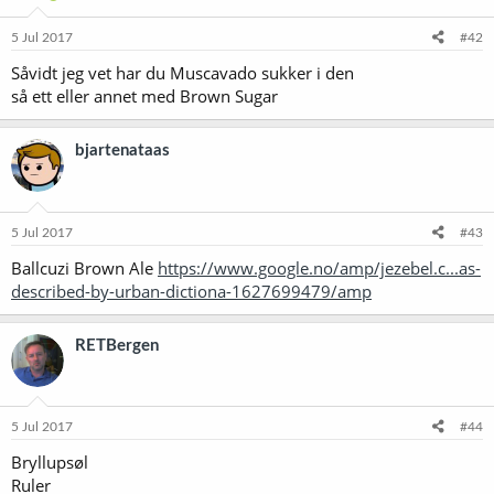
5 Jul 2017
#42
Såvidt jeg vet har du Muscavado sukker i den
så ett eller annet med Brown Sugar
bjartenataas
5 Jul 2017
#43
Ballcuzi Brown Ale
https://www.google.no/amp/jezebel.c...as-
described-by-urban-dictiona-1627699479/amp
RETBergen
5 Jul 2017
#44
Bryllupsøl
Ruler