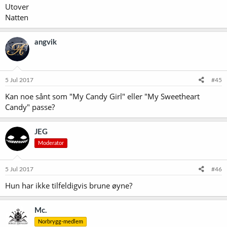
Utover
Natten
angvik
5 Jul 2017
#45
Kan noe sånt som "My Candy Girl" eller "My Sweetheart
Candy" passe?
JEG
Moderator
5 Jul 2017
#46
Hun har ikke tilfeldigvis brune øyne?
Mc.
Norbrygg-medlem