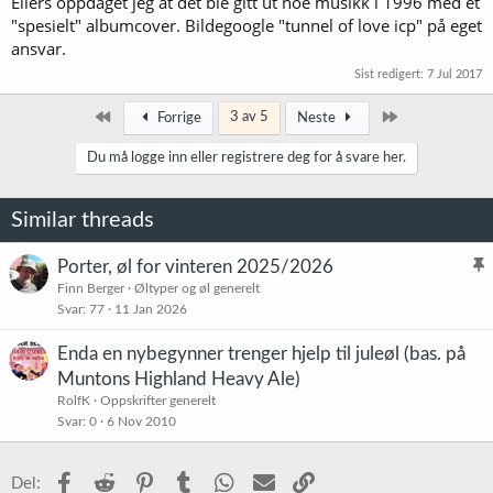
Ellers oppdaget jeg at det ble gitt ut noe musikk i 1996 med et
"spesielt" albumcover. Bildegoogle "tunnel of love icp" på eget
ansvar.
Sist redigert:
7 Jul 2017
Først
Siste
3 av 5
Forrige
Neste
Du må logge inn eller registrere deg for å svare her.
Similar threads
Porter, øl for vinteren 2025/2026
l
Finn Berger
Øltyper og øl generelt
Svar
77
11 Jan 2026
i
s
Enda en nybegynner trenger hjelp til juleøl (bas. på
t
Muntons Highland Heavy Ale)
r
RolfK
Oppskrifter generelt
e
Svar
0
6 Nov 2010
t
Facebook
Reddit
Pinterest
Tumblr
WhatsApp
E-post
Link
Del: