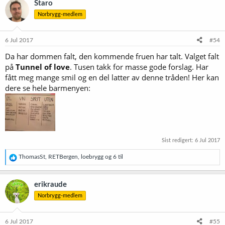
Staro
Norbrygg-medlem
6 Jul 2017
#54
Da har dommen falt, den kommende fruen har talt. Valget falt
på
Tunnel of love
. Tusen takk for masse gode forslag. Har
fått meg mange smil og en del latter av denne tråden! Her kan
dere se hele barmenyen:
Sist redigert:
6 Jul 2017
R
ThomasSt
,
RETBergen
,
loebrygg
og 6 til
e
a
k
erikraude
s
Norbrygg-medlem
j
o
n
e
6 Jul 2017
#55