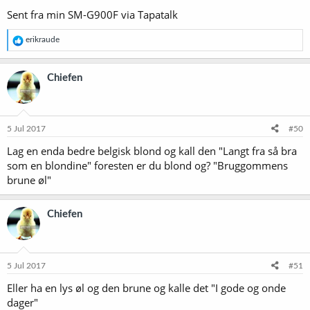
Sent fra min SM-G900F via Tapatalk
R
erikraude
e
a
k
Chiefen
s
j
o
n
e
5 Jul 2017
#50
r
Lag en enda bedre belgisk blond og kall den "Langt fra så bra
:
som en blondine" foresten er du blond og? "Bruggommens
brune øl"
Chiefen
5 Jul 2017
#51
Eller ha en lys øl og den brune og kalle det "I gode og onde
dager"