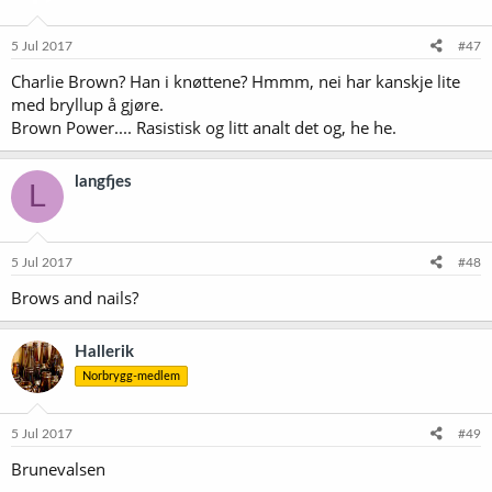
5 Jul 2017
#47
Charlie Brown? Han i knøttene? Hmmm, nei har kanskje lite
med bryllup å gjøre.
Brown Power.... Rasistisk og litt analt det og, he he.
langfjes
L
5 Jul 2017
#48
Brows and nails?
Hallerik
Norbrygg-medlem
5 Jul 2017
#49
Brunevalsen