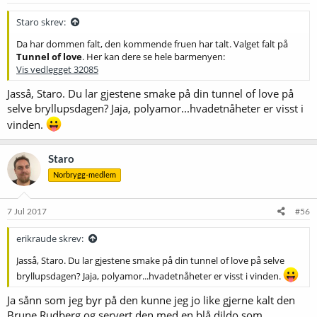
r
:
Staro skrev:
Da har dommen falt, den kommende fruen har talt. Valget falt på
Tunnel of love
. Her kan dere se hele barmenyen:
Vis vedlegget 32085
Jasså, Staro. Du lar gjestene smake på din tunnel of love på
selve bryllupsdagen? Jaja, polyamor...hvadetnåheter er visst i
vinden.
Staro
Norbrygg-medlem
7 Jul 2017
#56
erikraude skrev:
Jasså, Staro. Du lar gjestene smake på din tunnel of love på selve
bryllupsdagen? Jaja, polyamor...hvadetnåheter er visst i vinden.
Ja sånn som jeg byr på den kunne jeg jo like gjerne kalt den
Brune Rudberg og servert den med en blå dildo som