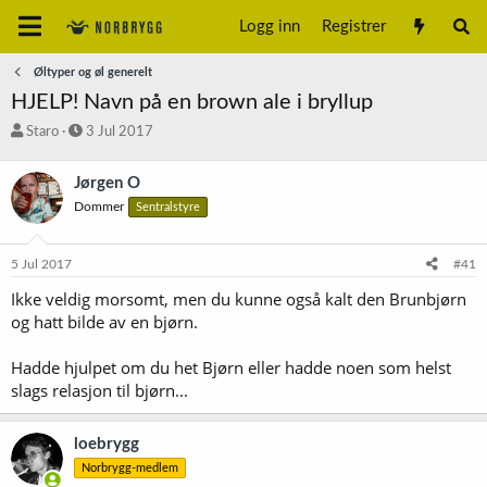
Logg inn
Registrer
Øltyper og øl generelt
HJELP! Navn på en brown ale i bryllup
T
S
Staro
3 Jul 2017
r
t
å
a
Jørgen O
d
r
Dommer
Sentralstyre
s
t
t
d
a
a
5 Jul 2017
#41
r
t
t
o
Ikke veldig morsomt, men du kunne også kalt den Brunbjørn
e
og hatt bilde av en bjørn.
r
Hadde hjulpet om du het Bjørn eller hadde noen som helst
slags relasjon til bjørn...
loebrygg
Norbrygg-medlem