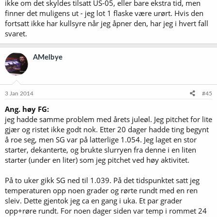
ikke om det skyldes tilsatt US-05, eller bare ekstra tid, men
finner det muligens ut - jeg lot 1 flaske være urørt. Hvis den
fortsatt ikke har kullsyre når jeg åpner den, har jeg i hvert fall
svaret.
AMelbye
3 Jan 2014
#45
Ang. høy FG:
jeg hadde samme problem med årets juleøl. Jeg pitchet for lite
gjær og ristet ikke godt nok. Etter 20 dager hadde ting begynt
å roe seg, men SG var på latterlige 1.054. Jeg laget en stor
starter, dekanterte, og brukte slurryen fra denne i en liten
starter (under en liter) som jeg pitchet ved høy aktivitet.
På to uker gikk SG ned til 1.039. På det tidspunktet satt jeg
temperaturen opp noen grader og rørte rundt med en ren
sleiv. Dette gjentok jeg ca en gang i uka. Et par grader
opp+røre rundt. For noen dager siden var temp i rommet 24