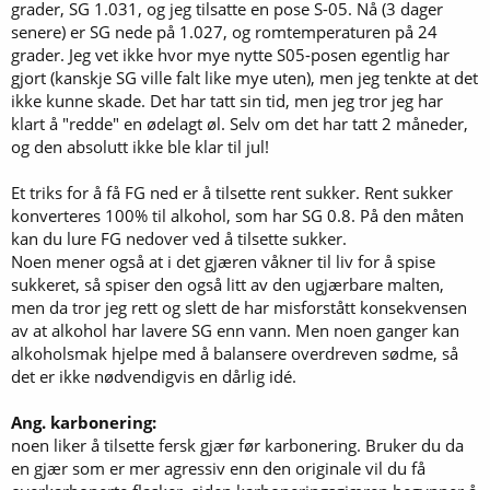
grader, SG 1.031, og jeg tilsatte en pose S-05. Nå (3 dager
senere) er SG nede på 1.027, og romtemperaturen på 24
grader. Jeg vet ikke hvor mye nytte S05-posen egentlig har
gjort (kanskje SG ville falt like mye uten), men jeg tenkte at det
ikke kunne skade. Det har tatt sin tid, men jeg tror jeg har
klart å "redde" en ødelagt øl. Selv om det har tatt 2 måneder,
og den absolutt ikke ble klar til jul!
Et triks for å få FG ned er å tilsette rent sukker. Rent sukker
konverteres 100% til alkohol, som har SG 0.8. På den måten
kan du lure FG nedover ved å tilsette sukker.
Noen mener også at i det gjæren våkner til liv for å spise
sukkeret, så spiser den også litt av den ugjærbare malten,
men da tror jeg rett og slett de har misforstått konsekvensen
av at alkohol har lavere SG enn vann. Men noen ganger kan
alkoholsmak hjelpe med å balansere overdreven sødme, så
det er ikke nødvendigvis en dårlig idé.
Ang. karbonering:
noen liker å tilsette fersk gjær før karbonering. Bruker du da
en gjær som er mer agressiv enn den originale vil du få