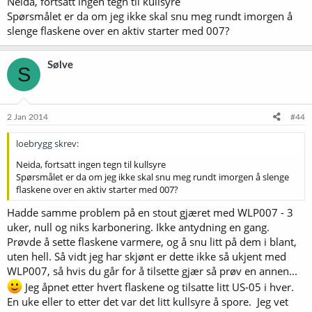
Neida, fortsatt ingen tegn til kullsyre
Spørsmålet er da om jeg ikke skal snu meg rundt imorgen å
slenge flaskene over en aktiv starter med 007?
Sølve
S
2 Jan 2014
#44
loebrygg skrev:
Neida, fortsatt ingen tegn til kullsyre
Spørsmålet er da om jeg ikke skal snu meg rundt imorgen å slenge
flaskene over en aktiv starter med 007?
Hadde samme problem på en stout gjæret med WLP007 - 3
uker, null og niks karbonering. Ikke antydning en gang.
Prøvde å sette flaskene varmere, og å snu litt på dem i blant,
uten hell. Så vidt jeg har skjønt er dette ikke så ukjent med
WLP007, så hvis du går for å tilsette gjær så prøv en annen...
Jeg åpnet etter hvert flaskene og tilsatte litt US-05 i hver.
En uke eller to etter det var det litt kullsyre å spore. Jeg vet