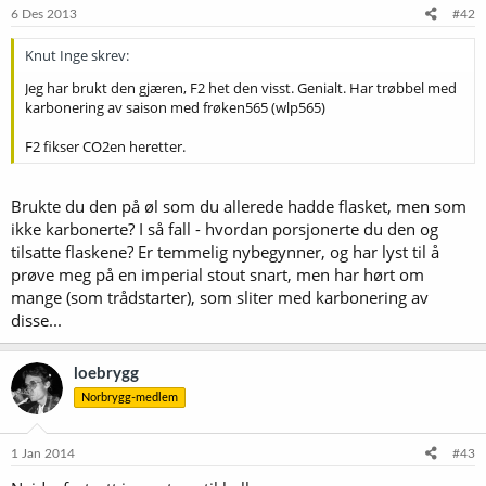
6 Des 2013
#42
Knut Inge skrev:
Jeg har brukt den gjæren, F2 het den visst. Genialt. Har trøbbel med
karbonering av saison med frøken565 (wlp565)
F2 fikser CO2en heretter.
Brukte du den på øl som du allerede hadde flasket, men som
ikke karbonerte? I så fall - hvordan porsjonerte du den og
tilsatte flaskene? Er temmelig nybegynner, og har lyst til å
prøve meg på en imperial stout snart, men har hørt om
mange (som trådstarter), som sliter med karbonering av
disse...
loebrygg
Norbrygg-medlem
1 Jan 2014
#43