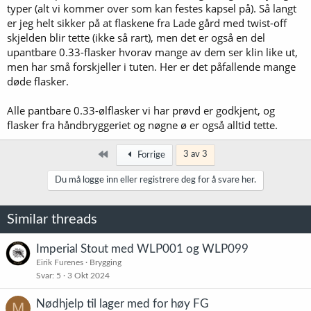
typer (alt vi kommer over som kan festes kapsel på). Så langt
er jeg helt sikker på at flaskene fra Lade gård med twist-off
skjelden blir tette (ikke så rart), men det er også en del
upantbare 0.33-flasker hvorav mange av dem ser klin like ut,
men har små forskjeller i tuten. Her er det påfallende mange
døde flasker.
Alle pantbare 0.33-ølflasker vi har prøvd er godkjent, og
flasker fra håndbryggeriet og nøgne ø er også alltid tette.
Først
3 av 3
Forrige
Du må logge inn eller registrere deg for å svare her.
Similar threads
Imperial Stout med WLP001 og WLP099
Eirik Furenes
Brygging
Svar
5
3 Okt 2024
Nødhjelp til lager med for høy FG
M