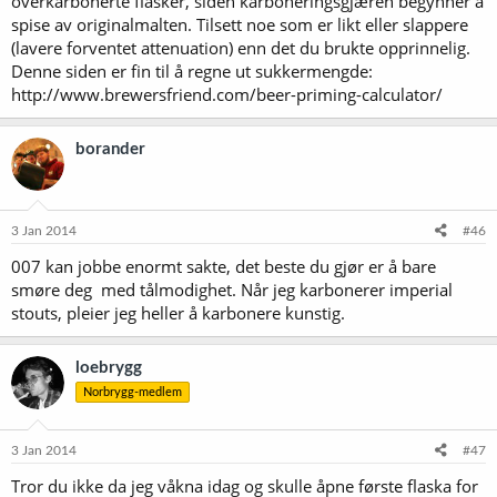
overkarbonerte flasker, siden karboneringsgjæren begynner å
spise av originalmalten. Tilsett noe som er likt eller slappere
(lavere forventet attenuation) enn det du brukte opprinnelig.
Denne siden er fin til å regne ut sukkermengde:
http://www.brewersfriend.com/beer-priming-calculator/
borander
3 Jan 2014
#46
007 kan jobbe enormt sakte, det beste du gjør er å bare
smøre deg med tålmodighet. Når jeg karbonerer imperial
stouts, pleier jeg heller å karbonere kunstig.
loebrygg
Norbrygg-medlem
3 Jan 2014
#47
Tror du ikke da jeg våkna idag og skulle åpne første flaska for