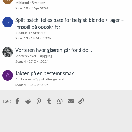
Miklabol
Brygging
Svar
10
7 Apr 2024
Split batch: felles base for belgisk blonde + lager –
R
innspill på oppskrift?
RasmusD
Brygging
Svar
13
18 Mar 2026
Vørteren hvor gjæren går for å dø...
MortenSickel
Brygging
Svar
4
27 Okt 2024
Jakten på en bestemt smak
A
Andrimner
Oppskrifter generelt
Svar
4
30 Okt 2025
Facebook
Reddit
Pinterest
Tumblr
WhatsApp
E-post
Link
Del: