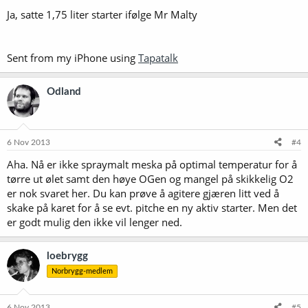
Ja, satte 1,75 liter starter ifølge Mr Malty
Sent from my iPhone using
Tapatalk
Odland
6 Nov 2013
#4
Aha. Nå er ikke spraymalt meska på optimal temperatur for å
tørre ut ølet samt den høye OGen og mangel på skikkelig O2
er nok svaret her. Du kan prøve å agitere gjæren litt ved å
skake på karet for å se evt. pitche en ny aktiv starter. Men det
er godt mulig den ikke vil lenger ned.
loebrygg
Norbrygg-medlem
6 Nov 2013
#5