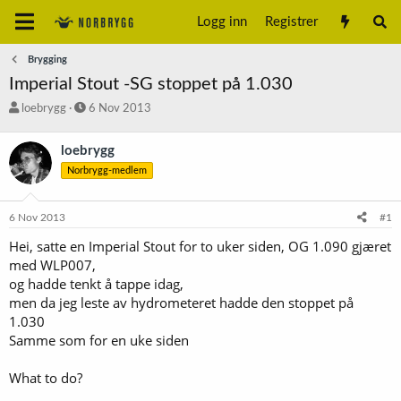
Logg inn
Registrer
Brygging
Imperial Stout -SG stoppet på 1.030
T
S
loebrygg
6 Nov 2013
r
t
å
a
loebrygg
d
r
Norbrygg-medlem
s
t
t
d
a
a
6 Nov 2013
#1
r
t
t
o
Hei, satte en Imperial Stout for to uker siden, OG 1.090 gjæret
e
med WLP007,
r
og hadde tenkt å tappe idag,
men da jeg leste av hydrometeret hadde den stoppet på
1.030
Samme som for en uke siden
What to do?