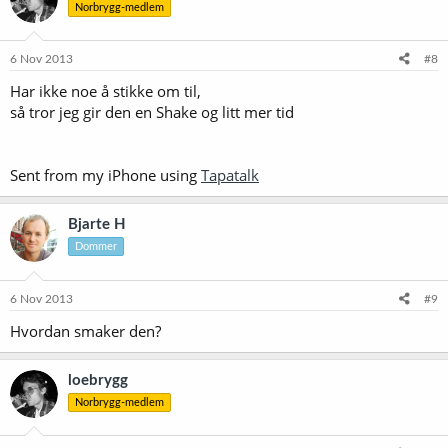
Norbrygg-medlem
6 Nov 2013
#8
Har ikke noe å stikke om til,
så tror jeg gir den en Shake og litt mer tid
Sent from my iPhone using
Tapatalk
Bjarte H
Dommer
6 Nov 2013
#9
Hvordan smaker den?
loebrygg
Norbrygg-medlem