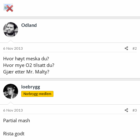
Odland
6 Nov 2013
#2
Hvor høyt meska du?
Hvor mye O2 tilsatt du?
Gjær etter Mr. Malty?
loebrygg
Norbrygg-medlem
6 Nov 2013
#3
Partial mash
Rista godt