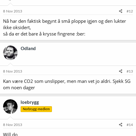
8 Nov 2013
#12
Nå har den faktisk begynt å små ploppe igjen og den lukter
ikke oksidert,
så da er det bare å krysse fingrene :ber:
Odland
8 Nov 2013
#13
Kan være CO2 som unslipper, men man vet jo aldri. Sjekk SG
om noen dager
loebrygg
Norbrygg-medlem
8 Nov 2013
#14
Will do