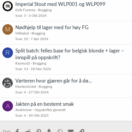
Imperial Stout med WLP001 og WLP099
Eirik Furenes
Brygging
Svar
5
3 Okt 2024
Nødhjelp til lager med for høy FG
M
Miklabol
Brygging
Svar
10
7 Apr 2024
Split batch: felles base for belgisk blonde + lager –
R
innspill på oppskrift?
RasmusD
Brygging
Svar
13
18 Mar 2026
Vørteren hvor gjæren går for å dø...
MortenSickel
Brygging
Svar
4
27 Okt 2024
Jakten på en bestemt smak
A
Andrimner
Oppskrifter generelt
Svar
4
30 Okt 2025
Facebook
Reddit
Pinterest
Tumblr
WhatsApp
E-post
Link