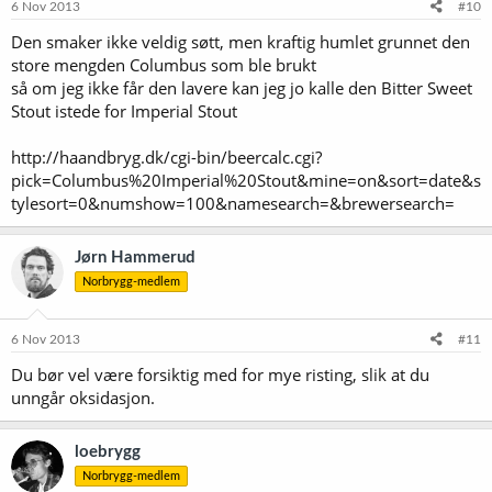
6 Nov 2013
#10
Den smaker ikke veldig søtt, men kraftig humlet grunnet den
store mengden Columbus som ble brukt
så om jeg ikke får den lavere kan jeg jo kalle den Bitter Sweet
Stout istede for Imperial Stout
http://haandbryg.dk/cgi-bin/beercalc.cgi?
pick=Columbus%20Imperial%20Stout&mine=on&sort=date&s
tylesort=0&numshow=100&namesearch=&brewersearch=
Jørn Hammerud
Norbrygg-medlem
6 Nov 2013
#11
Du bør vel være forsiktig med for mye risting, slik at du
unngår oksidasjon.
loebrygg
Norbrygg-medlem