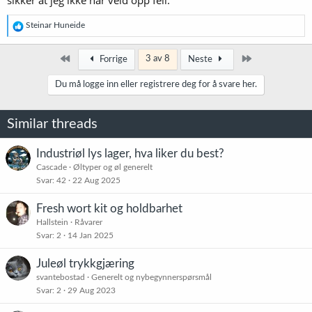
R
Steinar Huneide
e
a
k
Først
Siste
3 av 8
Forrige
Neste
s
j
Du må logge inn eller registrere deg for å svare her.
o
n
e
Similar threads
r
:
Industriøl lys lager, hva liker du best?
Cascade
Øltyper og øl generelt
Svar
42
22 Aug 2025
Fresh wort kit og holdbarhet
Hallstein
Råvarer
Svar
2
14 Jan 2025
Juleøl trykkgjæring
svantebostad
Generelt og nybegynnerspørsmål
Svar
2
29 Aug 2023