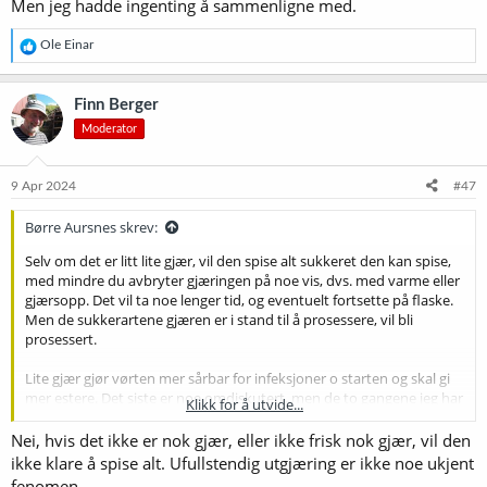
Men jeg hadde ingenting å sammenligne med.
R
Ole Einar
e
a
k
Finn Berger
s
Moderator
j
o
n
e
9 Apr 2024
#47
r
:
Børre Aursnes skrev:
Selv om det er litt lite gjær, vil den spise alt sukkeret den kan spise,
med mindre du avbryter gjæringen på noe vis, dvs. med varme eller
gjærsopp. Det vil ta noe lenger tid, og eventuelt fortsette på flaske.
Men de sukkerartene gjæren er i stand til å prosessere, vil bli
prosessert.
Lite gjær gjør vørten mer sårbar for infeksjoner o starten og skal gi
mer estere. Det siste er noe omdiskutert, men de to gangene jeg har
Klikk for å utvide...
bevisst prøvd, fikk i hvert fall jeg mye ester. Men jeg hadde
ingenting å sammenligne med.
Nei, hvis det ikke er nok gjær, eller ikke frisk nok gjær, vil den
ikke klare å spise alt. Ufullstendig utgjæring er ikke noe ukjent
fenomen.