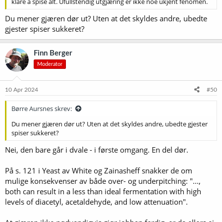
klare å spise alt. Ufullstendig utgjæring er ikke noe ukjent fenomen.
Du mener gjæren dør ut? Uten at det skyldes andre, ubedte
gjester spiser sukkeret?
Finn Berger
Moderator
10 Apr 2024
#50
Børre Aursnes skrev:
Du mener gjæren dør ut? Uten at det skyldes andre, ubedte gjester
spiser sukkeret?
Nei, den bare går i dvale - i første omgang. En del dør.
På s. 121 i Yeast av White og Zainasheff snakker de om
mulige konsekvenser av både over- og underpitching: "...,
both can result in a less than ideal fermentation with high
levels of diacetyl, acetaldehyde, and low attenuation".