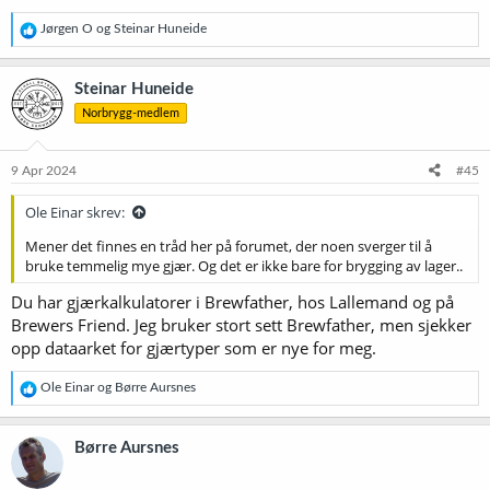
R
Jørgen O
og
Steinar Huneide
e
a
k
Steinar Huneide
s
Norbrygg-medlem
j
o
n
e
9 Apr 2024
#45
r
:
Ole Einar skrev:
Mener det finnes en tråd her på forumet, der noen sverger til å
bruke temmelig mye gjær. Og det er ikke bare for brygging av lager..
Du har gjærkalkulatorer i Brewfather, hos Lallemand og på
Brewers Friend. Jeg bruker stort sett Brewfather, men sjekker
opp dataarket for gjærtyper som er nye for meg.
R
Ole Einar
og
Børre Aursnes
e
a
k
Børre Aursnes
s
j