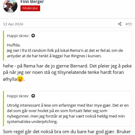
Finn Berger
Moderator
12 Apr 2024
#55
Happi skrev:
Huffda.
Jeg sier i fra til random folk på lokal-Rema'n at det er feil øl, om de
antyder at de har tenkt å legge/ har Ringnes i kurven.
hehe - på Rema har de jo gjerne Bernard. Det pleier jeg å peke
på når jeg ser noen stå og tilsynelatende tenke hardt foran
ølhylla
.
Happi skrev:
Utrolig interessant å lese om erfaringer med lite/ mye gjær. Det er en
del som går over hodet på en som fortsatt føler seg som
nybegynner, men jeg forstår at jeg har vært nokså heldig med min
systematiske underpitching.
Som regel går det nokså bra om du bare har god gjær. Bruker