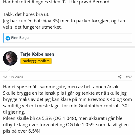
Har boikottet Ringnes siden 92. Ikke prøvd Bernard.
Takk, det høres bra ut.
Jeg har kun én batch(av 35) med to pakker tørrgjær, og kan
vel si det fungerer utmerket.
R
Finn Berger
e
a
k
Terje Kolbeinsen
s
Norbrygg-medlem
j
o
n
e
13 Jun 2024
#57
r
Har et spørsmål i samme gate, men av helt annen årsak.
:
Skulle brygge en Italiensk pils i går og tenkte at nå skulle jeg
brygge maks av det jeg kan klare på min Brewtools 40 og som
samtidig vel er i meste laget for min Grainfather conical - 30L
til gjæring.
Pilsen skulle bli ca 5,3% (OG 1.048), men akkurat i går ble
utbytte lang over forventet og OG ble 1.059, som da vil gi en
pils på over 6,5%!