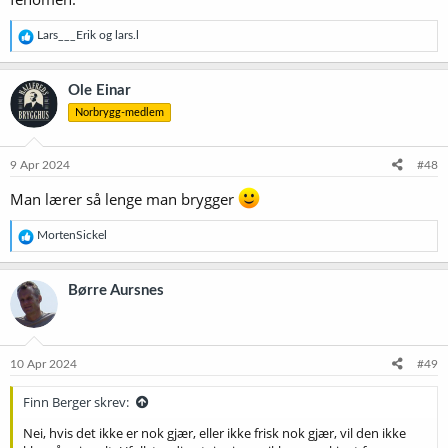
R
Lars___Erik
og
lars.l
e
a
k
Ole Einar
s
Norbrygg-medlem
j
o
n
e
9 Apr 2024
#48
r
:
Man lærer så lenge man brygger
R
MortenSickel
e
a
k
Børre Aursnes
s
j
o
n
e
10 Apr 2024
#49
r
:
Finn Berger skrev:
Nei, hvis det ikke er nok gjær, eller ikke frisk nok gjær, vil den ikke