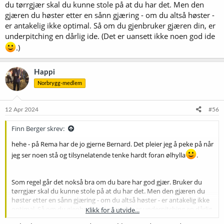
du tørrgjær skal du kunne stole på at du har det. Men den
gjæren du høster etter en sånn gjæring - om du altså høster -
er antakelig ikke optimal. Så om du gjenbruker gjæren din, er
underpitching en dårlig ide. (Det er uansett ikke noen god ide
.)
Happi
Norbrygg-medlem
12 Apr 2024
#56
Finn Berger skrev:
hehe - på Rema har de jo gjerne Bernard. Det pleier jeg å peke på når
jeg ser noen stå og tilsynelatende tenke hardt foran ølhylla
.
Som regel går det nokså bra om du bare har god gjær. Bruker du
tørrgjær skal du kunne stole på at du har det. Men den gjæren du
høster etter en sånn gjæring - om du altså høster - er antakelig ikke
optimal. Så om du gjenbruker gjæren din, er underpitching en dårlig
Klikk for å utvide...
ide. (Det er uansett ikke noen god ide
.)