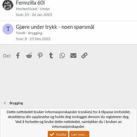
Fermzilla 60l
MortenSickel
Utstyr
Svar
25
26 Jan 2023
Gjære under trykk - noen spørsmål
T
TomR
Brygging
Svar
8
25 Des 2022
Facebook
Reddit
Pinterest
Tumblr
WhatsApp
E-post
Link
Del:
Brygging
Dette nettstedet bruker informasjonskapsler (cookies) for å tilpasse innholdet,
Norbrygg-default
skreddersy din opplevelse og holde deg innlogget dersom du registrerer deg.
Ved å fortsette og bruke dette nettstedet, samtykker du i bruken av
Kontakt oss
Vilkår og regler
Personvernregler
Hjelp
Hjem
R
informasjonskapsler.
S
S
Godta
Lær mer...
®
Community platform by XenForo
© 2010-2023 XenForo Ltd.