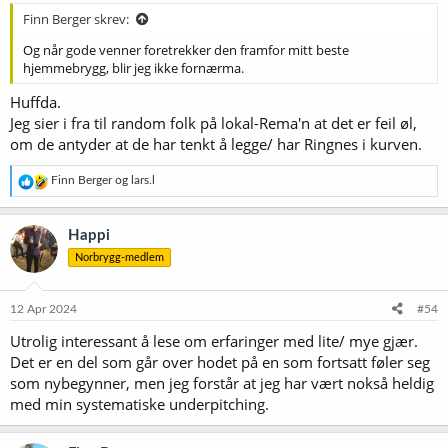
Finn Berger skrev:
Og når gode venner foretrekker den framfor mitt beste
hjemmebrygg, blir jeg ikke fornærma.
Huffda.
Jeg sier i fra til random folk på lokal-Rema'n at det er feil øl,
om de antyder at de har tenkt å legge/ har Ringnes i kurven.
R
Finn Berger
og
lars.l
e
a
k
Happi
s
Norbrygg-medlem
j
o
n
e
12 Apr 2024
#54
r
Utrolig interessant å lese om erfaringer med lite/ mye gjær.
:
Det er en del som går over hodet på en som fortsatt føler seg
som nybegynner, men jeg forstår at jeg har vært nokså heldig
med min systematiske underpitching.