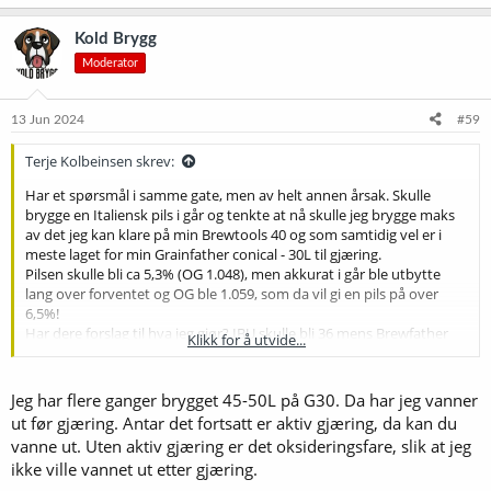
a
k
Kold Brygg
s
Moderator
j
o
n
e
13 Jun 2024
#59
r
:
Terje Kolbeinsen skrev:
Har et spørsmål i samme gate, men av helt annen årsak. Skulle
brygge en Italiensk pils i går og tenkte at nå skulle jeg brygge maks
av det jeg kan klare på min Brewtools 40 og som samtidig vel er i
meste laget for min Grainfather conical - 30L til gjæring.
Pilsen skulle bli ca 5,3% (OG 1.048), men akkurat i går ble utbytte
lang over forventet og OG ble 1.059, som da vil gi en pils på over
6,5%!
Har dere forslag til hva jeg gjør? IBU skulle bli 36 mens Brewfather
Klikk for å utvide...
sier nå at den blir 32
Jeg har flere ganger brygget 45-50L på G30. Da har jeg vanner
ut før gjæring. Antar det fortsatt er aktiv gjæring, da kan du
vanne ut. Uten aktiv gjæring er det oksideringsfare, slik at jeg
ikke ville vannet ut etter gjæring.