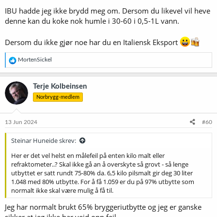
IBU hadde jeg ikke brydd meg om. Dersom du likevel vil heve
denne kan du koke nok humle i 30-60 i 0,5-1L vann.
Dersom du ikke gjør noe har du en Italiensk Eksport
R
MortenSickel
e
a
k
Terje Kolbeinsen
s
Norbrygg-medlem
j
o
n
e
13 Jun 2024
#60
r
:
Steinar Huneide skrev:
Her er det vel helst en målefeil på enten kilo malt eller
refraktometer..? Skal ikke gå an å overskyte så grovt - så lenge
utbyttet er satt rundt 75-80% da. 6,5 kilo pilsmalt gir deg 30 liter
1.048 med 80% utbytte. For å få 1.059 er du på 97% utbytte som
normalt ikke skal være mulig å få til.
Jeg har normalt brukt 65% bryggeriutbytte og jeg er ganske
sikker at jeg ikke har veid opp feil.