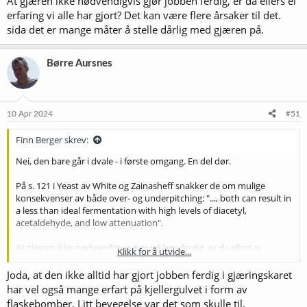
At gjæren ikke nødvendigvis gjør jobben ferdig, er da ellers ei
erfaring vi alle har gjort? Det kan være flere årsaker til det.
sida det er mange måter å stelle dårlig med gjæren på.
Børre Aursnes
10 Apr 2024
#51
Finn Berger skrev:
Nei, den bare går i dvale - i første omgang. En del dør.
På s. 121 i Yeast av White og Zainasheff snakker de om mulige
konsekvenser av både over- og underpitching: "..., both can result in
a less than ideal fermentation with high levels of diacetyl,
acetaldehyde, and low attenuation".
At gjæren ikke nødvendigvis gjør jobben ferdig, er da ellers ei
Klikk for å utvide...
erfaring vi alle har gjort? Det kan være flere årsaker til det. sida det
er mange måter å stelle dårlig med gjæren på.
Joda, at den ikke alltid har gjort jobben ferdig i gjæringskaret
har vel også mange erfart på kjellergulvet i form av
flaskebomber. Litt bevegelse var det som skulle til.