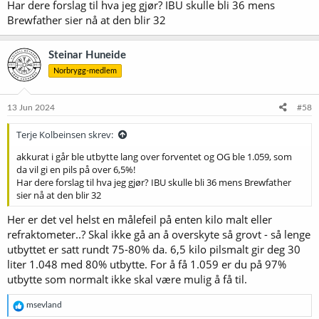
Har dere forslag til hva jeg gjør? IBU skulle bli 36 mens
Brewfather sier nå at den blir 32
Steinar Huneide
Norbrygg-medlem
13 Jun 2024
#58
Terje Kolbeinsen skrev:
akkurat i går ble utbytte lang over forventet og OG ble 1.059, som
da vil gi en pils på over 6,5%!
Har dere forslag til hva jeg gjør? IBU skulle bli 36 mens Brewfather
sier nå at den blir 32
Her er det vel helst en målefeil på enten kilo malt eller
refraktometer..? Skal ikke gå an å overskyte så grovt - så lenge
utbyttet er satt rundt 75-80% da. 6,5 kilo pilsmalt gir deg 30
liter 1.048 med 80% utbytte. For å få 1.059 er du på 97%
utbytte som normalt ikke skal være mulig å få til.
R
msevland
e