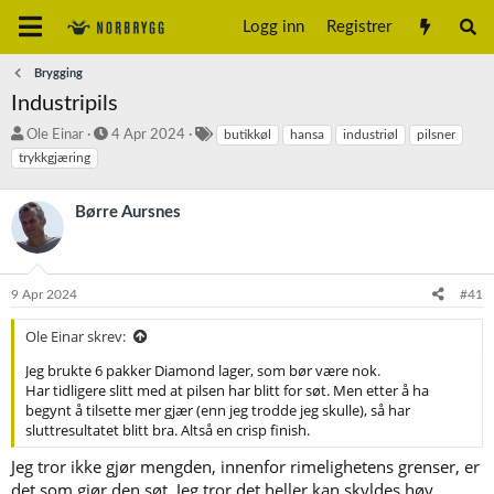
Logg inn
Registrer
Brygging
Industripils
T
S
S
Ole Einar
4 Apr 2024
butikkøl
hansa
industriøl
pilsner
r
t
t
trykkgjæring
å
a
i
d
r
k
Børre Aursnes
s
t
k
t
d
o
a
a
r
r
t
d
t
o
9 Apr 2024
#41
e
r
Ole Einar skrev:
Jeg brukte 6 pakker Diamond lager, som bør være nok.
Har tidligere slitt med at pilsen har blitt for søt. Men etter å ha
begynt å tilsette mer gjær (enn jeg trodde jeg skulle), så har
sluttresultatet blitt bra. Altså en crisp finish.
Jeg tror ikke gjør mengden, innenfor rimelighetens grenser, er
det som gjør den søt. Jeg tror det heller kan skyldes høy