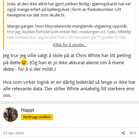
Joda, at den ikke alltid har gjort jobben ferdig i gjæringskaret har vel
også mange erfart på kjellergulvet i form av flaskebomber. Litt
bevegelse var det som skulle til.
Mange ganger, hvor tilsynelatende manglende utgjæring oppstår,
tror jeg skyldes forhold som enten feil i meskingen e.l., f.eks. tilfeldig
høy temperatur. Jeg bruker f.eks. 10 minutter på 77 grader til min
alkoholsvake jule-bock før jeg senker den til mesketempratur.
Klikk for å utvide...
Forøvrig et triks som ble til ved et uhell som så mange andre store
oppfinnelser, som Viagra og gummistøvler.
Jeg trur jeg ville valgt å stole på at Chris White har litt peiling
på dette
. (Og han er jo ikke akkurat aleine om å mene
Hvis det er mer gjærbart sukker til stede, kan jeg ikke forstå annet
dette - for å si det mildt.)
enn at gjær eller gjester før eller siden vil fortære det. Dvs. hvis ikke
gjæren har blitt drept av alkohol eller tilsetninger.
Hva som virker logisk er en dårlig ledetråd så lenge vi ikke har
alle relevante data. Der stiller White antakelig litt sterkere enn
oss.
Happi
Norbrygg-medlem
12 Apr 2024
#53