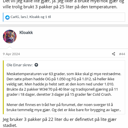
Det vil jeg kalle lite gjær, ja. Jeg liker å bruke mye/nok gjær og
ville trolig brukt 3 pakker på 25 liter på den temperaturen.
R
CarlG
,
lars.l
,
Kloakk
og 1 til
e
a
k
Kloakk
s
j
o
n
e
9 Apr 2024
#44
r
:
Ole Einar skrev:
Mesketemperaturen var 63 grader, som ikke skal gi mye restsødme.
Den søte pilsen hadde OG på 1.050 og FG på 1.012, så heller ikke
veldig søt. Men hadde jo helst sett at den kom ned under 1.010.
Brukte da 2 pakker W34/70 på 40 liter og tradisjonell gjæring på 11
grader i 18 dager, deretter 3 dager på 15 grader før Cold Crash.
Mener det finnes en tråd her på forumet, der noen sverger til å
bruke temmelig mye gjær. Og det er ikke bare for brygging av lager..
Jeg bruker 3 pakker på 22 liter du er definetivt på lite gjær
stadiet.