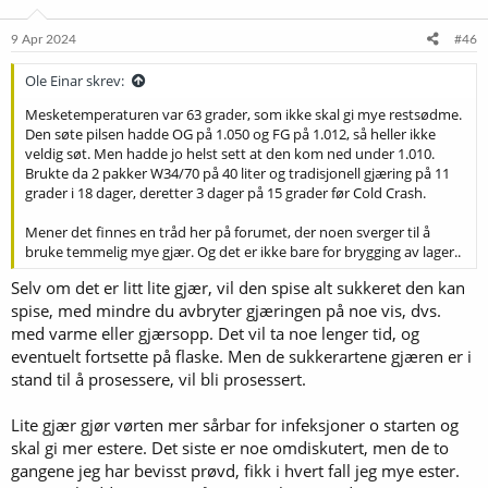
o
n
e
9 Apr 2024
#46
r
:
Ole Einar skrev:
Mesketemperaturen var 63 grader, som ikke skal gi mye restsødme.
Den søte pilsen hadde OG på 1.050 og FG på 1.012, så heller ikke
veldig søt. Men hadde jo helst sett at den kom ned under 1.010.
Brukte da 2 pakker W34/70 på 40 liter og tradisjonell gjæring på 11
grader i 18 dager, deretter 3 dager på 15 grader før Cold Crash.
Mener det finnes en tråd her på forumet, der noen sverger til å
bruke temmelig mye gjær. Og det er ikke bare for brygging av lager..
Selv om det er litt lite gjær, vil den spise alt sukkeret den kan
spise, med mindre du avbryter gjæringen på noe vis, dvs.
med varme eller gjærsopp. Det vil ta noe lenger tid, og
eventuelt fortsette på flaske. Men de sukkerartene gjæren er i
stand til å prosessere, vil bli prosessert.
Lite gjær gjør vørten mer sårbar for infeksjoner o starten og
skal gi mer estere. Det siste er noe omdiskutert, men de to
gangene jeg har bevisst prøvd, fikk i hvert fall jeg mye ester.