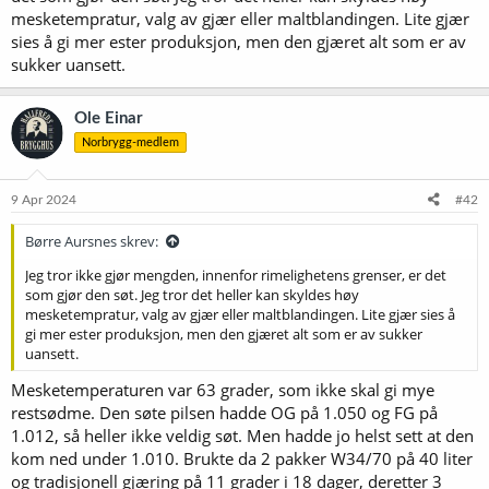
mesketempratur, valg av gjær eller maltblandingen. Lite gjær
sies å gi mer ester produksjon, men den gjæret alt som er av
sukker uansett.
Ole Einar
Norbrygg-medlem
9 Apr 2024
#42
Børre Aursnes skrev:
Jeg tror ikke gjør mengden, innenfor rimelighetens grenser, er det
som gjør den søt. Jeg tror det heller kan skyldes høy
mesketempratur, valg av gjær eller maltblandingen. Lite gjær sies å
gi mer ester produksjon, men den gjæret alt som er av sukker
uansett.
Mesketemperaturen var 63 grader, som ikke skal gi mye
restsødme. Den søte pilsen hadde OG på 1.050 og FG på
1.012, så heller ikke veldig søt. Men hadde jo helst sett at den
kom ned under 1.010. Brukte da 2 pakker W34/70 på 40 liter
og tradisjonell gjæring på 11 grader i 18 dager, deretter 3