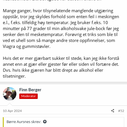
Mange ganger, hvor tilsynelatende manglende utgjæring
oppstår, tror jeg skyldes forhold som enten feil i meskingen
e.l., f.eks. tilfeldig høy temperatur. Jeg bruker f.eks. 10
minutter på 77 grader til min alkoholsvake jule-bock før jeg
senker den til mesketempratur. Forøvrig et triks som ble til
ved et uhell som så mange andre store oppfinnelser, som
Viagra og gummistøvler.
Hvis det er mer gjærbart sukker til stede, kan jeg ikke forstå
annet enn at gjær eller gjester før eller siden vil fortære det.
Dvs. hvis ikke gjæren har blitt drept av alkohol eller
tilsetninger.
Finn Berger
Moderator
10 Apr 2024
#52
Børre Aursnes skrev: