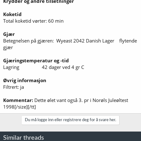
Krydder og andre tilsetninger
Koketid
Total koketid vørter: 60 min
Gjær
Betegnelsen på gjæren: Wyeast 2042 Danish Lager flytende
gjær
Gjæringstemperatur og -tid
Lagring 42 dager ved 4 gr C
Øvrig informasjon
Filtrert: ja
Kommentar:
Dette ølet vant også 3. pr i Norøls Juleøltest
1998[/size][/tt]
Du må logge inn eller registrere deg for å svare her.
Similar threads