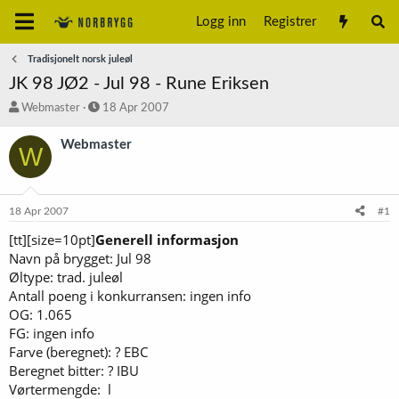
Logg inn
Registrer
Tradisjonelt norsk juleøl
JK 98 JØ2 - Jul 98 - Rune Eriksen
T
S
Webmaster
18 Apr 2007
r
t
å
a
Webmaster
W
d
r
s
t
t
d
a
a
18 Apr 2007
#1
r
t
t
o
[tt][size=10pt]
Generell informasjon
e
Navn på brygget: Jul 98
r
Øltype: trad. juleøl
Antall poeng i konkurransen: ingen info
OG: 1.065
FG: ingen info
Farve (beregnet): ? EBC
Beregnet bitter: ? IBU
Vørtermengde: l