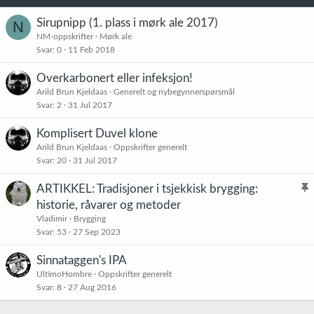
Sirupnipp (1. plass i mørk ale 2017)
N
NM-oppskrifter
Mørk ale
Svar
0
11 Feb 2018
Overkarbonert eller infeksjon!
Arild Brun Kjeldaas
Generelt og nybegynnerspørsmål
Svar
2
31 Jul 2017
Komplisert Duvel klone
Arild Brun Kjeldaas
Oppskrifter generelt
Svar
20
31 Jul 2017
ARTIKKEL: Tradisjoner i tsjekkisk brygging:
l
historie, råvarer og metoder
i
Vladimir
Brygging
s
Svar
53
27 Sep 2023
t
Sinnataggen's IPA
r
UltimoHombre
Oppskrifter generelt
e
Svar
8
27 Aug 2016
t