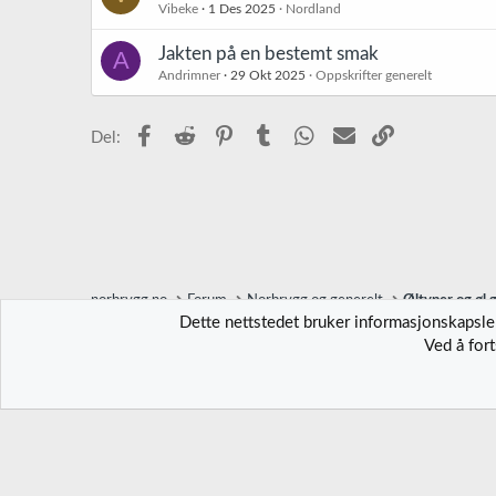
Vibeke
1 Des 2025
Nordland
Jakten på en bestemt smak
A
Andrimner
29 Okt 2025
Oppskrifter generelt
Facebook
Reddit
Pinterest
Tumblr
WhatsApp
E-post
Link
Del:
norbrygg.no
Forum
Norbrygg og generelt
Øltyper og øl 
Dette nettstedet bruker informasjonskapsler
Ved å for
Norbrygg-default