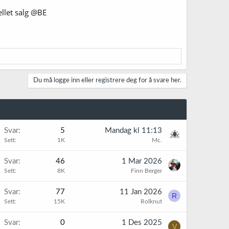
ellet salg @BE
Du må logge inn eller registrere deg for å svare her.
K
Svar
5
Mandag kl 11:13
Sett
1K
Mc.
K
Svar
46
1 Mar 2026
Sett
8K
Finn Berger
K
Svar
77
11 Jan 2026
R
Sett
15K
Rolknut
Svar
0
1 Des 2025
V