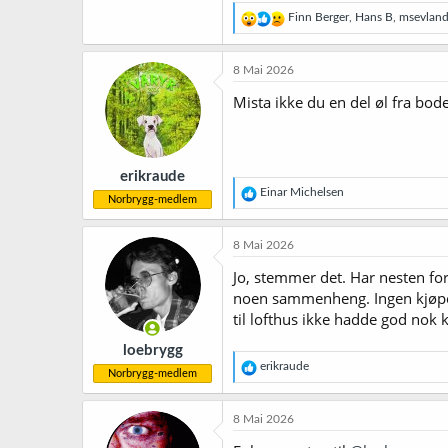
R
Finn Berger
,
Hans B
,
msevlan
e
a
k
8 Mai 2026
s
j
Mista ikke du en del øl fra bod
o
n
e
r
erikraude
:
R
Einar Michelsen
Norbrygg-medlem
e
a
k
8 Mai 2026
s
j
Jo, stemmer det. Har nesten fo
o
noen sammenheng. Ingen kjøpe ø
n
til lofthus ikke hadde god nok k
e
r
loebrygg
:
R
erikraude
Norbrygg-medlem
e
a
k
8 Mai 2026
s
j