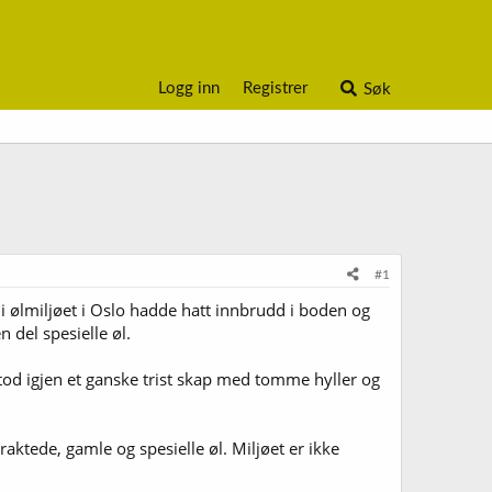
Logg inn
Registrer
Søk
#1
on i ølmiljøet i Oslo hadde hatt innbrudd i boden og
 del spesielle øl.
stod igjen et ganske trist skap med tomme hyller og
traktede, gamle og spesielle øl. Miljøet er ikke