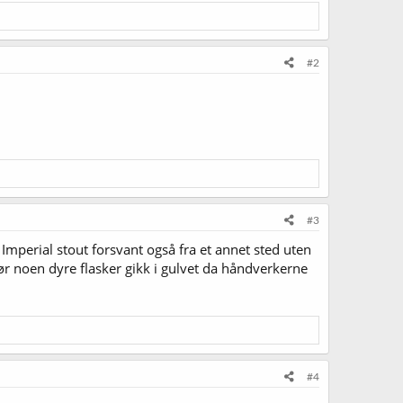
#2
#3
mperial stout forsvant også fra et annet sted uten
r noen dyre flasker gikk i gulvet da håndverkerne
#4