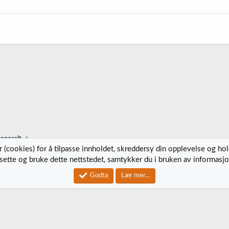
t
t
r
e
t
generelt
 (cookies) for å tilpasse innholdet, skreddersy din opplevelse og ho
tsette og bruke dette nettstedet, samtykker du i bruken av informasjo
Kontak
Godta
Lær mer...
®
Community platform by XenForo
© 2010-2023 XenForo Ltd.