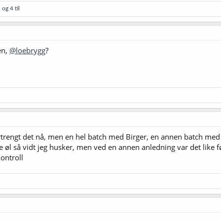
d
og 4 til
en,
@loebrygg
?
rtrengt det nå, men en hel batch med Birger, en annen batch med I
l så vidt jeg husker, men ved en annen anledning var det like fø
ontroll