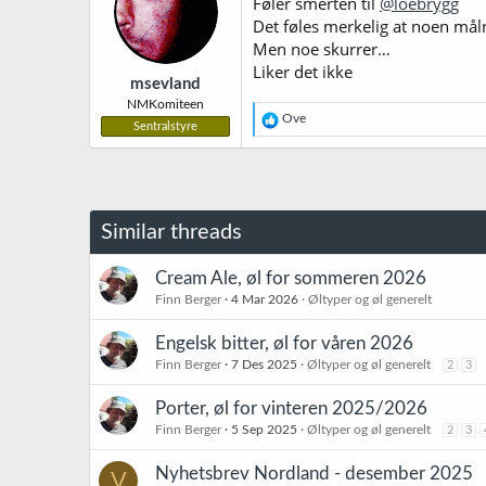
Føler smerten til
@loebrygg
o
Det føles merkelig at noen mål
n
Men noe skurrer…
e
r
Liker det ikke
msevland
:
NMKomiteen
R
Ove
Sentralstyre
e
a
k
s
j
o
Similar threads
n
e
r
Cream Ale, øl for sommeren 2026
:
Finn Berger
4 Mar 2026
Øltyper og øl generelt
Engelsk bitter, øl for våren 2026
Finn Berger
7 Des 2025
Øltyper og øl generelt
2
3
Porter, øl for vinteren 2025/2026
Finn Berger
5 Sep 2025
Øltyper og øl generelt
2
3
Nyhetsbrev Nordland - desember 2025
V