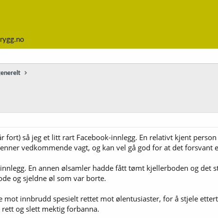
rygg.no
generelt
år fort) så jeg et litt rart Facebook-innlegg. En relativt kjent pers
jenner vedkommende vagt, og kan vel gå god for at det forsvant en
 innlegg. En annen ølsamler hadde fått tømt kjellerboden og det 
ode og sjeldne øl som var borte.
e mot innbrudd spesielt rettet mot ølentusiaster, for å stjele etter
g rett og slett mektig forbanna.