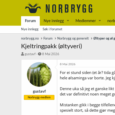
Forum
Nye innlegg
Medlemmer
norb
Nye innlegg
Søk i forumet
norbrygg.no
Forum
Norbrygg og generelt
Øltyper og øl 
Kjeltringpakk (øltyveri)
T
S
gustavf
8 Mai 2026
r
t
å
a
8 Mai 2026
d
r
For ei stund siden (et år? tida g
s
t
hele ølsaminga var borte. Jeg k
t
d
a
a
r
t
Denne uka så jeg et ganske likt
t
o
gustavf
det var definitivt noen meget g
e
Norbrygg-medlem
r
Mistanken gikk i begge tilfellen
spesielt stort, så dette gjør me