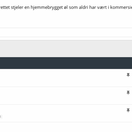
rettet stjeler en hjemmebrygget øl som aldri har vært i kommersi
l
i
s
l
t
i
r
s
e
l
4
t
t
i
r
s
e