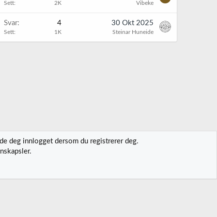
Sett
2K
Vibeke
Svar
4
30 Okt 2025
Sett
1K
Steinar Huneide
lde deg innlogget dersom du registrerer deg.
nskapsler.
t oss
Vilkår og regler
Personvernregler
Hjelp
Hjem
R
S
S