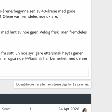
v 30-årene/begynnelsen av 40-årene med gode
1 Ølene var fremdeles noe uklare.
, med hint av noe gjær. Veldig frisk, men fremdeles
fra søtt. En noe syrligere ettersmak høyt i ganen.
en er også noe
@Vladimir
har bemerket med denne
Du må logge inn eller registrere deg for å svare her.
Svar
1
24 Apr 2026