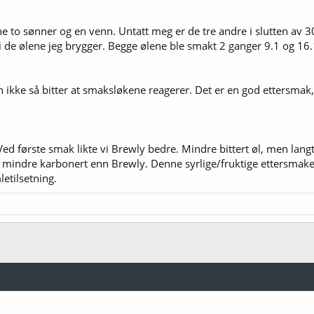
e to sønner og en venn. Untatt meg er de tre andre i slutten a
 de ølene jeg brygger. Begge ølene ble smakt 2 ganger 9.1 og 16.
en ikke så bitter at smaksløkene reagerer. Det er en god ettersmak
d første smak likte vi Brewly bedre. Mindre bittert øl, men langt 
e mindre karbonert enn Brewly. Denne syrlige/fruktige ettersmak
etilsetning.