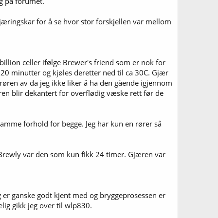
ng på forumet.
gjæringskar for å se hvor stor forskjellen var mellom
 billion celler ifølge Brewer's friend som er nok for
20 minutter og kjøles deretter ned til ca 30C. Gjær
s røren av da jeg ikke liker å ha den gående igjennom
ren blir dekantert for overflødig væske rett før de
samme forhold for begge. Jeg har kun en rører så
. Brewly var den som kun fikk 24 timer. Gjæren var
 jeg er ganske godt kjent med og bryggeprosessen er
lig gikk jeg over til wlp830.