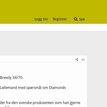
Logg inn
Registrer
Søk
#1
g Brewly 34/70.
et Lallemand med spørsmål om Diamonds
gder fra den svenske produsenten som han gjerne