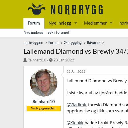
Forum
Nye innlegg
Medlemmer
norb
Nye innlegg
Søk i forumet
norbrygg.no
Forum
Ølbrygging
Råvarer
Lallemand Diamond vs Brewly 34/
T
S
Reinhard10
23 Jan 2022
r
t
å
a
23 Jan 2022
d
r
Lallemand Diamond vs Brewly 
s
t
t
d
a
a
I siste kvartal av fjoråret ha
r
t
t
o
Reinhard10
@Vladimir
foreslo Diamond so
e
Norbrygg-medlem
opprinnelse og fikk som svar a
r
@Kloakk
hadde brukt Brewly 34