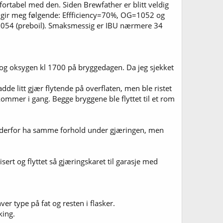
mfortabel med den. Siden Brewfather er blitt veldig
th gir meg følgende: Effficiency=70%, OG=1052 og
1054 (preboil). Smaksmessig er IBU nærmere 34
ær og oksygen kl 1700 på bryggedagen. Da jeg sjekket
e litt gjær flytende på overflaten, men ble ristet
kommer i gang. Begge bryggene ble flyttet til et rom
e derfor ha samme forhold under gjæringen, men
rt og flyttet så gjæringskaret til garasje med
er type på fat og resten i flasker.
king.