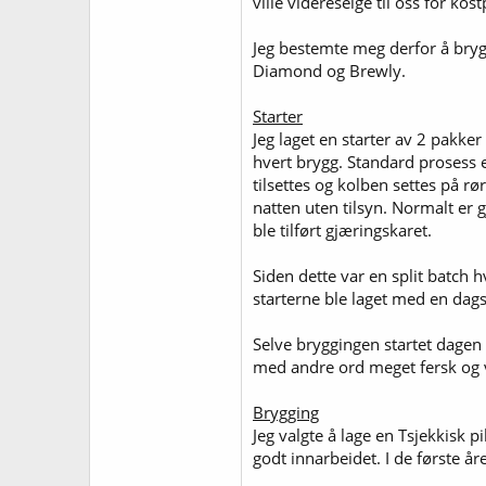
ville videreselge til oss for ko
Jeg bestemte meg derfor å brygge
Diamond og Brewly.
Starter
Jeg laget en starter av 2 pakker 
hvert brygg. Standard prosess e
tilsettes og kolben settes på rø
natten uten tilsyn. Normalt er g
ble tilført gjæringskaret.
Siden dette var en split batch
starterne ble laget med en dag
Selve bryggingen startet dagen 
med andre ord meget fersk og v
Brygging
Jeg valgte å lage en Tsjekkisk p
godt innarbeidet. I de første år