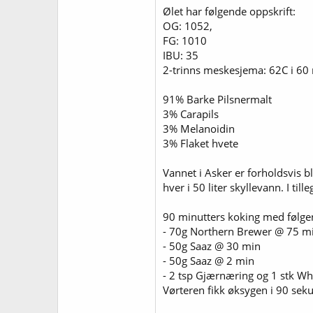
Ølet har følgende oppskrift:
OG: 1052,
FG: 1010
IBU: 35
2-trinns meskesjema: 62C i 60
91% Barke Pilsnermalt
3% Carapils
3% Melanoidin
3% Flaket hvete
Vannet i Asker er forholdsvis 
hver i 50 liter skyllevann. I til
90 minutters koking med følgen
- 70g Northern Brewer @ 75 m
- 50g Saaz @ 30 min
- 50g Saaz @ 2 min
- 2 tsp Gjærnæring og 1 stk Whi
Vørteren fikk øksygen i 90 sekun