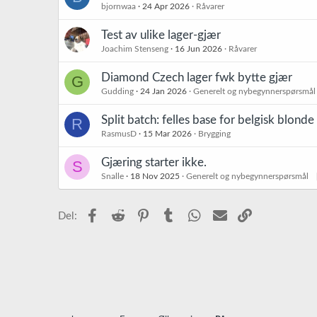
:
bjornwaa
24 Apr 2026
Råvarer
Test av ulike lager-gjær
Joachim Stenseng
16 Jun 2026
Råvarer
Diamond Czech lager fwk bytte gjær
G
Gudding
24 Jan 2026
Generelt og nybegynnerspørsmål
Split batch: felles base for belgisk blonde 
R
RasmusD
15 Mar 2026
Brygging
Gjæring starter ikke.
S
Snalle
18 Nov 2025
Generelt og nybegynnerspørsmål
Facebook
Reddit
Pinterest
Tumblr
WhatsApp
E-post
Link
Del: