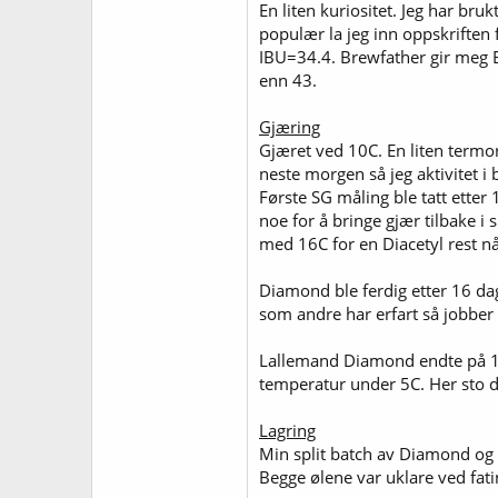
En liten kuriositet. Jeg har br
populær la jeg inn oppskriften 
IBU=34.4. Brewfather gir meg 
enn 43.
Gjæring
Gjæret ved 10C. En liten termor
neste morgen så jeg aktivitet i
Første SG måling ble tatt ette
noe for å bringe gjær tilbake i
med 16C for en Diacetyl rest n
Diamond ble ferdig etter 16 d
som andre har erfart så jobber 
Lallemand Diamond endte på 100
temperatur under 5C. Her sto de
Lagring
Min split batch av Diamond og Br
Begge ølene var uklare ved fati