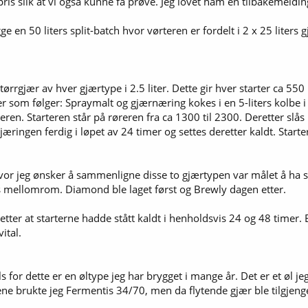
stpris slik at vi også kunne få prøve. Jeg lovet ham en tilbakemeldi
 en 50 liters split-batch hvor vørteren er fordelt i 2 x 25 liters 
tørrgjær av hver gjærtype i 2.5 liter. Dette gir hver starter ca 550
r som følger: Spraymalt og gjærnæring kokes i en 5-liters kolbe i 
reren. Starteren står på røreren fra ca 1300 til 2300. Deretter slå
jæringen ferdig i løpet av 24 timer og settes deretter kaldt. Starte
 hvor jeg ønsker å sammenligne disse to gjærtypen var målet å ha 
s mellomrom. Diamond ble laget først og Brewly dagen etter.
etter at starterne hadde stått kaldt i henholdsvis 24 og 48 timer
ital.
ils for dette er en øltype jeg har brygget i mange år. Det er et øl
ene brukte jeg Fermentis 34/70, men da flytende gjær ble tilgjenge