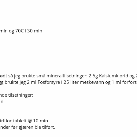
 min og 70C i 30 min
blødt så jeg brukte små mineraltilsetninger: 2.5g Kalsiumklorid o
legg brukte jeg 2 ml Fosforsyre i 25 liter meskevann og 1 ml forfors
de tilsetninger:
in
rlfloc tablett @ 10 min
der før gjæren ble tilført.