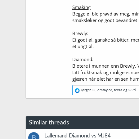
Smaking
Begge øl ble prøvd av meg, min
smaksløker og godt bevandret i
Brewly:
Et godt øl, ganske så bitter, m
et ungt øl.
Diamond:
Bløtere i munnen enn Brewly. Ve
Litt fruktsmak og muligens no
gjæren når ølet har en sen huml
R
Jørgen O
,
dmtaylor
,
texas
og 23 til
e
a
k
s
j
o
Similar threads
n
e
r
Lallemand Diamond vs MJ84
B