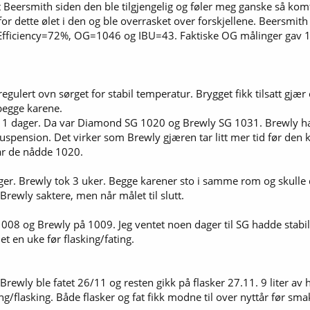
ukt Beersmith siden den ble tilgjengelig og føler meg ganske så ko
for dette ølet i den og ble overrasket over forskjellene. Beersmi
Efficiency=72%, OG=1046 og IBU=43. Faktiske OG målinger gav 
egulert ovn sørget for stabil temperatur. Brygget fikk tilsatt gj
 begge karene.
r 11 dager. Da var Diamond SG 1020 og Brewly SG 1031. Brewly hadd
 suspension. Det virker som Brewly gjæren tar litt mer tid før den 
år de nådde 1020.
ager. Brewly tok 3 uker. Begge karener sto i samme rom og skull
Brewly saktere, men når målet til slutt.
8 og Brewly på 1009. Jeg ventet noen dager til SG hadde stabilise
t en uke før flasking/fating.
ewly ble fatet 26/11 og resten gikk på flasker 27.11. 9 liter av hv
ng/flasking. Både flasker og fat fikk modne til over nyttår før sma