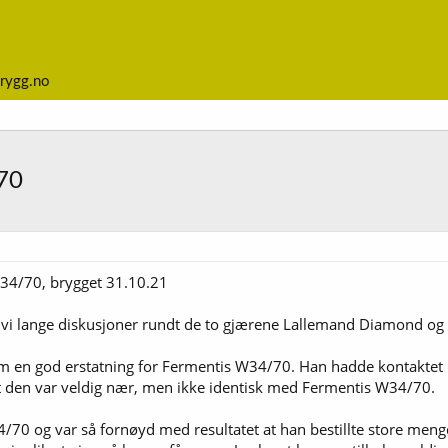
rygg.no
70
34/70, brygget 31.10.21
dde vi lange diskusjoner rundt de to gjærene Lallemand Diamond o
m en god erstatning for Fermentis W34/70. Han hadde kontakt
t den var veldig nær, men ikke identisk med Fermentis W34/70.
/70 og var så fornøyd med resultatet at han bestillte store men