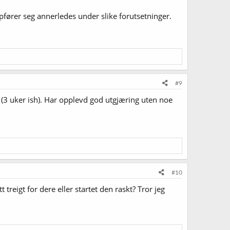
pfører seg annerledes under slike forutsetninger.
#9
tid (3 uker ish). Har opplevd god utgjæring uten noe
#10
 treigt for dere eller startet den raskt? Tror jeg