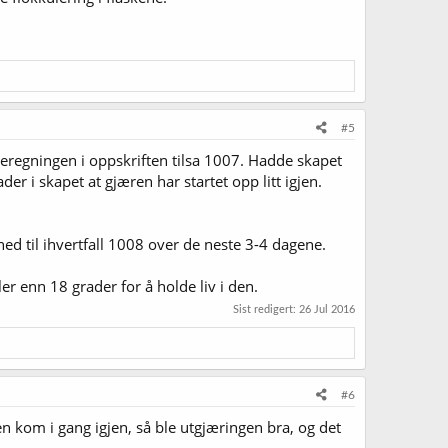
#5
beregningen i oppskriften tilsa 1007. Hadde skapet
der i skapet at gjæren har startet opp litt igjen.
ne ned til ihvertfall 1008 over de neste 3-4 dagene.
ler enn 18 grader for å holde liv i den.
Sist redigert:
26 Jul 2016
#6
n kom i gang igjen, så ble utgjæringen bra, og det