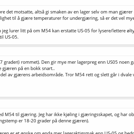
jøre det motsatte, altså gi smaken av en lager selv om man gjærer
ighet til å gjære temperaturer for undergjæring, så er det vel mye
 jeg lurer litt på om M54 kan erstatte US-05 for lysere/lettere ø
il US-05.
7 grader(i rommet). Den gir mye mer lagerpreg enn US05 noen gan
 gjæren på en bokk snart..
del av gjærens arbeidsområde. Tror M54 rett og slett går i dvale 
d M54 til gjæring. Jeg har ikke kjøling i gjæringsskapet, og har ob
ingstemp er 18-20 grader på denne gjæren).
æren er et ønske om enda mer lageraktigsmak enn US-05 og bedre 