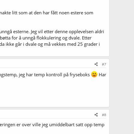
makte litt som at den har fått noen estere som
unngå esterne. Jeg vil etter denne opplevelsen aldri
tta for å unngå flokkulering og dvale. Etter
 da ikke går i dvale og må vekkes med 25 grader i
#7
ringstemp, jeg har temp kontroll på fryseboks
Har
#8
jæringen er over ville jeg umiddelbart satt opp temp