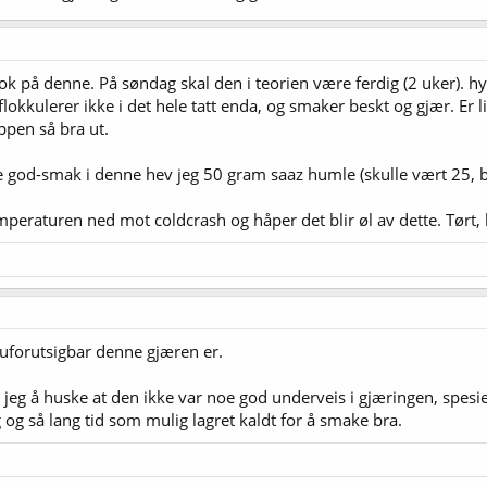
lok på denne. På søndag skal den i teorien være ferdig (2 uker). hy
flokkulerer ikke i det hele tatt enda, og smaker beskt og gjær. Er
oppen så bra ut.
oe god-smak i denne hev jeg 50 gram saaz humle (skulle vært 25, b
peraturen ned mot coldcrash og håper det blir øl av dette. Tørt, b
uforutsigbar denne gjæren er.
jeg å huske at den ikke var noe god underveis i gjæringen, spesiel
og så lang tid som mulig lagret kaldt for å smake bra.