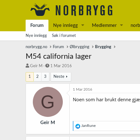
Forum
Nye innlegg
Medlemmer
norb
Nye innlegg
Søk i forumet
norbrygg.no
Forum
Ølbrygging
Brygging
M54 california lager
T
S
Geir M
1 Mar 2016
r
t
1
2
3
Neste
å
a
d
r
s
t
1 Mar 2016
G
t
d
Noen som har brukt denne gjær
a
a
r
t
t
o
e
r
Geir M
R
JanRune
e
a