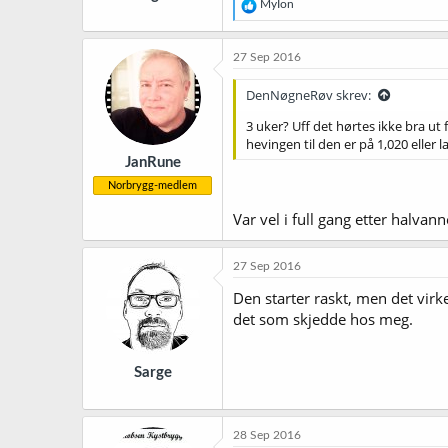
R
MyIon
e
a
k
27 Sep 2016
s
j
DenNøgneRøv skrev:
o
n
3 uker? Uff det hørtes ikke bra ut f
e
hevingen til den er på 1,020 eller l
r
JanRune
:
Norbrygg-medlem
Var vel i full gang etter halvann
27 Sep 2016
Den starter raskt, men det virk
det som skjedde hos meg.
Sarge
28 Sep 2016