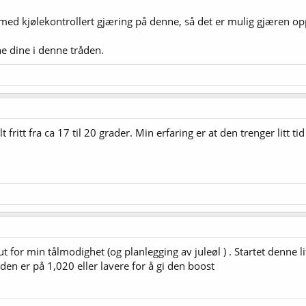
g med kjølekontrollert gjæring på denne, så det er mulig gjæren op
ne dine i denne tråden.
 fritt fra ca 17 til 20 grader. Min erfaring er at den trenger litt 
t for min tålmodighet (og planlegging av juleøl ) . Startet denne litt
den er på 1,020 eller lavere for å gi den boost