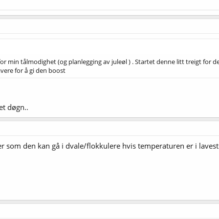
or min tålmodighet (og planlegging av juleøl ) . Startet denne litt treigt for 
avere for å gi den boost
et døgn..
er som den kan gå i dvale/flokkulere hvis temperaturen er i laveste