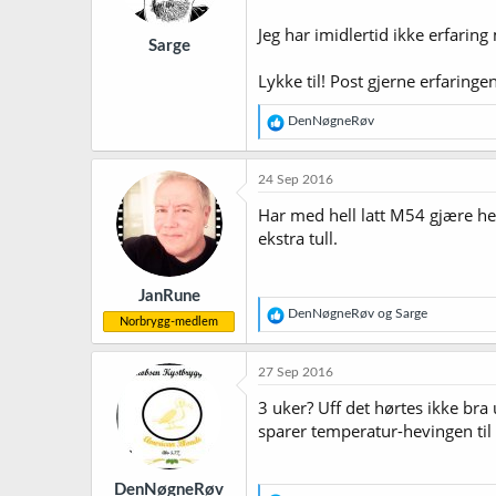
Jeg har imidlertid ikke erfarin
Sarge
Lykke til! Post gjerne erfaringe
R
DenNøgneRøv
e
a
k
24 Sep 2016
s
j
Har med hell latt M54 gjære helt
o
ekstra tull.
n
e
r
JanRune
:
R
DenNøgneRøv
og
Sarge
Norbrygg-medlem
e
a
k
27 Sep 2016
s
j
3 uker? Uff det hørtes ikke bra u
o
sparer temperatur-hevingen til 
n
e
r
DenNøgneRøv
: