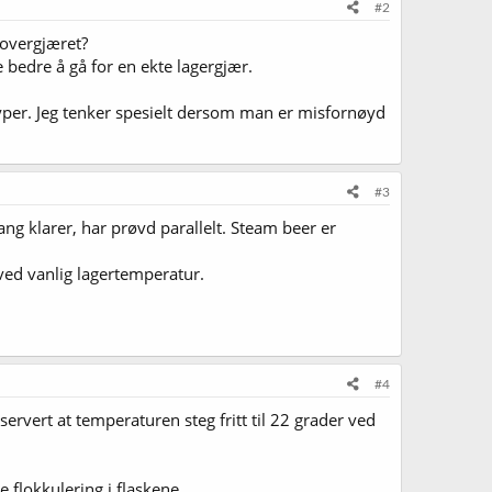
#2
 overgjæret?
 bedre å gå for en ekte lagergjær.
ltyper. Jeg tenker spesielt dersom man er misfornøyd
#3
g klarer, har prøvd parallelt. Steam beer er
ved vanlig lagertemperatur.
#4
servert at temperaturen steg fritt til 22 grader ved
flokkulering i flaskene.