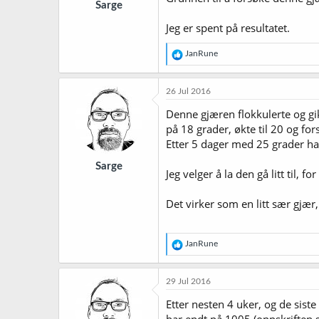
Sarge
Jeg er spent på resultatet.
R
JanRune
e
a
k
26 Jul 2016
s
j
Denne gjæren flokkulerte og gi
o
på 18 grader, økte til 20 og for
n
Etter 5 dager med 25 grader har
e
r
Sarge
:
Jeg velger å la den gå litt til, 
Det virker som en litt sær gjær,
R
JanRune
e
a
k
29 Jul 2016
s
j
Etter nesten 4 uker, og de sist
o