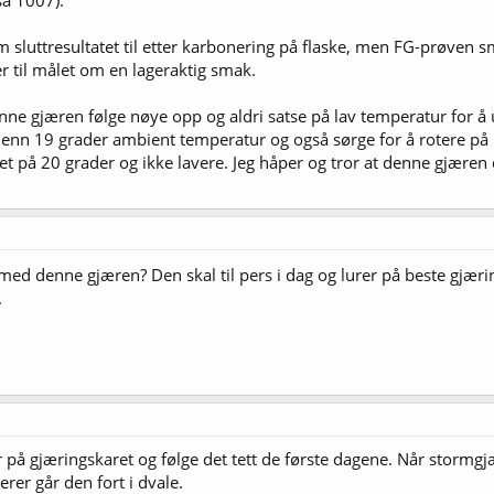
sa 1007).
sluttresultatet til etter karbonering på flaske, men FG-prøven s
er til målet om en lageraktig smak.
enne gjæren følge nøye opp og aldri satse på lav temperatur for å 
enn 19 grader ambient temperatur og også sørge for å rotere på bø
pet på 20 grader og ikke lavere. Jeg håper og tror at denne gjæren
 med denne gjæren? Den skal til pers i dag og lurer på beste gjæ
.
r på gjæringskaret og følge det tett de første dagene. Når stormg
erer går den fort i dvale.