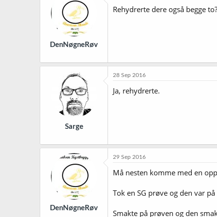
Rehydrerte dere også begge to
DenNøgneRøv
28 Sep 2016
Ja, rehydrerte.
Sarge
29 Sep 2016
Må nesten komme med en oppda
Tok en SG prøve og den var på 1
DenNøgneRøv
Smakte på prøven og den smakte