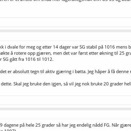
kk i dvale for meg og etter 14 dager var SG stabil på 1016 mens 
søkte å rotere opp gjæren, men det var først etter økning til 25 gra
 SG gått fra 1016 til 1012.
for det er absolutt tegn til aktiv gjæring i bøtta. Jeg håper å få den
 dette. Skal jeg bruke den igjen, så vil jeg nok bruke 20 grader hel
e 9 dagene på hele 25 grader så har jeg endelig nådd FG. Når gjære