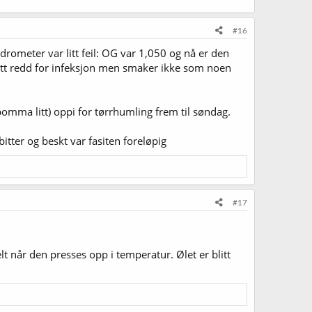
#16
drometer var litt feil: OG var 1,050 og nå er den
 litt redd for infeksjon men smaker ikke som noen
omma litt) oppi for tørrhumling frem til søndag.
itter og beskt var fasiten foreløpig
#17
t når den presses opp i temperatur. Ølet er blitt