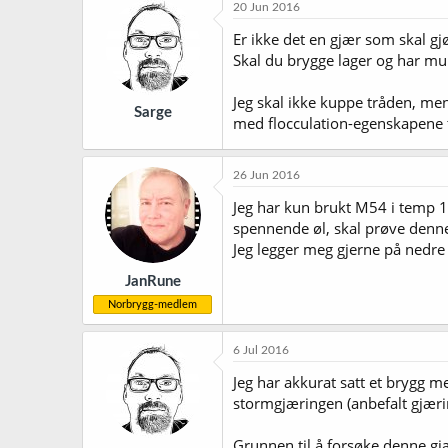
k
20 Jun 2016
s
j
Er ikke det en gjær som skal g
o
Skal du brygge lager og har mul
n
e
r
Jeg skal ikke kuppe tråden, men
Sarge
:
med flocculation-egenskapene t
26 Jun 2016
Jeg har kun brukt M54 i temp 1
spennende øl, skal prøve denne
Jeg legger meg gjerne på nedre 
JanRune
Norbrygg-medlem
6 Jul 2016
Jeg har akkurat satt et brygg me
stormgjæringen (anbefalt gjær
Grunnen til å forsøke denne gj