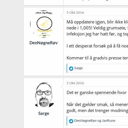
5 Okt 2016
Må oppdatere igjen, blir ikke k
nede i 1,005! Veldig grumsete, 
infeksjon jeg har hatt før, og t
DenNøgneRøv
I ett desperat forsøk på å få n
Kommer til å gradvis presse tem
R
Sarge
e
a
k
5 Okt 2016
s
j
Det er ganske spennende hvor 
o
n
Når det gjelder smak, så mener 
e
r
godt, men det trenger modning 
Sarge
:
R
DenNøgneRøv
og
JanRune
e