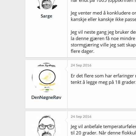
har endt på 1005 (oppskriften 
n
e
r
Jeg venter med å konkludere om 
Sarge
:
kanskje eller kanskje ikke pass
Jeg vil neste gang jeg bruker d
la denne gjæren få noe mindre 
stormgjæring ville jeg satt ska
flere dager.
24 Sep 2016
Er det flere som har erfaringer
tenkt å legge meg på 18 grader
DenNøgneRøv
24 Sep 2016
Jeg vil anbefale temperaturføle
til 20 grader. Når denne flokkul