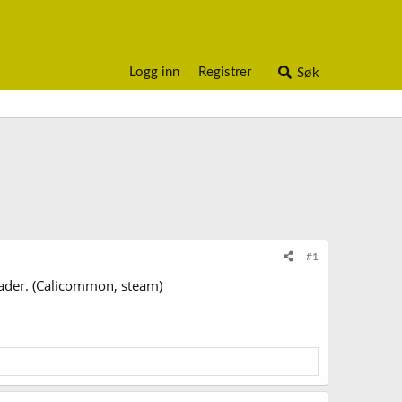
Logg inn
Registrer
Søk
#1
ader. (Calicommon, steam)