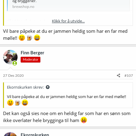
og bryggerier.
brewshop.no
Klikk for å utvide...
Såg ikkje så dum ut denne..Tanker?
Har til no lånt mølle med far min, men er litt tungvindt å drive å
Vil bare påpeke at du er jammen heldig som har en far med
låne.. kanskje på tide å skaffe si eiga.
mølle!!
Finn Berger
Moderator
27 Des 2020
#107
Ekornskurken skrev:
Vil bare påpeke at du er jammen heldig som har en far med mølle!!
Det kan også sies noe om en heldig far som har en sønn som
ikke overlater hele brygginga til ham
Ekornskurken