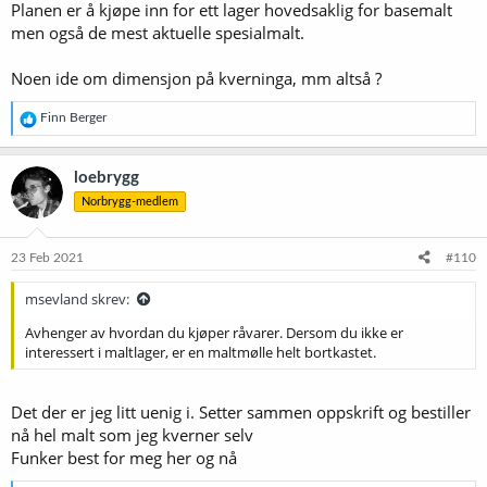
Planen er å kjøpe inn for ett lager hovedsaklig for basemalt
men også de mest aktuelle spesialmalt.
Noen ide om dimensjon på kverninga, mm altså ?
R
Finn Berger
e
a
k
loebrygg
s
Norbrygg-medlem
j
o
n
e
23 Feb 2021
#110
r
:
msevland skrev:
Avhenger av hvordan du kjøper råvarer. Dersom du ikke er
interessert i maltlager, er en maltmølle helt bortkastet.
Det der er jeg litt uenig i. Setter sammen oppskrift og bestiller
nå hel malt som jeg kverner selv
Funker best for meg her og nå