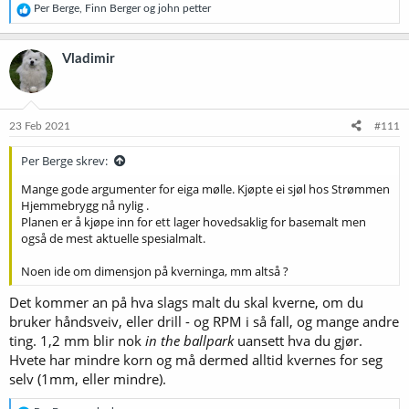
R
Per Berge
,
Finn Berger
og
john petter
e
a
k
Vladimir
s
j
o
n
e
23 Feb 2021
#111
r
:
Per Berge skrev:
Mange gode argumenter for eiga mølle. Kjøpte ei sjøl hos Strømmen
Hjemmebrygg nå nylig .
Planen er å kjøpe inn for ett lager hovedsaklig for basemalt men
også de mest aktuelle spesialmalt.
Noen ide om dimensjon på kverninga, mm altså ?
Det kommer an på hva slags malt du skal kverne, om du
bruker håndsveiv, eller drill - og RPM i så fall, og mange andre
ting. 1,2 mm blir nok
in the ballpark
uansett hva du gjør.
Hvete har mindre korn og må dermed alltid kvernes for seg
selv (1mm, eller mindre).