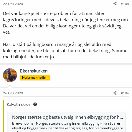
e
22 Des 2020
#105
r
Det var kanskje et større problem før at man sliter
:
lagre/foringer med sideveis belastning når jeg tenker meg om.
Da var det vel en del billige løsninger ute og gikk såvidt jeg
vet.
Har jo stått på longboard i mange år og slet aldri med
kulelagrene der, de ble jo utsatt for en del belastning. Samme
med bilhjul.. de funker jo.
Ekornskurken
Norbrygg-medlem
26 Des 2020
#106
Kalvatn skrev:
Norges største og beste utvalg innen ølbrygging for hjemmebrygg og bryggerier
Brewshop har Norges største utvalg innen ølbrygging - fra råvarer,
ølsett og bryggemaskiner til flasker og ølglass, for hjemmebryggere