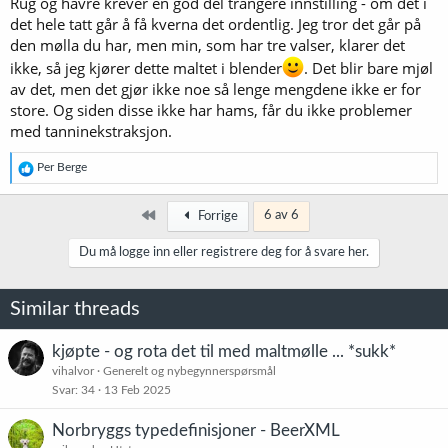
Rug og havre krever en god del trangere innstilling - om det i
det hele tatt går å få kverna det ordentlig. Jeg tror det går på
den mølla du har, men min, som har tre valser, klarer det
ikke, så jeg kjører dette maltet i blender
. Det blir bare mjøl
av det, men det gjør ikke noe så lenge mengdene ikke er for
store. Og siden disse ikke har hams, får du ikke problemer
med tanninekstraksjon.
R
Per Berge
e
a
k
Først
6 av 6
Forrige
s
j
Du må logge inn eller registrere deg for å svare her.
o
n
e
Similar threads
r
:
kjøpte - og rota det til med maltmølle ... *sukk*
vihalvor
Generelt og nybegynnerspørsmål
Svar
34
13 Feb 2025
Norbryggs typedefinisjoner - BeerXML