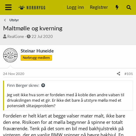
Logg inn
Registrer
Utstyr
Maltmølle og kverning
T
S
RealGone
22 Jul 2020
r
t
å
a
Steinar Huneide
d
r
Norbrygg-medlem
s
t
t
d
a
a
24 Nov 2020
#101
r
t
t
o
Finn Berger skrev:
e
r
Jeg veit ikke hva som er fordelen med å koble den andre valsen til
drivakslingen med et gir. Er ikke det bare å utstyre mølla med et
potensielt slitasjeproblem?
Fordelen er helt klart at begge valser mater malt, ikke bare
den ene. Risikoen for at mølla begynner å spinne er totalt
fraværende. Tenk på det som en bil med bakhjulstrekk på
vinteren, der en vanlig BMW spinner på høyre bakhjul. En