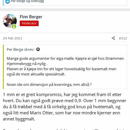
R
Per Berge
og
loebrygg
e
a
k
Finn Berger
s
Moderator
j
o
n
e
24 Feb 2021
#112
r
:
Per Berge skrev:
Mange gode argumenter for eiga mølle. Kjøpte ei sjøl hos Strømmen
Hjemmebrygg nå nylig .
Planen er å kjøpe inn for ett lager hovedsaklig for basemalt men
også de mest aktuelle spesialmalt.
Noen ide om dimensjon på kverninga, mm altså ?
1 mm er et greit kompromiss, har jeg kommet fram til etter
hvert. Du kan også godt prøve med 0,9. Over 1 mm begynner
du å få trøbbel med å få virkelig god knus på hvetemalt, og
også litt med Maris Otter, som har noe mindre kjerner enn
annet byggmalt.