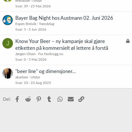
erikraude
Utstyr
Svar
39
25 Mai 2026
Bayer Bag Night hos Austmann 02. Juni 2026
Espen Breivik
Trøndelag
Svar
5
3 Jun 2026
L
Know Your Beer – ny kampanje skal gjøre
J
å
etiketten på kommersielt øl lettere å forstå
s
Jørgen Olsen
Fra Norbrygg.no
t
Svar
0
5 Mai 2026
"beer line" og dimensjoner...
akarlsen
Utstyr
Svar
10
23 Aug 2025
Facebook
Reddit
Pinterest
Tumblr
WhatsApp
E-post
Link
Del: