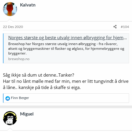
Kalvatn
22 Des 2020
#104
Norges største og beste utvalg innen ølbrygging for hjemmebrygg og bryggerier
Brewshop har Norges største utvalg innen ølbrygging - fra råvarer,
ølsett og bryggemaskiner til flasker og ølglass, for hjemmebryggere og
bryggerier.
brewshop.no
Såg ikkje så dum ut denne..Tanker?
Har til no lånt mølle med far min, men er litt tungvindt å drive
å låne.. kanskje på tide å skaffe si eiga.
R
Finn Berger
e
a
k
Miguel
s
j
o
n