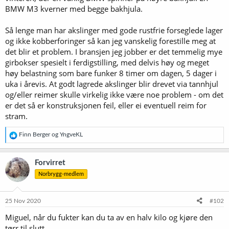
BMW M3 kverner med begge bakhjula.
Så lenge man har akslinger med gode rustfrie forseglede lager
og ikke kobberforinger så kan jeg vanskelig forestille meg at
det blir et problem. I bransjen jeg jobber er det temmelig mye
girbokser spesielt i ferdigstilling, med delvis høy og meget
høy belastning som bare funker 8 timer om dagen, 5 dager i
uka i årevis. At godt lagrede akslinger blir drevet via tannhjul
og/eller reimer skulle virkelig ikke være noe problem - om det
er det så er konstruksjonen feil, eller ei eventuell reim for
stram.
R
Finn Berger
og
YngveKL
e
a
k
Forvirret
s
Norbrygg-medlem
j
o
n
e
25 Nov 2020
#102
r
Miguel, når du fukter kan du ta av en halv kilo og kjøre den
:
tørr til slutt.