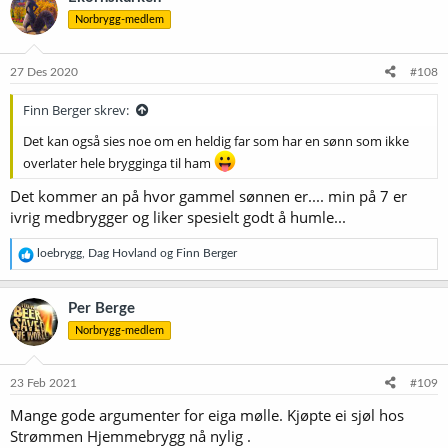
Norbrygg-medlem
27 Des 2020
#108
Finn Berger skrev:
Det kan også sies noe om en heldig far som har en sønn som ikke
overlater hele brygginga til ham
Det kommer an på hvor gammel sønnen er.... min på 7 er
ivrig medbrygger og liker spesielt godt å humle...
R
loebrygg
,
Dag Hovland
og
Finn Berger
e
a
k
Per Berge
s
Norbrygg-medlem
j
o
n
e
23 Feb 2021
#109
r
Mange gode argumenter for eiga mølle. Kjøpte ei sjøl hos
:
Strømmen Hjemmebrygg nå nylig .