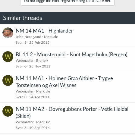
k
Du må logge inn eller registrere deg for å svare her.
s
j
o
Similar threads
n
e
r
NM 14 MA1 - Highlander
:
John Nordgaard
Mørk ale
Svar
8
25 Feb 2015
BL 11 2 - Monstermild - Knut Magerholm (Bergen)
W
Webmaster
Bjorleik
Svar
0
28 Nov 2011
NM 11 MA1 - Holmen Graa Altbier - Trygve
W
Torsteinsen og Axel Wisnes
Webmaster
Mørk ale
Svar
0
24 Apr 2011
NM 11 MA2 - Dovregubbens Porter - Vetle Heldal
W
(Skien)
Webmaster
Mørk ale
Svar
3
10 Sep 2014