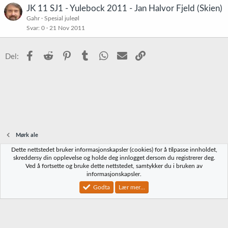
JK 11 SJ1 - Yulebock 2011 - Jan Halvor Fjeld (Skien)
Gahr
Spesial juleøl
Svar
0
21 Nov 2011
Facebook
Reddit
Pinterest
Tumblr
WhatsApp
E-post
Link
Del:
Mørk ale
Dette nettstedet bruker informasjonskapsler (cookies) for å tilpasse innholdet,
Norbrygg-default
skreddersy din opplevelse og holde deg innlogget dersom du registrerer deg.
Ved å fortsette og bruke dette nettstedet, samtykker du i bruken av
Kontakt oss
Vilkår og regler
Personvernregler
Hjelp
Hjem
R
informasjonskapsler.
S
S
Godta
Lær mer...
®
Community platform by XenForo
© 2010-2023 XenForo Ltd.