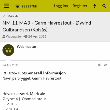
Logg inn
Registrer
Mørk ale
NM 11 MA3 - Garm Havrestout - Øyvind
Gulbrandsen (Kolsås)
T
S
Webmaster
24 Apr 2011
r
t
å
a
Webmaster
W
d
r
s
t
t
d
a
a
24 Apr 2011
#1
r
t
t
o
[tt][size=10pt]
Generell informasjon
e
Navn på brygget: Garm Havrestout
r
Hovedklasse: 4. Mørk ale
Øltype: 4.J. Oatmeal stout
OG: 1061
FG: 1019