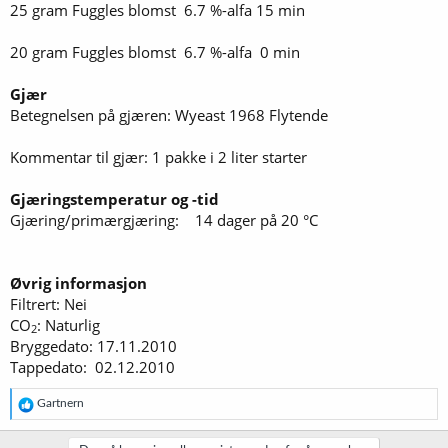
25 gram Fuggles blomst 6.7 %-alfa 15 min
20 gram Fuggles blomst 6.7 %-alfa 0 min
Gjær
Betegnelsen på gjæren: Wyeast 1968 Flytende
Kommentar til gjær: 1 pakke i 2 liter starter
Gjæringstemperatur og -tid
Gjæring/primærgjæring: 14 dager på 20 °C
Øvrig informasjon
Filtrert: Nei
CO
: Naturlig
2
Bryggedato: 17.11.2010
Tappedato: 02.12.2010
R
Gartnern
e
a