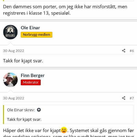
Den dømmes som porter, om jeg ikke har misforstått, men
registreres i klasse 13, spesialøl.
Ole Einar
Norbrygg-medlem
30 Aug 2022
#6
Takk for kjapt svar.
Finn Berger
Moderator
30 Aug 2022
#7
Ole Einar skrev:
Takk for kjapt svar.
Håper det ikke var for kjapt
. Systemet skal gås gjennom før
den endelige spikringa, som er like rundt hjørnet, men jeg trur