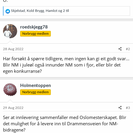
R
Skjelstad
,
Kold Brygg
,
Hamlot
og 2 til
e
a
k
roedskjegg78
s
Norbrygg-medlem
j
o
n
e
28 Aug 2022
#2
r
Har forsøkt å spørre tidligere, men ingen kan gi eit godt svar...
:
Blir NM i juleøl også innunder NM som i fjor, eller blir det
egen konkurranse?
Holmentoppen
Norbrygg-medlem
29 Aug 2022
#3
Ser at innlevering sammenfaller med Oslomesterskapet. Blir
det mulighet for å levere inn til Drammensveien for NM-
bidragene?