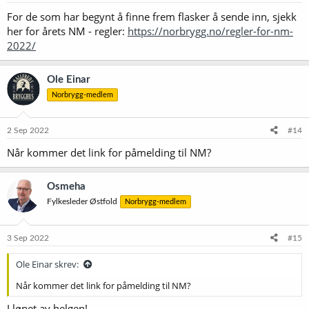
r
For de som har begynt å finne frem flasker å sende inn, sjekk
:
her for årets NM - regler:
https://norbrygg.no/regler-for-nm-
2022/
Ole Einar
Norbrygg-medlem
2 Sep 2022
#14
Når kommer det link for påmelding til NM?
Osmeha
Fylkesleder Østfold
Norbrygg-medlem
3 Sep 2022
#15
Ole Einar skrev:
Når kommer det link for påmelding til NM?
I løpet av helgen!