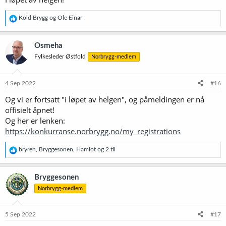
R
Kold Brygg
og
Ole Einar
e
a
k
Osmeha
s
Fylkesleder Østfold
Norbrygg-medlem
j
o
n
e
4 Sep 2022
#16
r
Og vi er fortsatt "i løpet av helgen", og påmeldingen er nå
:
offisielt åpnet!
Og her er lenken:
https://konkurranse.norbrygg.no/my_registrations
R
bryren
,
Bryggesonen
,
Hamlot
og 2 til
e
a
k
Bryggesonen
s
Norbrygg-medlem
j
o
n
e
5 Sep 2022
#17
r