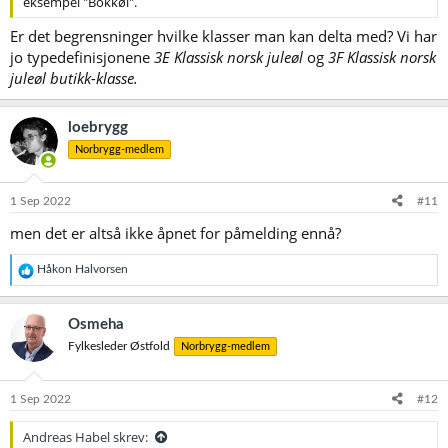
eksempel "Bokkøl".
Er det begrensninger hvilke klasser man kan delta med? Vi har
jo typedefinisjonene
3E Klassisk norsk juleøl
og
3F Klassisk norsk
juleøl butikk-klasse.
loebrygg
Norbrygg-medlem
1 Sep 2022
#11
men det er altså ikke åpnet for påmelding ennå?
R
Håkon Halvorsen
e
a
k
Osmeha
s
Fylkesleder Østfold
Norbrygg-medlem
j
o
n
e
1 Sep 2022
#12
r
:
Andreas Habel skrev: