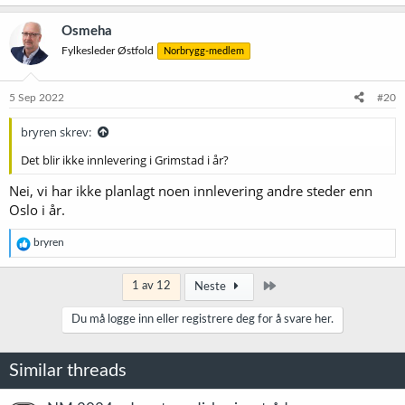
Osmeha
Fylkesleder Østfold
Norbrygg-medlem
5 Sep 2022
#20
bryren skrev:
Det blir ikke innlevering i Grimstad i år?
Nei, vi har ikke planlagt noen innlevering andre steder enn
Oslo i år.
R
bryren
e
a
k
Siste
1 av 12
Neste
s
j
Du må logge inn eller registrere deg for å svare her.
o
n
e
Similar threads
r
: