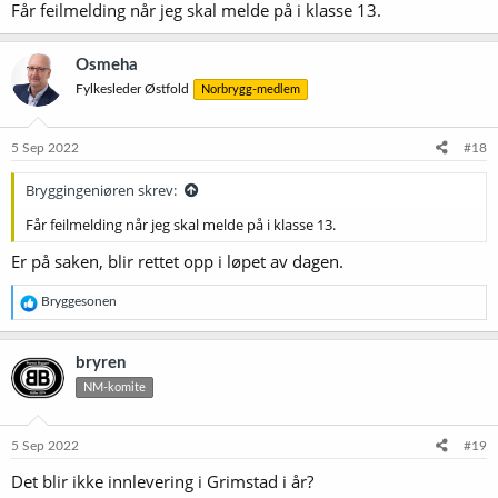
Får feilmelding når jeg skal melde på i klasse 13.
:
Osmeha
Fylkesleder Østfold
Norbrygg-medlem
5 Sep 2022
#18
Bryggingeniøren skrev:
Får feilmelding når jeg skal melde på i klasse 13.
Er på saken, blir rettet opp i løpet av dagen.
R
Bryggesonen
e
a
k
bryren
s
NM-komite
j
o
n
e
5 Sep 2022
#19
r
Det blir ikke innlevering i Grimstad i år?
: