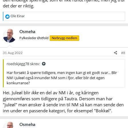
det der er riktig.
R
Ole Einar
e
a
k
Osmeha
s
Fylkesleder Østfold
Norbrygg-medlem
j
o
n
e
31 Aug 2022
#8
r
:
roedskjegg78 skrev:
Har forsøkt å spørre tidligere, men ingen kan gi eit godt svar... Blir
NM i juleøl også innunder NM som i fjor, eller blir det egen
konkurranse?
Hei. Juleøl blir
ikke
en del av NM i år, og kåringen
gjennomføres som tidligere på Tautra. Dersom man har
"juleøl" man ønsker å sende inn til NM så kan man sende den
inn under en passende kategori, for eksempel "Bokkøl".
Osmeha