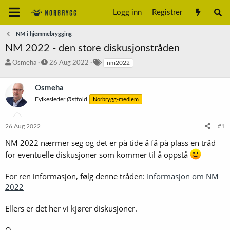
Logg inn
Registrer
NM i hjemmebrygging
NM 2022 - den store diskusjonstråden
T
S
S
Osmeha
26 Aug 2022
nm2022
r
t
t
å
a
i
Osmeha
d
r
k
s
t
k
Fylkesleder Østfold
Norbrygg-medlem
t
d
o
a
a
r
26 Aug 2022
#1
r
t
d
t
o
NM 2022 nærmer seg og det er på tide å få på plass en tråd
e
for eventuelle diskusjoner som kommer til å oppstå
r
For ren informasjon, følg denne tråden:
Informasjon om NM
2022
Ellers er det her vi kjører diskusjoner.
O.