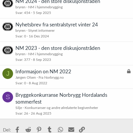
NM 2024 - den store diskusjonstråden
bryren
NM i hjemmebrygging
Svar
454
5 Sep 2025
Nyhetsbrev fra sentralstyret vinter 24
bryren
Styret informerer
Svar
0
16 Des 2024
NM 2023 - den store diskusjonstråden
bryren
NM i hjemmebrygging
Svar
377
8 Sep 2023
L
Informasjon on NM 2022
J
å
Jørgen Olsen
Fra Norbrygg.no
Svar
0
8 Aug 2022
s
t
Bryggekonkurranse Norbrygg Hordalands
S
sommerfest
Silje
Konkurranser og andre ølrelaterte begivenheter
Svar
26
26 Aug 2025
Facebook
Reddit
Pinterest
Tumblr
WhatsApp
E-post
Link
Del: