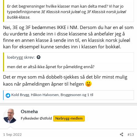
Er det begrensninger hvilke klasser man kan delta med? Vi har jo
typedefinisjonene
3E Klassisk norsk juleøl
og
3F Klassisk norsk juleøl
butikk-klasse.
Nei, 3E og 3F bedømmes IKKE i NM. Dersom du har en øl som
du vurderte å sende inn i disse klassene så anbefaler jeg å
finne en annen klasse å sende inn til, en klassisk norsk juleøl
kan for eksempel kunne sendes inn i klassen for bokkøl.
loebrygg skrev:
men det er altså ikke åpnet for påmelding ennå?
Det er mye som må dobbelt-sjekkes så det blir minst mulig
kaos når påmeldingen åpner til helgen
R
Kold Brygg
,
Håkon Halvorsen
,
Bryggesonen
og 1 til
e
a
k
Osmeha
s
Fylkesleder Østfold
Norbrygg-medlem
j
o
n
e
1 Sep 2022
#13