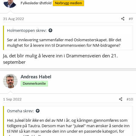
Fylkesleder Østfold
Norbrygg-medlem
31 Aug 2022
#9
Holmentoppen skrev:
Ser at innlevering sammenfaller med Oslomesterskapet. Blir det
mulighet for å levere inn til Drammensveien for NM-bidragene?
Ja, det blir mulig å levere inn i Drammensveien den 21.
september
Andreas Habel
Dommerkomite
1 Sep 2022
#10
Osmeha skrev:
Hei. Juleøl blir
ikke
en del av NM i år, og kåringen gjennomføres som
tidligere på Tautra. Dersom man har "juleøl" man ønsker å sende inn
til NM så kan man sende den inn under en passende kategori, for