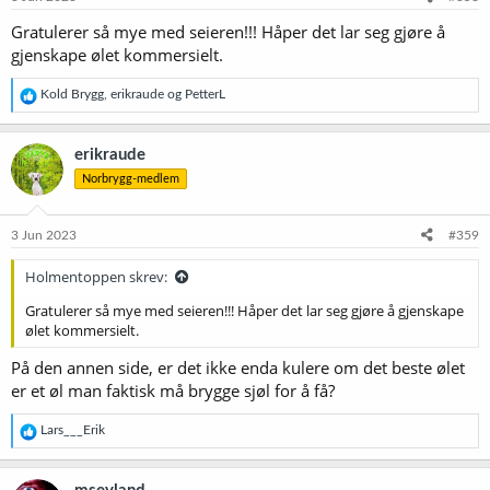
r
Gratulerer så mye med seieren!!! Håper det lar seg gjøre å
:
gjenskape ølet kommersielt.
R
Kold Brygg
,
erikraude
og
PetterL
e
a
k
erikraude
s
Norbrygg-medlem
j
o
n
e
3 Jun 2023
#359
r
:
Holmentoppen skrev:
Gratulerer så mye med seieren!!! Håper det lar seg gjøre å gjenskape
ølet kommersielt.
På den annen side, er det ikke enda kulere om det beste ølet
er et øl man faktisk må brygge sjøl for å få?
R
Lars___Erik
e
a
k