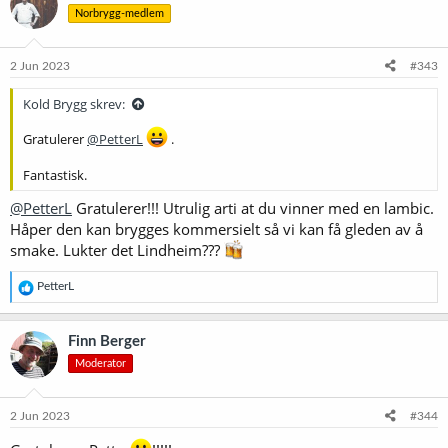
Norbrygg-medlem
j
o
n
e
2 Jun 2023
#343
r
:
Kold Brygg skrev:
Gratulerer
@PetterL
.
Fantastisk.
@PetterL
Gratulerer!!! Utrulig arti at du vinner med en lambic.
Håper den kan brygges kommersielt så vi kan få gleden av å
smake. Lukter det Lindheim???
R
PetterL
e
a
k
Finn Berger
s
Moderator
j
o
n
e
2 Jun 2023
#344
r
: