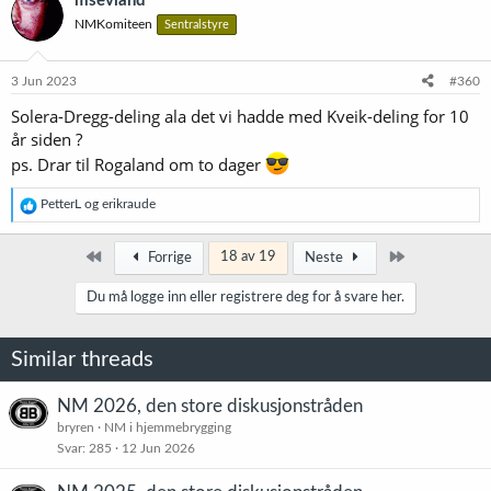
msevland
s
NMKomiteen
Sentralstyre
j
o
n
e
3 Jun 2023
#360
r
Solera-Dregg-deling ala det vi hadde med Kveik-deling for 10
:
år siden ?
ps. Drar til Rogaland om to dager
R
PetterL
og
erikraude
e
a
k
Først
Siste
18 av 19
Forrige
Neste
s
j
Du må logge inn eller registrere deg for å svare her.
o
n
e
Similar threads
r
:
NM 2026, den store diskusjonstråden
bryren
NM i hjemmebrygging
Svar
285
12 Jun 2026