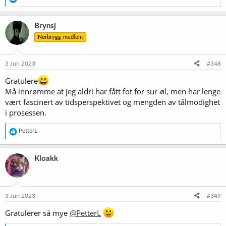
e
a
k
Brynsj
s
Norbrygg-medlem
j
o
n
e
3 Jun 2023
#348
r
:
Gratulere
Må innrømme at jeg aldri har fått fot for sur-øl, men har lenge
vært fascinert av tidsperspektivet og mengden av tålmodighet
i prosessen.
R
PetterL
e
a
k
Kloakk
s
j
o
n
e
3 Jun 2023
#349
r
:
Gratulerer så mye
@PetterL