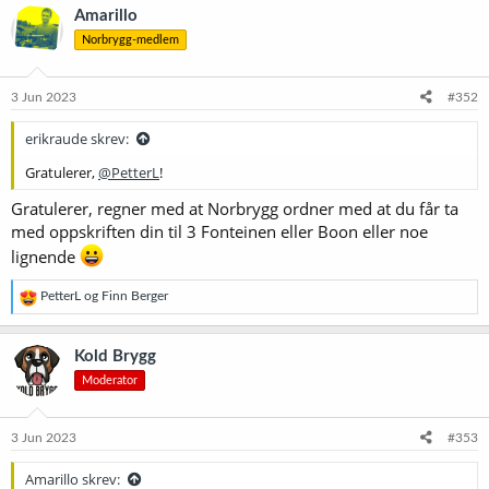
k
Amarillo
s
Norbrygg-medlem
j
o
n
e
3 Jun 2023
#352
r
:
erikraude skrev:
Gratulerer,
@PetterL
!
Gratulerer, regner med at Norbrygg ordner med at du får ta
med oppskriften din til 3 Fonteinen eller Boon eller noe
lignende
R
PetterL
og
Finn Berger
e
a
k
Kold Brygg
s
Moderator
j
o
n
e
3 Jun 2023
#353
r
:
Amarillo skrev: