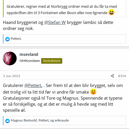
Gratulerer, regner med at Norbrygg ordner med at du får ta med
oppskriften din til 3 Fonteinen eller Boon eller noe lignende
Haand bryggeriet og
@Stefan W
brygger lambic så dette
ordner seg nok.
R
PetterL
e
a
k
msevland
s
NMKomiteen
Sentralstyre
j
o
n
e
3 Jun 2023
#354
r
Gratulerer
@PetterL
. Ser frem til at den blir brygget, selv om
:
det trolig vil ta litt tid før vi andre får smake
Gratulasjoner også til Tore og Magnus. Spennende at typene
er så forskjellige, og at det er mulig å hevde seg med litt
spesielle øl.
R
Magnus Bestvold
,
PetterL
og
erikraude
e