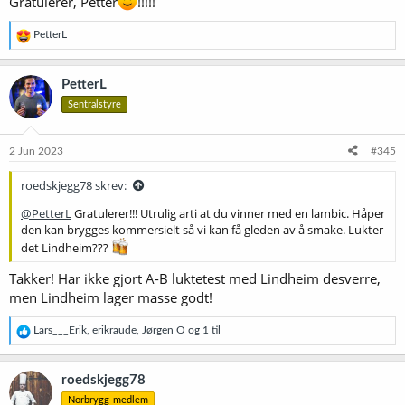
Gratulerer, Petter
!!!!!
R
PetterL
e
a
k
PetterL
s
Sentralstyre
j
o
n
e
2 Jun 2023
#345
r
:
roedskjegg78 skrev:
@PetterL
Gratulerer!!! Utrulig arti at du vinner med en lambic. Håper
den kan brygges kommersielt så vi kan få gleden av å smake. Lukter
det Lindheim???
Takker! Har ikke gjort A-B luktetest med Lindheim desverre,
men Lindheim lager masse godt!
R
Lars___Erik
,
erikraude
,
Jørgen O
og 1 til
e
a
k
roedskjegg78
s
Norbrygg-medlem
j