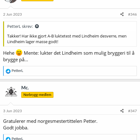
o
n
e
2 Jun 2023
#346
r
:
PetterL skrev:
Takker! Har ikke gjort A-B luktetest med Lindheim desverre, men
Lindheim lager masse godt!
Hehe
Mente: lukter det Lindheim som mulig bryggeri til å
brygge på...
R
PetterL
e
a
k
Mc.
s
Norbrygg-medlem
j
o
n
e
3 Jun 2023
#347
r
Gratulerer med norgesmestertittelen Petter.
:
Godt jobba.
R
PetterL