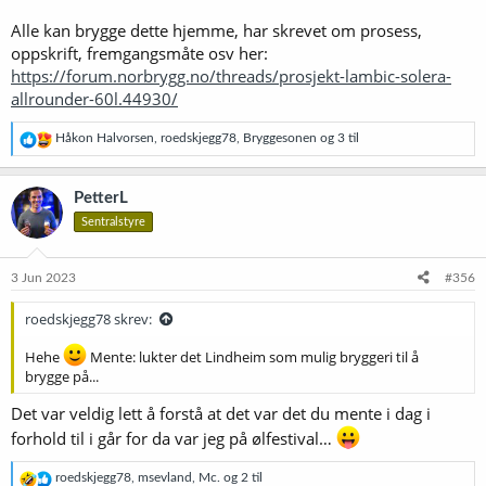
Alle kan brygge dette hjemme, har skrevet om prosess,
oppskrift, fremgangsmåte osv her:
https://forum.norbrygg.no/threads/prosjekt-lambic-solera-
allrounder-60l.44930/
R
Håkon Halvorsen
,
roedskjegg78
,
Bryggesonen
og 3 til
e
a
k
PetterL
s
Sentralstyre
j
o
n
e
3 Jun 2023
#356
r
:
roedskjegg78 skrev:
Hehe
Mente: lukter det Lindheim som mulig bryggeri til å
brygge på...
Det var veldig lett å forstå at det var det du mente i dag i
forhold til i går for da var jeg på ølfestival…
R
roedskjegg78
,
msevland
,
Mc.
og 2 til