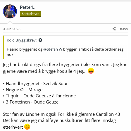
a
k
PetterL
s
Sentralstyre
j
o
n
e
3 Jun 2023
#355
r
:
Kold Brygg skrev:
Haand bryggeriet og
@Stefan W
brygger lambic så dette ordner seg
nok.
Jeg har brukt dregs fra flere bryggerier i ølet som vant. Jeg kan
gjerne være med å brygge hos alle 4 jeg…
• Haandbryggeriet - Svelvik Sour
• Nøgne Ø – Mirage
• Tilquin - Oude Gueuze à l'ancienne
• 3 Fonteinen - Oude Geuze
Stor fan av Lindheim også! For ikke å glemme Cantillon <3
Det kan være jeg må tilføye huskulturen litt flere innslag
etterhvert