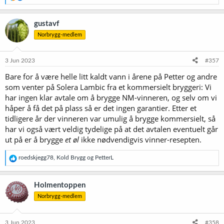
e
a
k
gustavf
s
Norbrygg-medlem
j
o
n
e
3 Jun 2023
#357
r
Bare for å være helle litt kaldt vann i årene på Petter og andre
:
som venter på Solera Lambic fra et kommersielt bryggeri: Vi
har ingen klar avtale om å brygge NM-vinneren, og selv om vi
håper å få det på plass så er det ingen garantier. Etter et
tidligere år der vinneren var umulig å brygge kommersielt, så
har vi også vært veldig tydelige på at det avtalen eventuelt går
ut på er å brygge
et øl
ikke nødvendigvis vinner-resepten.
R
roedskjegg78
,
Kold Brygg
og
PetterL
e
a
k
Holmentoppen
s
Norbrygg-medlem
j
o
n
e
3 Jun 2023
#358