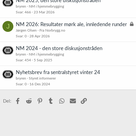
NM 2025, den store diskusjonstråden
bryren
NM i hjemmebrygging
Svar
466
23 Mar 2026
L
NM 2026: Resultater mørk ale, innledende runder
J
å
Jørgen Olsen
Fra Norbrygg.no
Svar
0
28 Apr 2026
s
t
NM 2024 - den store diskusjonstråden
bryren
NM i hjemmebrygging
Svar
454
5 Sep 2025
Nyhetsbrev fra sentralstyret vinter 24
bryren
Styret informerer
Svar
0
16 Des 2024
Facebook
Reddit
Pinterest
Tumblr
WhatsApp
E-post
Link
Del: