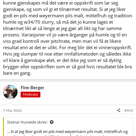
kunne gjenskapes må det være ei oppskrift som lar seg
gjenskape, og som vil gi et tilnærmet resultat. Si at jeg liker
godt en pils med weyermann pils malt, mittelfruh og tradition
humle og w34/70 slurry, så må det jo kunne lages et
tilnærmet likt øl så lenge at jeg gjør alt likt og har samme
prosess. Variasjoner vil jo være årganger på humle og til en
viss grad kontroll over pitchrate, men man vil få et likere
resultat enn at det er ulikt. For meg blir det ei vinneroppskrift.
Hvis jeg slumper til noe etter innfallsmetoden og således ikke
vil klare å gjenskape ølet, er det ikke jeg som er så dyktig
brygger eller oppskriften som er så god hvis resultatet ble bra
bare en gang.
Finn Berger
Moderator
7 Mar 2026
#443
Steinar Huneide skrev:
... Si at jeg liker godt en pils med weyermann pils malt, mittelfruh og