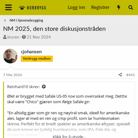
Logg inn
Registrer
NM i hjemmebrygging
NM 2025, den store diskusjonstråden
T
S
bryren
21 Nov 2024
r
t
å
a
cjohansen
d
r
Norbrygg-medlem
s
t
t
d
a
a
7 Mar 2026
#441
r
t
t
o
Reinhard10 skrev:
e
r
Ølet er brygget med Safale US-05 noe som overrasket meg. Dettte
skal være "Chico" gjæren som ifølge Safale gir:
"En allsidig gjær som gir ren og nøytral smak, ideell for amerikanske
ales. lager øl med en ren og crisp profil, som lar humlesmaken
skinne. Perfekt for et bredt spekter av amerikanske øltyper, spesielt
de som krever en tydelig humlearoma, som IPA, Pale Ale, og
American Amber."
Klikk for å utvide...