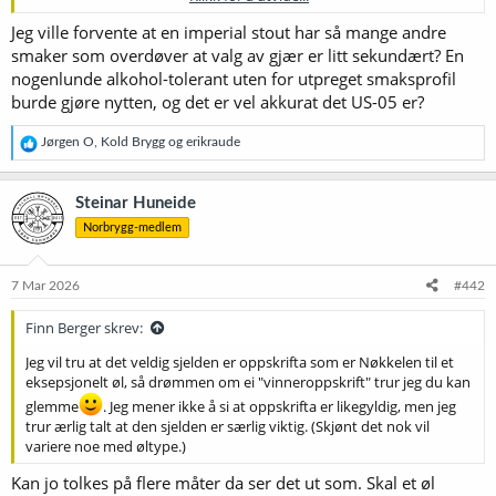
Altså ikke et naturlig valg for en Imperial Stout skulle jeg tro. Jeg
Jeg ville forvente at en imperial stout har så mange andre
sjekket med Kinn og de brukte samme gjæren.
smaker som overdøver at valg av gjær er litt sekundært? En
nogenlunde alkohol-tolerant uten for utpreget smaksprofil
Jeg planlegger å brygge en klone av en Imperial Porter fra Puhaste
burde gjøre nytten, og det er vel akkurat det US-05 er?
bryggeriet i Estonia som heter Magnetic Domain. Jeg smakte dette
ølet i en pub i Antwerpen i fjor og den var bare himmelsk.
R
Jørgen O
,
Kold Brygg
og
erikraude
Sjefsbryggeren Eero Mander gav meg oppskriften, men utela
e
hvilken gjær de brukte, sannsynligvis fordi de bruker en "housegjær"
a
som ikke er tilgjengelig.
k
Steinar Huneide
s
Jeg har derfor i et lite dilemma mht hvilken gjær jeg skal bruke. Det
Norbrygg-medlem
j
naturlige valget ville være en engelsk/irsk gjærtype, men når en
o
brygger kan oppnå "Årets Hjemmebrygger med en amerikansk
n
e
gjærtype blir jeg nyskjerrig.
7 Mar 2026
#442
r
:
Jeg mener å huske at "The Kernel" bryggeriet i London brukte US-05
Finn Berger skrev:
for alle sine øl i begynnelsen som også innkluderte Porter og Stout,
Jeg vil tru at det veldig sjelden er oppskrifta som er Nøkkelen til et
så kanskje det har noe for seg å bruke denne.
eksepsjonelt øl, så drømmen om ei "vinneroppskrift" trur jeg du kan
glemme
. Jeg mener ikke å si at oppskrifta er likegyldig, men jeg
Er det noen andre som har brukt denne gjæren for Imperial Porter/
trur ærlig talt at den sjelden er særlig viktig. (Skjønt det nok vil
Stout?
variere noe med øltype.)
Kan jo tolkes på flere måter da ser det ut som. Skal et øl