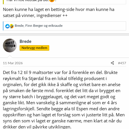
Noen kunne ha laget en betting-side hvor man kunne ha
satset på vinner, ingredienser ++
R
Brede
,
Finn Berger
og
erikraude
e
a
k
Brede
s
Norbrygg-medlem
j
o
n
e
11 Mar 2026
#457
r
Det fra 12 til 9 maltsorter var for å forenkle en del. Brukte
:
røykmalt fra Stjørdal fra en lokal tilfeldig produsent i
orginalen, for det gikk ikke å skaffe og virket bare en anelse
på smaken de første mnd. forenklet det litt da vi brygget en
ny større batch i bryggelauget, og det vart meget godt og
ganske likt. Men vanskelig å sammenligne øl som er 4 års
lagringsforskjell. Sendte begge øla til Espen med den andre
oppskriften og han laget et forslag som vi justerte litt på. Men
syns den som vi laget er ganske nærme, men klart at når du
drikker den vil påvirke utviklingen.