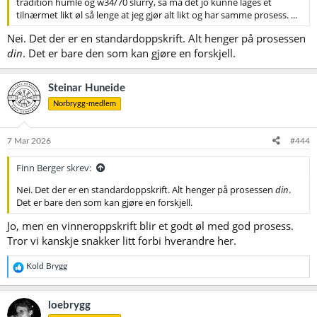
tradition humle og w34/70 slurry, så må det jo kunne lages et
tilnærmet likt øl så lenge at jeg gjør alt likt og har samme prosess. ...
Nei. Det der er en standardoppskrift. Alt henger på prosessen
din
. Det er bare den som kan gjøre en forskjell.
Steinar Huneide
Norbrygg-medlem
7 Mar 2026
#444
Finn Berger skrev:
Nei. Det der er en standardoppskrift. Alt henger på prosessen
din
.
Det er bare den som kan gjøre en forskjell.
Jo, men en vinneroppskrift blir et godt øl med god prosess.
Tror vi kanskje snakker litt forbi hverandre her.
R
Kold Brygg
e
a
k
loebrygg
s