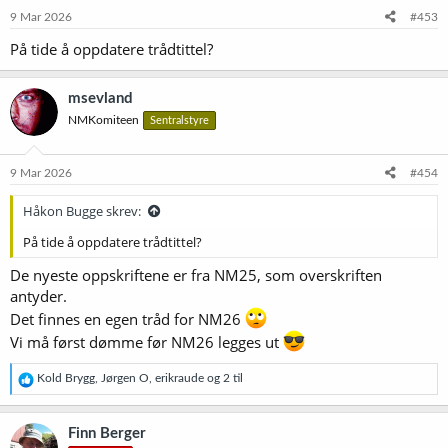
e
9 Mar 2026
#453
r
På tide å oppdatere trådtittel?
:
msevland
NMKomiteen
Sentralstyre
9 Mar 2026
#454
Håkon Bugge skrev:
På tide å oppdatere trådtittel?
De nyeste oppskriftene er fra NM25, som overskriften
antyder.
Det finnes en egen tråd for NM26
Vi må først dømme før NM26 legges ut
R
Kold Brygg
,
Jørgen O
,
erikraude
og 2 til
e
a
k
Finn Berger
s