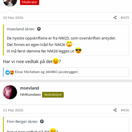
Moderator
j
o
n
e
10 Mar 2026
#455
r
:
msevland skrev:
De nyeste oppskriftene er fra NM25, som overskriften antyder.
Det finnes en egen tråd for NM26
Vi må først dømme før NM26 legges ut
Har vi noe vedtak på det
?
R
Einar Michelsen
og
JAMBO picobryggeri
e
a
k
msevland
s
NMKomiteen
Sentralstyre
j
o
n
e
11 Mar 2026
#456
r
:
Finn Berger skrev:
Har vi noe vedtak på det
?