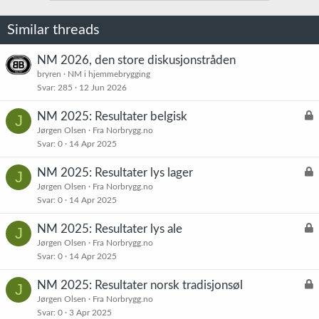
n
e
Similar threads
r
:
NM 2026, den store diskusjonstråden
bryren
NM i hjemmebrygging
Svar
285
12 Jun 2026
L
NM 2025: Resultater belgisk
J
å
Jørgen Olsen
Fra Norbrygg.no
Svar
0
14 Apr 2025
s
t
L
NM 2025: Resultater lys lager
J
å
Jørgen Olsen
Fra Norbrygg.no
Svar
0
14 Apr 2025
s
t
L
NM 2025: Resultater lys ale
J
å
Jørgen Olsen
Fra Norbrygg.no
Svar
0
14 Apr 2025
s
t
L
NM 2025: Resultater norsk tradisjonsøl
J
å
Jørgen Olsen
Fra Norbrygg.no
Svar
0
3 Apr 2025
s