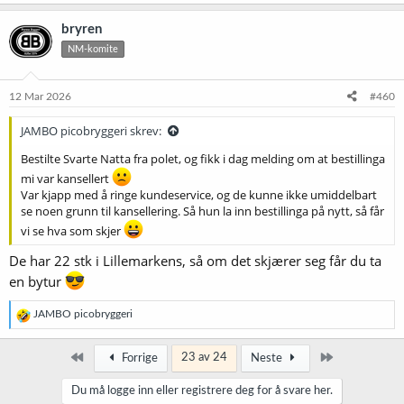
bryren
NM-komite
12 Mar 2026
#460
JAMBO picobryggeri skrev:
Bestilte Svarte Natta fra polet, og fikk i dag melding om at bestillinga
mi var kansellert
Var kjapp med å ringe kundeservice, og de kunne ikke umiddelbart
se noen grunn til kansellering. Så hun la inn bestillinga på nytt, så får
vi se hva som skjer
De har 22 stk i Lillemarkens, så om det skjærer seg får du ta
en bytur
R
JAMBO picobryggeri
e
a
k
Først
Siste
23 av 24
Forrige
Neste
s
j
Du må logge inn eller registrere deg for å svare her.
o