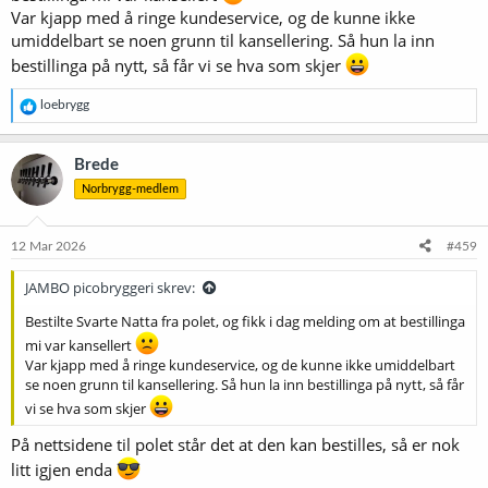
Var kjapp med å ringe kundeservice, og de kunne ikke
umiddelbart se noen grunn til kansellering. Så hun la inn
bestillinga på nytt, så får vi se hva som skjer
R
loebrygg
e
a
k
Brede
s
Norbrygg-medlem
j
o
n
e
12 Mar 2026
#459
r
:
JAMBO picobryggeri skrev:
Bestilte Svarte Natta fra polet, og fikk i dag melding om at bestillinga
mi var kansellert
Var kjapp med å ringe kundeservice, og de kunne ikke umiddelbart
se noen grunn til kansellering. Så hun la inn bestillinga på nytt, så får
vi se hva som skjer
På nettsidene til polet står det at den kan bestilles, så er nok
litt igjen enda