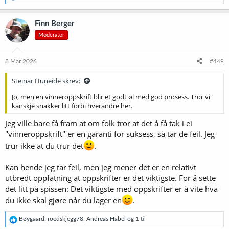
e
a
k
Finn Berger
s
Moderator
j
o
n
e
8 Mar 2026
#449
r
:
Steinar Huneide skrev:
Jo, men en vinneroppskrift blir et godt øl med god prosess. Tror vi
kanskje snakker litt forbi hverandre her.
Jeg ville bare få fram at om folk tror at det å få tak i ei
"vinneroppskrift" er en garanti for suksess, så tar de feil. Jeg
trur ikke at du trur det
.
Kan hende jeg tar feil, men jeg mener det er en relativt
utbredt oppfatning at oppskrifter er det viktigste. For å sette
det litt på spissen: Det viktigste med oppskrifter er å vite hva
du ikke skal gjøre når du lager en
.
R
Bøygaard
,
roedskjegg78
,
Andreas Habel
og 1 til
e