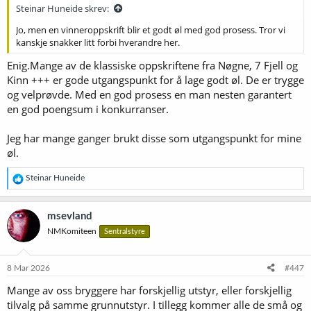
:
Steinar Huneide skrev:
Jo, men en vinneroppskrift blir et godt øl med god prosess. Tror vi
kanskje snakker litt forbi hverandre her.
Enig.Mange av de klassiske oppskriftene fra Nøgne, 7 Fjell og
Kinn +++ er gode utgangspunkt for å lage godt øl. De er trygge
og velprøvde. Med en god prosess en man nesten garantert
en god poengsum i konkurranser.
Jeg har mange ganger brukt disse som utgangspunkt for mine
øl.
R
Steinar Huneide
e
a
k
msevland
s
NMKomiteen
Sentralstyre
j
o
n
e
8 Mar 2026
#447
r
Mange av oss bryggere har forskjellig utstyr, eller forskjellig
:
tilvalg på samme grunnutstyr. I tillegg kommer alle de små og