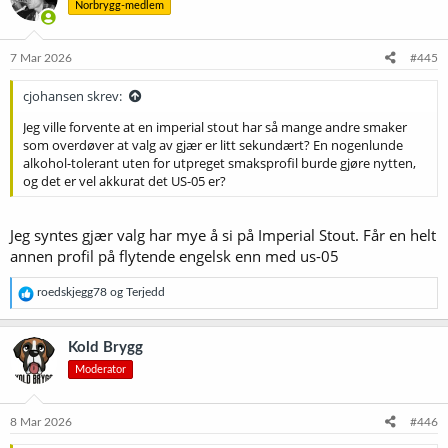
Norbrygg-medlem
j
o
n
e
7 Mar 2026
#445
r
:
cjohansen skrev:
Jeg ville forvente at en imperial stout har så mange andre smaker
som overdøver at valg av gjær er litt sekundært? En nogenlunde
alkohol-tolerant uten for utpreget smaksprofil burde gjøre nytten,
og det er vel akkurat det US-05 er?
Jeg syntes gjær valg har mye å si på Imperial Stout. Får en helt
annen profil på flytende engelsk enn med us-05
R
roedskjegg78
og
Terjedd
e
a
k
Kold Brygg
s
Moderator
j
o
n
e
8 Mar 2026
#446
r