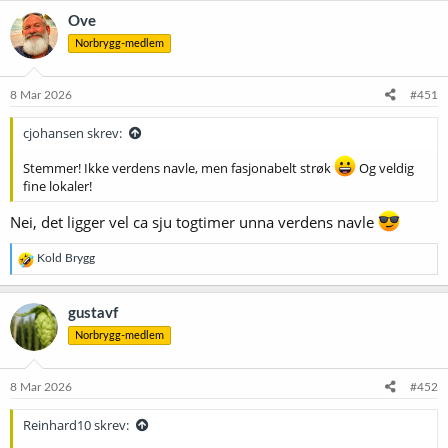
Ove
Norbrygg-medlem
8 Mar 2026
#451
cjohansen skrev:
Stemmer! Ikke verdens navle, men fasjonabelt strøk
Og veldig
fine lokaler!
Nei, det ligger vel ca sju togtimer unna verdens navle
R
Kold Brygg
e
a
k
gustavf
s
Norbrygg-medlem
j
o
n
e
8 Mar 2026
#452
r
:
Reinhard10 skrev: