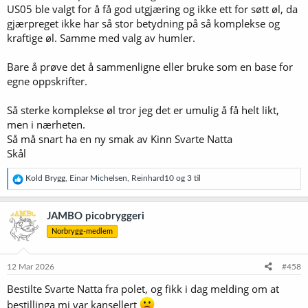
US05 ble valgt for å få god utgjæring og ikke ett for søtt øl, da
gjærpreget ikke har så stor betydning på så komplekse og
kraftige øl. Samme med valg av humler.
Bare å prøve det å sammenligne eller bruke som en base for
egne oppskrifter.
Så sterke komplekse øl tror jeg det er umulig å få helt likt,
men i nærheten.
Så må snart ha en ny smak av Kinn Svarte Natta
Skål
R
Kold Brygg
,
Einar Michelsen
,
Reinhard10
og 3 til
e
a
k
JAMBO picobryggeri
s
Norbrygg-medlem
j
o
n
e
12 Mar 2026
#458
r
Bestilte Svarte Natta fra polet, og fikk i dag melding om at
:
bestillinga mi var kansellert