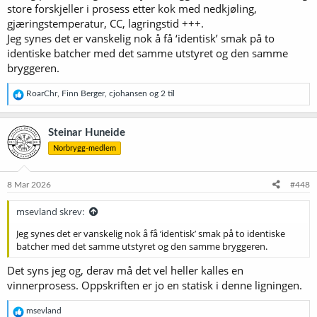
store forskjeller i prosess etter kok med nedkjøling,
gjæringstemperatur, CC, lagringstid +++.
Jeg synes det er vanskelig nok å få ‘identisk’ smak på to
identiske batcher med det samme utstyret og den samme
bryggeren.
R
RoarChr
,
Finn Berger
,
cjohansen
og 2 til
e
a
k
Steinar Huneide
s
Norbrygg-medlem
j
o
n
e
8 Mar 2026
#448
r
:
msevland skrev:
Jeg synes det er vanskelig nok å få ‘identisk’ smak på to identiske
batcher med det samme utstyret og den samme bryggeren.
Det syns jeg og, derav må det vel heller kalles en
vinnerprosess. Oppskriften er jo en statisk i denne ligningen.
R
msevland