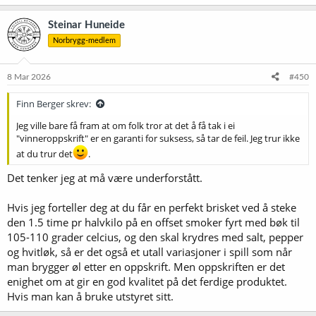
a
k
Steinar Huneide
s
Norbrygg-medlem
j
o
n
e
8 Mar 2026
#450
r
:
Finn Berger skrev:
Jeg ville bare få fram at om folk tror at det å få tak i ei
"vinneroppskrift" er en garanti for suksess, så tar de feil. Jeg trur ikke
at du trur det
.
Det tenker jeg at må være underforstått.
Hvis jeg forteller deg at du får en perfekt brisket ved å steke
den 1.5 time pr halvkilo på en offset smoker fyrt med bøk til
105-110 grader celcius, og den skal krydres med salt, pepper
og hvitløk, så er det også et utall variasjoner i spill som når
man brygger øl etter en oppskrift. Men oppskriften er det
enighet om at gir en god kvalitet på det ferdige produktet.
Hvis man kan å bruke utstyret sitt.