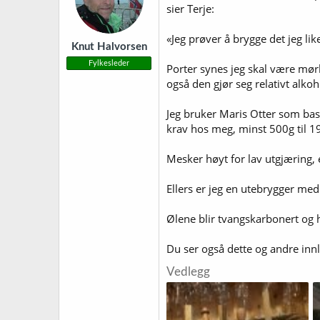
o
sier Terje:
n
e
r
«Jeg prøver å brygge det jeg lik
Knut Halvorsen
:
Fylkesleder
Porter synes jeg skal være mørk
også den gjør seg relativt alkoh
Jeg bruker Maris Otter som base
krav hos meg, minst 500g til 19 
Mesker høyt for lav utgjæring, 
Ellers er jeg en utebrygger me
Ølene blir tvangskarbonert og h
Du ser også dette og andre in
Vedlegg