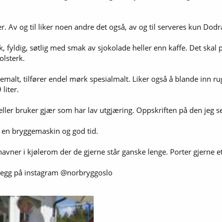
er. Av og til liker noen andre det også, av og til serveres kun Dod
, fyldig, søtlig med smak av sjokolade heller enn kaffe. Det skal
olsterk.
malt, tilfører endel mørk spesialmalt. Liker også å blande inn ru
liter.
eller bruker gjær som har lav utgjæring. Oppskriften på den jeg 
d en bryggemaskin og god tid.
avner i kjølerom der de gjerne står ganske lenge. Porter gjerne et 
nlegg på instagram @norbryggoslo