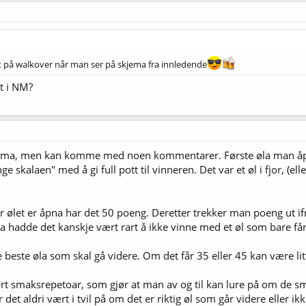
 på walkover når man ser på skjema fra innledende
rt i NM?
ema, men kan komme med noen kommentarer. Første øla man åpne
ge skalaen" med å gi full pott til vinneren. Det var et øl i fjor, (e
før ølet er åpna har det 50 poeng. Deretter trekker man poeng ut if
 hadde det kanskje vært rart å ikke vinne med et øl som bare får
e beste øla som skal gå videre. Om det får 35 eller 45 kan være litt
stort smaksrepetoar, som gjør at man av og til kan lure på om 
r det aldri vært i tvil på om det er riktig øl som går videre eller ikk