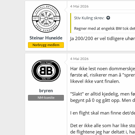
k
4 Mai 2026
s
j
Stiv Kuling skrev:
o
n
Regner med at engelsk BW tok det
e
r
Ja 200/200 er vel tidligere uhø
Steinar Huneide
:
Norbrygg-medlem
4 Mai 2026
Har ikke lest noen dommerskj
første øl, risikerer man å "spren
likevel ikke vant finalen.
bryren
"Slakt" er alltid kjedelig, men 
NM-komite
begynt på 0 og gått opp. Men da
I en flight skal man finne det/d
Det er ikke alle som har like 
de flightene jeg har deltatt i, ha