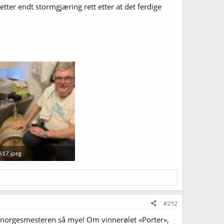
etter endt stormgjæring rett etter at det ferdige
17.jpeg
B · Sett: 40
#252
 norgesmesteren så mye! Om vinnerølet «Porter»,