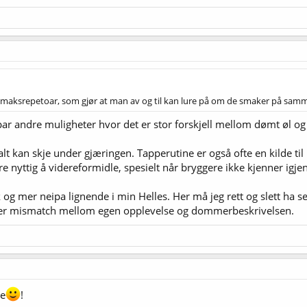
rt smaksrepetoar, som gjør at man av og til kan lure på om de smaker på s
par andre muligheter hvor det er stor forskjell mellom dømt øl og
kan skje under gjæringen. Tapperutine er også ofte en kilde til in
nyttig å videreformidle, spesielt når bryggere ikke kjenner igjen
 og mer neipa lignende i min Helles. Her må jeg rett og slett ha se
et er mismatch mellom egen opplevelse og dommerbeskrivelsen.
re
!