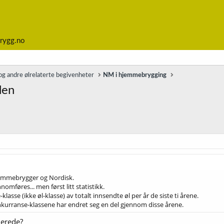
rygg.no
g andre ølrelaterte begivenheter
NM i hjemmebrygging
den
Hjemmebrygger og Nordisk.
omføres... men først litt statistikk.
lasse (ikke øl-klasse) av totalt innsendte øl per år de siste ti årene.
kurranse-klassene har endret seg en del gjennom disse årene.
lerede?