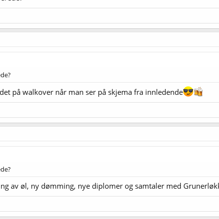
ede?
det på walkover når man ser på skjema fra innledende
ede?
ling av øl, ny dømming, nye diplomer og samtaler med Grunerløkk