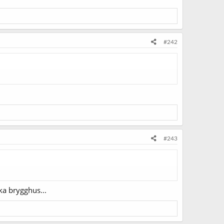
#242
#243
a brygghus...