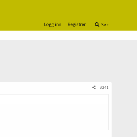
Logg inn
Registrer
Søk
#241