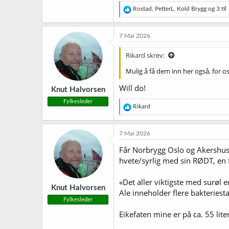
R
Rostad
,
PetterL
,
Kold Brygg
og 3 til
e
a
k
7 Mai 2026
s
j
Rikard skrev:
o
n
Mulig å få dem inn her også, for o
e
r
Will do!
Knut Halvorsen
:
Fylkesleder
R
Rikard
e
a
k
7 Mai 2026
s
j
Får Norbrygg Oslo og Akershus 
o
hvete/syrlig med sin RØDT, en f
n
e
r
«Det aller viktigste med surøl e
Knut Halvorsen
:
Ale inneholder flere bakteries
Fylkesleder
Eikefaten mine er på ca. 55 lite