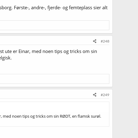
borg. Første-, andre-, fjerde- og femteplass sier alt
#248
 ute er Einar, med noen tips og tricks om sin
lgisk.
#249
 med noen tips og tricks om sin RØDT, en flamsk surøl.