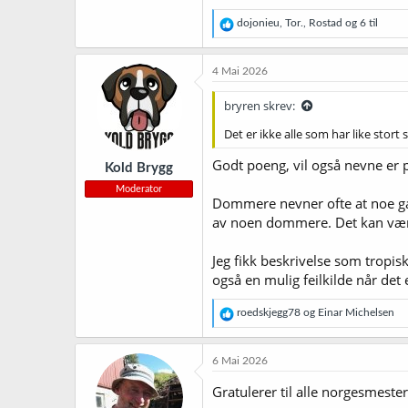
R
dojonieu
,
Tor.
,
Rostad
og 6 til
e
a
k
4 Mai 2026
s
j
bryren skrev:
o
n
Det er ikke alle som har like sto
e
r
Godt poeng, vil også nevne er 
Kold Brygg
:
Moderator
Dommere nevner ofte at noe galt 
av noen dommere. Det kan være 
Jeg fikk beskrivelse som tropisk
også en mulig feilkilde når d
R
roedskjegg78
og
Einar Michelsen
e
a
k
6 Mai 2026
s
j
Gratulerer til alle norgesmeste
o