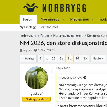
Forum
Nye innlegg
Medlemmer
norb
Nye innlegg
Søk i forumet
norbrygg.no
Forum
Norbrygg og generelt
Konkurranser o
NM 2026, den store diskusjonstrå
T
S
bryren
1 Nov 2025
r
t
Forrige
1
...
11
12
13
14
15
Neste
å
a
d
r
s
t
4 Mai 2026
t
d
a
a
msevland skrev:
r
t
NM er ferdig... lenge leve Årets 
t
o
Ny fase, og nye oppgaver skal gjenn
e
Her er andel øl i hver Konkurranse-k
r
gustavf
Listen over de mest populære kon
Norbrygg-medlem
Er årets hjemmebrygger klar al