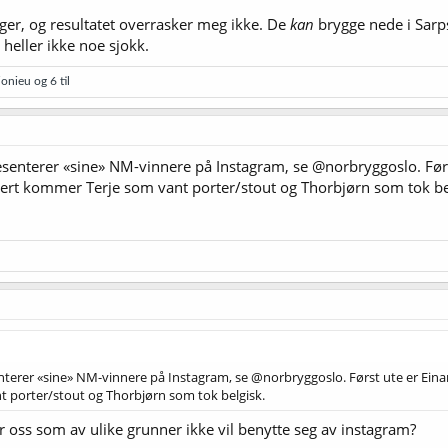
lager, og resultatet overrasker meg ikke. De
kan
brygge nede i Sarps
er heller ikke noe sjokk.
jonieu
og 6 til
enterer «sine» NM-vinnere på Instagram, se @norbryggoslo. Først
vert kommer Terje som vant porter/stout og Thorbjørn som tok be
erer «sine» NM-vinnere på Instagram, se @norbryggoslo. Først ute er Einar,
t porter/stout og Thorbjørn som tok belgisk.
r oss som av ulike grunner ikke vil benytte seg av instagram?