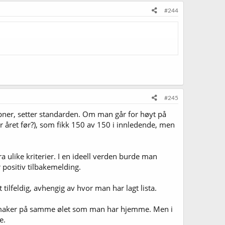
#244
#245
r, setter standarden. Om man går for høyt på
ller året før?), som fikk 150 av 150 i innledende, men
ra ulike kriterier. I en ideell verden burde man
 positiv tilbakemelding.
 tilfeldig, avhengig av hvor man har lagt lista.
de smaker på samme ølet som man har hjemme. Men i
e.