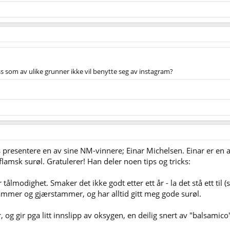
ss som av ulike grunner ikke vil benytte seg av instagram?
presentere en av sine NM-vinnere; Einar Michelsen. Einar er en av
lamsk surøl. Gratulerer! Han deler noen tips og tricks:
r tålmodighet. Smaker det ikke godt etter ett år - la det stå ett t
tammer og gjærstammer, og har alltid gitt meg gode surøl.
r, og gir pga litt innslipp av oksygen, en deilig snert av "balsami