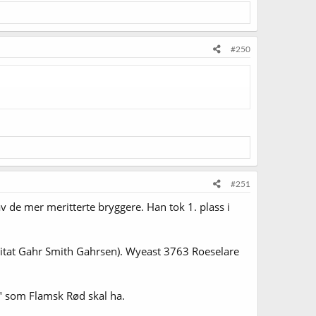
#250
#251
 de mer meritterte bryggere. Han tok 1. plass i
il (sitat Gahr Smith Gahrsen). Wyeast 3763 Roeselare
co" som Flamsk Rød skal ha.