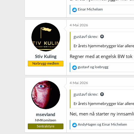
R
Einar Michelsen
e
a
k
4 Mai 2026
s
j
gustavf skrev:
o
n
Er årets hjemmebrygger klar aller
e
r
Regner med at engelsk BW tok 
Stiv Kuling
:
Norbrygg-medlem
R
gustavf
og
loebrygg
e
a
k
4 Mai 2026
s
j
gustavf skrev:
o
n
Er årets hjemmebrygger klar aller
e
r
Nei, men nå starter ny innsam
msevland
:
NMKomiteen
R
AndyHagen
og
Einar Michelsen
Sentralstyre
e
a