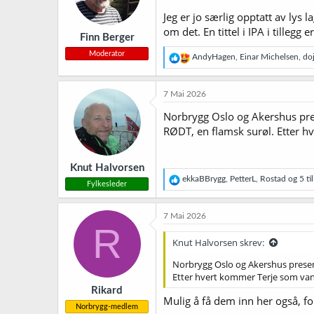
n
Jeg er jo særlig opptatt av lys 
e
r
om det. En tittel i IPA i tillegg 
Finn Berger
:
Moderator
R
AndyHagen
,
Einar Michelsen
,
do
e
a
k
7 Mai 2026
s
j
Norbrygg Oslo og Akershus pres
o
RØDT, en flamsk surøl. Etter h
n
e
r
Knut Halvorsen
:
R
ekkaBBrygg
,
PetterL
,
Rostad
og 5 til
Fylkesleder
e
a
k
7 Mai 2026
s
R
j
Knut Halvorsen skrev:
o
n
Norbrygg Oslo og Akershus present
e
Etter hvert kommer Terje som van
r
Rikard
:
Mulig å få dem inn her også, fo
Norbrygg-medlem