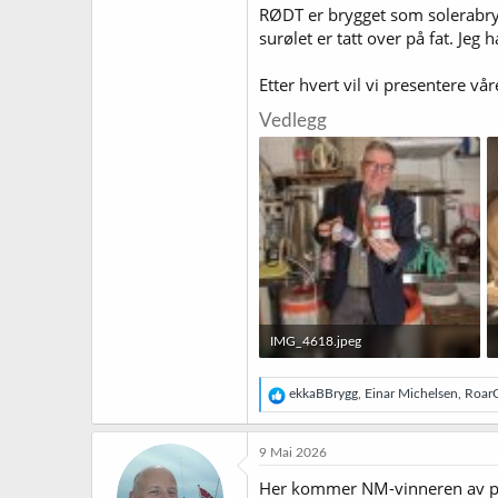
RØDT er brygget som solerabryggi
surølet er tatt over på fat. Je
Etter hvert vil vi presentere vå
Vedlegg
IMG_4618.jpeg
322,7 KB · Sett: 40
R
ekkaBBrygg
,
Einar Michelsen
,
Roar
e
a
k
9 Mai 2026
s
j
Her kommer NM-vinneren av por