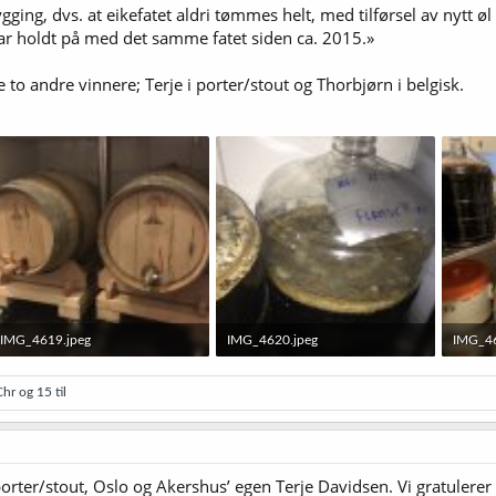
ng, dvs. at eikefatet aldri tømmes helt, med tilførsel av nytt øl 
g har holdt på med det samme fatet siden ca. 2015.»
re to andre vinnere; Terje i porter/stout og Thorbjørn i belgisk.
IMG_4619.jpeg
IMG_4620.jpeg
IMG_46
278,4 KB · Sett: 40
198,4 KB · Sett: 39
308,5 K
Chr
og 15 til
ter/stout, Oslo og Akershus’ egen Terje Davidsen. Vi gratulerer