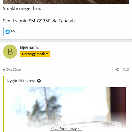
Smakte meget bra.
Sent fra min SM-G935F via Tapatalk
R
Mc.
e
a
k
Bjørnar E
B
s
Norbrygg-medlem
j
o
n
e
6 Okt 2016
#10
r
:
Nygård80 skrev:
Klikk for å utvide...