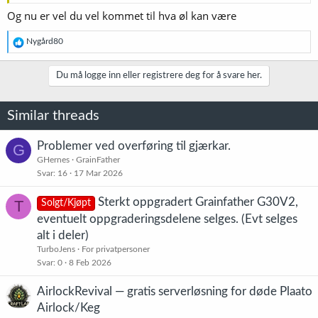
Og nu er vel du vel kommet til hva øl kan være
R
Nygård80
e
a
k
Du må logge inn eller registrere deg for å svare her.
s
j
o
Similar threads
n
e
r
Problemer ved overføring til gjærkar.
G
:
GHernes
GrainFather
Svar
16
17 Mar 2026
Sterkt oppgradert Grainfather G30V2,
T
Solgt/Kjøpt
eventuelt oppgraderingsdelene selges. (Evt selges
alt i deler)
TurboJens
For privatpersoner
Svar
0
8 Feb 2026
AirlockRevival — gratis serverløsning for døde Plaato
Airlock/Keg