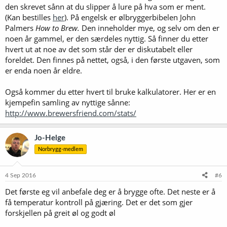
den skrevet sånn at du slipper å lure på hva som er ment.
(Kan bestilles
her
). På engelsk er ølbryggerbibelen John
Palmers
How to Brew.
Den inneholder mye, og selv om den er
noen år gammel, er den særdeles nyttig. Så finner du etter
hvert ut at noe av det som står der er diskutabelt eller
foreldet. Den finnes på nettet, også, i den første utgaven, som
er enda noen år eldre.
Også kommer du etter hvert til bruke kalkulatorer. Her er en
kjempefin samling av nyttige sånne:
http://www.brewersfriend.com/stats/
Jo-Helge
Norbrygg-medlem
4 Sep 2016
#6
Det første eg vil anbefale deg er å brygge ofte. Det neste er å
få temperatur kontroll på gjæring. Det er det som gjer
forskjellen på greit øl og godt øl