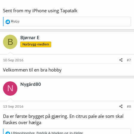
Sent from my iPhone using Tapatalk
R
RuLu
e
a
k
Bjørnar E
B
s
Norbrygg-medlem
j
o
n
e
10 Sep 2016
#7
r
Velkommen til en bra hobby
:
Nygård80
N
13 Sep 2016
#8
Da er første brygget på gjæring. En citrus pale ale som skal
flaskes over hælga
R
UltimoHombre
,
Fredrik A Marken
og
Jo-Helge