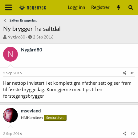
Logg inn
Registrer
Salten Bryggerlag
Ny brygger fra saltdal
T
S
Nygård80
2 Sep 2016
r
t
å
a
Nygård80
N
d
r
s
t
t
d
a
a
2 Sep 2016
#1
r
t
t
o
Har nettop invistert i et komplett grainfather sett og ser fram
e
til første bryggedag. Kom gjerne med tips til en
r
førstegangsbrygger
msevland
NMKomiteen
Sentralstyre
2 Sep 2016
#2