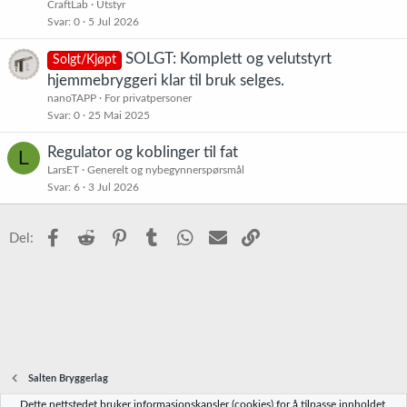
CraftLab
Utstyr
Svar
0
5 Jul 2026
SOLGT: Komplett og velutstyrt
Solgt/Kjøpt
hjemmebryggeri klar til bruk selges.
nanoTAPP
For privatpersoner
Svar
0
25 Mai 2025
Smakte meget bra.
Sent fra min SM-G935F via Tapatalk
Regulator og koblinger til fat
L
LarsET
Generelt og nybegynnerspørsmål
Svar
6
3 Jul 2026
Facebook
Reddit
Pinterest
Tumblr
WhatsApp
E-post
Link
Del:
Salten Bryggerlag
Dette nettstedet bruker informasjonskapsler (cookies) for å tilpasse innholdet,